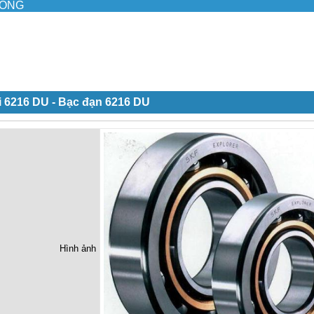
ILONG
i 6216 DU - Bạc đạn 6216 DU
Hình ảnh