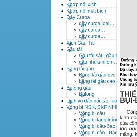
- khóa xích công nghiệp
Khớp nối xích
Khớp nối mặt bích
Dây Curoa
dây curoa loại
A,B,C,D,E
dây curoa
SPZ,SPA,SPB,SPC
dây curoa
XPZ,XPA,XPB,XPC
Xích Gầu Tải
Gầu tải
Gầu tải sắt - gầu tải
Đường k
inox
gầu nhựa-nilon-
Đường k
HDPE
Băng tải gầu
Độ dày:
Băng tải gầu pvc
Khối lượ
Chủng lo
băng tải gầu cao su
Xin lưu 
Bulong gầu
THIẾ
Bulong
BỤI
Dịch vụ dán nối các loại
băng tải
Vòng bi NSK, SKF Nhật
Công ty
Vòng bi cầu
kinh do
Vòng bi tang trống tự
của côn
lựa
Vòng bi cầu-Bạc đạn
lọc bụi
cầu
Vòng bi côn - Bạc
măng, k