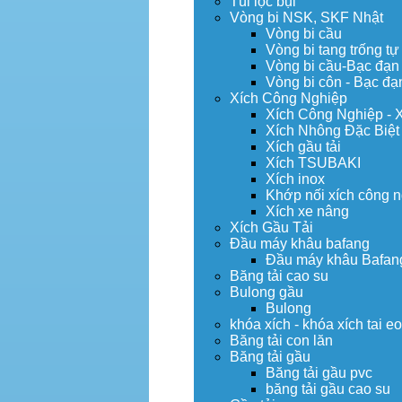
Túi lọc bụi
Vòng bi NSK, SKF Nhật
Vòng bi cầu
Vòng bi tang trống tự
Vòng bi cầu-Bạc đạn
Vòng bi côn - Bạc đạ
Xích Công Nghiệp
Xích Công Nghiệp - 
Xích Nhông Đặc Biệt
Xích gầu tải
Xích TSUBAKI
Xích inox
Khớp nối xích công 
Xích xe nâng
Xích Gầu Tải
Đầu máy khâu bafang
Đầu máy khâu Bafan
Băng tải cao su
Bulong gầu
Bulong
khóa xích - khóa xích tai e
Băng tải con lăn
Băng tải gầu
Băng tải gầu pvc
băng tải gầu cao su