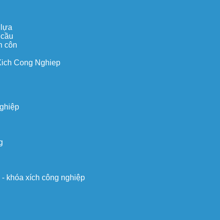
 lựa
 cầu
n côn
Xich Cong Nghiep
nghiệp
g
o - khóa xích công nghiệp