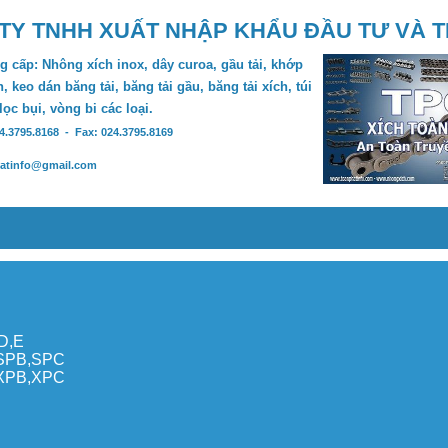
TY TNHH XUẤT NHẬP KHẨU ĐẦU TƯ VÀ 
 cấp: Nhông xích inox, dây curoa, gầu tải, khớp
, keo dán băng tải, băng tải gầu, băng tải xích, túi
 lọc bụi, vòng bi các loại.
24.3795.8168 - Fax: 024.3795.8169
hatinfo@gmail.com
,D,E
,SPB,SPC
,XPB,XPC