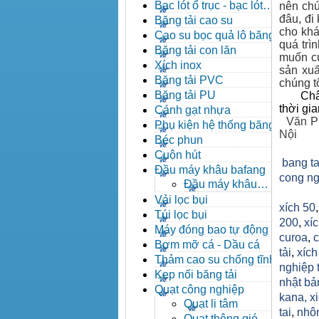
đạn côn
Bạc lót ổ trục - bạc lót
nên chún
nhông
đâu, đi
Băng tải cao su
cho khá
Cao su bọc quả lô băng tải
quá trì
Băng tải con lăn
muốn củ
Xích inox
sản xuấ
Băng tải PVC
chúng tô
Băng tải PU
Châ
thời gi
Cánh gạt nhựa
Văn P
Phụ kiện hệ thống băng tải
Nội
Béc phun
Cuộn hút
bang ta
Đầu máy khâu bafang
cong ng
Đầu máy khâu
Bafang
Vải lọc bụi
xích 50
Túi lọc bụi
200
,
xíc
Máy đóng bao tự động
curoa
,
c
Bơm mỡ cá - Dầu cá
tải
,
xíc
Thảm cao su chống tĩnh
nghiệp 
điện
Kẹp nối băng tải
nhật bả
Quạt công nghiệp
kana,
x
Quạt li tâm
tai
,
nhô
Quạt thông gió