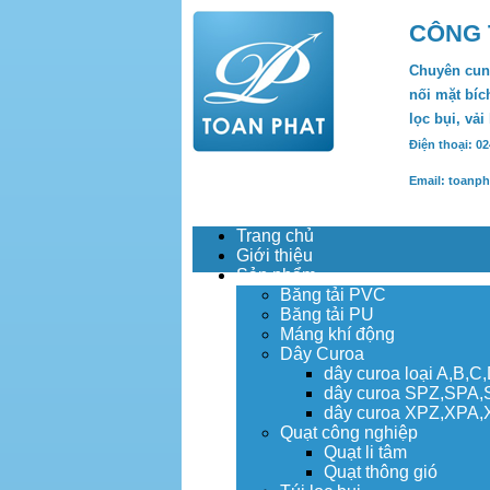
CÔNG 
Chuyên cung
nối mặt bích
lọc bụi, vải
Điện thoại: 0
Email: toanp
Trang chủ
Giới thiệu
Sản phẩm
Băng tải PVC
Băng tải PU
Máng khí động
Dây Curoa
dây curoa loại A,B,C
dây curoa SPZ,SPA
dây curoa XPZ,XPA
Quạt công nghiệp
Quạt li tâm
Quạt thông gió