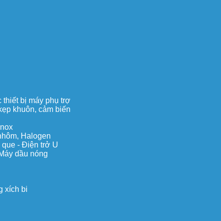
thiết bị máy phụ trợ
, kẹp khuôn, cảm biến
inox
c nhôm, Halogen
 que - Điện trở U
 Máy dầu nóng
 xích bi