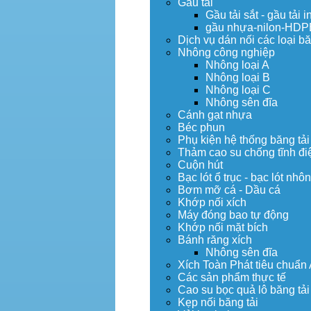
Gầu tải
Gầu tải sắt - gầu tải i
gầu nhựa-nilon-HDP
Dịch vụ dán nối các loại bă
Nhông công nghiệp
Nhông loại A
Nhông loại B
Nhông loại C
Nhông sên đĩa
Cánh gạt nhựa
Béc phun
Phụ kiện hệ thống băng tải
Thảm cao su chống tĩnh đi
Cuộn hút
Bạc lót ổ trục - bạc lót nhô
Bơm mỡ cá - Dầu cá
Khớp nối xích
Máy đóng bao tự động
Khớp nối mặt bích
Bánh răng xích
Nhông sên đĩa
Xích Toàn Phát tiêu chuẩn
Các sản phẩm thực tế
Cao su bọc quả lô băng tải
Kẹp nối băng tải