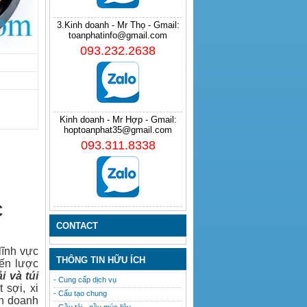
3.Kinh doanh - Mr Thọ - Gmail:
toanphatinfo@gmail.com
093.232.2638
Kinh doanh - Mr Hợp - Gmail:
hoptoanphat35@gmail.com
093.311.8338
C
CONTACT
lĩnh vực
THÔNG TIN HỮU ÍCH
iến lược
ải
và
túi
- Cung cấp dịch vụ
 sợi, xi
- Cấu tạo chung
nh doanh