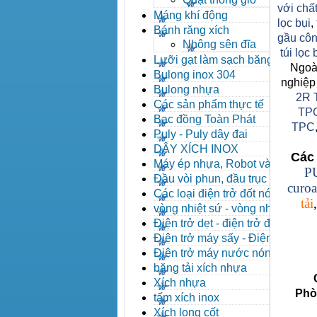
với chất
Máng khí động
lọc bụi
,
Bánh răng xích
gầu côn
Nhông sên đĩa
túi lọc
Lưỡi gạt làm sạch băng tải
Ngoài
Bulong inox 304
nghiệp
Bulong nhựa
2R 
Các sản phẩm thực tế
TP
Bạc đồng Toàn Phát
TPC
Puly - Puly dây đai
DÂY XÍCH INOX
Các 
Máy ép nhựa, Robot và các
P
thiết bị máy phụ trợ
Đầu vòi phun, đầu trục vít,
curoa
kẹp khuôn, cảm biến
Các loại điện trở đốt nóng
tải
vòng nhiệt sứ - vòng nhiệt
inox
Điện trở dẹt - điện trở đúc
nhôm, Halogen
Điện trở máy sấy - Điện trở
que - Điện trở U
Điện trở máy nước nóng -
Máy dầu nóng
băng tải xích nhựa
Côn
Xích nhựa
Phòng 
tấm xích inox
Xích long cốt