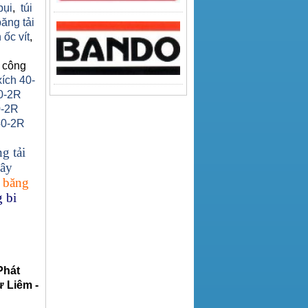
bụi
,
túi
băng tải
 ốc vít
,
 công
xích 40-
0-2R
0-2R
40-2R
g tải
ây
 băng
 bi
Phát
 Liêm -