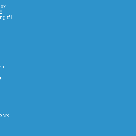
nox
E
ng tải
ện
ng
 ANSI