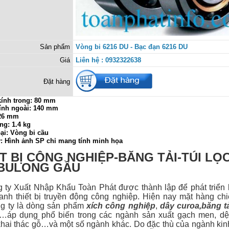
Sản phẩm
Vòng bi 6216 DU - Bạc đạn 6216 DU
Giá
Liên hệ : 0932322638
Đặt hàng
ính trong:
80 mm
ính ngoài: 140 mm
 26 mm
ng: 1.4 kg
ại: Vòng bi cầu
ý: Hình ảnh SP chỉ mang tính minh họa
T BỊ CÔNG NGHIỆP-BĂNG TẢI-TÚI LỌ
-BULONG GẦU
 Xuất Nhập Khẩu Toàn Phát được thành lập để phát triển 
anh thiết bị
truyền động công nghiệp. Hiện nay mặt hàng ch
g ty là dòng sản phẩm
xích công nghiệp
,
dây curoa
,
băng t
…áp dụng phổ biến trong các ngành sản xuất gạch men, dệt
hai thác gỗ…và một số ngành khác. Do đặc thù của ngành ki