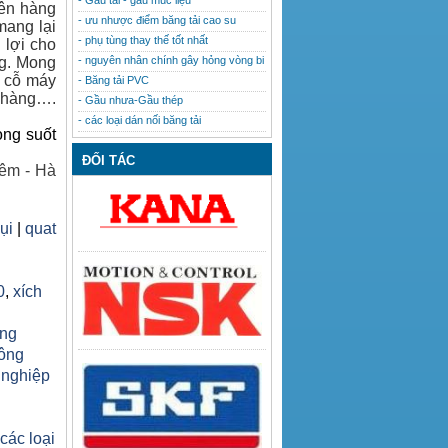
- Gầu tải - gầu múc liệu
lên hàng
- ưu nhược điểm băng tải cao su
mang lại
- phụ tùng thay thế tốt nhất
 lợi cho
ng. Mong
- nguyên nhân chính gây hỏng vòng bi
u cỗ máy
- Băng tải PVC
h hàng….
- Gầu nhưa-Gầu thép
- các loại dán nối băng tải
ong suốt
ĐỐI TÁC
êm - Hà
bụi
|
quat
0
,
xích
ăng
công
 nghiệp
h
 các loại