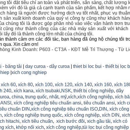
g tôi đặt tiêu chí an toàn và phát triển, sẵn sàng, chất lượng 
 kèm với đó là giá cả cạnh tranh của sản phẩm, kết hợp nhằm 
ch hàng là người được hưởng dịch vụ tốt nhất, phục vụ thuận
nh sản xuất kinh doanh của quý vị công ty cũng như khách hà
a chúng tôi là được góp phần nhỏ vào việc vận hành trơn tr
t cũng như thành công của các nhà máy sản xuất với khác
i lấy đó là thành công lớn nhất của chúng tôi.
n thành cảm ơn các đối tác, bạn hàng đã ủng hộ chúng tôi tr
an qua. Xin cảm ơn!
hòng Kinh Doanh: P603 - CT3A - KĐT Mễ Trì Thượng - Từ Li
i - băng tải
|
day curoa - dây curoa
|
thiet bi loc bui - thiết bị lọc 
hiep
|
xich cong nghiep
,
xích 60
,
xích 80
,
xích 100
,
xích 120
,
xích 140
,
xích 160,
xích 18
h 240
,
xích kana
,
xích tsubaki
,
NSK
,
thiết bị công nghiệp
,
dây
uroa
,
china
,
trung quốc
,
nhật
,
mỹ
,
xích
,
xích công nghiệp
,
xích b
h ANSI
,
xích công nghiệp tiêu chuẩn ansi
,
tiêu chuẩn ansi
,
xích 
tiêu chuẩn DIN
,
xích công nghiệp tiêu chuẩn ISO
,
DIN
,
xích công
n
,
xích công nghiệp trung quốc
,
xích công nghiệp
,
xích DIN
,
xic
ich hitachi
,
xích tiêu chuẩn
,
xich bước đôi
,
xich gầu tải
,
xích có
ng xích
,
khớp nối xich
,
xích công nghiệp
,
túi lọc bụi công nghiệp