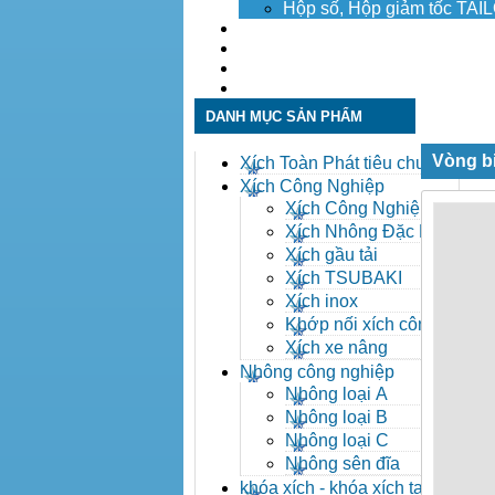
Hộp số, Hộp giảm tốc TA
Dịch vụ
Tuyển dụng
Tin tức
Liên hệ
DANH MỤC SẢN PHẨM
Vòng b
Xích Toàn Phát tiêu chuẩn
ANSI
Xích Công Nghiệp
Xích Công Nghiệp -
Xich Cong Nghiep
Xích Nhông Đặc Biệt
Xích gầu tải
Xích TSUBAKI
Xích inox
Khớp nối xích công
nghiệp
Xích xe nâng
Nhông công nghiệp
Nhông loại A
Nhông loại B
Nhông loại C
Nhông sên đĩa
khóa xích - khóa xích tai eo