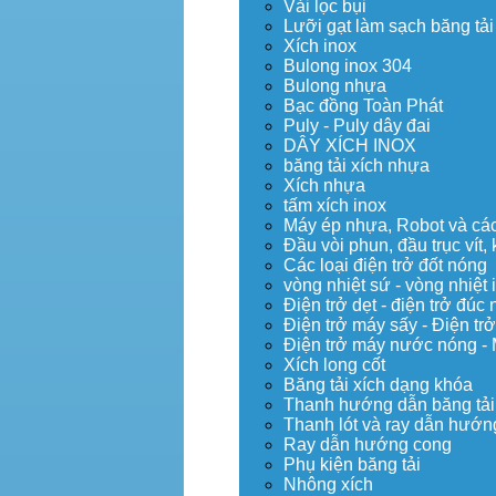
Vải lọc bụi
Lưỡi gạt làm sạch băng tải
Xích inox
Bulong inox 304
Bulong nhựa
Bạc đồng Toàn Phát
Puly - Puly dây đai
DÂY XÍCH INOX
băng tải xích nhựa
Xích nhựa
tấm xích inox
Máy ép nhựa, Robot và các 
Đầu vòi phun, đầu trục vít
Các loại điện trở đốt nóng
vòng nhiệt sứ - vòng nhiệt 
Điện trở dẹt - điện trở đú
Điện trở máy sấy - Điện trở
Điện trở máy nước nóng -
Xích long cốt
Băng tải xích dạng khóa
Thanh hướng dẫn băng tải
Thanh lót và ray dẫn hướng
Ray dẫn hướng cong
Phụ kiện băng tải
Nhông xích