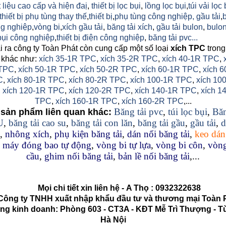
 liệu cao cấp và hiện đaị
,
thiết bị lọc bụi
,
lồng lọc bụi
,
túi vải lọc 
thiết bị phụ tùng thay thế
,
thiết bị
,
phụ tùng công nghiệp,
gầu tải
,
g nghiệp
,
vòng bi
,
xích gầu tải
,
băng tải xích
,
gầu tải bulon
,
bulon
 bụi công nghiệp
,
thiết bị điện công nghiệp
,
băng tải pvc...
 ra công ty Toàn Phát còn cung cấp một số loại
xích TPC
trong
 khác như:
xích 35-1R TPC
,
xích 35-2R TPC
,
xích 40-1R TPC
,
TPC
,
xích 50-1R TPC
,
xích 50-2R TPC
,
xích 60-1R TPC
,
xích 6
C
,
xích 80-1R TPC
,
xích 80-2R TPC
,
xích 100-1R TPC
,
xích 10
,
xích 120-1R TPC
,
xích 120-2R TPC
,
xích 140-1R TPC
,
xích 1
TPC
,
xích 160-1R TPC
,
xích 160-2R TPC
,...
Băng tải pvc
,
túi lọc bụi
,
Băn
sản phẩm liên quan khác:
U
,
băng tải cao su
,
băng tải con lăn
,
băng tải gầu
,
gầu tải
,
d
,
nhông xích
,
phụ kiện băng tải
,
dán nối băng tải
,
keo dán
,
máy đóng bao tự động
,
vòng bi tự lựa
,
vòng bi côn
,
vòng
cầu
,
ghim nối băng tải
,
bản lề nối băng tải
,...
Mọi chi tiết xin liên hệ -
A Thọ
:
0932322638
g ty TNHH xuất nhập khẩu đầu tư và thương mại Toàn 
kinh doanh: Phòng 603 - CT3A - KĐT Mễ Trì Thượng - Từ
Hà Nội