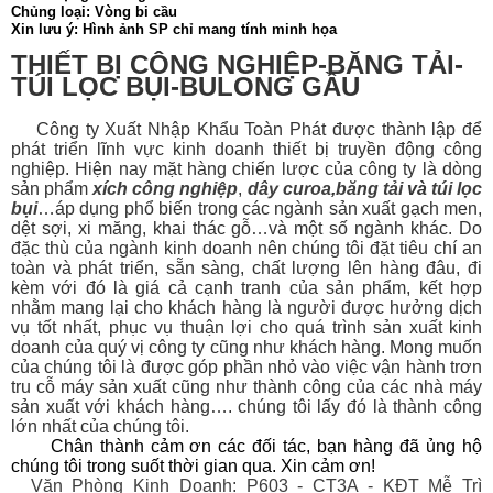
Chủng loại: Vòng bi cầu
Xin lưu ý: Hình ảnh SP chỉ mang tính minh họa
THIẾT BỊ CÔNG NGHIỆP-BĂNG TẢI-
TÚI LỌC BỤI-BULONG GẦU
Công ty Xuất Nhập Khẩu Toàn Phát được thành lập để
phát triển lĩnh vực kinh doanh thiết bị
truyền động công
nghiệp. Hiện nay mặt hàng chiến lược của công ty là dòng
sản phẩm
xích công nghiệp
,
dây curoa
,
băng tải
và
túi lọc
bụi
…áp dụng phổ biến trong các ngành sản xuất gạch men,
dệt sợi, xi măng, khai thác gỗ…và một số ngành khác. Do
đặc thù của ngành kinh doanh nên chúng tôi đặt tiêu chí an
toàn và phát triển, sẵn sàng, chất lượng lên hàng đâu, đi
kèm với đó là giá cả cạnh tranh của sản phẩm, kết hợp
nhằm mang lại cho khách hàng là người được hưởng dịch
vụ tốt nhất, phục vụ thuận lợi cho quá trình sản xuất kinh
doanh của quý vị công ty cũng như khách hàng. Mong muốn
của chúng tôi là được góp phần nhỏ vào việc vận hành trơn
tru cỗ máy sản xuất cũng như thành công của các nhà máy
sản xuất với khách hàng…. chúng tôi lấy đó là thành công
lớn nhất của chúng tôi.
Chân thành cảm ơn các đối tác, bạn hàng đã ủng hộ
chúng tôi trong suốt thời gian qua. Xin cảm ơn!
Văn Phòng Kinh Doanh: P603 - CT3A - KĐT Mễ Trì