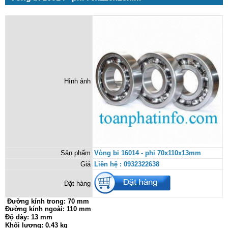
Hình ảnh
Sản phẩm
Vòng bi 16014 - phi 70x110x13mm
Giá
Liên hệ : 0932322638
Đặt hàng
Đường kính trong:
70 mm
Đường kính ngoài: 110 mm
Độ dày: 13 mm
Khối lượng: 0.43 kg