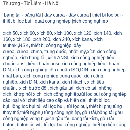
Thượng - Từ Liêm - Hà Nội
bang tai - băng tải
|
day curoa - dây curoa
|
thiet bi loc bui -
thiết bị lọc bụi
|
quat cong nghiep
|
xich cong nghiep
xích 50
,
xích 60
,
xích 80
,
xích 100
,
xích 120
,
xích 140
,
xích
160,
xích 180
,
xích 200
,
xích 240
,
xích kana
,
xích
tsubaki
,
NSK
,
thiết bị công nghiệp
,
dây
curoa
,
curoa
,
china
,
trung quốc
,
nhật
,
mỹ
,
xích
,
xích công
nghiệp
,
xích băng tải
,
xích ANSI
,
xích công nghiệp tiêu
chuẩn ansi
,
tiêu chuẩn ansi
,
xích công nghiệp tiêu chuẩn
DIN
,
xích công nghiệp tiêu chuẩn ISO
,
DIN
,
xích công nghiệp
nhật bản
,
xích công nghiệp trung quốc
,
xích công
nghiệp
,
xích DIN
,
xich kana,
xich hitachi
,
xích tiêu
chuẩn
,
xich bước đôi
,
xich gầu tải
,
xích có tai
,
nhông
xích
,
khớp nối xich
,
xích công nghiệp
,
túi lọc bụi công nghiệp
các loại với chất liệu cao cấp và hiện đaị
,
thiết bị lọc
bụi
,
lồng lọc bụi
,
túi vải lọc bụi
,
túi lọc bụi
,
thiết bị phụ tùng
thay thế
,
thiết bị
,
phụ tùng công nghiệp,
gầu tải
,
băng tải gầu
công nghiệp
,
vòng bi
,
xích gầu tải
,
băng tải xích
,
gầu tải
bulon
,
bulon ốc vít
,
túi lọc bụi công nghiệp
,
thiết bị điện công