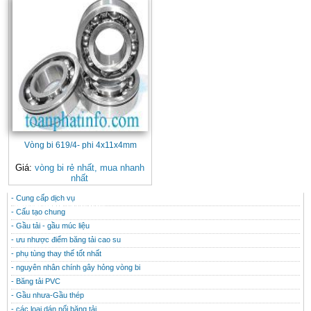
Vòng bi 619/4- phi 4x11x4mm
Giá:
vòng bi rẻ nhất, mua nhanh
nhất
- Cung cấp dịch vụ
CONTACT
THÔNG TIN HỮU ÍCH
- Cấu tạo chung
- Gầu tải - gầu múc liệu
- ưu nhược điểm băng tải cao su
- phụ tùng thay thế tốt nhất
- nguyên nhân chính gây hỏng vòng bi
- Băng tải PVC
- Gầu nhưa-Gầu thép
- các loại dán nối băng tải