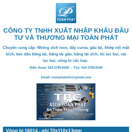
CÔNG TY TNHH XUẤT NHẬP KHẨU ĐẦU
TƯ VÀ THƯƠNG MẠI TOÀN PHÁT
Chuyên cung cấp: Nhông xích inox, dây curoa, gầu tải, khớp nối mặt
bích, keo dán băng tải, băng tải gầu, băng tải xích, túi lọc bụi, vải
lọc bụi, vòng bi các loại.
Điện thoại: 024.3795.8168 - Fax: 024.3795.8169
Email: toanphatinfo@gmail.com
Vòng bi 16014 - phi 70x110x13mm