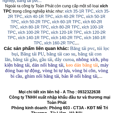
nghiệp
,
băng tải pvc...
Ngoài ra công ty Toàn Phát còn cung cấp một số loại
xích
TPC
trong công nghiệp khác như:
xích 35-1R TPC
,
xích 35-
2R TPC
,
xích 40-1R TPC
,
xích 40-2R TPC
,
xích 50-1R
TPC
,
xích 50-2R TPC
,
xích 60-1R TPC
,
xích 60-2R
TPC
,
xích 80-1R TPC
,
xích 80-2R TPC
,
xích 100-1R
TPC
,
xích 100-2R TPC
,
xích 120-1R TPC
,
xích 120-2R
TPC
,
xích 140-1R TPC
,
xích 140-2R TPC
,
xích 160-1R
TPC
,
xích 160-2R TPC
,...
Băng tải pvc
,
túi lọc
Các sản phẩm liên quan khác:
bụi
,
Băng tải PU
,
băng tải cao su
,
băng tải con
lăn
,
băng tải gầu
,
gầu tải
,
dây curoa
,
nhông xích
,
phụ
kiện băng tải
,
dán nối băng tải
,
keo dán băng tải
,
máy
đóng bao tự động
,
vòng bi tự lựa
,
vòng bi côn
,
vòng
bi cầu
,
ghim nối băng tải
,
bản lề nối băng tải
,...
Mọi chi tiết xin liên hệ -
A
Thọ
:
0932322638
Công ty TNHH xuất nhập khẩu đầu tư và thương mại
Toàn Phát
Phòng kinh doanh: Phòng 603 - CT3A - KĐT Mễ Trì