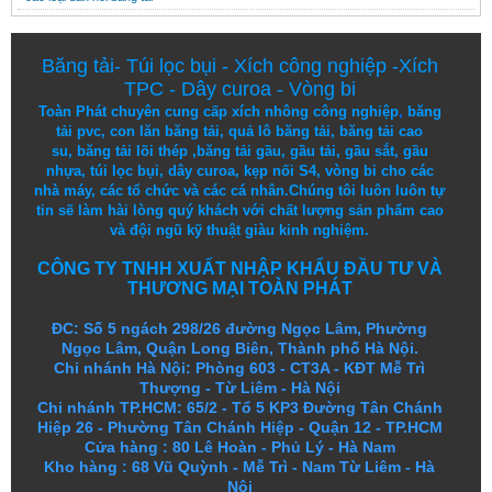
Băng tải
-
Túi lọc bụi
-
Xích công nghiệp
-
Xích
TPC
-
Dây curoa
-
Vòng bi
Toàn Phát chuyên cung cấp
xích nhông công nghiệp
,
băng
tải pvc
,
con lăn băng tải
,
quả lô băng tải
,
băng tải cao
su
,
băng tải lõi thép
,
băng tải gầu
,
gầu tải
,
gầu sắt
,
gầu
nhựa
,
túi lọc bụi
, dây curoa,
kẹp nối S4
,
vòng bi
cho các
nhà máy, các tổ chức và các cá nhân.
Chúng tôi
luôn luôn
tự
tin
sẽ
làm
hài lòng
quý khách
với
chất lượng
sản
phẩm
cao
và
đội ngũ
kỹ thuật
giàu kinh nghiệm.
CÔNG TY TNHH XUẤT NHẬP KHẨU ĐẦU TƯ VÀ
THƯƠNG MẠI TOÀN PHÁT
ĐC: Số 5 ngách 298/26 đường Ngọc Lâm, Phường
Ngọc Lâm, Quận Long Biên, Thành phố Hà Nội.
Chi nhánh Hà Nội: Phòng 603 - CT3A - KĐT Mễ Trì
Thượng - Từ Liêm - Hà Nội
Chi nhánh TP.HCM: 65/2 - Tổ 5 KP3 Đường Tân Chánh
Hiệp 26 - Phường Tân Chánh Hiệp - Quận 12 - TP.HCM
Cửa hàng
:
80 Lê Hoàn - Phủ Lý - Hà Nam
Kho hàng
:
68 Vũ Quỳnh - Mễ Trì - Nam Từ Liêm - Hà
Nội