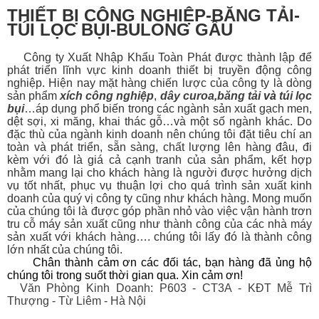
THIẾT BỊ CÔNG NGHIỆP-BĂNG TẢI-
TÚI LỌC BỤI-BULONG GẦU
Công ty Xuất Nhập Khẩu Toàn Phát được thành lập để
phát triển lĩnh vực kinh doanh thiết bị
truyền động công
nghiệp. Hiện nay mặt hàng chiến lược của công ty là dòng
sản phẩm
xích công nghiệp
,
dây curoa
,
băng tải
và
túi lọc
bụi
…áp dụng phổ biến trong các ngành sản xuất gạch men,
dệt sợi, xi măng, khai thác gỗ…và một số ngành khác. Do
đặc thù của ngành kinh doanh nên chúng tôi đặt tiêu chí an
toàn và phát triển, sẵn sàng, chất lượng lên hàng đâu, đi
kèm với đó là giá cả cạnh tranh của sản phẩm, kết hợp
nhằm mang lại cho khách hàng là người được hưởng dịch
vụ tốt nhất, phục vụ thuận lợi cho quá trình sản xuất kinh
doanh của quý vị công ty cũng như khách hàng. Mong muốn
của chúng tôi là được góp phần nhỏ vào việc vận hành trơn
tru cỗ máy sản xuất cũng như thành công của các nhà máy
sản xuất với khách hàng…. chúng tôi lấy đó là thành công
lớn nhất của chúng tôi.
Chân thành cảm ơn các đối tác, bạn hàng đã ủng hộ
chúng tôi trong suốt thời gian qua. Xin cảm ơn!
Văn Phòng Kinh Doanh: P603 - CT3A - KĐT Mễ Trì
Thượng - Từ Liêm - Hà Nội