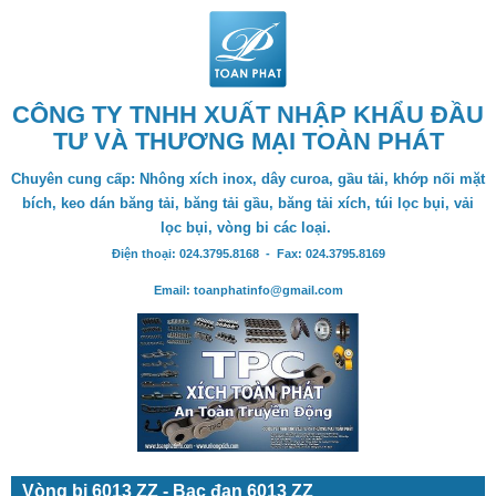
CÔNG TY TNHH XUẤT NHẬP KHẨU ĐẦU
TƯ VÀ THƯƠNG MẠI TOÀN PHÁT
Chuyên cung cấp: Nhông xích inox, dây curoa, gầu tải, khớp nối mặt
bích, keo dán băng tải, băng tải gầu, băng tải xích, túi lọc bụi, vải
lọc bụi, vòng bi các loại.
Điện thoại: 024.3795.8168 - Fax: 024.3795.8169
Email: toanphatinfo@gmail.com
Vòng bi 6013 ZZ - Bạc đạn 6013 ZZ