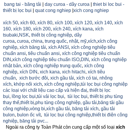
bang tai - băng tải
|
day curoa - dây curoa
|
thiet bi loc bui -
thiết bị lọc bụi
|
quat cong nghiep
|
xich cong nghiep
xích 50
,
xích 60
,
xích 80
,
xích 100
,
xích 120
,
xích 140
,
xích
160,
xích 180
,
xích 200
,
xích 240
,
xích kana
,
xích
tsubaki
,
NSK
,
thiết bị công nghiệp
,
dây
curoa
,
curoa
,
china
,
trung quốc
,
nhật
,
mỹ
,
xích
,
xích công
nghiệp
,
xích băng tải
,
xích ANSI
,
xích công nghiệp tiêu
chuẩn ansi
,
tiêu chuẩn ansi
,
xích công nghiệp tiêu chuẩn
DIN
,
xích công nghiệp tiêu chuẩn ISO
,
DIN
,
xích công nghiệp
nhật bản
,
xích công nghiệp trung quốc
,
xích công
nghiệp
,
xích DIN
,
xich kana,
xich hitachi
,
xích tiêu
chuẩn
,
xich bước đôi
,
xich gầu tải
,
xích có tai
,
nhông
xích
,
khớp nối xich
,
xích công nghiệp
,
túi lọc bụi công nghiệp
các loại với chất liệu cao cấp và hiện đaị
,
thiết bị lọc
bụi
,
lồng lọc bụi
,
túi vải lọc bụi
,
túi lọc bụi
,
thiết bị phụ tùng
thay thế
,
thiết bị
,
phụ tùng công nghiệp,
gầu tải
,
băng tải gầu
công nghiệp
,
vòng bi
,
xích gầu tải
,
băng tải xích
,
gầu tải
bulon
,
bulon ốc vít
,
túi lọc bụi công nghiệp
,
thiết bị điện công
nghiệp
,
băng tải pvc...
Ngoài ra công ty Toàn Phát còn cung cấp một số loại
xích