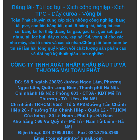
Băng tải
-
Túi lọc bụi
-
Xích công nghiệp
-
Xích
TPC
-
Dây curoa
-
Vòng bi
Toàn Phát chuyên cung cấp
xích nhông công nghiệp
,
băng
tải pvc
,
con lăn băng tải
,
quả lô băng tải
,
băng tải cao
su
,
băng tải lõi thép
,
băng tải gầu
,
gầu tải
,
gầu sắt
,
gầu
nhựa
,
túi lọc bụi
, dây curoa,
kẹp nối S4
,
vòng bi
cho các
nhà máy, các tổ chức và các cá nhân.
Chúng tôi
luôn luôn
tự
tin
sẽ
làm
hài lòng
quý khách
với
chất lượng
sản
phẩm
cao
và
đội ngũ
kỹ thuật
giàu kinh nghiệm.
CÔNG TY TNHH XUẤT NHẬP KHẨU ĐẦU TƯ VÀ
THƯƠNG MẠI TOÀN PHÁT
ĐC: Số 5 ngách 298/26 đường Ngọc Lâm, Phường
Ngọc Lâm, Quận Long Biên, Thành phố Hà Nội.
Chi nhánh Hà Nội: Phòng 603 - CT3A - KĐT Mễ Trì
Thượng - Từ Liêm - Hà Nội
Chi nhánh TP.HCM: 65/2 - Tổ 5 KP3 Đường Tân Chánh
Hiệp 26 - Phường Tân Chánh Hiệp - Quận 12 - TP.HCM
Cửa hàng
:
80 Lê Hoàn - Phủ Lý - Hà Nam
Kho hàng
:
68 Vũ Quỳnh - Mễ Trì - Nam Từ Liêm - Hà
Nội
Điện thoại: 024.3795.8168 Fax: 024.3795.8169
Email: toanphatinfo@gmail.com