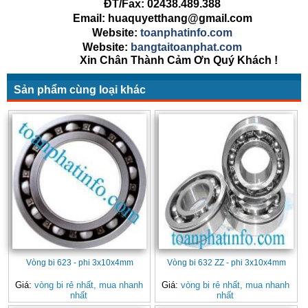
ĐT/Fax: 02438.489.388
Email: huaquyetthang@gmail.com
Website:
toanphatinfo.com
Website:
bangtaitoanphat.com
Xin Chân Thành Cảm Ơn Quý Khách !
Sản phẩm cùng loại khác
Vòng bi 623 - phi 3x10x4mm
Vòng bi 632 ZZ - phi 3x10x4mm
Giá:
vòng bi rẻ nhất, mua nhanh
Giá:
vòng bi rẻ nhất, mua nhanh
nhất
nhất