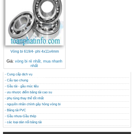
Vòng bi 619/4- phi 4x11x4mm
Giá:
vòng bi rẻ nhất, mua nhanh
nhất
- Cung cấp dịch vụ
CONTACT
THÔNG TIN HỮU ÍCH
- Cấu tạo chung
- Gầu tải - gầu múc liệu
- ưu nhược điểm băng tải cao su
- phụ tùng thay thế tốt nhất
- nguyên nhân chính gây hỏng vòng bi
- Băng tải PVC
- Gầu nhưa-Gầu thép
- các loại dán nối băng tải