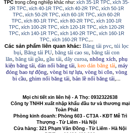
TPC
trong công nghiệp khác như:
xích 35-1R TPC
,
xích 35-
2R TPC
,
xích 40-1R TPC
,
xích 40-2R TPC
,
xích 50-1R
TPC
,
xích 50-2R TPC
,
xích 60-1R TPC
,
xích 60-2R
TPC
,
xích 80-1R TPC
,
xích 80-2R TPC
,
xích 100-1R
TPC
,
xích 100-2R TPC
,
xích 120-1R TPC
,
xích 120-2R
TPC
,
xích 140-1R TPC
,
xích 140-2R TPC
,
xích 160-1R
TPC
,
xích 160-2R TPC
,...
Băng tải pvc
,
túi lọc
Các sản phẩm liên quan khác:
bụi
,
Băng tải PU
,
băng tải cao su
,
băng tải con
lăn
,
băng tải gầu
,
gầu tải
,
dây curoa
,
nhông xích
,
phụ
kiện băng tải
,
dán nối băng tải
,
keo dán băng tải
,
máy
đóng bao tự động
,
vòng bi tự lựa
,
vòng bi côn
,
vòng
bi cầu
,
ghim nối băng tải
,
bản lề nối băng tải
,...
Mọi chi tiết xin liên hệ -
A
Thọ
:
0932322638
Công ty TNHH xuất nhập khẩu đầu tư và thương mại
Toàn Phát
Phòng kinh doanh: Phòng 603 - CT3A - KĐT Mễ Trì
Thượng - Từ Liêm - Hà Nội
Cửa hàng: 321 Phạm Văn Đồng - Từ Liêm - Hà Nội