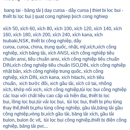
bang tai - băng tải
|
day curoa - dây curoa
|
thiet bi loc bui -
thiết bị lọc bụi
|
quat cong nghiep
|
xich cong nghiep
xích 50
,
xích 60
,
xích 80
,
xích 100
,
xích 120
,
xích 140
,
xích
160,
xích 180
,
xích 200
,
xích 240
,
xích kana
,
xích
tsubaki
,
NSK
,
thiết bị công nghiệp
,
dây
curoa
,
curoa
,
china
,
trung quốc
,
nhật
,
mỹ
,
xích
,
xích công
nghiệp
,
xích băng tải
,
xích ANSI
,
xích công nghiệp tiêu
chuẩn ansi
,
tiêu chuẩn ansi
,
xích công nghiệp tiêu chuẩn
DIN
,
xích công nghiệp tiêu chuẩn ISO
,
DIN
,
xích công nghiệp
nhật bản
,
xích công nghiệp trung quốc
,
xích công
nghiệp
,
xích DIN
,
xich kana,
xich hitachi
,
xích tiêu
chuẩn
,
xich bước đôi
,
xich gầu tải
,
xích có tai
,
nhông
xích
,
khớp nối xich
,
xích công nghiệp
,
túi lọc bụi công nghiệp
các loại với chất liệu cao cấp và hiện đaị
,
thiết bị lọc
bụi
,
lồng lọc bụi
,
túi vải lọc bụi
,
túi lọc bụi
,
thiết bị phụ tùng
thay thế
,
thiết bị
,
phụ tùng công nghiệp,
gầu tải
,
băng tải gầu
công nghiệp
,
vòng bi
,
xích gầu tải
,
băng tải xích
,
gầu tải
bulon
,
bulon ốc vít
,
túi lọc bụi công nghiệp
,
thiết bị điện công
nghiệp
,
băng tải pvc...