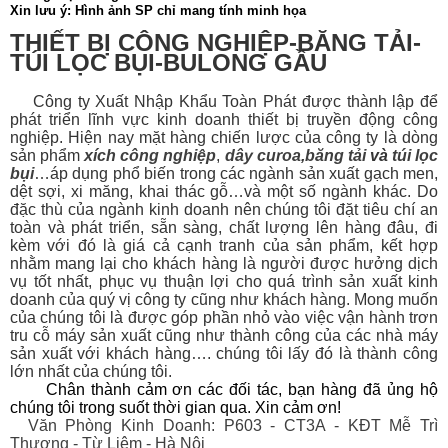
Xin lưu ý: Hình ảnh SP chỉ mang tính minh họa
THIẾT BỊ CÔNG NGHIỆP-BĂNG TẢI-
TÚI LỌC BỤI-BULONG GẦU
Công ty Xuất Nhập Khẩu Toàn Phát được thành lập để
phát triển lĩnh vực kinh doanh thiết bị
truyền động công
nghiệp. Hiện nay mặt hàng chiến lược của công ty là dòng
sản phẩm
xích công nghiệp
,
dây curoa
,
băng tải
và
túi lọc
bụi
…áp dụng phổ biến trong các ngành sản xuất gạch men,
dệt sợi, xi măng, khai thác gỗ…và một số ngành khác. Do
đặc thù của ngành kinh doanh nên chúng tôi đặt tiêu chí an
toàn và phát triển, sẵn sàng, chất lượng lên hàng đâu, đi
kèm với đó là giá cả cạnh tranh của sản phẩm, kết hợp
nhằm mang lại cho khách hàng là người được hưởng dịch
vụ tốt nhất, phục vụ thuận lợi cho quá trình sản xuất kinh
doanh của quý vị công ty cũng như khách hàng. Mong muốn
của chúng tôi là được góp phần nhỏ vào việc vận hành trơn
tru cỗ máy sản xuất cũng như thành công của các nhà máy
sản xuất với khách hàng…. chúng tôi lấy đó là thành công
lớn nhất của chúng tôi.
Chân thành cảm ơn các đối tác, bạn hàng đã ủng hộ
chúng tôi trong suốt thời gian qua. Xin cảm ơn!
Văn Phòng Kinh Doanh: P603 - CT3A - KĐT Mễ Trì
Thượng - Từ Liêm - Hà Nội