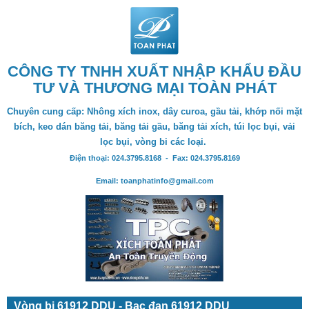
CÔNG TY TNHH XUẤT NHẬP KHẨU ĐẦU
TƯ VÀ THƯƠNG MẠI TOÀN PHÁT
Chuyên cung cấp: Nhông xích inox, dây curoa, gầu tải, khớp nối mặt
bích, keo dán băng tải, băng tải gầu, băng tải xích, túi lọc bụi, vải
lọc bụi, vòng bi các loại.
Điện thoại: 024.3795.8168 - Fax: 024.3795.8169
Email: toanphatinfo@gmail.com
Vòng bi 61912 DDU - Bạc đạn 61912 DDU