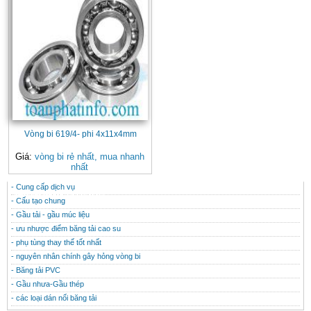
Vòng bi 619/4- phi 4x11x4mm
Giá:
vòng bi rẻ nhất, mua nhanh
nhất
- Cung cấp dịch vụ
CONTACT
THÔNG TIN HỮU ÍCH
- Cấu tạo chung
- Gầu tải - gầu múc liệu
- ưu nhược điểm băng tải cao su
- phụ tùng thay thế tốt nhất
- nguyên nhân chính gây hỏng vòng bi
- Băng tải PVC
- Gầu nhưa-Gầu thép
- các loại dán nối băng tải