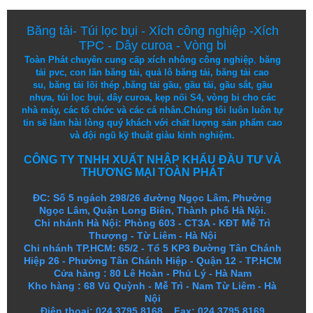
Băng tải
-
Túi lọc bụi
-
Xích công nghiệp
-
Xích
TPC
-
Dây curoa
-
Vòng bi
Toàn Phát chuyên cung cấp
xích nhông công nghiệp
,
băng
tải pvc
,
con lăn băng tải
,
quả lô băng tải
,
băng tải cao
su
,
băng tải lõi thép
,
băng tải gầu
,
gầu tải
,
gầu sắt
,
gầu
nhựa
,
túi lọc bụi
, dây curoa,
kẹp nối S4
,
vòng bi
cho các
nhà máy, các tổ chức và các cá nhân.
Chúng tôi
luôn luôn
tự
tin
sẽ
làm
hài lòng
quý khách
với
chất lượng
sản
phẩm
cao
và
đội ngũ
kỹ thuật
giàu kinh nghiệm.
CÔNG TY TNHH XUẤT NHẬP KHẨU ĐẦU TƯ VÀ
THƯƠNG MẠI TOÀN PHÁT
ĐC: Số 5 ngách 298/26 đường Ngọc Lâm, Phường
Ngọc Lâm, Quận Long Biên, Thành phố Hà Nội.
Chi nhánh Hà Nội: Phòng 603 - CT3A - KĐT Mễ Trì
Thượng - Từ Liêm - Hà Nội
Chi nhánh TP.HCM: 65/2 - Tổ 5 KP3 Đường Tân Chánh
Hiệp 26 - Phường Tân Chánh Hiệp - Quận 12 - TP.HCM
Cửa hàng
:
80 Lê Hoàn - Phủ Lý - Hà Nam
Kho hàng
:
68 Vũ Quỳnh - Mễ Trì - Nam Từ Liêm - Hà
Nội
Điện thoại: 024.3795.8168 Fax: 024.3795.8169