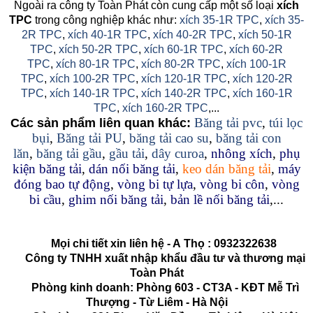
Ngoài ra công ty Toàn Phát còn cung cấp một số loại
xích
TPC
trong công nghiệp khác như:
xích 35-1R TPC
,
xích 35-
2R TPC
,
xích 40-1R TPC
,
xích 40-2R TPC
,
xích 50-1R
TPC
,
xích 50-2R TPC
,
xích 60-1R TPC
,
xích 60-2R
TPC
,
xích 80-1R TPC
,
xích 80-2R TPC
,
xích 100-1R
TPC
,
xích 100-2R TPC
,
xích 120-1R TPC
,
xích 120-2R
TPC
,
xích 140-1R TPC
,
xích 140-2R TPC
,
xích 160-1R
TPC
,
xích 160-2R TPC
,...
Băng tải pvc
,
túi lọc
Các sản phẩm liên quan khác:
bụi
,
Băng tải PU
,
băng tải cao su
,
băng tải con
lăn
,
băng tải gầu
,
gầu tải
,
dây curoa
,
nhông xích
,
phụ
kiện băng tải
,
dán nối băng tải
,
keo dán băng tải
,
máy
đóng bao tự động
,
vòng bi tự lựa
,
vòng bi côn
,
vòng
bi cầu
,
ghim nối băng tải
,
bản lề nối băng tải
,...
Mọi chi tiết xin liên hệ - A
Thọ
:
0932322638
Công ty TNHH xuất nhập khẩu đầu tư và thương mại
Toàn Phát
Phòng kinh doanh: Phòng 603 - CT3A - KĐT Mễ Trì
Thượng - Từ Liêm - Hà Nội