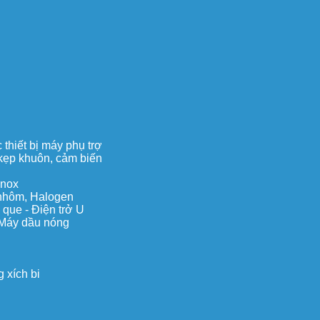
thiết bị máy phụ trợ
, kẹp khuôn, cảm biến
inox
c nhôm, Halogen
 que - Điện trở U
 Máy dầu nóng
 xích bi