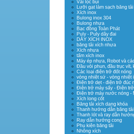
Vải lọc bụi
Lưỡi gạt làm sạch băng tải
Xích inox
Bulong inox 304
Bulong nhựa
Bạc đồng Toàn Phát
Puly - Puly dây đai
DÂY XÍCH INOX
băng tải xích nhựa
Xích nhựa
tấm xích inox
Máy ép nhựa, Robot và các 
Đầu vòi phun, đầu trục vít
Các loại điện trở đốt nóng
vòng nhiệt sứ - vòng nhiệt 
Điện trở dẹt - điện trở đú
Điện trở máy sấy - Điện trở
Điện trở máy nước nóng -
Xích long cốt
Băng tải xích dạng khóa
Thanh hướng dẫn băng tải
Thanh lót và ray dẫn hướng
Ray dẫn hướng cong
Phụ kiện băng tải
Nhông xích