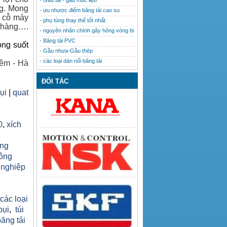
- Gầu tải - gầu múc liệu
ng. Mong
- ưu nhược điểm băng tải cao su
u cỗ máy
- phụ tùng thay thế tốt nhất
h hàng….
- nguyên nhân chính gây hỏng vòng bi
- Băng tải PVC
ong suốt
- Gầu nhưa-Gầu thép
- các loại dán nối băng tải
êm - Hà
ĐỐI TÁC
bụi
|
quat
0
,
xích
ăng
công
 nghiệp
h
 các loại
bụi
,
túi
băng tải