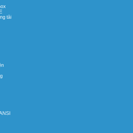
nox
E
ng tải
ện
ng
 ANSI