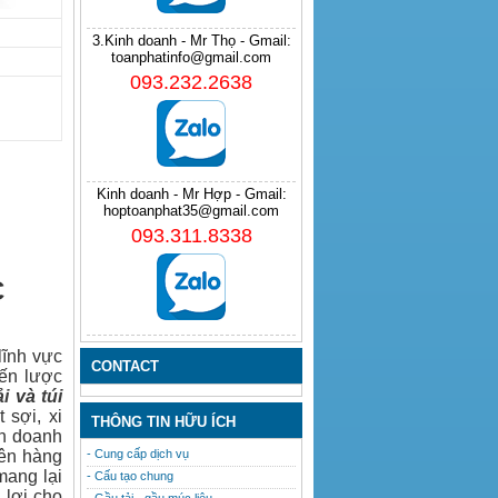
3.Kinh doanh - Mr Thọ - Gmail:
toanphatinfo@gmail.com
093.232.2638
Kinh doanh - Mr Hợp - Gmail:
hoptoanphat35@gmail.com
093.311.8338
C
lĩnh vực
CONTACT
iến lược
ải
và
túi
 sợi, xi
THÔNG TIN HỮU ÍCH
nh doanh
lên hàng
- Cung cấp dịch vụ
mang lại
- Cấu tạo chung
 lợi cho