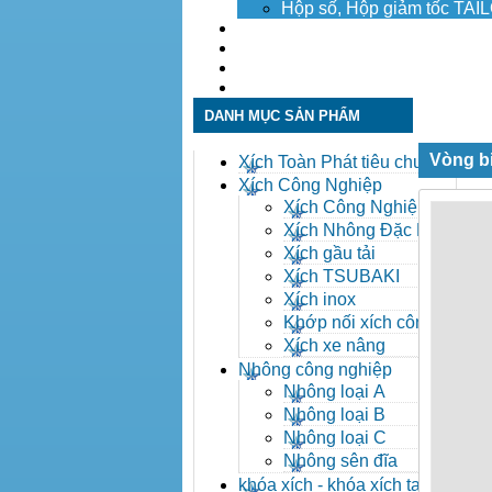
Hộp số, Hộp giảm tốc TA
Dịch vụ
Tuyển dụng
Tin tức
Liên hệ
DANH MỤC SẢN PHẨM
Vòng b
Xích Toàn Phát tiêu chuẩn
ANSI
Xích Công Nghiệp
Xích Công Nghiệp -
Xich Cong Nghiep
Xích Nhông Đặc Biệt
Xích gầu tải
Xích TSUBAKI
Xích inox
Khớp nối xích công
nghiệp
Xích xe nâng
Nhông công nghiệp
Nhông loại A
Nhông loại B
Nhông loại C
Nhông sên đĩa
khóa xích - khóa xích tai eo