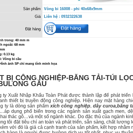
Sản phẩm
Vòng bi 16008 - phi 40x68x9mm
Giá
Liên hệ : 0932322638
Đặt hàng
nh trong:
40 mm
m
h ngoài: 68 mm
9 mm
g: 0.13 kg
: Vòng bi cầu
 Hình ảnh SP chỉ mang tính minh họa
T BỊ CÔNG NGHIỆP-BĂNG TẢI-TÚI LỌ
-BULONG GẦU
 Xuất Nhập Khẩu Toàn Phát được thành lập để phát triển 
anh thiết bị
truyền động công nghiệp. Hiện nay mặt hàng ch
g ty là dòng sản phẩm
xích công nghiệp
,
dây curoa
,
băng t
…áp dụng phổ biến trong các ngành sản xuất gạch men, dệt
hai thác gỗ…và một số ngành khác. Do đặc thù của ngành ki
g tôi đặt tiêu chí an toàn và phát triển, sẵn sàng, chất lượng 
 kèm với đó là giá cả cạnh tranh của sản phẩm, kết hợp nhằm 
ch hàng là người được hưởng dịch vụ tốt nhất, phục vụ thuận