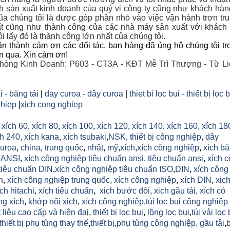
nh sản xuất kinh doanh của quý vị công ty cũng như khách hà
a chúng tôi là được góp phần nhỏ vào việc vận hành trơn tr
t cũng như thành công của các nhà máy sản xuất với khác
i lấy đó là thành công lớn nhất của chúng tôi.
n thành cảm ơn các đối tác, bạn hàng đã ủng hộ chúng tôi tr
an qua. Xin cảm ơn!
hòng Kinh Doanh: P603 - CT3A - KĐT Mễ Trì Thượng - Từ Li
i - băng tải
|
day curoa - dây curoa
|
thiet bi loc bui - thiết bị lọc 
hiep
|
xich cong nghiep
,
xích 60
,
xích 80
,
xích 100
,
xích 120
,
xích 140
,
xích 160,
xích 18
h 240
,
xích kana
,
xích tsubaki
,
NSK
,
thiết bị công nghiệp
,
dây
uroa
,
china
,
trung quốc
,
nhật
,
mỹ
,
xích
,
xích công nghiệp
,
xích b
h ANSI
,
xích công nghiệp tiêu chuẩn ansi
,
tiêu chuẩn ansi
,
xích 
tiêu chuẩn DIN
,
xích công nghiệp tiêu chuẩn ISO
,
DIN
,
xích công
n
,
xích công nghiệp trung quốc
,
xích công nghiệp
,
xích DIN
,
xic
ich hitachi
,
xích tiêu chuẩn
,
xich bước đôi
,
xich gầu tải
,
xích có
ng xích
,
khớp nối xich
,
xích công nghiệp
,
túi lọc bụi công nghiệp
 liệu cao cấp và hiện đaị
,
thiết bị lọc bụi
,
lồng lọc bụi
,
túi vải lọc 
thiết bị phụ tùng thay thế
,
thiết bị
,
phụ tùng công nghiệp,
gầu tải
,