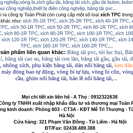
g nghiệp
,
vòng bi
,
xích gầu tải
,
băng tải xích
,
gầu tải bulon
,
bulon
 bụi công nghiệp
,
thiết bị điện công nghiệp
,
băng tải pvc...
 ra công ty Toàn Phát còn cung cấp một số loại
xích TPC
trong
 khác như:
xích 35-1R TPC
,
xích 35-2R TPC
,
xích 40-1R TPC
,
TPC
,
xích 50-1R TPC
,
xích 50-2R TPC
,
xích 60-1R TPC
,
xích 6
C
,
xích 80-1R TPC
,
xích 80-2R TPC
,
xích 100-1R TPC
,
xích 10
,
xích 120-1R TPC
,
xích 120-2R TPC
,
xích 140-1R TPC
,
xích 1
TPC
,
xích 160-1R TPC
,
xích 160-2R TPC
,...
Băng tải pvc
,
túi lọc bụi
,
Băn
sản phẩm liên quan khác:
U
,
băng tải cao su
,
băng tải con lăn
,
băng tải gầu
,
gầu tải
,
d
,
nhông xích
,
phụ kiện băng tải
,
dán nối băng tải
,
keo dán
,
máy đóng bao tự động
,
vòng bi tự lựa
,
vòng bi côn
,
vòng
cầu
,
ghim nối băng tải
,
bản lề nối băng tải
,...
Mọi chi tiết xin liên hệ - A
Thọ
:
0932322638
g ty TNHH xuất nhập khẩu đầu tư và thương mại Toàn 
kinh doanh: Phòng 603 - CT3A - KĐT Mễ Trì Thượng - Từ
Hà Nội
Cửa hàng: 321 Phạm Văn Đồng - Từ Liêm - Hà Nội
ĐT/Fax: 02438.489.388