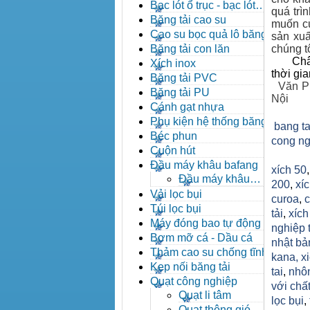
đạn côn
Bạc lót ổ trục - bạc lót
quá trì
nhông
Băng tải cao su
muốn củ
Cao su bọc quả lô băng tải
sản xuấ
Băng tải con lăn
chúng tô
Châ
Xích inox
thời gi
Băng tải PVC
Văn P
Băng tải PU
Nội
Cánh gạt nhựa
Phụ kiện hệ thống băng tải
bang ta
Béc phun
cong ng
Cuộn hút
Đầu máy khâu bafang
xích 50
Đầu máy khâu
200
,
xíc
Bafang
Vải lọc bụi
curoa
,
c
Túi lọc bụi
tải
,
xíc
Máy đóng bao tự động
nghiệp 
Bơm mỡ cá - Dầu cá
nhật bả
Thảm cao su chống tĩnh
kana,
x
điện
Kẹp nối băng tải
tai
,
nhô
Quạt công nghiệp
với chất
Quạt li tâm
lọc bụi
,
Quạt thông gió