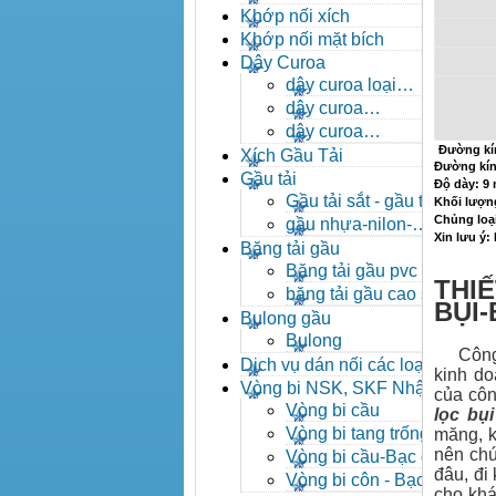
- khóa xích công nghiệp
Khớp nối xích
Khớp nối mặt bích
Dây Curoa
dây curoa loại
A,B,C,D,E
dây curoa
SPZ,SPA,SPB,SPC
dây curoa
XPZ,XPA,XPB,XPC
Đường kí
Xích Gầu Tải
Đường kín
Gầu tải
Độ dày: 
Gầu tải sắt - gầu tải
Khối lượn
inox
Chủng loại
gầu nhựa-nilon-
Xin lưu ý:
HDPE
Băng tải gầu
Băng tải gầu pvc
THIẾ
băng tải gầu cao su
BỤI
Bulong gầu
Bulong
Công ty
Dịch vụ dán nối các loại
kinh do
băng tải
Vòng bi NSK, SKF Nhật
của côn
Vòng bi cầu
lọc bụi
Vòng bi tang trống tự
măng, k
lựa
nên chún
Vòng bi cầu-Bạc đạn
đâu, đi
cầu
Vòng bi côn - Bạc
cho khá