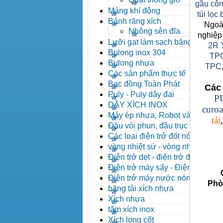
gầu côn
Máng khí động
túi lọc
Bánh răng xích
Ngoài
Nhông sên đĩa
nghiệp
Lưỡi gạt làm sạch băng tải
2R 
Bulong inox 304
TP
Bulong nhựa
TPC
Các sản phẩm thực tế
Bạc đồng Toàn Phát
Các 
Puly - Puly dây đai
P
DÂY XÍCH INOX
curoa
Máy ép nhựa, Robot và các
tải
thiết bị máy phụ trợ
Đầu vòi phun, đầu trục vít,
kẹp khuôn, cảm biến
Các loại điện trở đốt nóng
vòng nhiệt sứ - vòng nhiệt
inox
Điện trở dẹt - điện trở đúc
nhôm, Halogen
Điện trở máy sấy - Điện trở
Côn
que - Điện trở U
Điện trở máy nước nóng -
Phòng 
Máy dầu nóng
băng tải xích nhựa
Xích nhựa
tấm xích inox
Xích long cốt