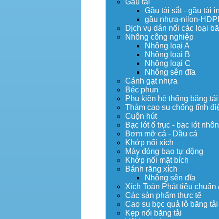
Gầu tải
Gầu tải sắt - gầu tải i
gầu nhựa-nilon-HDP
Dịch vụ dán nối các loại bă
Nhông công nghiệp
Nhông loại A
Nhông loại B
Nhông loại C
Nhông sên đĩa
Cánh gạt nhựa
Béc phun
Phụ kiện hệ thống băng tải
Thảm cao su chống tĩnh đi
Cuộn hút
Bạc lót ổ trục - bạc lót nhô
Bơm mỡ cá - Dầu cá
Khớp nối xích
Máy đóng bao tự động
Khớp nối mặt bích
Bánh răng xích
Nhông sên đĩa
Xích Toàn Phát tiêu chuẩn
Các sản phẩm thực tế
Cao su bọc quả lô băng tải
Kẹp nối băng tải