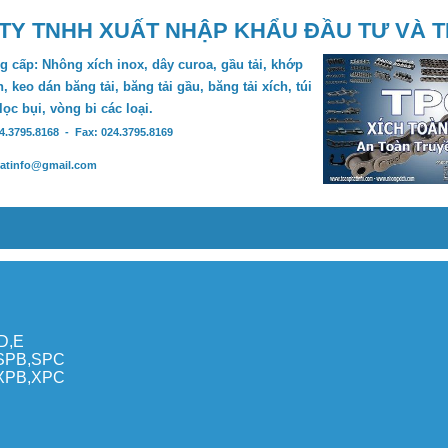
TY TNHH XUẤT NHẬP KHẨU ĐẦU TƯ VÀ 
 cấp: Nhông xích inox, dây curoa, gầu tải, khớp
, keo dán băng tải, băng tải gầu, băng tải xích, túi
 lọc bụi, vòng bi các loại.
24.3795.8168 - Fax: 024.3795.8169
hatinfo@gmail.com
,D,E
,SPB,SPC
,XPB,XPC