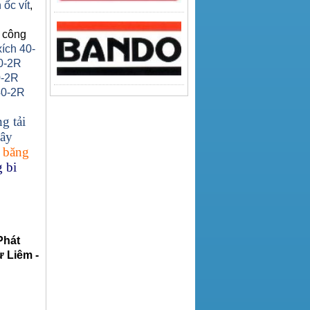
 ốc vít
,
 công
xích 40-
0-2R
0-2R
40-2R
g tải
ây
 băng
 bi
Phát
 Liêm -