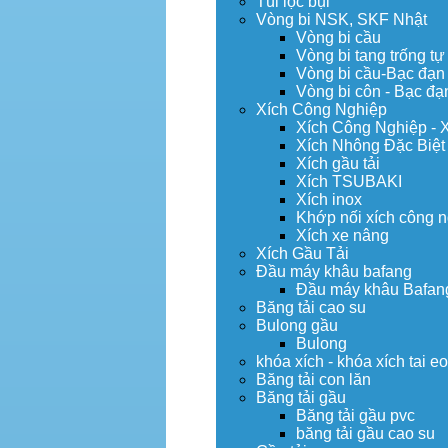
Túi lọc bụi
Vòng bi NSK, SKF Nhật
Vòng bi cầu
Vòng bi tang trống tự
Vòng bi cầu-Bạc đạn
Vòng bi côn - Bạc đạ
Xích Công Nghiệp
Xích Công Nghiệp - 
Xích Nhông Đặc Biệt
Xích gầu tải
Xích TSUBAKI
Xích inox
Khớp nối xích công 
Xích xe nâng
Xích Gầu Tải
Đầu máy khâu bafang
Đầu máy khâu Bafan
Băng tải cao su
Bulong gầu
Bulong
khóa xích - khóa xích tai e
Băng tải con lăn
Băng tải gầu
Băng tải gầu pvc
băng tải gầu cao su