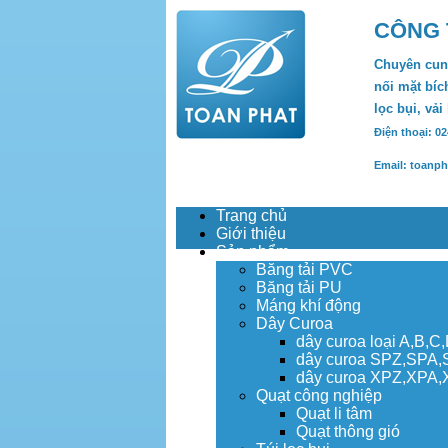
CÔNG 
Chuyên cung
nối mặt bích
lọc bụi, vải
Điện thoại: 0
Email: toanp
Trang chủ
Giới thiệu
Sản phẩm
Băng tải PVC
Băng tải PU
Máng khí động
Dây Curoa
dây curoa loại A,B,C
dây curoa SPZ,SPA
dây curoa XPZ,XPA
Quạt công nghiệp
Quạt li tâm
Quạt thông gió