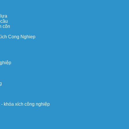
 lựa
 cầu
n côn
Xich Cong Nghiep
nghiệp
g
o - khóa xích công nghiệp