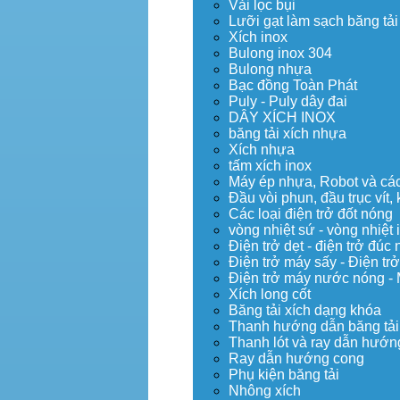
Vải lọc bụi
Lưỡi gạt làm sạch băng tải
Xích inox
Bulong inox 304
Bulong nhựa
Bạc đồng Toàn Phát
Puly - Puly dây đai
DÂY XÍCH INOX
băng tải xích nhựa
Xích nhựa
tấm xích inox
Máy ép nhựa, Robot và các 
Đầu vòi phun, đầu trục vít
Các loại điện trở đốt nóng
vòng nhiệt sứ - vòng nhiệt 
Điện trở dẹt - điện trở đú
Điện trở máy sấy - Điện trở
Điện trở máy nước nóng -
Xích long cốt
Băng tải xích dạng khóa
Thanh hướng dẫn băng tải
Thanh lót và ray dẫn hướng
Ray dẫn hướng cong
Phụ kiện băng tải
Nhông xích