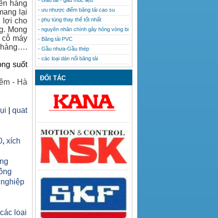
- Gầu tải - gầu múc liệu
lên hàng
- ưu nhược điểm băng tải cao su
mang lại
 lợi cho
- phụ tùng thay thế tốt nhất
ng. Mong
- nguyên nhân chính gây hỏng vòng bi
u cỗ máy
- Băng tải PVC
h hàng….
- Gầu nhưa-Gầu thép
- các loại dán nối băng tải
ong suốt
ĐỐI TÁC
êm - Hà
bụi
|
quat
0
,
xích
ăng
công
 nghiệp
h
 các loại