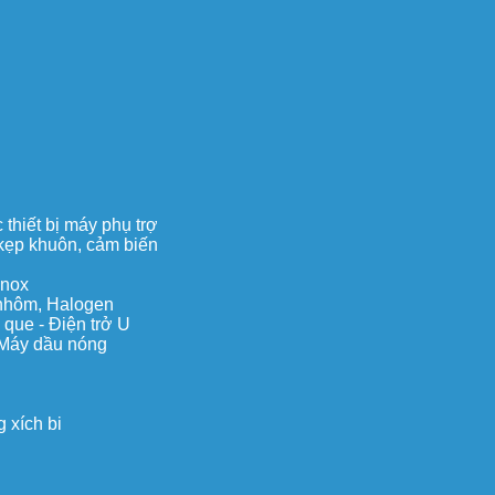
thiết bị máy phụ trợ
, kẹp khuôn, cảm biến
inox
c nhôm, Halogen
 que - Điện trở U
 Máy dầu nóng
 xích bi