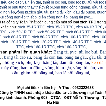
 liệu cao cấp và hiện đaị
,
thiết bị lọc bụi
,
lồng lọc bụi
,
túi vải lọc 
thiết bị phụ tùng thay thế
,
thiết bị
,
phụ tùng công nghiệp,
gầu tải
,
g nghiệp
,
vòng bi
,
xích gầu tải
,
băng tải xích
,
gầu tải bulon
,
bulon
 bụi công nghiệp
,
thiết bị điện công nghiệp
,
băng tải pvc...
 ra công ty Toàn Phát còn cung cấp một số loại
xích TPC
trong
 khác như:
xích 35-1R TPC
,
xích 35-2R TPC
,
xích 40-1R TPC
,
TPC
,
xích 50-1R TPC
,
xích 50-2R TPC
,
xích 60-1R TPC
,
xích 6
C
,
xích 80-1R TPC
,
xích 80-2R TPC
,
xích 100-1R TPC
,
xích 10
,
xích 120-1R TPC
,
xích 120-2R TPC
,
xích 140-1R TPC
,
xích 1
TPC
,
xích 160-1R TPC
,
xích 160-2R TPC
,...
Băng tải pvc
,
túi lọc bụi
,
Băn
sản phẩm liên quan khác:
U
,
băng tải cao su
,
băng tải con lăn
,
băng tải gầu
,
gầu tải
,
d
,
nhông xích
,
phụ kiện băng tải
,
dán nối băng tải
,
keo dán
,
máy đóng bao tự động
,
vòng bi tự lựa
,
vòng bi côn
,
vòng
cầu
,
ghim nối băng tải
,
bản lề nối băng tải
,...
Mọi chi tiết xin liên hệ - A
Thọ
:
0932322638
g ty TNHH xuất nhập khẩu đầu tư và thương mại Toàn 
kinh doanh: Phòng 603 - CT3A - KĐT Mễ Trì Thượng - Từ
Hà Nội