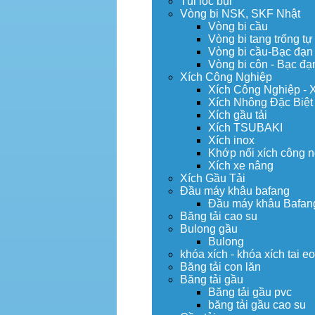
Túi lọc bụi
Vòng bi NSK, SKF Nhật
Vòng bi cầu
Vòng bi tang trống tự
Vòng bi cầu-Bạc đạn
Vòng bi côn - Bạc đạ
Xích Công Nghiệp
Xích Công Nghiệp - 
Xích Nhông Đặc Biệt
Xích gầu tải
Xích TSUBAKI
Xích inox
Khớp nối xích công 
Xích xe nâng
Xích Gầu Tải
Đầu máy khâu bafang
Đầu máy khâu Bafan
Băng tải cao su
Bulong gầu
Bulong
khóa xích - khóa xích tai e
Băng tải con lăn
Băng tải gầu
Băng tải gầu pvc
băng tải gầu cao su