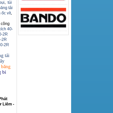
bụi
,
túi
băng tải
 ốc vít
,
 công
xích 40-
0-2R
0-2R
40-2R
g tải
ây
 băng
 bi
Phát
 Liêm -