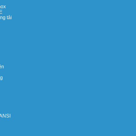
nox
E
ng tải
ện
ng
 ANSI