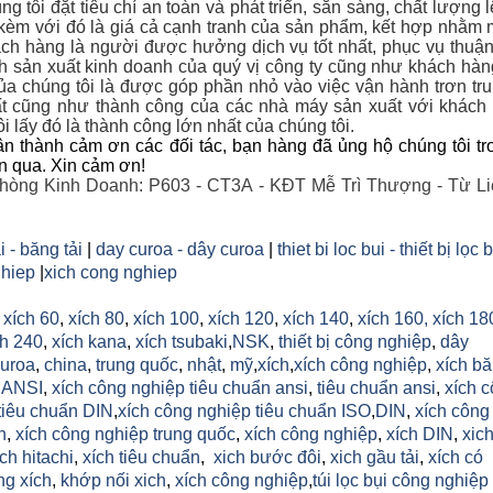
g tôi đặt tiêu chí an toàn và phát triển, sẵn sàng, chất lượng 
 kèm với đó là giá cả cạnh tranh của sản phẩm, kết hợp nhằm 
ch hàng là người được hưởng dịch vụ tốt nhất, phục vụ thuận
nh sản xuất kinh doanh của quý vị công ty cũng như khách hà
a chúng tôi là được góp phần nhỏ vào việc vận hành trơn tr
t cũng như thành công của các nhà máy sản xuất với khác
i lấy đó là thành công lớn nhất của chúng tôi.
n thành cảm ơn các đối tác, bạn hàng đã ủng hộ chúng tôi tr
an qua. Xin cảm ơn!
hòng Kinh Doanh: P603 - CT3A - KĐT Mễ Trì Thượng - Từ Li
i - băng tải
|
day curoa - dây curoa
|
thiet bi loc bui - thiết bị lọc 
hiep
|
xich cong nghiep
,
xích 60
,
xích 80
,
xích 100
,
xích 120
,
xích 140
,
xích 160,
xích 18
h 240
,
xích kana
,
xích tsubaki
,
NSK
,
thiết bị công nghiệp
,
dây
uroa
,
china
,
trung quốc
,
nhật
,
mỹ
,
xích
,
xích công nghiệp
,
xích b
h ANSI
,
xích công nghiệp tiêu chuẩn ansi
,
tiêu chuẩn ansi
,
xích 
tiêu chuẩn DIN
,
xích công nghiệp tiêu chuẩn ISO
,
DIN
,
xích công
n
,
xích công nghiệp trung quốc
,
xích công nghiệp
,
xích DIN
,
xic
ich hitachi
,
xích tiêu chuẩn
,
xich bước đôi
,
xich gầu tải
,
xích có
ng xích
,
khớp nối xich
,
xích công nghiệp
,
túi lọc bụi công nghiệp