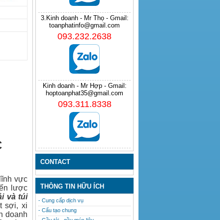
3.Kinh doanh - Mr Thọ - Gmail:
toanphatinfo@gmail.com
093.232.2638
Kinh doanh - Mr Hợp - Gmail:
hoptoanphat35@gmail.com
093.311.8338
C
CONTACT
lĩnh vực
THÔNG TIN HỮU ÍCH
iến lược
ải
và
túi
- Cung cấp dịch vụ
 sợi, xi
- Cấu tạo chung
nh doanh