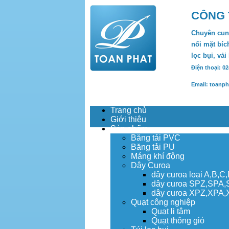
CÔNG 
Chuyên cung
nối mặt bích
lọc bụi, vải
Điện thoại: 0
Email: toanp
Trang chủ
Giới thiệu
Sản phẩm
Băng tải PVC
Băng tải PU
Máng khí động
Dây Curoa
dây curoa loại A,B,C
dây curoa SPZ,SPA
dây curoa XPZ,XPA
Quạt công nghiệp
Quạt li tâm
Quạt thông gió