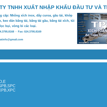
TY TNHH XUẤT NHẬP KHẨU ĐẦU TƯ VÀ 
 cấp: Nhông xích inox, dây curoa, gầu tải, khớp
, keo dán băng tải, băng tải gầu, băng tải xích, túi
 lọc bụi, vòng bi các loại.
24.3795.8168 - Fax: 024.3795.8169
hatinfo@gmail.com
,D,E
,SPB,SPC
,XPB,XPC