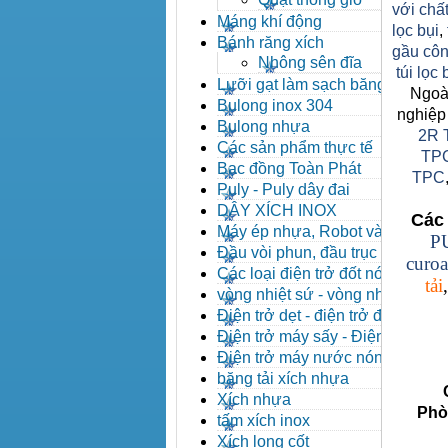
với chất
Máng khí động
lọc bụi
,
Bánh răng xích
gầu côn
Nhông sên đĩa
túi lọc
Lưỡi gạt làm sạch băng tải
Ngoài
Bulong inox 304
nghiệp
Bulong nhựa
2R 
Các sản phẩm thực tế
TP
Bạc đồng Toàn Phát
TPC
Puly - Puly dây đai
DÂY XÍCH INOX
Các 
Máy ép nhựa, Robot và các
P
thiết bị máy phụ trợ
Đầu vòi phun, đầu trục vít,
curoa
kẹp khuôn, cảm biến
Các loại điện trở đốt nóng
tải
vòng nhiệt sứ - vòng nhiệt
inox
Điện trở dẹt - điện trở đúc
nhôm, Halogen
Điện trở máy sấy - Điện trở
que - Điện trở U
Điện trở máy nước nóng -
Máy dầu nóng
băng tải xích nhựa
Côn
Xích nhựa
Phòng 
tấm xích inox
Xích long cốt