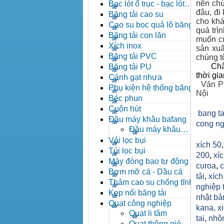
đạn côn
nên chún
Bạc lót ổ trục - bạc lót
đâu, đi
nhông
Băng tải cao su
cho khá
Cao su bọc quả lô băng tải
quá trì
Băng tải con lăn
muốn củ
Xích inox
sản xuấ
Băng tải PVC
chúng tô
Châ
Băng tải PU
thời gi
Cánh gạt nhựa
Văn P
Phụ kiện hệ thống băng tải
Nội
Béc phun
Cuộn hút
bang ta
Đầu máy khâu bafang
cong ng
Đầu máy khâu
Bafang
Vải lọc bụi
xích 50
Túi lọc bụi
200
,
xíc
Máy đóng bao tự động
curoa
,
c
Bơm mỡ cá - Dầu cá
tải
,
xíc
Thảm cao su chống tĩnh
nghiệp 
điện
Kẹp nối băng tải
nhật bả
Quạt công nghiệp
kana,
x
Quạt li tâm
tai
,
nhô
Quạt thông gió