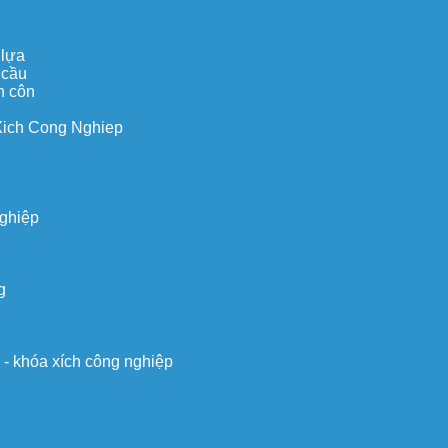
 lựa
 cầu
n côn
Xich Cong Nghiep
nghiệp
g
o - khóa xích công nghiệp