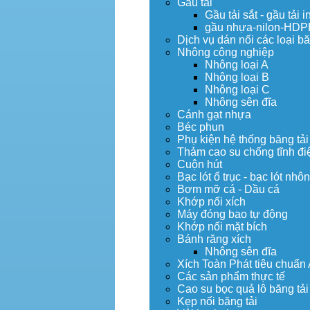
Gầu tải
Gầu tải sắt - gầu tải i
gầu nhựa-nilon-HDP
Dịch vụ dán nối các loại bă
Nhông công nghiệp
Nhông loại A
Nhông loại B
Nhông loại C
Nhông sên đĩa
Cánh gạt nhựa
Béc phun
Phụ kiện hệ thống băng tải
Thảm cao su chống tĩnh đi
Cuộn hút
Bạc lót ổ trục - bạc lót nhô
Bơm mỡ cá - Dầu cá
Khớp nối xích
Máy đóng bao tự động
Khớp nối mặt bích
Bánh răng xích
Nhông sên đĩa
Xích Toàn Phát tiêu chuẩn
Các sản phẩm thực tế
Cao su bọc quả lô băng tải
Kẹp nối băng tải