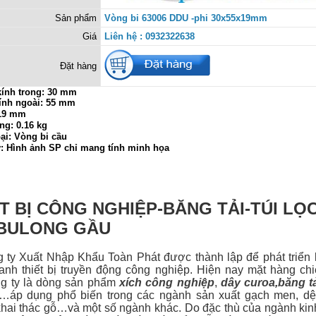
Sản phẩm
Vòng bi 63006 DDU -phi 30x55x19mm
Giá
Liên hệ : 0932322638
Đặt hàng
ính trong:
30 mm
ính ngoài: 55 mm
 19 mm
ng: 0.16 kg
ại: Vòng bi cầu
ý: Hình ảnh SP chỉ mang tính minh họa
T BỊ CÔNG NGHIỆP-BĂNG TẢI-TÚI LỌ
-BULONG GẦU
 Xuất Nhập Khẩu Toàn Phát được thành lập để phát triển 
anh thiết bị
truyền động công nghiệp. Hiện nay mặt hàng ch
g ty là dòng sản phẩm
xích công nghiệp
,
dây curoa
,
băng t
…áp dụng phổ biến trong các ngành sản xuất gạch men, dệt
hai thác gỗ…và một số ngành khác. Do đặc thù của ngành ki