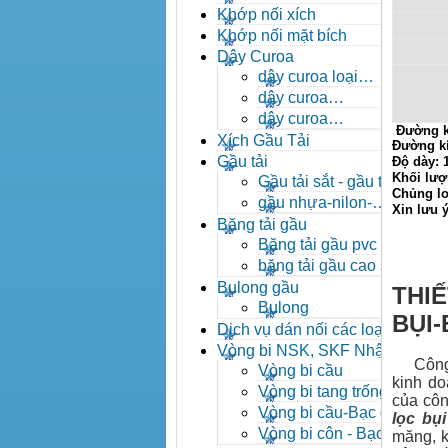
- khóa xích công nghiệp
Khớp nối xích
Khớp nối mặt bích
Dây Curoa
dây curoa loại
A,B,C,D,E
dây curoa
SPZ,SPA,SPB,SPC
dây curoa
Đường k
XPZ,XPA,XPB,XPC
Xích Gầu Tải
Đường k
Gầu tải
Độ dày:
Khối lượ
Gầu tải sắt - gầu tải
Chủng lo
inox
gầu nhựa-nilon-
Xin lưu 
HDPE
Băng tải gầu
Băng tải gầu pvc
băng tải gầu cao su
Bulong gầu
THIẾ
Bulong
BỤI
Dịch vụ dán nối các loại
băng tải
Vòng bi NSK, SKF Nhật
Công ty
Vòng bi cầu
kinh do
Vòng bi tang trống tự
của côn
lựa
Vòng bi cầu-Bạc đạn
lọc bụi
cầu
Vòng bi côn - Bạc
măng, k