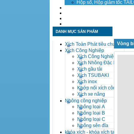
Hộp số, Hộp giảm tốc TA
Dịch vụ
Tuyển dụng
Tin tức
Liên hệ
DANH MỤC SẢN PHẨM
Vòng b
Xích Toàn Phát tiêu chuẩn
ANSI
Xích Công Nghiệp
Xích Công Nghiệp -
Xich Cong Nghiep
Xích Nhông Đặc Biệt
Xích gầu tải
Xích TSUBAKI
Xích inox
Khớp nối xích công
nghiệp
Xích xe nâng
Nhông công nghiệp
Nhông loại A
Nhông loại B
Nhông loại C
Nhông sên đĩa
khóa xích - khóa xích tai eo