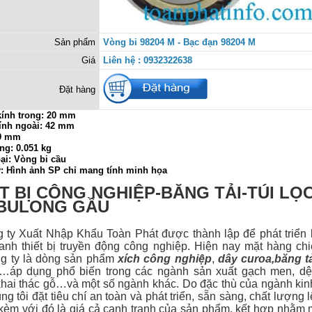
Sản phẩm
Vòng bi 98204 M - Bạc đạn 98204 M
Giá
Liên hệ : 0932322638
Đặt hàng
ính trong:
20 mm
ính ngoài: 42 mm
 9 mm
ng: 0.051 kg
ại: Vòng bi cầu
ý: Hình ảnh SP chỉ mang tính minh họa
T BỊ CÔNG NGHIỆP-BĂNG TẢI-TÚI LỌ
-BULONG GẦU
 Xuất Nhập Khẩu Toàn Phát được thành lập để phát triển 
anh thiết bị
truyền động công nghiệp. Hiện nay mặt hàng ch
g ty là dòng sản phẩm
xích công nghiệp
,
dây curoa
,
băng t
…áp dụng phổ biến trong các ngành sản xuất gạch men, dệt
hai thác gỗ…và một số ngành khác. Do đặc thù của ngành ki
g tôi đặt tiêu chí an toàn và phát triển, sẵn sàng, chất lượng 
 kèm với đó là giá cả cạnh tranh của sản phẩm, kết hợp nhằm 