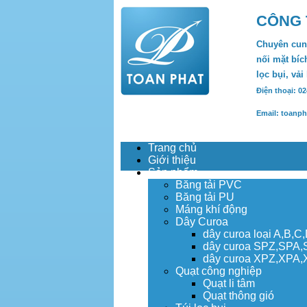
CÔNG 
Chuyên cung
nối mặt bích
lọc bụi, vải
Điện thoại: 0
Email: toanp
Trang chủ
Giới thiệu
Sản phẩm
Băng tải PVC
Băng tải PU
Máng khí động
Dây Curoa
dây curoa loại A,B,C
dây curoa SPZ,SPA
dây curoa XPZ,XPA
Quạt công nghiệp
Quạt li tâm
Quạt thông gió