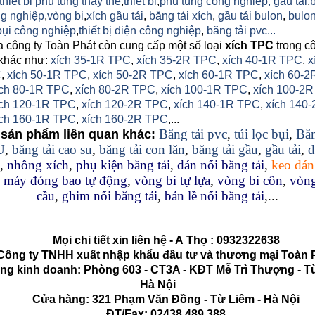
thiết bị phụ tùng thay thế
,
thiết bị
,
phụ tùng công nghiệp,
gầu tải
,
g nghiệp
,
vòng bi
,
xích gầu tải
,
băng tải xích
,
gầu tải bulon
,
bulon
 bụi công nghiệp
,
thiết bị điện công nghiệp
,
băng tải pvc...
a công ty Toàn Phát còn cung cấp một số loại
xích TPC
trong c
khác như:
xích 35-1R TPC
,
xích 35-2R TPC
,
xích 40-1R TPC
,
x
C
,
xích 50-1R TPC
,
xích 50-2R TPC
,
xích 60-1R TPC
,
xích 60-2
ích 80-1R TPC
,
xích 80-2R TPC
,
xích 100-1R TPC
,
xích 100-2R
ch 120-1R TPC
,
xích 120-2R TPC
,
xích 140-1R TPC
,
xích 140-
ích 160-1R TPC
,
xích 160-2R TPC
,...
Băng tải pvc
,
túi lọc bụi
,
Băn
sản phẩm liên quan khác:
U
,
băng tải cao su
,
băng tải con lăn
,
băng tải gầu
,
gầu tải
,
d
,
nhông xích
,
phụ kiện băng tải
,
dán nối băng tải
,
keo dán
,
máy đóng bao tự động
,
vòng bi tự lựa
,
vòng bi côn
,
vòng
cầu
,
ghim nối băng tải
,
bản lề nối băng tải
,...
Mọi chi tiết xin liên hệ - A
Thọ
:
0932322638
g ty TNHH xuất nhập khẩu đầu tư và thương mại Toàn 
kinh doanh: Phòng 603 - CT3A - KĐT Mễ Trì Thượng - Từ
Hà Nội
Cửa hàng: 321 Phạm Văn Đồng - Từ Liêm - Hà Nội
ĐT/Fax: 02438.489.388