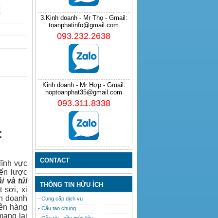
3.Kinh doanh - Mr Thọ - Gmail:
toanphatinfo@gmail.com
093.232.2638
Kinh doanh - Mr Hợp - Gmail:
hoptoanphat35@gmail.com
093.311.8338
C
CONTACT
lĩnh vực
iến lược
ải
và
túi
THÔNG TIN HỮU ÍCH
 sợi, xi
nh doanh
- Cung cấp dịch vụ
lên hàng
- Cấu tạo chung
mang lại