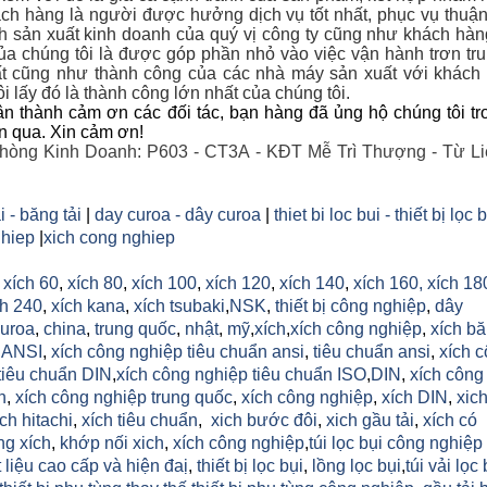
ch hàng là người được hưởng dịch vụ tốt nhất, phục vụ thuận
nh sản xuất kinh doanh của quý vị công ty cũng như khách hà
a chúng tôi là được góp phần nhỏ vào việc vận hành trơn tr
t cũng như thành công của các nhà máy sản xuất với khác
i lấy đó là thành công lớn nhất của chúng tôi.
n thành cảm ơn các đối tác, bạn hàng đã ủng hộ chúng tôi tr
an qua. Xin cảm ơn!
hòng Kinh Doanh: P603 - CT3A - KĐT Mễ Trì Thượng - Từ Li
i - băng tải
|
day curoa - dây curoa
|
thiet bi loc bui - thiết bị lọc 
hiep
|
xich cong nghiep
,
xích 60
,
xích 80
,
xích 100
,
xích 120
,
xích 140
,
xích 160,
xích 18
h 240
,
xích kana
,
xích tsubaki
,
NSK
,
thiết bị công nghiệp
,
dây
uroa
,
china
,
trung quốc
,
nhật
,
mỹ
,
xích
,
xích công nghiệp
,
xích b
h ANSI
,
xích công nghiệp tiêu chuẩn ansi
,
tiêu chuẩn ansi
,
xích 
tiêu chuẩn DIN
,
xích công nghiệp tiêu chuẩn ISO
,
DIN
,
xích công
n
,
xích công nghiệp trung quốc
,
xích công nghiệp
,
xích DIN
,
xic
ich hitachi
,
xích tiêu chuẩn
,
xich bước đôi
,
xich gầu tải
,
xích có
ng xích
,
khớp nối xich
,
xích công nghiệp
,
túi lọc bụi công nghiệp
 liệu cao cấp và hiện đaị
,
thiết bị lọc bụi
,
lồng lọc bụi
,
túi vải lọc 