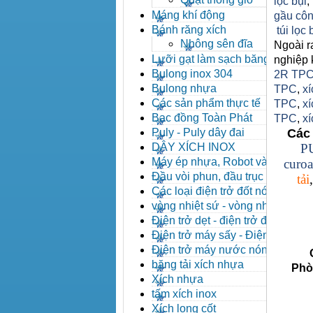
lọc bụi
,
Máng khí động
gầu côn
Bánh răng xích
túi lọc
Nhông sên đĩa
Ngoài r
Lưỡi gạt làm sạch băng tải
nghiệp 
Bulong inox 304
2R TP
Bulong nhựa
TPC
,
x
Các sản phẩm thực tế
TPC
,
xí
Bạc đồng Toàn Phát
TPC
,
x
Puly - Puly dây đai
Các 
DÂY XÍCH INOX
P
Máy ép nhựa, Robot và các
curoa
thiết bị máy phụ trợ
Đầu vòi phun, đầu trục vít,
tải
kẹp khuôn, cảm biến
Các loại điện trở đốt nóng
vòng nhiệt sứ - vòng nhiệt
inox
Điện trở dẹt - điện trở đúc
nhôm, Halogen
Điện trở máy sấy - Điện trở
que - Điện trở U
Điện trở máy nước nóng -
Côn
Máy dầu nóng
băng tải xích nhựa
Phòng 
Xích nhựa
tấm xích inox
Xích long cốt