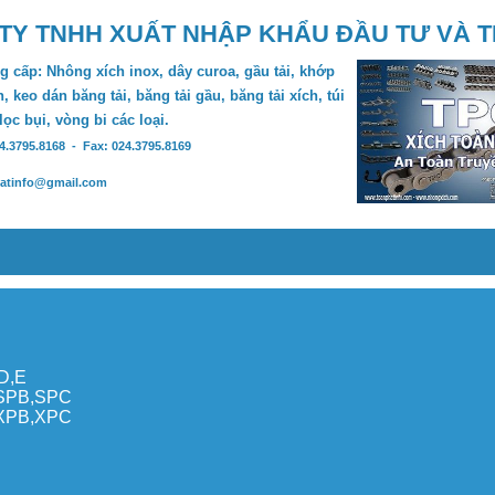
TY TNHH XUẤT NHẬP KHẨU ĐẦU TƯ VÀ 
 cấp: Nhông xích inox, dây curoa, gầu tải, khớp
, keo dán băng tải, băng tải gầu, băng tải xích, túi
 lọc bụi, vòng bi các loại.
24.3795.8168 - Fax: 024.3795.8169
hatinfo@gmail.com
,D,E
,SPB,SPC
,XPB,XPC