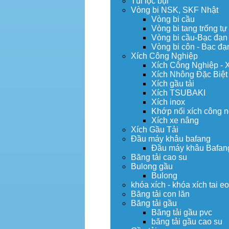
Túi lọc bụi
Vòng bi NSK, SKF Nhật
Vòng bi cầu
Vòng bi tang trống tự
Vòng bi cầu-Bạc đạn
Vòng bi côn - Bạc đạ
Xích Công Nghiệp
Xích Công Nghiệp - 
Xích Nhông Đặc Biệt
Xích gầu tải
Xích TSUBAKI
Xích inox
Khớp nối xích công 
Xích xe nâng
Xích Gầu Tải
Đầu máy khâu bafang
Đầu máy khâu Bafan
Băng tải cao su
Bulong gầu
Bulong
khóa xích - khóa xích tai e
Băng tải con lăn
Băng tải gầu
Băng tải gầu pvc
băng tải gầu cao su