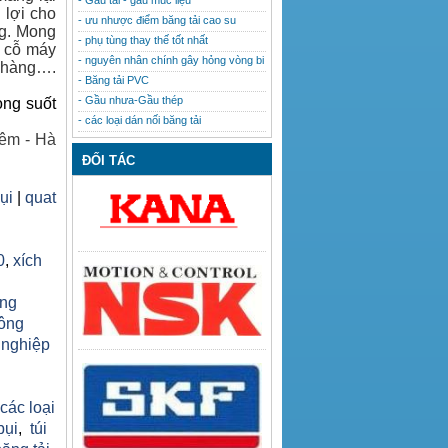
- Gầu tải - gầu múc liệu
 lợi cho
- ưu nhược điểm băng tải cao su
ng. Mong
- phụ tùng thay thế tốt nhất
u cỗ máy
- nguyên nhân chính gây hỏng vòng bi
h hàng….
- Băng tải PVC
- Gầu nhưa-Gầu thép
ong suốt
- các loại dán nối băng tải
êm - Hà
ĐỐI TÁC
bụi
|
quat
0
,
xích
ăng
công
 nghiệp
h
 các loại
bụi
,
túi