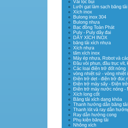
Vải lọc bụi
Lưỡi gạt làm sạch băng tải
Xích inox
Bulong inox 304
Bulong nhựa
Bạc đồng Toàn Phát
Puly - Puly dây đai
DÂY XÍCH INOX
băng tải xích nhựa
Xích nhựa
tấm xích inox
Máy ép nhựa, Robot và các 
Đầu vòi phun, đầu trục vít
Các loại điện trở đốt nóng
vòng nhiệt sứ - vòng nhiệt 
Điện trở dẹt - điện trở đú
Điện trở máy sấy - Điện trở
Điện trở máy nước nóng -
Xích long cốt
Băng tải xích dạng khóa
Thanh hướng dẫn băng tải
Thanh lót và ray dẫn hướng
Ray dẫn hướng cong
Phụ kiện băng tải
Nhông xích