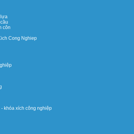
 lựa
 cầu
n côn
Xich Cong Nghiep
nghiệp
g
o - khóa xích công nghiệp