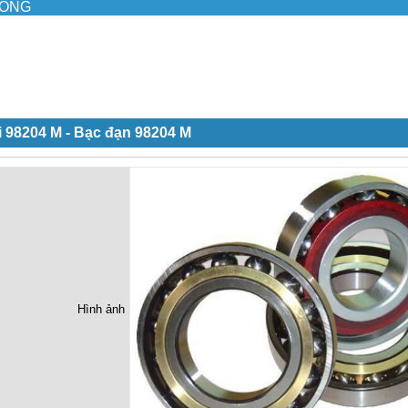
ILONG
 98204 M - Bạc đạn 98204 M
Hình ảnh