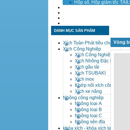
Hộp số, Hộp giảm tốc TA
Dịch vụ
Tuyển dụng
Tin tức
Liên hệ
DANH MỤC SẢN PHẨM
Vòng bi
Xích Toàn Phát tiêu chuẩn
ANSI
Xích Công Nghiệp
Xích Công Nghiệp -
Xich Cong Nghiep
Xích Nhông Đặc Biệt
Xích gầu tải
Xích TSUBAKI
Xích inox
Khớp nối xích công
nghiệp
Xích xe nâng
Nhông công nghiệp
Nhông loại A
Nhông loại B
Nhông loại C
Nhông sên đĩa
khóa xích - khóa xích tai eo