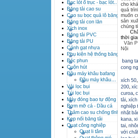
đạn côn
Bạc lót ổ trục - bạc lót
cho khá
nhông
Băng tải cao su
quá trì
Cao su bọc quả lô băng tải
muốn củ
sản xuấ
Băng tải con lăn
chúng tô
Xích inox
Châ
Băng tải PVC
thời gi
Băng tải PU
Văn P
Cánh gạt nhựa
Nội
Phụ kiện hệ thống băng tải
Béc phun
bang ta
Cuộn hút
cong ng
Đầu máy khâu bafang
Đầu máy khâu
xích 50
Bafang
Vải lọc bụi
200
,
xíc
Túi lọc bụi
curoa
,
c
Máy đóng bao tự động
tải
,
xíc
Bơm mỡ cá - Dầu cá
nghiệp 
Thảm cao su chống tĩnh
nhật bả
điện
Kẹp nối băng tải
kana,
x
Quạt công nghiệp
tai
,
nhô
Quạt li tâm
với chất
Quạt thông gió