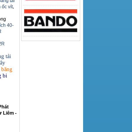
băng tải
 ốc vít
,
ông
ích 40-
R
2R
g tải
ây
 băng
 bi
Phát
 Liêm -