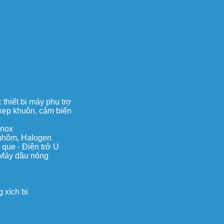
thiết bị máy phụ trợ
, kẹp khuôn, cảm biến
inox
c nhôm, Halogen
 que - Điện trở U
 Máy dầu nóng
 xích bi