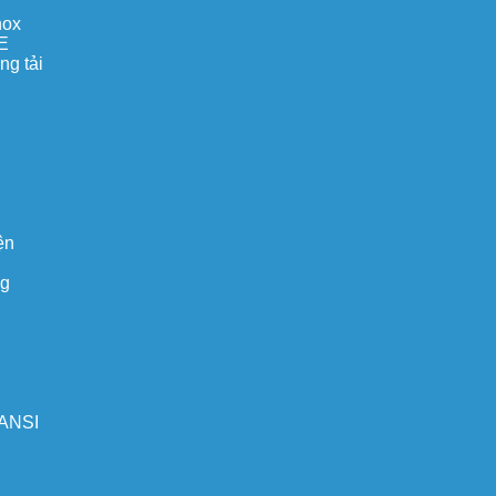
nox
E
ng tải
ện
ng
 ANSI