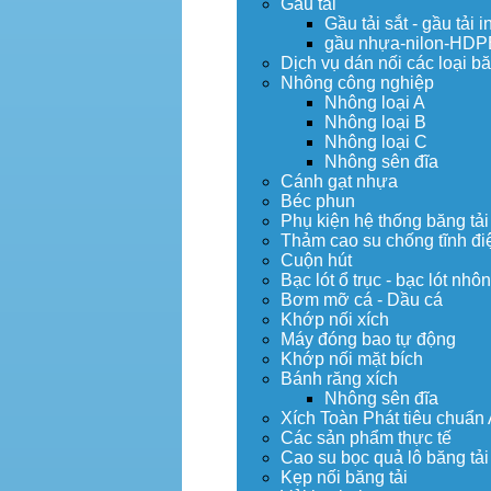
Gầu tải
Gầu tải sắt - gầu tải i
gầu nhựa-nilon-HDP
Dịch vụ dán nối các loại bă
Nhông công nghiệp
Nhông loại A
Nhông loại B
Nhông loại C
Nhông sên đĩa
Cánh gạt nhựa
Béc phun
Phụ kiện hệ thống băng tải
Thảm cao su chống tĩnh đi
Cuộn hút
Bạc lót ổ trục - bạc lót nhô
Bơm mỡ cá - Dầu cá
Khớp nối xích
Máy đóng bao tự động
Khớp nối mặt bích
Bánh răng xích
Nhông sên đĩa
Xích Toàn Phát tiêu chuẩn
Các sản phẩm thực tế
Cao su bọc quả lô băng tải
Kẹp nối băng tải