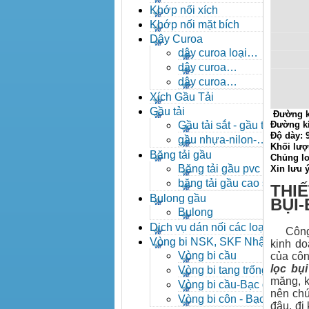
- khóa xích công nghiệp
Khớp nối xích
Khớp nối mặt bích
Dây Curoa
dây curoa loại
A,B,C,D,E
dây curoa
SPZ,SPA,SPB,SPC
dây curoa
XPZ,XPA,XPB,XPC
Xích Gầu Tải
Gầu tải
Đường k
Gầu tải sắt - gầu tải
Đường k
Độ dày:
inox
gầu nhựa-nilon-
Khối lượ
HDPE
Băng tải gầu
Chủng lo
Băng tải gầu pvc
Xin lưu 
băng tải gầu cao su
THIẾ
Bulong gầu
BỤI
Bulong
Dịch vụ dán nối các loại
Công ty
băng tải
Vòng bi NSK, SKF Nhật
kinh do
Vòng bi cầu
của côn
lọc bụi
Vòng bi tang trống tự
măng, k
lựa
Vòng bi cầu-Bạc đạn
nên chún
cầu
Vòng bi côn - Bạc
đâu, đi