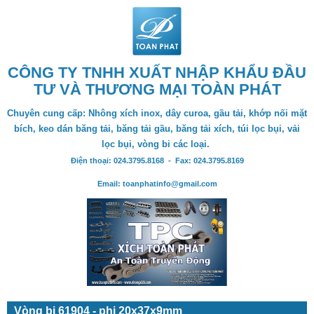
CÔNG TY TNHH XUẤT NHẬP KHẨU ĐẦU
TƯ VÀ THƯƠNG MẠI TOÀN PHÁT
Chuyên cung cấp: Nhông xích inox, dây curoa, gầu tải, khớp nối mặt
bích, keo dán băng tải, băng tải gầu, băng tải xích, túi lọc bụi, vải
lọc bụi, vòng bi các loại.
Điện thoại: 024.3795.8168 - Fax: 024.3795.8169
Email: toanphatinfo@gmail.com
Vòng bi 61904 - phi 20x37x9mm