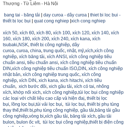
Thượng - Từ Liêm - Hà Nội
bang tai - băng tải
|
day curoa - dây curoa
|
thiet bi loc bui -
thiết bị lọc bụi
|
quat cong nghiep
|
xich cong nghiep
xích 50
,
xích 60
,
xích 80
,
xích 100
,
xích 120
,
xích 140
,
xích
160,
xích 180
,
xích 200
,
xích 240
,
xích kana
,
xích
tsubaki
,
NSK
,
thiết bị công nghiệp
,
dây
curoa
,
curoa
,
china
,
trung quốc
,
nhật
,
mỹ
,
xích
,
xích công
nghiệp
,
xích băng tải
,
xích ANSI
,
xích công nghiệp tiêu
chuẩn ansi
,
tiêu chuẩn ansi
,
xích công nghiệp tiêu chuẩn
DIN
,
xích công nghiệp tiêu chuẩn ISO
,
DIN
,
xích công nghiệp
nhật bản
,
xích công nghiệp trung quốc
,
xích công
nghiệp
,
xích DIN
,
xich kana,
xich hitachi
,
xích tiêu
chuẩn
,
xich bước đôi
,
xich gầu tải
,
xích có tai
,
nhông
xích
,
khớp nối xich
,
xích công nghiệp
,
túi lọc bụi công nghiệp
các loại với chất liệu cao cấp và hiện đaị
,
thiết bị lọc
bụi
,
lồng lọc bụi
,
túi vải lọc bụi
,
túi lọc bụi
,
thiết bị phụ tùng
thay thế
,
thiết bị
,
phụ tùng công nghiệp,
gầu tải
,
băng tải gầu
công nghiệp
,
vòng bi
,
xích gầu tải
,
băng tải xích
,
gầu tải
bulon
,
bulon ốc vít
,
túi lọc bụi công nghiệp
,
thiết bị điện công