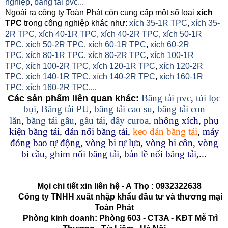
nghiệp
,
băng tải pvc...
Ngoài ra công ty Toàn Phát còn cung cấp một số loại
xích
TPC
trong công nghiệp khác như:
xích 35-1R TPC
,
xích 35-
2R TPC
,
xích 40-1R TPC
,
xích 40-2R TPC
,
xích 50-1R
TPC
,
xích 50-2R TPC
,
xích 60-1R TPC
,
xích 60-2R
TPC
,
xích 80-1R TPC
,
xích 80-2R TPC
,
xích 100-1R
TPC
,
xích 100-2R TPC
,
xích 120-1R TPC
,
xích 120-2R
TPC
,
xích 140-1R TPC
,
xích 140-2R TPC
,
xích 160-1R
TPC
,
xích 160-2R TPC
,...
Băng tải pvc
,
túi lọc
Các sản phẩm liên quan khác:
bụi
,
Băng tải PU
,
băng tải cao su
,
băng tải con
lăn
,
băng tải gầu
,
gầu tải
,
dây curoa
,
nhông xích
,
phụ
kiện băng tải
,
dán nối băng tải
,
keo dán băng tải
,
máy
đóng bao tự động
,
vòng bi tự lựa
,
vòng bi côn
,
vòng
bi cầu
,
ghim nối băng tải
,
bản lề nối băng tải
,...
Mọi chi tiết xin liên hệ - A
Thọ
:
0932322638
Công ty TNHH xuất nhập khẩu đầu tư và thương mại
Toàn Phát
Phòng kinh doanh: Phòng 603 - CT3A - KĐT Mễ Trì