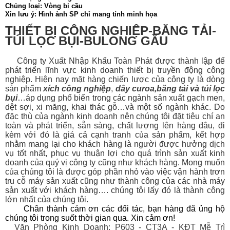
Chủng loại: Vòng bi cầu
Xin lưu ý: Hình ảnh SP chỉ mang tính minh họa
THIẾT BỊ CÔNG NGHIỆP-BĂNG TẢI-
TÚI LỌC BỤI-BULONG GẦU
Công ty Xuất Nhập Khẩu Toàn Phát được thành lập để
phát triển lĩnh vực kinh doanh thiết bị
truyền động công
nghiệp. Hiện nay mặt hàng chiến lược của công ty là dòng
sản phẩm
xích công nghiệp
,
dây curoa
,
băng tải
và
túi lọc
bụi
…áp dụng phổ biến trong các ngành sản xuất gạch men,
dệt sợi, xi măng, khai thác gỗ…và một số ngành khác. Do
đặc thù của ngành kinh doanh nên chúng tôi đặt tiêu chí an
toàn và phát triển, sẵn sàng, chất lượng lên hàng đâu, đi
kèm với đó là giá cả cạnh tranh của sản phẩm, kết hợp
nhằm mang lại cho khách hàng là người được hưởng dịch
vụ tốt nhất, phục vụ thuận lợi cho quá trình sản xuất kinh
doanh của quý vị công ty cũng như khách hàng. Mong muốn
của chúng tôi là được góp phần nhỏ vào việc vận hành trơn
tru cỗ máy sản xuất cũng như thành công của các nhà máy
sản xuất với khách hàng…. chúng tôi lấy đó là thành công
lớn nhất của chúng tôi.
Chân thành cảm ơn các đối tác, bạn hàng đã ủng hộ
chúng tôi trong suốt thời gian qua. Xin cảm ơn!
Văn Phòng Kinh Doanh: P603 - CT3A - KĐT Mễ Trì