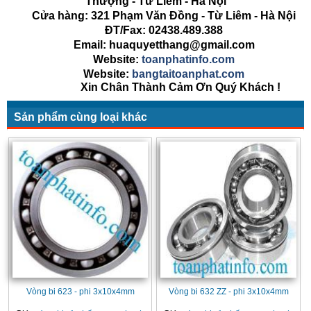
Thượng - Từ Liêm - Hà Nội
Cửa hàng: 321 Phạm Văn Đồng - Từ Liêm - Hà Nội
ĐT/Fax: 02438.489.388
Email: huaquyetthang@gmail.com
Website:
toanphatinfo.com
Website:
bangtaitoanphat.com
Xin Chân Thành Cảm Ơn Quý Khách !
Sản phẩm cùng loại khác
Vòng bi 623 - phi 3x10x4mm
Vòng bi 632 ZZ - phi 3x10x4mm