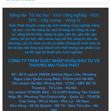
Băng tải
-
Túi lọc bụi
-
Xích công nghiệp
-
Xích
TPC
-
Dây curoa
-
Vòng bi
Toàn Phát chuyên cung cấp
xích nhông công nghiệp
,
băng
tải pvc
,
con lăn băng tải
,
quả lô băng tải
,
băng tải cao
su
,
băng tải lõi thép
,
băng tải gầu
,
gầu tải
,
gầu sắt
,
gầu
nhựa
,
túi lọc bụi
, dây curoa,
kẹp nối S4
,
vòng bi
cho các
nhà máy, các tổ chức và các cá nhân.
Chúng tôi
luôn luôn
tự
tin
sẽ
làm
hài lòng
quý khách
với
chất lượng
sản
phẩm
cao
và
đội ngũ
kỹ thuật
giàu kinh nghiệm.
CÔNG TY TNHH XUẤT NHẬP KHẨU ĐẦU TƯ VÀ
THƯƠNG MẠI TOÀN PHÁT
ĐC: Số 5 ngách 298/26 đường Ngọc Lâm, Phường
Ngọc Lâm, Quận Long Biên, Thành phố Hà Nội.
Chi nhánh Hà Nội: Phòng 603 - CT3A - KĐT Mễ Trì
Thượng - Từ Liêm - Hà Nội
Chi nhánh TP.HCM: 65/2 - Tổ 5 KP3 Đường Tân Chánh
Hiệp 26 - Phường Tân Chánh Hiệp - Quận 12 - TP.HCM
Cửa hàng
:
80 Lê Hoàn - Phủ Lý - Hà Nam
Kho hàng
:
68 Vũ Quỳnh - Mễ Trì - Nam Từ Liêm - Hà
Nội