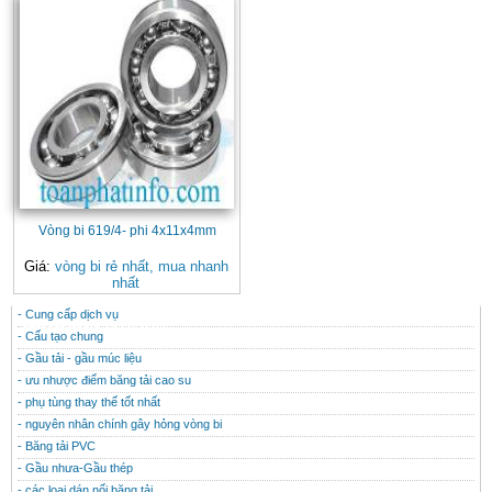
Vòng bi 619/4- phi 4x11x4mm
Giá:
vòng bi rẻ nhất, mua nhanh
nhất
- Cung cấp dịch vụ
CONTACT
THÔNG TIN HỮU ÍCH
- Cấu tạo chung
- Gầu tải - gầu múc liệu
- ưu nhược điểm băng tải cao su
- phụ tùng thay thế tốt nhất
- nguyên nhân chính gây hỏng vòng bi
- Băng tải PVC
- Gầu nhưa-Gầu thép
- các loại dán nối băng tải