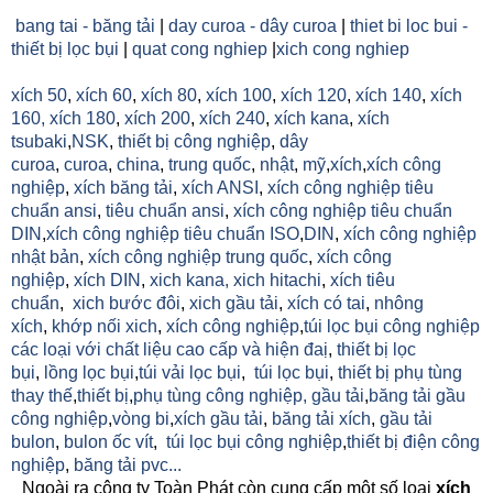
bang tai - băng tải
|
day curoa - dây curoa
|
thiet bi loc bui -
thiết bị lọc bụi
|
quat cong nghiep
|
xich cong nghiep
xích 50
,
xích 60
,
xích 80
,
xích 100
,
xích 120
,
xích 140
,
xích
160,
xích 180
,
xích 200
,
xích 240
,
xích kana
,
xích
tsubaki
,
NSK
,
thiết bị công nghiệp
,
dây
curoa
,
curoa
,
china
,
trung quốc
,
nhật
,
mỹ
,
xích
,
xích công
nghiệp
,
xích băng tải
,
xích ANSI
,
xích công nghiệp tiêu
chuẩn ansi
,
tiêu chuẩn ansi
,
xích công nghiệp tiêu chuẩn
DIN
,
xích công nghiệp tiêu chuẩn ISO
,
DIN
,
xích công nghiệp
nhật bản
,
xích công nghiệp trung quốc
,
xích công
nghiệp
,
xích DIN
,
xich kana,
xich hitachi
,
xích tiêu
chuẩn
,
xich bước đôi
,
xich gầu tải
,
xích có tai
,
nhông
xích
,
khớp nối xich
,
xích công nghiệp
,
túi lọc bụi công nghiệp
các loại với chất liệu cao cấp và hiện đaị
,
thiết bị lọc
bụi
,
lồng lọc bụi
,
túi vải lọc bụi
,
túi lọc bụi
,
thiết bị phụ tùng
thay thế
,
thiết bị
,
phụ tùng công nghiệp,
gầu tải
,
băng tải gầu
công nghiệp
,
vòng bi
,
xích gầu tải
,
băng tải xích
,
gầu tải
bulon
,
bulon ốc vít
,
túi lọc bụi công nghiệp
,
thiết bị điện công
nghiệp
,
băng tải pvc...
Ngoài ra công ty Toàn Phát còn cung cấp một số loại
xích