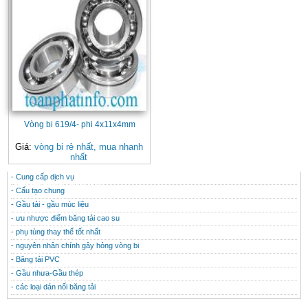
Vòng bi 619/4- phi 4x11x4mm
Giá:
vòng bi rẻ nhất, mua nhanh
nhất
- Cung cấp dịch vụ
CONTACT
THÔNG TIN HỮU ÍCH
- Cấu tạo chung
- Gầu tải - gầu múc liệu
- ưu nhược điểm băng tải cao su
- phụ tùng thay thế tốt nhất
- nguyên nhân chính gây hỏng vòng bi
- Băng tải PVC
- Gầu nhưa-Gầu thép
- các loại dán nối băng tải