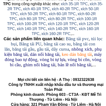
TPC
trong công nghiệp khác như:
xích 35-1R TPC
,
xích 35-
2R TPC
,
xích 40-1R TPC
,
xích 40-2R TPC
,
xích 50-1R
TPC
,
xích 50-2R TPC
,
xích 60-1R TPC
,
xích 60-2R
TPC
,
xích 80-1R TPC
,
xích 80-2R TPC
,
xích 100-1R
TPC
,
xích 100-2R TPC
,
xích 120-1R TPC
,
xích 120-2R
TPC
,
xích 140-1R TPC
,
xích 140-2R TPC
,
xích 160-1R
TPC
,
xích 160-2R TPC
,...
Băng tải pvc
,
túi lọc
Các sản phẩm liên quan khác:
bụi
,
Băng tải PU
,
băng tải cao su
,
băng tải con
lăn
,
băng tải gầu
,
gầu tải
,
dây curoa
,
nhông xích
,
phụ
kiện băng tải
,
dán nối băng tải
,
keo dán băng tải
,
máy
đóng bao tự động
,
vòng bi tự lựa
,
vòng bi côn
,
vòng
bi cầu
,
ghim nối băng tải
,
bản lề nối băng tải
,...
Mọi chi tiết xin liên hệ - A
Thọ
:
0932322638
Công ty TNHH xuất nhập khẩu đầu tư và thương mại
Toàn Phát
Phòng kinh doanh: Phòng 603 - CT3A - KĐT Mễ Trì
Thượng - Từ Liêm - Hà Nội
Cửa hàng: 321 Phạm Văn Đồng - Từ Liêm - Hà Nội