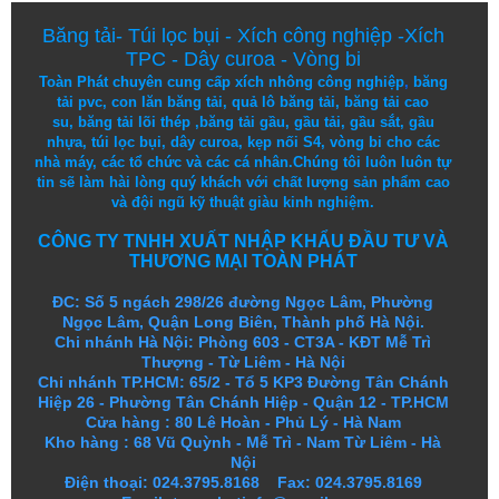
Băng tải
-
Túi lọc bụi
-
Xích công nghiệp
-
Xích
TPC
-
Dây curoa
-
Vòng bi
Toàn Phát chuyên cung cấp
xích nhông công nghiệp
,
băng
tải pvc
,
con lăn băng tải
,
quả lô băng tải
,
băng tải cao
su
,
băng tải lõi thép
,
băng tải gầu
,
gầu tải
,
gầu sắt
,
gầu
nhựa
,
túi lọc bụi
, dây curoa,
kẹp nối S4
,
vòng bi
cho các
nhà máy, các tổ chức và các cá nhân.
Chúng tôi
luôn luôn
tự
tin
sẽ
làm
hài lòng
quý khách
với
chất lượng
sản
phẩm
cao
và
đội ngũ
kỹ thuật
giàu kinh nghiệm.
CÔNG TY TNHH XUẤT NHẬP KHẨU ĐẦU TƯ VÀ
THƯƠNG MẠI TOÀN PHÁT
ĐC: Số 5 ngách 298/26 đường Ngọc Lâm, Phường
Ngọc Lâm, Quận Long Biên, Thành phố Hà Nội.
Chi nhánh Hà Nội: Phòng 603 - CT3A - KĐT Mễ Trì
Thượng - Từ Liêm - Hà Nội
Chi nhánh TP.HCM: 65/2 - Tổ 5 KP3 Đường Tân Chánh
Hiệp 26 - Phường Tân Chánh Hiệp - Quận 12 - TP.HCM
Cửa hàng
:
80 Lê Hoàn - Phủ Lý - Hà Nam
Kho hàng
:
68 Vũ Quỳnh - Mễ Trì - Nam Từ Liêm - Hà
Nội
Điện thoại: 024.3795.8168 Fax: 024.3795.8169