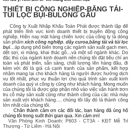
THIẾT BỊ CÔNG NGHIỆP-BĂNG TẢI-
TÚI LỌC BỤI-BULONG GẦU
Công ty Xuất Nhập Khẩu Toàn Phát được thành lập để
phát triển lĩnh vực kinh doanh thiết bị
truyền động công
nghiệp. Hiện nay mặt hàng chiến lược của công ty là dòng
sản phẩm
xích công nghiệp
,
dây curoa
,
băng tải
và
túi lọc
bụi
…áp dụng phổ biến trong các ngành sản xuất gạch men,
dệt sợi, xi măng, khai thác gỗ…và một số ngành khác. Do
đặc thù của ngành kinh doanh nên chúng tôi đặt tiêu chí an
toàn và phát triển, sẵn sàng, chất lượng lên hàng đâu, đi
kèm với đó là giá cả cạnh tranh của sản phẩm, kết hợp
nhằm mang lại cho khách hàng là người được hưởng dịch
vụ tốt nhất, phục vụ thuận lợi cho quá trình sản xuất kinh
doanh của quý vị công ty cũng như khách hàng. Mong muốn
của chúng tôi là được góp phần nhỏ vào việc vận hành trơn
tru cỗ máy sản xuất cũng như thành công của các nhà máy
sản xuất với khách hàng…. chúng tôi lấy đó là thành công
lớn nhất của chúng tôi.
Chân thành cảm ơn các đối tác, bạn hàng đã ủng hộ
chúng tôi trong suốt thời gian qua. Xin cảm ơn!
Văn Phòng Kinh Doanh: P603 - CT3A - KĐT Mễ Trì
Thượng - Từ Liêm - Hà Nội