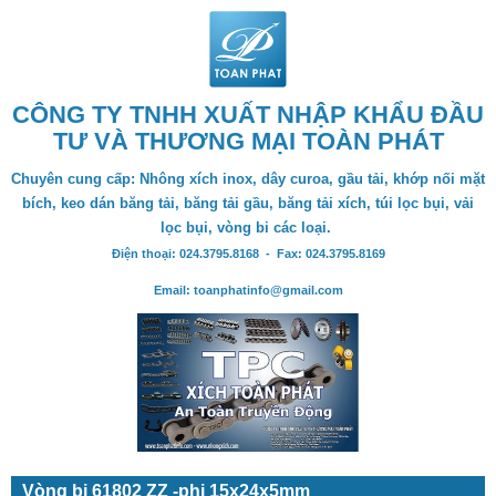
CÔNG TY TNHH XUẤT NHẬP KHẨU ĐẦU
TƯ VÀ THƯƠNG MẠI TOÀN PHÁT
Chuyên cung cấp: Nhông xích inox, dây curoa, gầu tải, khớp nối mặt
bích, keo dán băng tải, băng tải gầu, băng tải xích, túi lọc bụi, vải
lọc bụi, vòng bi các loại.
Điện thoại: 024.3795.8168 - Fax: 024.3795.8169
Email: toanphatinfo@gmail.com
Vòng bi 61802 ZZ -phi 15x24x5mm