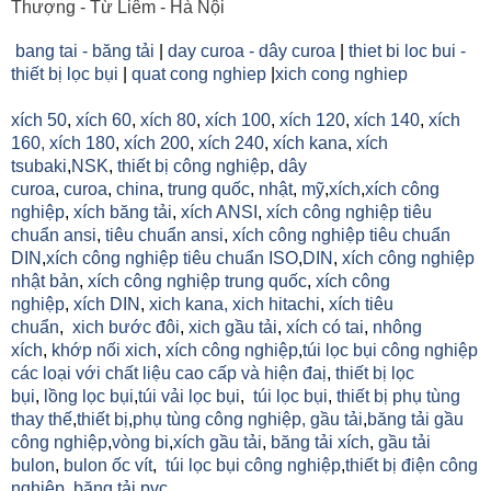
Thượng - Từ Liêm - Hà Nội
bang tai - băng tải
|
day curoa - dây curoa
|
thiet bi loc bui -
thiết bị lọc bụi
|
quat cong nghiep
|
xich cong nghiep
xích 50
,
xích 60
,
xích 80
,
xích 100
,
xích 120
,
xích 140
,
xích
160,
xích 180
,
xích 200
,
xích 240
,
xích kana
,
xích
tsubaki
,
NSK
,
thiết bị công nghiệp
,
dây
curoa
,
curoa
,
china
,
trung quốc
,
nhật
,
mỹ
,
xích
,
xích công
nghiệp
,
xích băng tải
,
xích ANSI
,
xích công nghiệp tiêu
chuẩn ansi
,
tiêu chuẩn ansi
,
xích công nghiệp tiêu chuẩn
DIN
,
xích công nghiệp tiêu chuẩn ISO
,
DIN
,
xích công nghiệp
nhật bản
,
xích công nghiệp trung quốc
,
xích công
nghiệp
,
xích DIN
,
xich kana,
xich hitachi
,
xích tiêu
chuẩn
,
xich bước đôi
,
xich gầu tải
,
xích có tai
,
nhông
xích
,
khớp nối xich
,
xích công nghiệp
,
túi lọc bụi công nghiệp
các loại với chất liệu cao cấp và hiện đaị
,
thiết bị lọc
bụi
,
lồng lọc bụi
,
túi vải lọc bụi
,
túi lọc bụi
,
thiết bị phụ tùng
thay thế
,
thiết bị
,
phụ tùng công nghiệp,
gầu tải
,
băng tải gầu
công nghiệp
,
vòng bi
,
xích gầu tải
,
băng tải xích
,
gầu tải
bulon
,
bulon ốc vít
,
túi lọc bụi công nghiệp
,
thiết bị điện công
nghiệp
,
băng tải pvc...