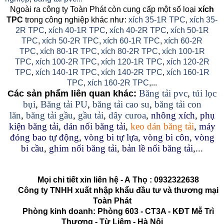
Ngoài ra công ty Toàn Phát còn cung cấp một số loại
xích
TPC
trong công nghiệp khác như:
xích 35-1R TPC
,
xích 35-
2R TPC
,
xích 40-1R TPC
,
xích 40-2R TPC
,
xích 50-1R
TPC
,
xích 50-2R TPC
,
xích 60-1R TPC
,
xích 60-2R
TPC
,
xích 80-1R TPC
,
xích 80-2R TPC
,
xích 100-1R
TPC
,
xích 100-2R TPC
,
xích 120-1R TPC
,
xích 120-2R
TPC
,
xích 140-1R TPC
,
xích 140-2R TPC
,
xích 160-1R
TPC
,
xích 160-2R TPC
,...
Băng tải pvc
,
túi lọc
Các sản phẩm liên quan khác:
bụi
,
Băng tải PU
,
băng tải cao su
,
băng tải con
lăn
,
băng tải gầu
,
gầu tải
,
dây curoa
,
nhông xích
,
phụ
kiện băng tải
,
dán nối băng tải
,
keo dán băng tải
,
máy
đóng bao tự động
,
vòng bi tự lựa
,
vòng bi côn
,
vòng
bi cầu
,
ghim nối băng tải
,
bản lề nối băng tải
,...
Mọi chi tiết xin liên hệ - A
Thọ
:
0932322638
Công ty TNHH xuất nhập khẩu đầu tư và thương mại
Toàn Phát
Phòng kinh doanh: Phòng 603 - CT3A - KĐT Mễ Trì
Thượng - Từ Liêm - Hà Nội