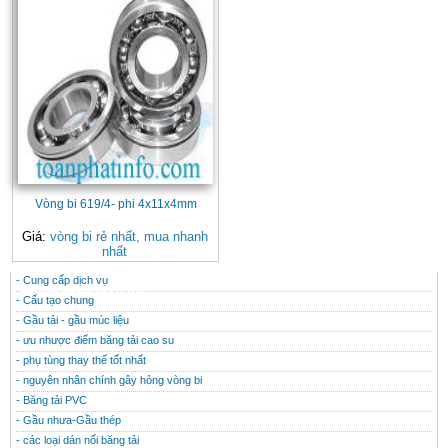
Vòng bi 619/4- phi 4x11x4mm
Giá:
vòng bi rẻ nhất, mua nhanh
nhất
- Cung cấp dịch vụ
CONTACT
THÔNG TIN HỮU ÍCH
- Cấu tạo chung
- Gầu tải - gầu múc liệu
- ưu nhược điểm băng tải cao su
- phụ tùng thay thế tốt nhất
- nguyên nhân chính gây hỏng vòng bi
- Băng tải PVC
- Gầu nhưa-Gầu thép
- các loại dán nối băng tải