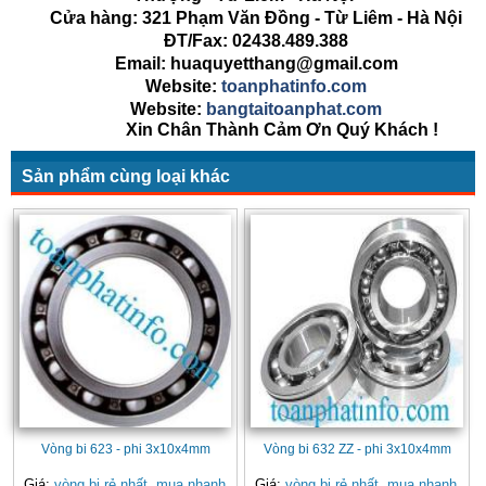
Cửa hàng: 321 Phạm Văn Đồng - Từ Liêm - Hà Nội
ĐT/Fax: 02438.489.388
Email: huaquyetthang@gmail.com
Website:
toanphatinfo.com
Website:
bangtaitoanphat.com
Xin Chân Thành Cảm Ơn Quý Khách !
Sản phẩm cùng loại khác
Vòng bi 623 - phi 3x10x4mm
Vòng bi 632 ZZ - phi 3x10x4mm
Giá:
vòng bi rẻ nhất, mua nhanh
Giá:
vòng bi rẻ nhất, mua nhanh