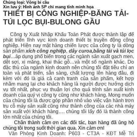
Chủng loại: Vòng bi cầu
Xin lưu ý: Hình ảnh SP chỉ mang tính minh họa
THIẾT BỊ CÔNG NGHIỆP-BĂNG TẢI-
TÚI LỌC BỤI-BULONG GẦU
Công ty Xuất Nhập Khẩu Toàn Phát được thành lập để
phát triển lĩnh vực kinh doanh thiết bị
truyền động công
nghiệp. Hiện nay mặt hàng chiến lược của công ty là dòng
sản phẩm
xích công nghiệp
,
dây curoa
,
băng tải
và
túi lọc
bụi
…áp dụng phổ biến trong các ngành sản xuất gạch men,
dệt sợi, xi măng, khai thác gỗ…và một số ngành khác. Do
đặc thù của ngành kinh doanh nên chúng tôi đặt tiêu chí an
toàn và phát triển, sẵn sàng, chất lượng lên hàng đâu, đi
kèm với đó là giá cả cạnh tranh của sản phẩm, kết hợp
nhằm mang lại cho khách hàng là người được hưởng dịch
vụ tốt nhất, phục vụ thuận lợi cho quá trình sản xuất kinh
doanh của quý vị công ty cũng như khách hàng. Mong muốn
của chúng tôi là được góp phần nhỏ vào việc vận hành trơn
tru cỗ máy sản xuất cũng như thành công của các nhà máy
sản xuất với khách hàng…. chúng tôi lấy đó là thành công
lớn nhất của chúng tôi.
Chân thành cảm ơn các đối tác, bạn hàng đã ủng hộ
chúng tôi trong suốt thời gian qua. Xin cảm ơn!
Văn Phòng Kinh Doanh: P603 - CT3A - KĐT Mễ Trì