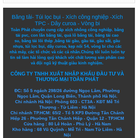
Băng tải
-
Túi lọc bụi
-
Xích công nghiệp
-
Xích
TPC
-
Dây curoa
-
Vòng bi
Toàn Phát chuyên cung cấp
xích nhông công nghiệp
,
băng
tải pvc
,
con lăn băng tải
,
quả lô băng tải
,
băng tải cao
su
,
băng tải lõi thép
,
băng tải gầu
,
gầu tải
,
gầu sắt
,
gầu
nhựa
,
túi lọc bụi
, dây curoa,
kẹp nối S4
,
vòng bi
cho các
nhà máy, các tổ chức và các cá nhân.
Chúng tôi
luôn luôn
tự
tin
sẽ
làm
hài lòng
quý khách
với
chất lượng
sản
phẩm
cao
và
đội ngũ
kỹ thuật
giàu kinh nghiệm.
CÔNG TY TNHH XUẤT NHẬP KHẨU ĐẦU TƯ VÀ
THƯƠNG MẠI TOÀN PHÁT
ĐC: Số 5 ngách 298/26 đường Ngọc Lâm, Phường
Ngọc Lâm, Quận Long Biên, Thành phố Hà Nội.
Chi nhánh Hà Nội: Phòng 603 - CT3A - KĐT Mễ Trì
Thượng - Từ Liêm - Hà Nội
Chi nhánh TP.HCM: 65/2 - Tổ 5 KP3 Đường Tân Chánh
Hiệp 26 - Phường Tân Chánh Hiệp - Quận 12 - TP.HCM
Cửa hàng
:
80 Lê Hoàn - Phủ Lý - Hà Nam
Kho hàng
:
68 Vũ Quỳnh - Mễ Trì - Nam Từ Liêm - Hà
Nội