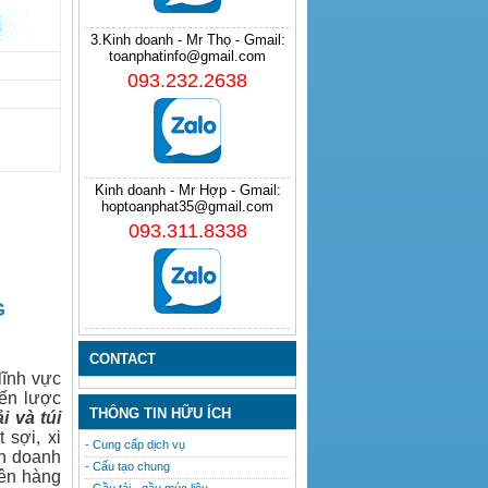
3.Kinh doanh - Mr Thọ - Gmail:
toanphatinfo@gmail.com
093.232.2638
Kinh doanh - Mr Hợp - Gmail:
hoptoanphat35@gmail.com
093.311.8338
G
CONTACT
lĩnh vực
iến lược
THÔNG TIN HỮU ÍCH
ải
và
túi
 sợi, xi
- Cung cấp dịch vụ
nh doanh
- Cấu tạo chung
lên hàng