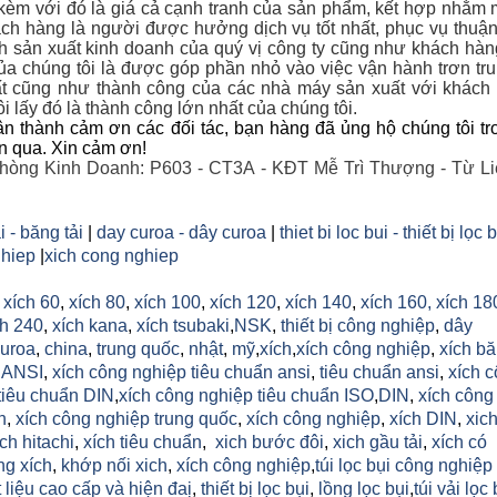
 kèm với đó là giá cả cạnh tranh của sản phẩm, kết hợp nhằm 
ch hàng là người được hưởng dịch vụ tốt nhất, phục vụ thuận
nh sản xuất kinh doanh của quý vị công ty cũng như khách hà
a chúng tôi là được góp phần nhỏ vào việc vận hành trơn tr
t cũng như thành công của các nhà máy sản xuất với khác
i lấy đó là thành công lớn nhất của chúng tôi.
n thành cảm ơn các đối tác, bạn hàng đã ủng hộ chúng tôi tr
an qua. Xin cảm ơn!
hòng Kinh Doanh: P603 - CT3A - KĐT Mễ Trì Thượng - Từ Li
i - băng tải
|
day curoa - dây curoa
|
thiet bi loc bui - thiết bị lọc 
hiep
|
xich cong nghiep
,
xích 60
,
xích 80
,
xích 100
,
xích 120
,
xích 140
,
xích 160,
xích 18
h 240
,
xích kana
,
xích tsubaki
,
NSK
,
thiết bị công nghiệp
,
dây
uroa
,
china
,
trung quốc
,
nhật
,
mỹ
,
xích
,
xích công nghiệp
,
xích b
h ANSI
,
xích công nghiệp tiêu chuẩn ansi
,
tiêu chuẩn ansi
,
xích 
tiêu chuẩn DIN
,
xích công nghiệp tiêu chuẩn ISO
,
DIN
,
xích công
n
,
xích công nghiệp trung quốc
,
xích công nghiệp
,
xích DIN
,
xic
ich hitachi
,
xích tiêu chuẩn
,
xich bước đôi
,
xich gầu tải
,
xích có
ng xích
,
khớp nối xich
,
xích công nghiệp
,
túi lọc bụi công nghiệp
 liệu cao cấp và hiện đaị
,
thiết bị lọc bụi
,
lồng lọc bụi
,
túi vải lọc 