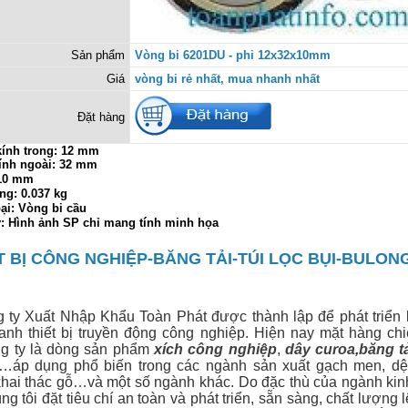
Sản phẩm
Vòng bi 6201DU - phi 12x32x10mm
Giá
vòng bi rẻ nhất, mua nhanh nhất
Đặt hàng
ính trong:
12 mm
ính ngoài: 32 mm
 10 mm
ng: 0.037 kg
ại: Vòng bi cầu
ý: Hình ảnh SP chỉ mang tính minh họa
T BỊ CÔNG NGHIỆP-BĂNG TẢI-TÚI LỌC BỤI-BULON
 Xuất Nhập Khẩu Toàn Phát được thành lập để phát triển 
anh thiết bị
truyền động công nghiệp. Hiện nay mặt hàng ch
g ty là dòng sản phẩm
xích công nghiệp
,
dây curoa
,
băng t
…áp dụng phổ biến trong các ngành sản xuất gạch men, dệt
hai thác gỗ…và một số ngành khác. Do đặc thù của ngành ki
g tôi đặt tiêu chí an toàn và phát triển, sẵn sàng, chất lượng 