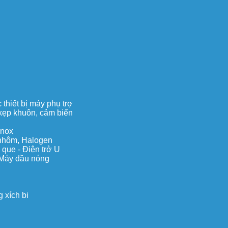
thiết bị máy phụ trợ
, kẹp khuôn, cảm biến
inox
c nhôm, Halogen
 que - Điện trở U
 Máy dầu nóng
 xích bi