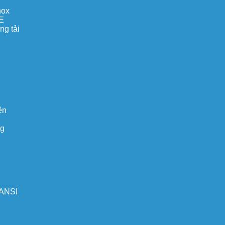
nox
E
ng tải
ện
ng
 ANSI