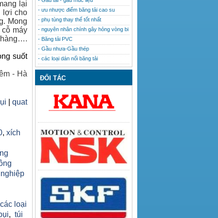
- Gầu tải - gầu múc liệu
mang lại
- ưu nhược điểm băng tải cao su
 lợi cho
- phụ tùng thay thế tốt nhất
ng. Mong
u cỗ máy
- nguyên nhân chính gây hỏng vòng bi
h hàng….
- Băng tải PVC
- Gầu nhưa-Gầu thép
ong suốt
- các loại dán nối băng tải
êm - Hà
ĐỐI TÁC
bụi
|
quat
0
,
xích
ăng
công
 nghiệp
h
 các loại
bụi
,
túi