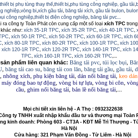
thiết bị phụ tùng thay thế
,
thiết bị
,
phụ tùng công nghiệp,
gầu tải
,
g nghiệp
,
vòng bi
,
xích gầu tải
,
băng tải xích
,
gầu tải bulon
,
bulon
 bụi công nghiệp
,
thiết bị điện công nghiệp
,
băng tải pvc...
 ra công ty Toàn Phát còn cung cấp một số loại
xích TPC
trong
 khác như:
xích 35-1R TPC
,
xích 35-2R TPC
,
xích 40-1R TPC
,
TPC
,
xích 50-1R TPC
,
xích 50-2R TPC
,
xích 60-1R TPC
,
xích 6
C
,
xích 80-1R TPC
,
xích 80-2R TPC
,
xích 100-1R TPC
,
xích 10
,
xích 120-1R TPC
,
xích 120-2R TPC
,
xích 140-1R TPC
,
xích 1
TPC
,
xích 160-1R TPC
,
xích 160-2R TPC
,...
Băng tải pvc
,
túi lọc bụi
,
Băn
sản phẩm liên quan khác:
U
,
băng tải cao su
,
băng tải con lăn
,
băng tải gầu
,
gầu tải
,
d
,
nhông xích
,
phụ kiện băng tải
,
dán nối băng tải
,
keo dán
,
máy đóng bao tự động
,
vòng bi tự lựa
,
vòng bi côn
,
vòng
cầu
,
ghim nối băng tải
,
bản lề nối băng tải
,...
Mọi chi tiết xin liên hệ - A
Thọ
:
0932322638
g ty TNHH xuất nhập khẩu đầu tư và thương mại Toàn 
kinh doanh: Phòng 603 - CT3A - KĐT Mễ Trì Thượng - Từ
Hà Nội
Cửa hàng: 321 Phạm Văn Đồng - Từ Liêm - Hà Nội