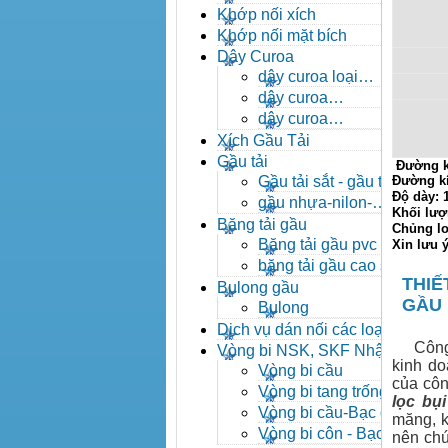
- khóa xích công nghiệp
Khớp nối xích
Khớp nối mặt bích
Dây Curoa
dây curoa loại
A,B,C,D,E
dây curoa
SPZ,SPA,SPB,SPC
dây curoa
XPZ,XPA,XPB,XPC
Xích Gầu Tải
Gầu tải
Đường k
Gầu tải sắt - gầu tải
Đường k
Độ dày:
inox
gầu nhựa-nilon-
Khối lượ
HDPE
Băng tải gầu
Chủng lo
Băng tải gầu pvc
Xin lưu 
băng tải gầu cao su
THIẾ
Bulong gầu
GẦU
Bulong
Dịch vụ dán nối các loại
băng tải
Công ty
Vòng bi NSK, SKF Nhật
kinh do
Vòng bi cầu
của côn
Vòng bi tang trống tự
lọc bụi
lựa
Vòng bi cầu-Bạc đạn
măng, k
cầu
Vòng bi côn - Bạc
nên chún