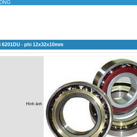
ILONG
i 6201DU - phi 12x32x10mm
Hình ảnh