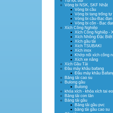
Túi lọc bụi
Vòng bi NSK, SKF Nhật
Vòng bi cầu
Vòng bi tang trống tự
Vòng bi cầu-Bạc đạn
Vòng bi côn - Bạc đạ
Xích Công Nghiệp
Xích Công Nghiệp - 
Xích Nhông Đặc Biệt
Xích gầu tải
Xích TSUBAKI
Xích inox
Khớp nối xích công 
Xích xe nâng
Xích Gầu Tải
Đầu máy khâu bafang
Đầu máy khâu Bafan
Băng tải cao su
Bulong gầu
Bulong
khóa xích - khóa xích tai e
Băng tải con lăn
Băng tải gầu
Băng tải gầu pvc
băng tải gầu cao su