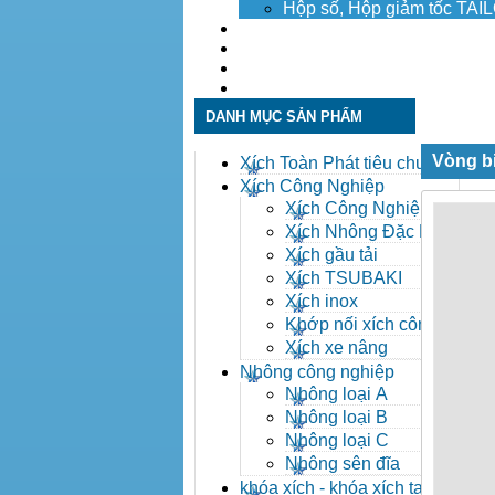
Hộp số, Hộp giảm tốc TA
Dịch vụ
Tuyển dụng
Tin tức
Liên hệ
DANH MỤC SẢN PHẨM
Vòng b
Xích Toàn Phát tiêu chuẩn
ANSI
Xích Công Nghiệp
Xích Công Nghiệp -
Xich Cong Nghiep
Xích Nhông Đặc Biệt
Xích gầu tải
Xích TSUBAKI
Xích inox
Khớp nối xích công
nghiệp
Xích xe nâng
Nhông công nghiệp
Nhông loại A
Nhông loại B
Nhông loại C
Nhông sên đĩa
khóa xích - khóa xích tai eo