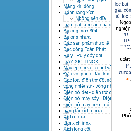
lọc bụi
,
Máng khí động
gầu côn
Bánh răng xích
túi lọc
Nhông sên đĩa
Ngoài
Lưỡi gạt làm sạch băng tải
nghiệp
Bulong inox 304
2R 
Bulong nhựa
TP
Các sản phẩm thực tế
TPC
Bạc đồng Toàn Phát
Puly - Puly dây đai
Các 
DÂY XÍCH INOX
P
Máy ép nhựa, Robot và các
curoa
thiết bị máy phụ trợ
Đầu vòi phun, đầu trục vít,
tải
kẹp khuôn, cảm biến
Các loại điện trở đốt nóng
vòng nhiệt sứ - vòng nhiệt
inox
Điện trở dẹt - điện trở đúc
nhôm, Halogen
Điện trở máy sấy - Điện trở
que - Điện trở U
Điện trở máy nước nóng -
Côn
Máy dầu nóng
băng tải xích nhựa
Phòng 
Xích nhựa
tấm xích inox
Xích long cốt