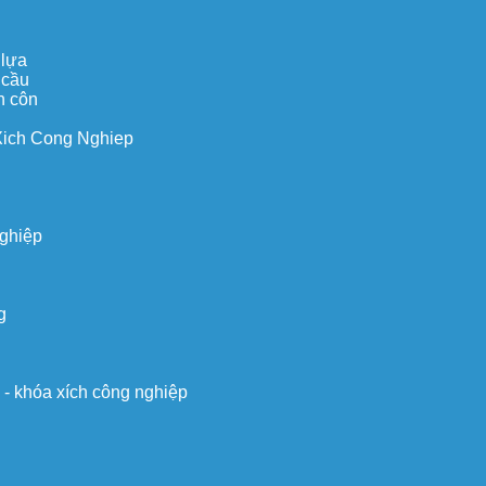
 lựa
 cầu
n côn
Xich Cong Nghiep
nghiệp
g
o - khóa xích công nghiệp