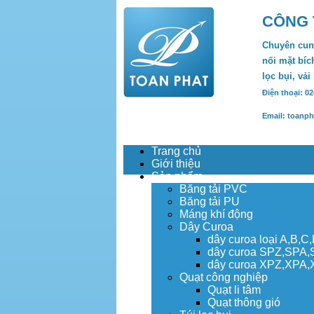
CÔNG 
Chuyên cung
nối mặt bích
lọc bụi, vải
Điện thoại: 0
Email: toanp
Trang chủ
Giới thiệu
Sản phẩm
Băng tải PVC
Băng tải PU
Máng khí động
Dây Curoa
dây curoa loại A,B,C
dây curoa SPZ,SPA
dây curoa XPZ,XPA
Quạt công nghiệp
Quạt li tâm
Quạt thông gió