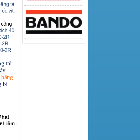
băng tải
 ốc vít
,
 công
xích 40-
0-2R
0-2R
40-2R
g tải
ây
 băng
 bi
Phát
 Liêm -