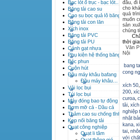
đạn côn
Bạc lót ổ trục - bạc lót
đâu, đi
nhông
cho khá
Băng tải cao su
quá trì
Cao su bọc quả lô băng tải
muốn củ
Băng tải con lăn
sản xuấ
Xích inox
chúng tô
Băng tải PVC
Châ
Băng tải PU
thời gi
Văn P
Cánh gạt nhựa
Nội
Phụ kiện hệ thống băng tải
Béc phun
bang ta
Cuộn hút
cong ng
Đầu máy khâu bafang
Đầu máy khâu
xích 50
Bafang
Vải lọc bụi
200
,
xíc
Túi lọc bụi
curoa
,
c
Máy đóng bao tự động
tải
,
xíc
Bơm mỡ cá - Dầu cá
nghiệp 
Thảm cao su chống tĩnh
nhật bả
điện
Kẹp nối băng tải
kana,
x
Quạt công nghiệp
tai
,
nhô
Quạt li tâm
với chất
Quạt thông gió