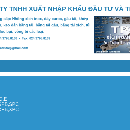
TY TNHH XUẤT NHẬP KHẨU ĐẦU TƯ VÀ 
 cấp: Nhông xích inox, dây curoa, gầu tải, khớp
, keo dán băng tải, băng tải gầu, băng tải xích, túi
 lọc bụi, vòng bi các loại.
24.3795.8168 - Fax: 024.3795.8169
hatinfo@gmail.com
,D,E
,SPB,SPC
,XPB,XPC