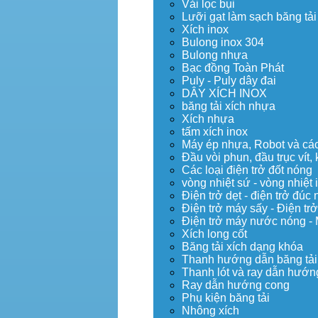
Vải lọc bụi
Lưỡi gạt làm sạch băng tải
Xích inox
Bulong inox 304
Bulong nhựa
Bạc đồng Toàn Phát
Puly - Puly dây đai
DÂY XÍCH INOX
băng tải xích nhựa
Xích nhựa
tấm xích inox
Máy ép nhựa, Robot và các 
Đầu vòi phun, đầu trục vít
Các loại điện trở đốt nóng
vòng nhiệt sứ - vòng nhiệt 
Điện trở dẹt - điện trở đú
Điện trở máy sấy - Điện trở
Điện trở máy nước nóng -
Xích long cốt
Băng tải xích dạng khóa
Thanh hướng dẫn băng tải
Thanh lót và ray dẫn hướng
Ray dẫn hướng cong
Phụ kiện băng tải
Nhông xích