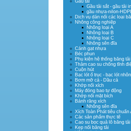
Gầu tải
Gầu tải sắt - gầu tải i
gầu nhựa-nilon-HDP
Dịch vụ dán nối các loại bă
Nhông công nghiệp
Nhông loại A
Nhông loại B
Nhông loại C
Nhông sên đĩa
Cánh gạt nhựa
Béc phun
Phụ kiện hệ thống băng tải
Thảm cao su chống tĩnh đi
Cuộn hút
Bạc lót ổ trục - bạc lót nhô
Bơm mỡ cá - Dầu cá
Khớp nối xích
Máy đóng bao tự động
Khớp nối mặt bích
Bánh răng xích
Nhông sên đĩa
Xích Toàn Phát tiêu chuẩn
Các sản phẩm thực tế
Cao su bọc quả lô băng tải
Kẹp nối băng tải