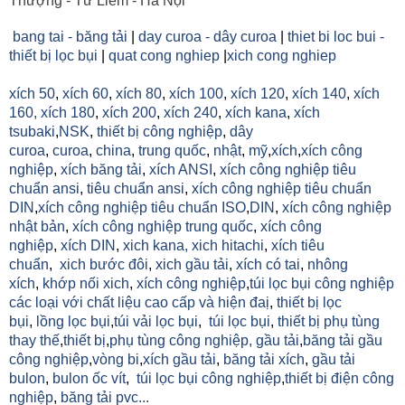
Thượng - Từ Liêm - Hà Nội
bang tai - băng tải
|
day curoa - dây curoa
|
thiet bi loc bui -
thiết bị lọc bụi
|
quat cong nghiep
|
xich cong nghiep
xích 50
,
xích 60
,
xích 80
,
xích 100
,
xích 120
,
xích 140
,
xích
160,
xích 180
,
xích 200
,
xích 240
,
xích kana
,
xích
tsubaki
,
NSK
,
thiết bị công nghiệp
,
dây
curoa
,
curoa
,
china
,
trung quốc
,
nhật
,
mỹ
,
xích
,
xích công
nghiệp
,
xích băng tải
,
xích ANSI
,
xích công nghiệp tiêu
chuẩn ansi
,
tiêu chuẩn ansi
,
xích công nghiệp tiêu chuẩn
DIN
,
xích công nghiệp tiêu chuẩn ISO
,
DIN
,
xích công nghiệp
nhật bản
,
xích công nghiệp trung quốc
,
xích công
nghiệp
,
xích DIN
,
xich kana,
xich hitachi
,
xích tiêu
chuẩn
,
xich bước đôi
,
xich gầu tải
,
xích có tai
,
nhông
xích
,
khớp nối xich
,
xích công nghiệp
,
túi lọc bụi công nghiệp
các loại với chất liệu cao cấp và hiện đaị
,
thiết bị lọc
bụi
,
lồng lọc bụi
,
túi vải lọc bụi
,
túi lọc bụi
,
thiết bị phụ tùng
thay thế
,
thiết bị
,
phụ tùng công nghiệp,
gầu tải
,
băng tải gầu
công nghiệp
,
vòng bi
,
xích gầu tải
,
băng tải xích
,
gầu tải
bulon
,
bulon ốc vít
,
túi lọc bụi công nghiệp
,
thiết bị điện công
nghiệp
,
băng tải pvc...