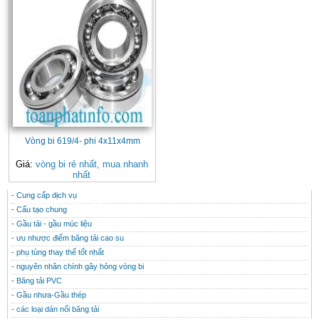
Vòng bi 619/4- phi 4x11x4mm
Giá:
vòng bi rẻ nhất, mua nhanh
nhất
- Cung cấp dịch vụ
CONTACT
THÔNG TIN HỮU ÍCH
- Cấu tạo chung
- Gầu tải - gầu múc liệu
- ưu nhược điểm băng tải cao su
- phụ tùng thay thế tốt nhất
- nguyên nhân chính gây hỏng vòng bi
- Băng tải PVC
- Gầu nhưa-Gầu thép
- các loại dán nối băng tải