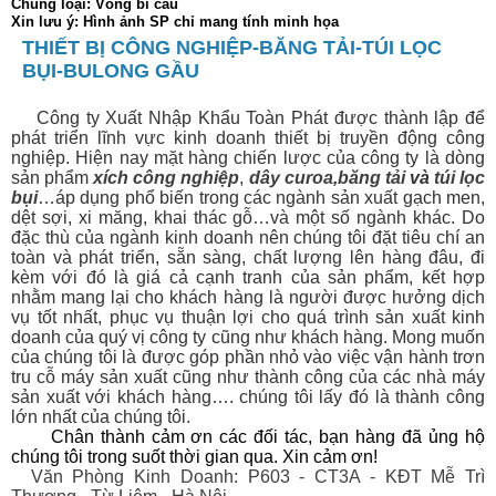
Chủng loại: Vòng bi cầu
Xin lưu ý: Hình ảnh SP chỉ mang tính minh họa
THIẾT BỊ CÔNG NGHIỆP-BĂNG TẢI-TÚI LỌC
BỤI-BULONG GẦU
Công ty Xuất Nhập Khẩu Toàn Phát được thành lập để
phát triển lĩnh vực kinh doanh thiết bị
truyền động công
nghiệp. Hiện nay mặt hàng chiến lược của công ty là dòng
sản phẩm
xích công nghiệp
,
dây curoa
,
băng tải
và
túi lọc
bụi
…áp dụng phổ biến trong các ngành sản xuất gạch men,
dệt sợi, xi măng, khai thác gỗ…và một số ngành khác. Do
đặc thù của ngành kinh doanh nên chúng tôi đặt tiêu chí an
toàn và phát triển, sẵn sàng, chất lượng lên hàng đâu, đi
kèm với đó là giá cả cạnh tranh của sản phẩm, kết hợp
nhằm mang lại cho khách hàng là người được hưởng dịch
vụ tốt nhất, phục vụ thuận lợi cho quá trình sản xuất kinh
doanh của quý vị công ty cũng như khách hàng. Mong muốn
của chúng tôi là được góp phần nhỏ vào việc vận hành trơn
tru cỗ máy sản xuất cũng như thành công của các nhà máy
sản xuất với khách hàng…. chúng tôi lấy đó là thành công
lớn nhất của chúng tôi.
Chân thành cảm ơn các đối tác, bạn hàng đã ủng hộ
chúng tôi trong suốt thời gian qua. Xin cảm ơn!
Văn Phòng Kinh Doanh: P603 - CT3A - KĐT Mễ Trì