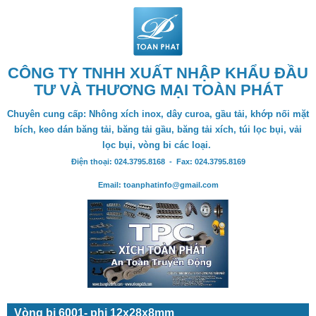
CÔNG TY TNHH XUẤT NHẬP KHẨU ĐẦU
TƯ VÀ THƯƠNG MẠI TOÀN PHÁT
Chuyên cung cấp: Nhông xích inox, dây curoa, gầu tải, khớp nối mặt
bích, keo dán băng tải, băng tải gầu, băng tải xích, túi lọc bụi, vải
lọc bụi, vòng bi các loại.
Điện thoại: 024.3795.8168 - Fax: 024.3795.8169
Email: toanphatinfo@gmail.com
Vòng bi 6001- phi 12x28x8mm