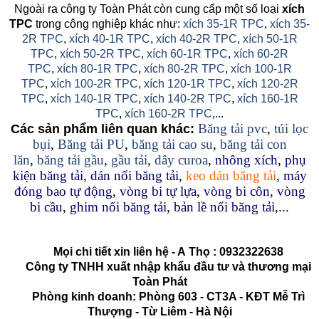
Ngoài ra công ty Toàn Phát còn cung cấp một số loại
xích
TPC
trong công nghiệp khác như:
xích 35-1R TPC
,
xích 35-
2R TPC
,
xích 40-1R TPC
,
xích 40-2R TPC
,
xích 50-1R
TPC
,
xích 50-2R TPC
,
xích 60-1R TPC
,
xích 60-2R
TPC
,
xích 80-1R TPC
,
xích 80-2R TPC
,
xích 100-1R
TPC
,
xích 100-2R TPC
,
xích 120-1R TPC
,
xích 120-2R
TPC
,
xích 140-1R TPC
,
xích 140-2R TPC
,
xích 160-1R
TPC
,
xích 160-2R TPC
,...
Băng tải pvc
,
túi lọc
Các sản phẩm liên quan khác:
bụi
,
Băng tải PU
,
băng tải cao su
,
băng tải con
lăn
,
băng tải gầu
,
gầu tải
,
dây curoa
,
nhông xích
,
phụ
kiện băng tải
,
dán nối băng tải
,
keo dán băng tải
,
máy
đóng bao tự động
,
vòng bi tự lựa
,
vòng bi côn
,
vòng
bi cầu
,
ghim nối băng tải
,
bản lề nối băng tải
,...
Mọi chi tiết xin liên hệ - A
Thọ
:
0932322638
Công ty TNHH xuất nhập khẩu đầu tư và thương mại
Toàn Phát
Phòng kinh doanh: Phòng 603 - CT3A - KĐT Mễ Trì
Thượng - Từ Liêm - Hà Nội