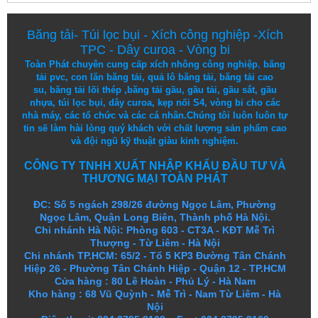
Băng tải
-
Túi lọc bụi
-
Xích công nghiệp
-
Xích
TPC
-
Dây curoa
-
Vòng bi
Toàn Phát chuyên cung cấp
xích nhông công nghiệp
,
băng
tải pvc
,
con lăn băng tải
,
quả lô băng tải
,
băng tải cao
su
,
băng tải lõi thép
,
băng tải gầu
,
gầu tải
,
gầu sắt
,
gầu
nhựa
,
túi lọc bụi
, dây curoa,
kẹp nối S4
,
vòng bi
cho các
nhà máy, các tổ chức và các cá nhân.
Chúng tôi
luôn luôn
tự
tin
sẽ
làm
hài lòng
quý khách
với
chất lượng
sản
phẩm
cao
và
đội ngũ
kỹ thuật
giàu kinh nghiệm.
CÔNG TY TNHH XUẤT NHẬP KHẨU ĐẦU TƯ VÀ
THƯƠNG MẠI TOÀN PHÁT
ĐC: Số 5 ngách 298/26 đường Ngọc Lâm, Phường
Ngọc Lâm, Quận Long Biên, Thành phố Hà Nội.
Chi nhánh Hà Nội: Phòng 603 - CT3A - KĐT Mễ Trì
Thượng - Từ Liêm - Hà Nội
Chi nhánh TP.HCM: 65/2 - Tổ 5 KP3 Đường Tân Chánh
Hiệp 26 - Phường Tân Chánh Hiệp - Quận 12 - TP.HCM
Cửa hàng
:
80 Lê Hoàn - Phủ Lý - Hà Nam
Kho hàng
:
68 Vũ Quỳnh - Mễ Trì - Nam Từ Liêm - Hà
Nội