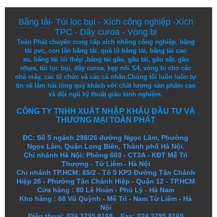
Băng tải
-
Túi lọc bụi
-
Xích công nghiệp
-
Xích
TPC
-
Dây curoa
-
Vòng bi
Toàn Phát chuyên cung cấp
xích nhông công nghiệp
,
băng
tải pvc
,
con lăn băng tải
,
quả lô băng tải
,
băng tải cao
su
,
băng tải lõi thép
,
băng tải gầu
,
gầu tải
,
gầu sắt
,
gầu
nhựa
,
túi lọc bụi
, dây curoa,
kẹp nối S4
,
vòng bi
cho các
nhà máy, các tổ chức và các cá nhân.
Chúng tôi
luôn luôn
tự
tin
sẽ
làm
hài lòng
quý khách
với
chất lượng
sản
phẩm
cao
và
đội ngũ
kỹ thuật
giàu kinh nghiệm.
CÔNG TY TNHH XUẤT NHẬP KHẨU ĐẦU TƯ VÀ
THƯƠNG MẠI TOÀN PHÁT
ĐC: Số 5 ngách 298/26 đường Ngọc Lâm, Phường
Ngọc Lâm, Quận Long Biên, Thành phố Hà Nội.
Chi nhánh Hà Nội: Phòng 603 - CT3A - KĐT Mễ Trì
Thượng - Từ Liêm - Hà Nội
Chi nhánh TP.HCM: 65/2 - Tổ 5 KP3 Đường Tân Chánh
Hiệp 26 - Phường Tân Chánh Hiệp - Quận 12 - TP.HCM
Cửa hàng
:
80 Lê Hoàn - Phủ Lý - Hà Nam
Kho hàng
:
68 Vũ Quỳnh - Mễ Trì - Nam Từ Liêm - Hà
Nội
Điện thoại: 024.3795.8168 Fax: 024.3795.8169