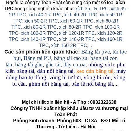
Ngoài ra công ty Toàn Phát còn cung cấp một số loại
xích
TPC
trong công nghiệp khác như:
xích 35-1R TPC
,
xích 35-
2R TPC
,
xích 40-1R TPC
,
xích 40-2R TPC
,
xích 50-1R
TPC
,
xích 50-2R TPC
,
xích 60-1R TPC
,
xích 60-2R
TPC
,
xích 80-1R TPC
,
xích 80-2R TPC
,
xích 100-1R
TPC
,
xích 100-2R TPC
,
xích 120-1R TPC
,
xích 120-2R
TPC
,
xích 140-1R TPC
,
xích 140-2R TPC
,
xích 160-1R
TPC
,
xích 160-2R TPC
,...
Băng tải pvc
,
túi lọc
Các sản phẩm liên quan khác:
bụi
,
Băng tải PU
,
băng tải cao su
,
băng tải con
lăn
,
băng tải gầu
,
gầu tải
,
dây curoa
,
nhông xích
,
phụ
kiện băng tải
,
dán nối băng tải
,
keo dán băng tải
,
máy
đóng bao tự động
,
vòng bi tự lựa
,
vòng bi côn
,
vòng
bi cầu
,
ghim nối băng tải
,
bản lề nối băng tải
,...
Mọi chi tiết xin liên hệ - A
Thọ
:
0932322638
Công ty TNHH xuất nhập khẩu đầu tư và thương mại
Toàn Phát
Phòng kinh doanh: Phòng 603 - CT3A - KĐT Mễ Trì
Thượng - Từ Liêm - Hà Nội