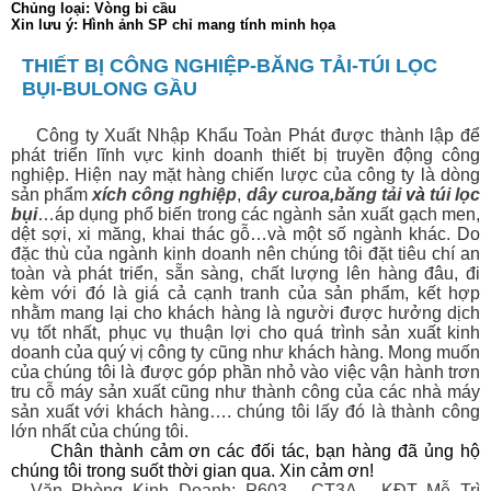
Chủng loại: Vòng bi cầu
Xin lưu ý: Hình ảnh SP chỉ mang tính minh họa
THIẾT BỊ CÔNG NGHIỆP-BĂNG TẢI-TÚI LỌC
BỤI-BULONG GẦU
Công ty Xuất Nhập Khẩu Toàn Phát được thành lập để
phát triển lĩnh vực kinh doanh thiết bị
truyền động công
nghiệp. Hiện nay mặt hàng chiến lược của công ty là dòng
sản phẩm
xích công nghiệp
,
dây curoa
,
băng tải
và
túi lọc
bụi
…áp dụng phổ biến trong các ngành sản xuất gạch men,
dệt sợi, xi măng, khai thác gỗ…và một số ngành khác. Do
đặc thù của ngành kinh doanh nên chúng tôi đặt tiêu chí an
toàn và phát triển, sẵn sàng, chất lượng lên hàng đâu, đi
kèm với đó là giá cả cạnh tranh của sản phẩm, kết hợp
nhằm mang lại cho khách hàng là người được hưởng dịch
vụ tốt nhất, phục vụ thuận lợi cho quá trình sản xuất kinh
doanh của quý vị công ty cũng như khách hàng. Mong muốn
của chúng tôi là được góp phần nhỏ vào việc vận hành trơn
tru cỗ máy sản xuất cũng như thành công của các nhà máy
sản xuất với khách hàng…. chúng tôi lấy đó là thành công
lớn nhất của chúng tôi.
Chân thành cảm ơn các đối tác, bạn hàng đã ủng hộ
chúng tôi trong suốt thời gian qua. Xin cảm ơn!
Văn Phòng Kinh Doanh: P603 - CT3A - KĐT Mễ Trì