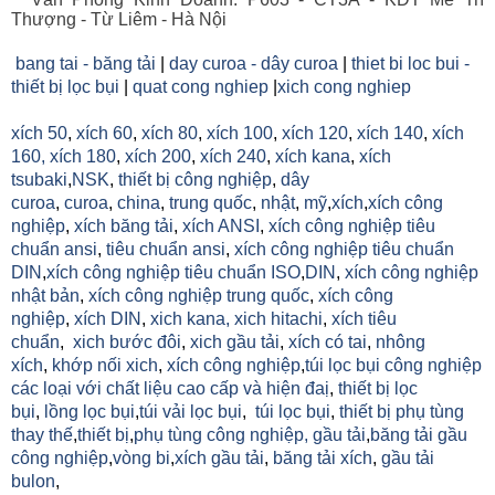
Thượng - Từ Liêm - Hà Nội
bang tai - băng tải
|
day curoa - dây curoa
|
thiet bi loc bui -
thiết bị lọc bụi
|
quat cong nghiep
|
xich cong nghiep
xích 50
,
xích 60
,
xích 80
,
xích 100
,
xích 120
,
xích 140
,
xích
160,
xích 180
,
xích 200
,
xích 240
,
xích kana
,
xích
tsubaki
,
NSK
,
thiết bị công nghiệp
,
dây
curoa
,
curoa
,
china
,
trung quốc
,
nhật
,
mỹ
,
xích
,
xích công
nghiệp
,
xích băng tải
,
xích ANSI
,
xích công nghiệp tiêu
chuẩn ansi
,
tiêu chuẩn ansi
,
xích công nghiệp tiêu chuẩn
DIN
,
xích công nghiệp tiêu chuẩn ISO
,
DIN
,
xích công nghiệp
nhật bản
,
xích công nghiệp trung quốc
,
xích công
nghiệp
,
xích DIN
,
xich kana,
xich hitachi
,
xích tiêu
chuẩn
,
xich bước đôi
,
xich gầu tải
,
xích có tai
,
nhông
xích
,
khớp nối xich
,
xích công nghiệp
,
túi lọc bụi công nghiệp
các loại với chất liệu cao cấp và hiện đaị
,
thiết bị lọc
bụi
,
lồng lọc bụi
,
túi vải lọc bụi
,
túi lọc bụi
,
thiết bị phụ tùng
thay thế
,
thiết bị
,
phụ tùng công nghiệp,
gầu tải
,
băng tải gầu
công nghiệp
,
vòng bi
,
xích gầu tải
,
băng tải xích
,
gầu tải
bulon
,