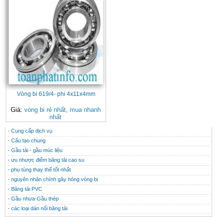
Vòng bi 619/4- phi 4x11x4mm
Giá:
vòng bi rẻ nhất, mua nhanh
nhất
- Cung cấp dịch vụ
CONTACT
THÔNG TIN HỮU ÍCH
- Cấu tạo chung
- Gầu tải - gầu múc liệu
- ưu nhược điểm băng tải cao su
- phụ tùng thay thế tốt nhất
- nguyên nhân chính gây hỏng vòng bi
- Băng tải PVC
- Gầu nhưa-Gầu thép
- các loại dán nối băng tải