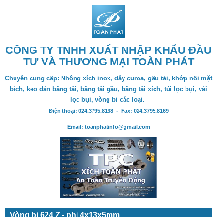
CÔNG TY TNHH XUẤT NHẬP KHẨU ĐẦU
TƯ VÀ THƯƠNG MẠI TOÀN PHÁT
Chuyên cung cấp: Nhông xích inox, dây curoa, gầu tải, khớp nối mặt
bích, keo dán băng tải, băng tải gầu, băng tải xích, túi lọc bụi, vải
lọc bụi, vòng bi các loại.
Điện thoại: 024.3795.8168 - Fax: 024.3795.8169
Email: toanphatinfo@gmail.com
Vòng bi 624 Z - phi 4x13x5mm