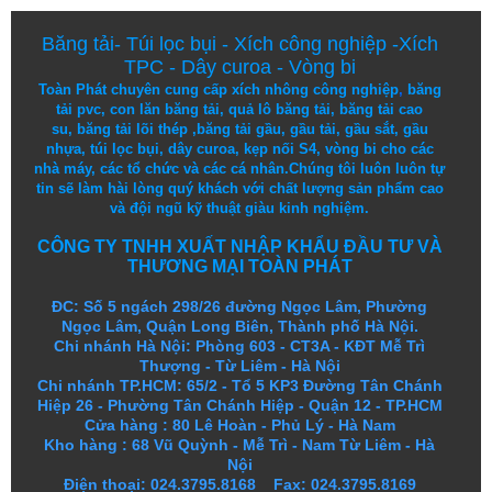
Băng tải
-
Túi lọc bụi
-
Xích công nghiệp
-
Xích
TPC
-
Dây curoa
-
Vòng bi
Toàn Phát chuyên cung cấp
xích nhông công nghiệp
,
băng
tải pvc
,
con lăn băng tải
,
quả lô băng tải
,
băng tải cao
su
,
băng tải lõi thép
,
băng tải gầu
,
gầu tải
,
gầu sắt
,
gầu
nhựa
,
túi lọc bụi
, dây curoa,
kẹp nối S4
,
vòng bi
cho các
nhà máy, các tổ chức và các cá nhân.
Chúng tôi
luôn luôn
tự
tin
sẽ
làm
hài lòng
quý khách
với
chất lượng
sản
phẩm
cao
và
đội ngũ
kỹ thuật
giàu kinh nghiệm.
CÔNG TY TNHH XUẤT NHẬP KHẨU ĐẦU TƯ VÀ
THƯƠNG MẠI TOÀN PHÁT
ĐC: Số 5 ngách 298/26 đường Ngọc Lâm, Phường
Ngọc Lâm, Quận Long Biên, Thành phố Hà Nội.
Chi nhánh Hà Nội: Phòng 603 - CT3A - KĐT Mễ Trì
Thượng - Từ Liêm - Hà Nội
Chi nhánh TP.HCM: 65/2 - Tổ 5 KP3 Đường Tân Chánh
Hiệp 26 - Phường Tân Chánh Hiệp - Quận 12 - TP.HCM
Cửa hàng
:
80 Lê Hoàn - Phủ Lý - Hà Nam
Kho hàng
:
68 Vũ Quỳnh - Mễ Trì - Nam Từ Liêm - Hà
Nội
Điện thoại: 024.3795.8168 Fax: 024.3795.8169