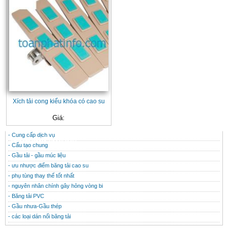
Xích tải cong kiểu khóa có cao su
Giá:
- Cung cấp dịch vụ
CONTACT
THÔNG TIN HỮU ÍCH
- Cấu tạo chung
- Gầu tải - gầu múc liệu
- ưu nhược điểm băng tải cao su
- phụ tùng thay thế tốt nhất
- nguyên nhân chính gây hỏng vòng bi
- Băng tải PVC
- Gầu nhưa-Gầu thép
- các loại dán nối băng tải