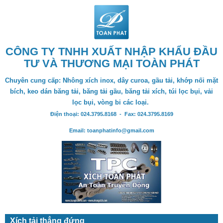
CÔNG TY TNHH XUẤT NHẬP KHẨU ĐẦU
TƯ VÀ THƯƠNG MẠI TOÀN PHÁT
Chuyên cung cấp: Nhông xích inox, dây curoa, gầu tải, khớp nối mặt
bích, keo dán băng tải, băng tải gầu, băng tải xích, túi lọc bụi, vải
lọc bụi, vòng bi các loại.
Điện thoại: 024.3795.8168 - Fax: 024.3795.8169
Email: toanphatinfo@gmail.com
Xích tải thẳng đứng