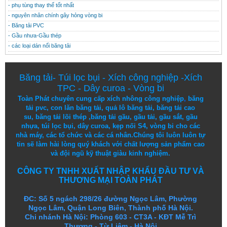
- phụ tùng thay thế tốt nhất
- nguyên nhân chính gây hỏng vòng bi
- Băng tải PVC
- Gầu nhưa-Gầu thép
- các loại dán nối băng tải
Băng tải
-
Túi lọc bụi
-
Xích công nghiệp
-
Xích
TPC
-
Dây curoa
-
Vòng bi
Toàn Phát chuyên cung cấp
xích nhông công nghiệp
,
băng
tải pvc
,
con lăn băng tải
,
quả lô băng tải
,
băng tải cao
su
,
băng tải lõi thép
,
băng tải gầu
,
gầu tải
,
gầu sắt
,
gầu
nhựa
,
túi lọc bụi
, dây curoa,
kẹp nối S4
,
vòng bi
cho các
nhà máy, các tổ chức và các cá nhân.
Chúng tôi
luôn luôn
tự
tin
sẽ
làm
hài lòng
quý khách
với
chất lượng
sản
phẩm
cao
và
đội ngũ
kỹ thuật
giàu kinh nghiệm.
CÔNG TY TNHH XUẤT NHẬP KHẨU ĐẦU TƯ VÀ
THƯƠNG MẠI TOÀN PHÁT
ĐC: Số 5 ngách 298/26 đường Ngọc Lâm, Phường
Ngọc Lâm, Quận Long Biên, Thành phố Hà Nội.
Chi nhánh Hà Nội: Phòng 603 - CT3A - KĐT Mễ Trì
Thượng - Từ Liêm - Hà Nội