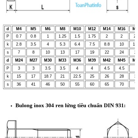
d
M4
M5
M6
M8
M10
M12
M14
M16
M1
P
0.7
0.8
1
1.25
1.5
1.75
2
2
2.
k
2.8
3.5
4
5.3
6.4
7.5
8.8
10
11
s
7
8
10
13
17
19
22
24
2
d
M24
M27
M30
M33
M36
M39
M42
M45
M4
P
3
3
3.5
3.5
4
4
4.5
4.5
5
k
15
17
18.7
21
22.5
25
26
28
3
s
36
41
46
50
55
60
65
70
7
Bulong inox 304 ren lửng
tiêu chuẩn DIN 931: