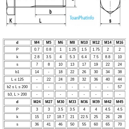
d
M4
M5
M6
M8
M10
M12
M14
M16
P
0.7
0.8
1
1.25
1.5
1.75
2
2
k
2.8
3.5
4
5.3
6.4
7.5
8.8
10
s
7
8
10
13
17
19
22
24
b1
14
-
18
22
26
30
34
38
L ≤ 125
-
22
24
28
32
36
40
44
b2 ≤ L ≤ 200
-
-
-
-
-
-
-
57
b3, L > 200
-
-
-
-
-
-
-
-
d
M24
M27
M30
M33
M36
M39
M42
M45
P
3
3
3.5
3.5
4
4
4.5
4.5
k
15
17
18.7
21
22.5
25
26
28
s
36
41
46
50
55
60
65
70