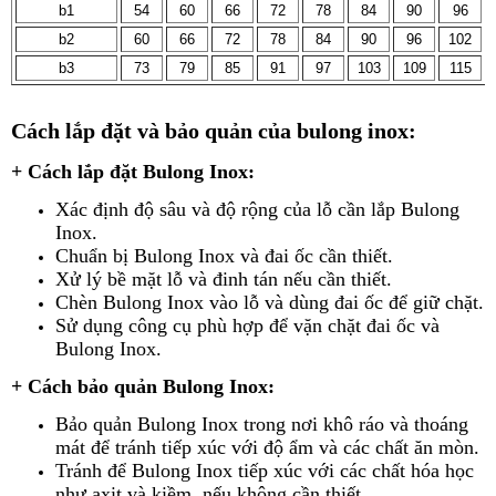
b1
54
60
66
72
78
84
90
96
b2
60
66
72
78
84
90
96
102
b3
73
79
85
91
97
103
109
115
Cách lắp đặt và bảo quản của bulong inox:
+ Cách lắp đặt Bulong Inox:
Xác định độ sâu và độ rộng của lỗ cần lắp Bulong
Inox.
Chuẩn bị Bulong Inox và đai ốc cần thiết.
Xử lý bề mặt lỗ và đinh tán nếu cần thiết.
Chèn Bulong Inox vào lỗ và dùng đai ốc để giữ chặt.
Sử dụng công cụ phù hợp để vặn chặt đai ốc và
Bulong Inox.
+ Cách bảo quản Bulong Inox:
Bảo quản Bulong Inox trong nơi khô ráo và thoáng
mát để tránh tiếp xúc với độ ẩm và các chất ăn mòn.
Tránh để Bulong Inox tiếp xúc với các chất hóa học
như axit và kiềm, nếu không cần thiết.