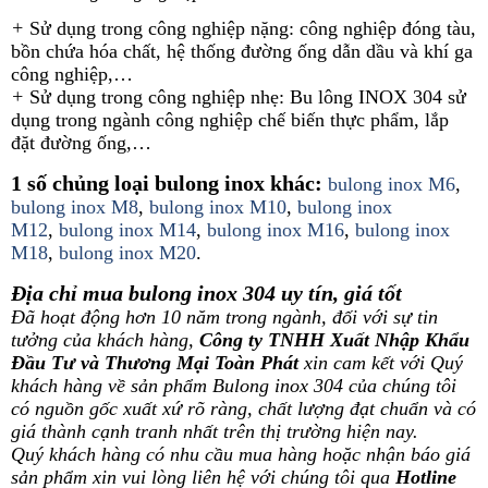
+
Sử dụng trong công nghiệp nặng: công nghiệp đóng tàu,
bồn chứa hóa chất, hệ thống đường ống dẫn dầu và khí ga
công nghiệp,…
+
Sử dụng trong công nghiệp nhẹ: Bu lông INOX 304 sử
dụng trong ngành công nghiệp chế biến thực phẩm, lắp
đặt đường ống,…
1 số chủng loại bulong inox khác:
bulong inox M6
,
bulong inox M8
,
bulong inox M10
,
bulong inox
M12
,
bulong inox M14
,
bulong inox M16
,
bulong inox
M18
,
bulong inox M20
.
Địa chỉ mua bulong inox 304 uy tín, giá tốt
Đã hoạt động hơn 10 năm trong ngành, đối với sự tin
tưởng của khách hàng,
Công ty TNHH Xuất Nhập Khẩu
Đầu Tư và Thương Mại Toàn Phát
xin cam kết với Quý
khách hàng về sản phẩm Bulong inox 304 của chúng tôi
có nguồn gốc xuất xứ rõ ràng, chất lượng đạt chuẩn và có
giá thành cạnh tranh nhất trên thị trường hiện nay.
Quý khách hàng có nhu cầu mua hàng hoặc nhận báo giá
sản phẩm xin vui lòng liên hệ với chúng tôi qua
Hotline