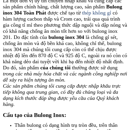
Là một đơn vị uy tín chuyên nhập khẩu và cung cấp các
sản phẩm chính hãng, chất lượng cao, sản phẩm
Bulong
inox 304 Toàn Phát
được chế tạo từ
thép không gỉ
có
hàm lượng cacbon thấp và Crom cao, trải qua quá trình
gia công tỉ mỉ theo phương thức dập nguội và dập nóng và
có khả năng chống ăn mòn tốt hơn so với bulong inox
201. Do đặc tính của
bulong inox 304
là chống gỉ sét,
chống ăn mòn và độ bền khá cao, không chỉ thế, bulong
inox 304 mà chúng tôi cung cấp còn có thể chịu được
nhiệt độ lên đến 870 độ C và 925 độ C, ngoài ra nó còn có
khả năng dẻo dai tuyệt vời khi hạ đến nhiệt độ nhất định.
Do đó, sản phẩm
của chúng tôi
thường được sử dụng
trong các nhà máy hóa chất và các ngành công nghiệp nơi
dễ xảy ra hiện tượng ăn mòn.
Các
sản phẩm chúng tôi cung cấp được nhập khẩu trực
tiếp không qua trung gian, có đầy đủ chủng loại và đa
dạng kích thước đáp ứng được yêu cầu của Quý khách
hàng.
Cấu tạo của Bulong Inox:
Thân bulong có dạng hình trụ tròn đều, trên thân