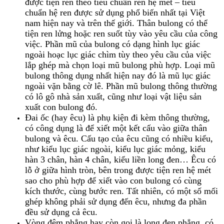
được tiện ren theo tiêu chuẩn ren hệ mét – tiêu
chuẩn hệ ren được sử dụng phổ biến nhất tại Việt
nam hiện nay và trên thế giới. Thân bulong có thể
tiện ren lửng hoặc ren suốt tùy vào yêu cầu của công
việc. Phần mũ của bulong có dạng hình lục giác
ngoài hoạc lục giác chìm tùy theo yêu cầu của việc
lắp ghép mà chọn loại mũ bulong phù hợp. Loại mũ
bulong thông dụng nhất hiện nay đó là mũ lục giác
ngoài vặn bằng cờ lê. Phần mũ bulong thông thường
có lô gô nhà sản xuất, cũng như loại vật liệu sản
xuất con bulong đó.
Đai ốc (hay êcu) là phụ kiện đi kèm thông thường,
có công dụng là để xiết một kết cấu vào giữa thân
bulong và êcu. Cấu tạo của êcu cũng có nhiều kiểu,
như kiểu lục giác ngoài, kiểu lục giác mỏng, kiểu
hàn 3 chân, hàn 4 chân, kiểu liền long đen… Êcu có
lỗ ở giữa hình tròn, bên trong được tiện ren hệ mét
sao cho phù hợp để xiết vào con bulong có cùng
kích thước, cùng bước ren. Tất nhiên, có một số mối
ghép không phải sử dụng đến êcu, nhưng đa phần
đều sử dụng cả êcu.
Vòng đệm phẳng hay còn gọi là long đen phẳng, có