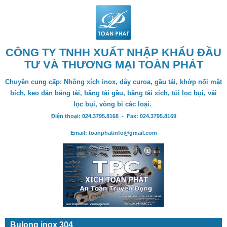
CÔNG TY TNHH XUẤT NHẬP KHẨU ĐẦU
TƯ VÀ THƯƠNG MẠI TOÀN PHÁT
Chuyên cung cấp: Nhông xích inox, dây curoa, gầu tải, khớp nối mặt
bích, keo dán băng tải, băng tải gầu, băng tải xích, túi lọc bụi, vải
lọc bụi, vòng bi các loại.
Điện thoại: 024.3795.8168 - Fax: 024.3795.8169
Email: toanphatinfo@gmail.com
Bulong inox 304