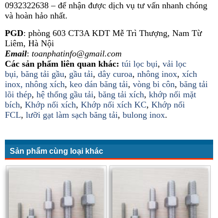
0932322638 – để nhận được dịch vụ tư vấn nhanh chóng
và hoàn hảo nhất.
PGD
: phòng 603 CT3A KDT Mễ Trì Thượng, Nam Từ
Liêm, Hà Nội
Email
:
t
oanphatinfo@gmail.com
Các sản phẩm liên quan khác:
túi lọc bụi
,
vải lọc
bụi,
băng tải gầu
,
gầu tải
,
dây curoa
,
nhông inox
,
xích
inox,
nhông xích
,
keo dán băng tải
,
vòng bi côn
,
băng tải
lõi thép
,
hệ thống gầu tải
,
băng tải xích
,
khớp nối mặt
bích
,
Khớp nối xích
,
Khớp nối xích KC
,
Khớp nối
FCL
,
lưỡi gạt làm sạch băng tải
,
bulong inox
.
Sản phẩm cùng loại khác