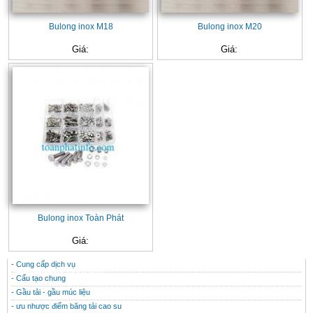
Bulong inox M18
Bulong inox M20
Giá:
Giá:
Bulong inox Toàn Phát
Giá:
- Cung cấp dịch vụ
CONTACT
THÔNG TIN HỮU ÍCH
- Cấu tạo chung
- Gầu tải - gầu múc liệu
- ưu nhược điểm băng tải cao su