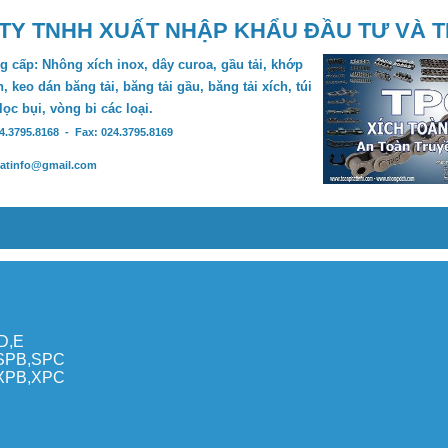
TY TNHH XUẤT NHẬP KHẨU ĐẦU TƯ VÀ 
 cấp: Nhông xích inox, dây curoa, gầu tải, khớp
, keo dán băng tải, băng tải gầu, băng tải xích, túi
 lọc bụi, vòng bi các loại.
24.3795.8168 - Fax: 024.3795.8169
hatinfo@gmail.com
,D,E
,SPB,SPC
,XPB,XPC