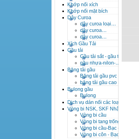
- khóa xích công nghiệp
Khớp nối xích
Khớp nối mặt bích
Dây Curoa
dây curoa loại
A,B,C,D,E
dây curoa
SPZ,SPA,SPB,SPC
dây curoa
XPZ,XPA,XPB,XPC
Xích Gầu Tải
Gầu tải
Gầu tải sắt - gầu tải
inox
gầu nhựa-nilon-
HDPE
Băng tải gầu
Băng tải gầu pvc
băng tải gầu cao su
Bulong gầu
Bulong
Dịch vụ dán nối các loại
băng tải
Vòng bi NSK, SKF Nhật
Vòng bi cầu
Vòng bi tang trống tự
lựa
Vòng bi cầu-Bạc đạn
cầu
Vòng bi côn - Bạc