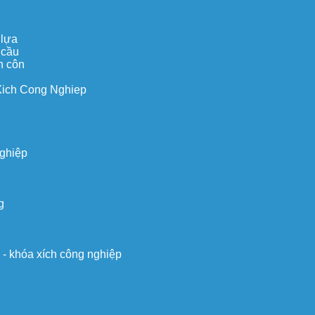
 lựa
 cầu
n côn
Xich Cong Nghiep
nghiệp
g
o - khóa xích công nghiệp