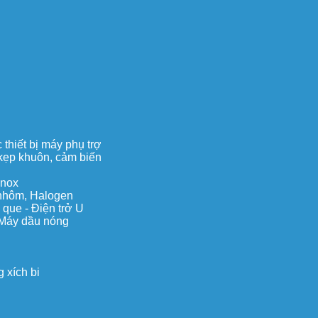
thiết bị máy phụ trợ
, kẹp khuôn, cảm biến
inox
c nhôm, Halogen
 que - Điện trở U
 Máy dầu nóng
 xích bi