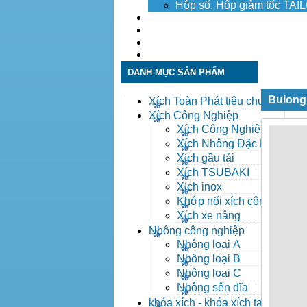
Hộp số, Hộp giảm tốc TA
Dịch vụ
Tuyển dụng
Tin tức
Liên hệ
DANH MỤC SẢN PHẨM
Bulong
Xích Toàn Phát tiêu chuẩn
ANSI
Xích Công Nghiệp
Xích Công Nghiệp -
Xich Cong Nghiep
Xích Nhông Đặc Biệt
Xích gầu tải
Xích TSUBAKI
Xích inox
Khớp nối xích công
nghiệp
Xích xe nâng
Nhông công nghiệp
Nhông loại A
Nhông loại B
Nhông loại C
Nhông sên đĩa
khóa xích - khóa xích tai eo