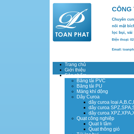
CÔNG 
Chuyên cung
nối mặt bích
lọc bụi, vải
Điện thoại: 0
Email: toanp
Trang chủ
Giới thiệu
Sản phẩm
Băng tải PVC
Băng tải PU
Máng khí động
Dây Curoa
dây curoa loại A,B,C
dây curoa SPZ,SPA
dây curoa XPZ,XPA
Quạt công nghiệp
Quạt li tâm
Quạt thông gió