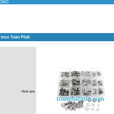
ILONG
 inox Toàn Phát
Hình ảnh