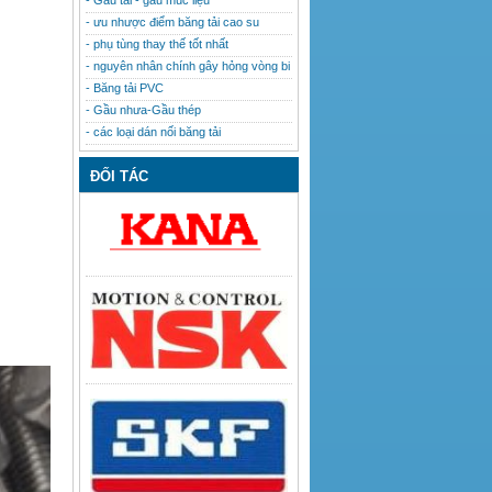
- Gầu tải - gầu múc liệu
- ưu nhược điểm băng tải cao su
- phụ tùng thay thế tốt nhất
- nguyên nhân chính gây hỏng vòng bi
- Băng tải PVC
- Gầu nhưa-Gầu thép
- các loại dán nối băng tải
ĐỐI TÁC