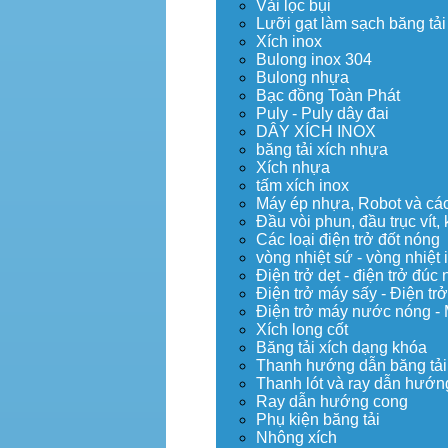
Vải lọc bụi
Lưỡi gạt làm sạch băng tải
Xích inox
Bulong inox 304
Bulong nhựa
Bạc đồng Toàn Phát
Puly - Puly dây đai
DÂY XÍCH INOX
băng tải xích nhựa
Xích nhựa
tấm xích inox
Máy ép nhựa, Robot và các 
Đầu vòi phun, đầu trục vít
Các loại điện trở đốt nóng
vòng nhiệt sứ - vòng nhiệt 
Điện trở dẹt - điện trở đú
Điện trở máy sấy - Điện trở
Điện trở máy nước nóng -
Xích long cốt
Băng tải xích dạng khóa
Thanh hướng dẫn băng tải
Thanh lót và ray dẫn hướng
Ray dẫn hướng cong
Phụ kiện băng tải
Nhông xích