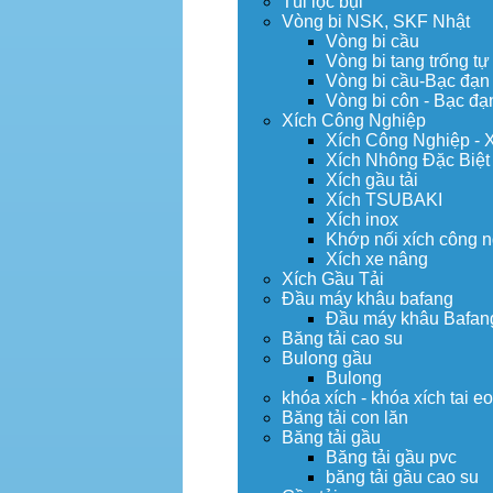
Túi lọc bụi
Vòng bi NSK, SKF Nhật
Vòng bi cầu
Vòng bi tang trống tự
Vòng bi cầu-Bạc đạn
Vòng bi côn - Bạc đạ
Xích Công Nghiệp
Xích Công Nghiệp - 
Xích Nhông Đặc Biệt
Xích gầu tải
Xích TSUBAKI
Xích inox
Khớp nối xích công 
Xích xe nâng
Xích Gầu Tải
Đầu máy khâu bafang
Đầu máy khâu Bafan
Băng tải cao su
Bulong gầu
Bulong
khóa xích - khóa xích tai e
Băng tải con lăn
Băng tải gầu
Băng tải gầu pvc
băng tải gầu cao su