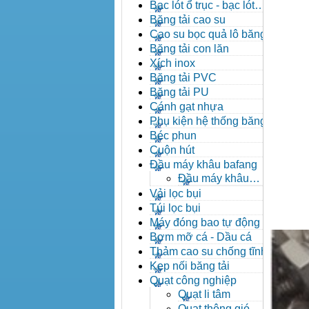
đạn côn
Bạc lót ổ trục - bạc lót
nhông
Băng tải cao su
Cao su bọc quả lô băng tải
Băng tải con lăn
Xích inox
Băng tải PVC
Băng tải PU
Cánh gạt nhựa
Phụ kiện hệ thống băng tải
Béc phun
Cuộn hút
Đầu máy khâu bafang
Đầu máy khâu
Bafang
Vải lọc bụi
Túi lọc bụi
Máy đóng bao tự động
Bơm mỡ cá - Dầu cá
Thảm cao su chống tĩnh
điện
Kẹp nối băng tải
Quạt công nghiệp
Quạt li tâm
Quạt thông gió