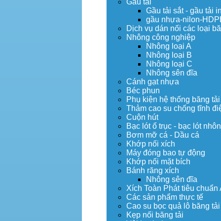
Gầu tải
Gầu tải sắt - gầu tải i
gầu nhựa-nilon-HDP
Dịch vụ dán nối các loại bă
Nhông công nghiệp
Nhông loại A
Nhông loại B
Nhông loại C
Nhông sên đĩa
Cánh gạt nhựa
Béc phun
Phụ kiện hệ thống băng tải
Thảm cao su chống tĩnh đi
Cuộn hút
Bạc lót ổ trục - bạc lót nhô
Bơm mỡ cá - Dầu cá
Khớp nối xích
Máy đóng bao tự động
Khớp nối mặt bích
Bánh răng xích
Nhông sên đĩa
Xích Toàn Phát tiêu chuẩn
Các sản phẩm thực tế
Cao su bọc quả lô băng tải
Kẹp nối băng tải