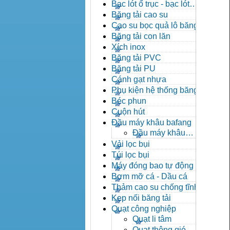
đạn côn
Bạc lót ổ trục - bạc lót
nhông
Băng tải cao su
Cao su bọc quả lô băng tải
Băng tải con lăn
Xích inox
Băng tải PVC
Băng tải PU
Cánh gạt nhựa
Phụ kiện hệ thống băng tải
Béc phun
Cuộn hút
Đầu máy khâu bafang
Đầu máy khâu
Bafang
Vải lọc bụi
Túi lọc bụi
Máy đóng bao tự động
Bơm mỡ cá - Dầu cá
Thảm cao su chống tĩnh
điện
Kẹp nối băng tải
Quạt công nghiệp
Quạt li tâm
Quạt thông gió