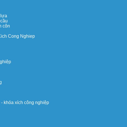
 lựa
 cầu
n côn
Xich Cong Nghiep
nghiệp
g
o - khóa xích công nghiệp