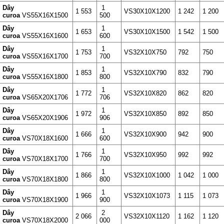
Dây
1
1 553
VS30X10X1200
1 242
1 200
curoa
VS55X16X1500
500
Dây
1
1 653
VS30X10X1500
1 542
1 500
curoa
VS55X16X1600
600
Dây
1
1 753
VS32X10X750
792
750
curoa
VS55X16X1700
700
Dây
1
1 853
VS32X10X790
832
790
curoa
VS55X16X1800
800
Dây
1
1 772
VS32X10X820
862
820
curoa
VS65X20X1706
706
Dây
1
1 972
VS32X10X850
892
850
curoa
VS65X20X1906
906
Dây
1
1 666
VS32X10X900
942
900
curoa
VS70X18X1600
600
Dây
1
1 766
VS32X10X950
992
992
curoa
VS70X18X1700
700
Dây
1
1 866
VS32X10X1000
1 042
1 000
curoa
VS70X18X1800
800
Dây
1
1 966
VS32X10X1073
1 115
1 073
curoa
VS70X18X1900
900
Dây
2
2 066
VS32X10X1120
1 162
1 120
curoa
VS70X18X2000
000