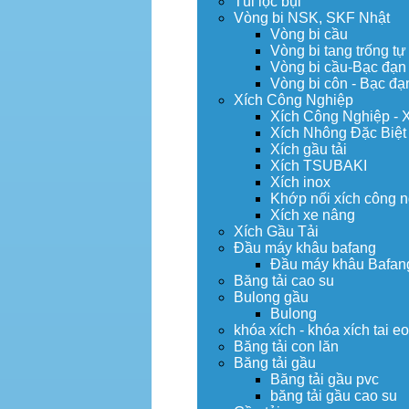
Túi lọc bụi
Vòng bi NSK, SKF Nhật
Vòng bi cầu
Vòng bi tang trống tự
Vòng bi cầu-Bạc đạn
Vòng bi côn - Bạc đạ
Xích Công Nghiệp
Xích Công Nghiệp - 
Xích Nhông Đặc Biệt
Xích gầu tải
Xích TSUBAKI
Xích inox
Khớp nối xích công 
Xích xe nâng
Xích Gầu Tải
Đầu máy khâu bafang
Đầu máy khâu Bafan
Băng tải cao su
Bulong gầu
Bulong
khóa xích - khóa xích tai e
Băng tải con lăn
Băng tải gầu
Băng tải gầu pvc
băng tải gầu cao su