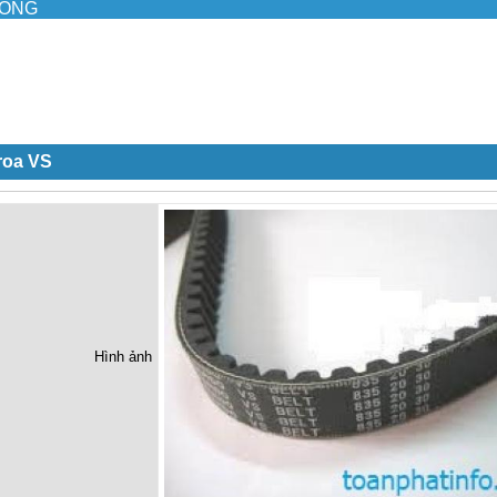
ILONG
roa VS
Hình ảnh