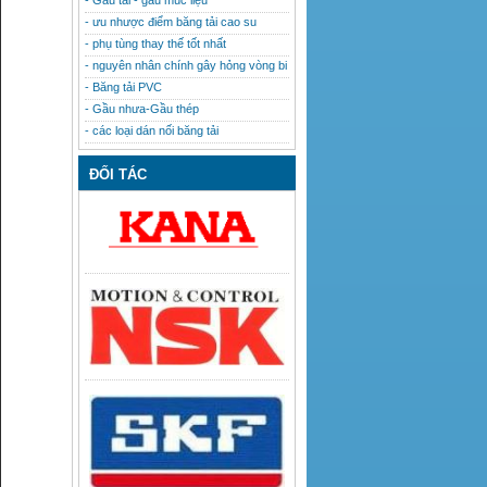
- Gầu tải - gầu múc liệu
- ưu nhược điểm băng tải cao su
- phụ tùng thay thế tốt nhất
- nguyên nhân chính gây hỏng vòng bi
- Băng tải PVC
- Gầu nhưa-Gầu thép
- các loại dán nối băng tải
ĐỐI TÁC