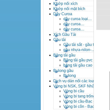
- khóa xích công nghiệp
Khớp nối xích
Khớp nối mặt bích
Dây Curoa
dây curoa loại
A,B,C,D,E
dây curoa
SPZ,SPA,SPB,SPC
dây curoa
XPZ,XPA,XPB,XPC
Xích Gầu Tải
Gầu tải
Gầu tải sắt - gầu tải
inox
gầu nhựa-nilon-
HDPE
Băng tải gầu
Băng tải gầu pvc
băng tải gầu cao su
Bulong gầu
Bulong
Dịch vụ dán nối các loại
băng tải
Vòng bi NSK, SKF Nhật
Vòng bi cầu
Vòng bi tang trống tự
lựa
Vòng bi cầu-Bạc đạn
cầu
Vòng bi côn - Bạc