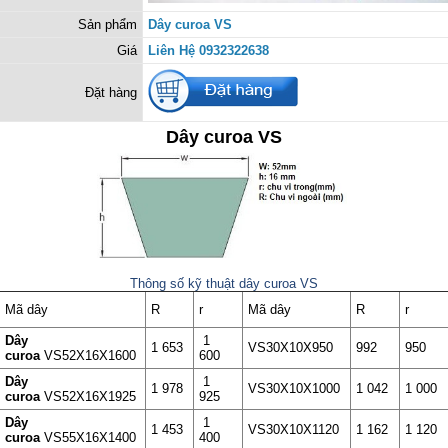
Sản phẩm
Dây curoa VS
Giá
Liên Hệ 0932322638
Đặt hàng
Dây curoa VS
Thông số kỹ thuật dây curoa VS
Mã dây
R
r
Mã dây
R
r
Dây
1
1 653
VS30X10X950
992
950
curoa
VS52X16X1600
600
Dây
1
1 978
VS30X10X1000
1 042
1 000
curoa
VS52X16X1925
925
Dây
1
1 453
VS30X10X1120
1 162
1 120
curoa
VS55X16X1400
400