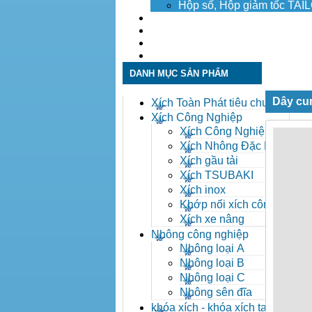
Hộp số, Hộp giảm tốc TA
Dịch vụ
Tuyển dụng
Tin tức
Liên hệ
DANH MỤC SẢN PHẨM
Dây cu
Xích Toàn Phát tiêu chuẩn
ANSI
Xích Công Nghiệp
Xích Công Nghiệp -
Xich Cong Nghiep
Xích Nhông Đặc Biệt
Xích gầu tải
Xích TSUBAKI
Xích inox
Khớp nối xích công
nghiệp
Xích xe nâng
Nhông công nghiệp
Nhông loại A
Nhông loại B
Nhông loại C
Nhông sên đĩa
khóa xích - khóa xích tai eo