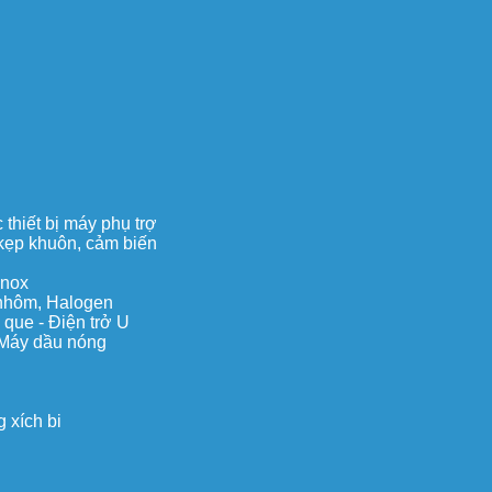
thiết bị máy phụ trợ
, kẹp khuôn, cảm biến
inox
c nhôm, Halogen
 que - Điện trở U
 Máy dầu nóng
 xích bi