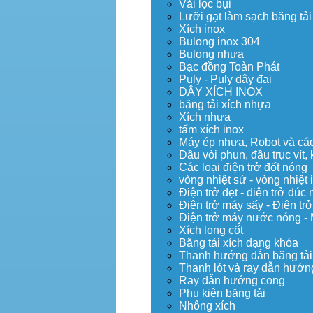
Vải lọc bụi
Lưỡi gạt làm sạch băng tải
Xích inox
Bulong inox 304
Bulong nhựa
Bạc đồng Toàn Phát
Puly - Puly dây đai
DÂY XÍCH INOX
băng tải xích nhựa
Xích nhựa
tấm xích inox
Máy ép nhựa, Robot và các 
Đầu vòi phun, đầu trục vít
Các loại điện trở đốt nóng
vòng nhiệt sứ - vòng nhiệt 
Điện trở dẹt - điện trở đú
Điện trở máy sấy - Điện trở
Điện trở máy nước nóng -
Xích long cốt
Băng tải xích dạng khóa
Thanh hướng dẫn băng tải
Thanh lót và ray dẫn hướng
Ray dẫn hướng cong
Phụ kiện băng tải
Nhông xích