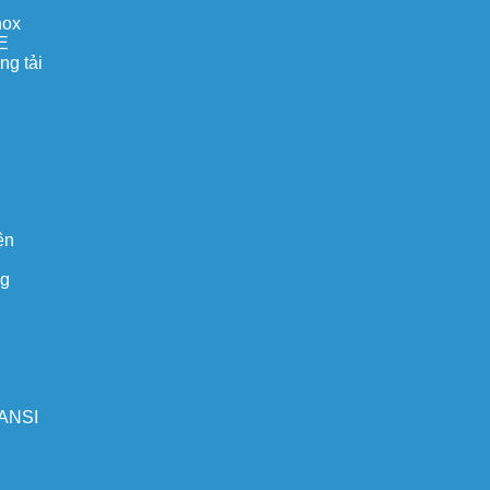
nox
E
ng tải
ện
ng
 ANSI