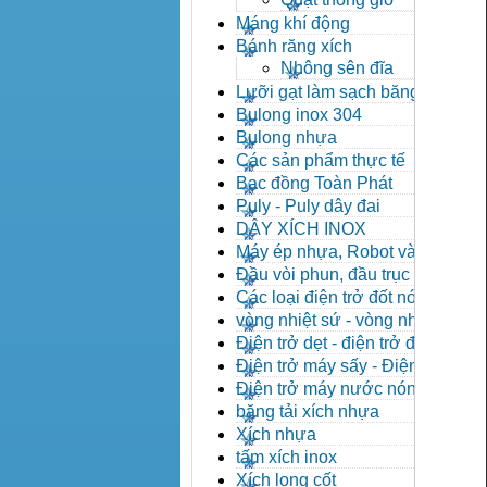
Máng khí động
Bánh răng xích
Nhông sên đĩa
Lưỡi gạt làm sạch băng tải
Bulong inox 304
Bulong nhựa
Các sản phẩm thực tế
Bạc đồng Toàn Phát
Puly - Puly dây đai
DÂY XÍCH INOX
Máy ép nhựa, Robot và các
thiết bị máy phụ trợ
Đầu vòi phun, đầu trục vít,
kẹp khuôn, cảm biến
Các loại điện trở đốt nóng
vòng nhiệt sứ - vòng nhiệt
inox
Điện trở dẹt - điện trở đúc
nhôm, Halogen
Điện trở máy sấy - Điện trở
que - Điện trở U
Điện trở máy nước nóng -
Máy dầu nóng
băng tải xích nhựa
Xích nhựa
tấm xích inox
Xích long cốt