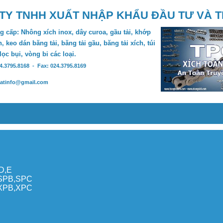
TY TNHH XUẤT NHẬP KHẨU ĐẦU TƯ VÀ 
 cấp: Nhông xích inox, dây curoa, gầu tải, khớp
, keo dán băng tải, băng tải gầu, băng tải xích, túi
 lọc bụi, vòng bi các loại.
24.3795.8168 - Fax: 024.3795.8169
hatinfo@gmail.com
,D,E
,SPB,SPC
,XPB,XPC