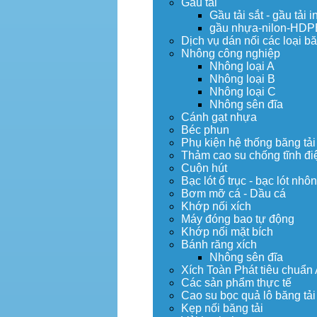
Gầu tải
Gầu tải sắt - gầu tải i
gầu nhựa-nilon-HDP
Dịch vụ dán nối các loại bă
Nhông công nghiệp
Nhông loại A
Nhông loại B
Nhông loại C
Nhông sên đĩa
Cánh gạt nhựa
Béc phun
Phụ kiện hệ thống băng tải
Thảm cao su chống tĩnh đi
Cuộn hút
Bạc lót ổ trục - bạc lót nhô
Bơm mỡ cá - Dầu cá
Khớp nối xích
Máy đóng bao tự động
Khớp nối mặt bích
Bánh răng xích
Nhông sên đĩa
Xích Toàn Phát tiêu chuẩn
Các sản phẩm thực tế
Cao su bọc quả lô băng tải
Kẹp nối băng tải