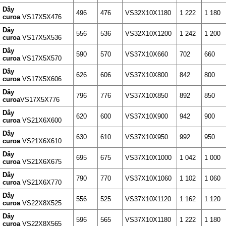
Dây
496
476
VS32X10X1180
1 222
1 180
curoa
VS17X5X476
Dây
556
536
VS32X10X1200
1 242
1 200
curoa
VS17X5X536
Dây
590
570
VS37X10X660
702
660
curoa
VS17X5X570
Dây
626
606
VS37X10X800
842
800
curoa
VS17X5X606
Dây
796
776
VS37X10X850
892
850
curoa
VS17X5X776
Dây
620
600
VS37X10X900
942
900
curoa
VS21X6X600
Dây
630
610
VS37X10X950
992
950
curoa
VS21X6X610
Dây
695
675
VS37X10X1000
1 042
1 000
curoa
VS21X6X675
Dây
790
770
VS37X10X1060
1 102
1 060
curoa
VS21X6X770
Dây
556
525
VS37X10X1120
1 162
1 120
curoa
VS22X8X525
Dây
596
565
VS37X10X1180
1 222
1 180
curoa
VS22X8X565