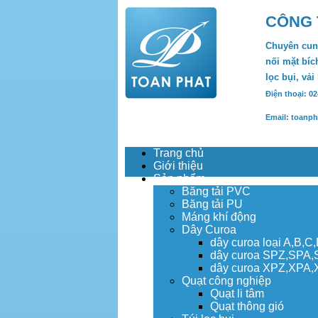
CÔNG 
Chuyên cung
nối mặt bích
lọc bụi, vải
Điện thoại: 0
Email: toanp
Trang chủ
Giới thiệu
Sản phẩm
Băng tải PVC
Băng tải PU
Máng khí động
Dây Curoa
dây curoa loại A,B,C
dây curoa SPZ,SPA
dây curoa XPZ,XPA
Quạt công nghiệp
Quạt li tâm
Quạt thông gió