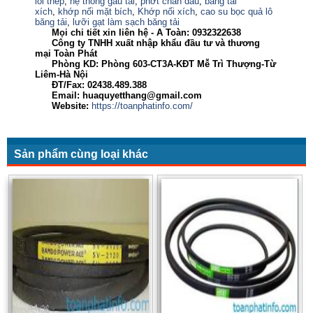
lõi thép
,
hệ thống gầu tải
,
phớt chắn dầu
,
băng tải
xích
,
khớp nối mặt bích
,
Khớp nối xích
,
cao su bọc quả lô
băng tải
,
lưỡi gạt làm sạch băng tải
Mọi chi tiết xin liên hệ - A Toàn:
0932322638
Công ty TNHH xuất nhập khẩu đầu tư và thương
mại Toàn Phát
Phòng KD: Phòng 603-CT3A-KĐT Mễ Trì Thượng-Từ
Liêm-Hà Nội
ĐT/Fax: 02438.489.388
Email: huaquyetthang@gmail.com
Website:
https://toanphatinfo.com/
Sản phẩm cùng loại khác