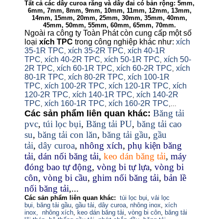
Tất cả các dây curoa răng và dây đai có bản rộng: 5mm,
6mm, 7mm, 8mm, 9mm, 10mm, 11mm, 12mm, 13mm,
14mm, 15mm, 20mm, 25mm, 30mm, 35mm, 40mm,
45mm, 50mm, 55mm, 60mm, 65mm, 70mm.
Ngoài ra công ty Toàn Phát còn cung cấp một số
loại
xích TPC
trong công nghiệp khác như:
xích
35-1R TPC
xích 35-2R TPC
xích 40-1R
,
,
TPC
xích 40-2R TPC
xích 50-1R TPC
xích 50-
,
,
,
2R TPC
xích 60-1R TPC
xích 60-2R TPC
xích
,
,
,
80-1R TPC
xích 80-2R TPC
xích 100-1R
,
,
TPC
xích 100-2R TPC
xích 120-1R TPC
xích
,
,
,
120-2R TPC
xích 140-1R TPC
xích 140-2R
,
,
TPC
xích 160-1R TPC
xích 160-2R TPC
,
,
,...
Băng tải
Các sản phẩm liên quan khác:
pvc
,
túi lọc bụi
,
Băng tải PU
,
băng tải cao
su
,
băng tải con lăn
,
băng tải gầu
,
gầu
tải
,
dây curoa
,
nhông xích
,
phụ kiện băng
tải
,
dán nối băng tải
,
keo dán băng tải
,
máy
đóng bao tự động
,
vòng bi tự lựa
,
vòng bi
côn
,
vòng bi cầu
,
ghim nối băng tải
,
bản lề
nối băng tải
,...
Các sản phẩm liên quan khác:
túi lọc bụi
,
vải lọc
bụi,
băng tải gầu
,
gầu tải
,
dây curoa
,
nhông inox
,
xích
inox,
nhông xích
,
keo dán băng tải
,
vòng bi côn
,
băng tải