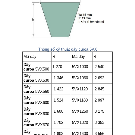
Thông số kỹ thuật dây curoa 5VX
Mã dây
R
Mã dây
R
Dây
1 270
5VX1000
2 540
curoa
5VX500
Dây
1 346
5VX1060
2 692
curoa
5VX530
Dây
1 422
5VX1120
2 845
curoa
5VX560
Dây
1 524
5VX1180
2 997
curoa
5VX600
Dây
1 600
5VX1250
3 175
curoa
5VX630
Dây
1 702
5VX1320
3 353
curoa
5VX670
Dây
1 803
5VX1400
3 556