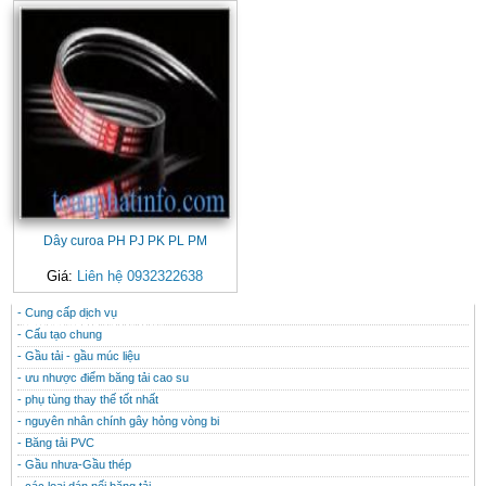
Dây curoa PH PJ PK PL PM
Giá:
Liên hệ 0932322638
- Cung cấp dịch vụ
CONTACT
THÔNG TIN HỮU ÍCH
- Cấu tạo chung
- Gầu tải - gầu múc liệu
- ưu nhược điểm băng tải cao su
- phụ tùng thay thế tốt nhất
- nguyên nhân chính gây hỏng vòng bi
- Băng tải PVC
- Gầu nhưa-Gầu thép
- các loại dán nối băng tải