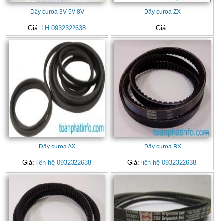
Dây curoa 3V 5V 8V
Dây curoa ZX
Giá:
LH 0932322638
Giá:
Dây curoa AX
Dây curoa BX
Giá:
liên hệ 0932322638
Giá:
liên hệ 0932322638