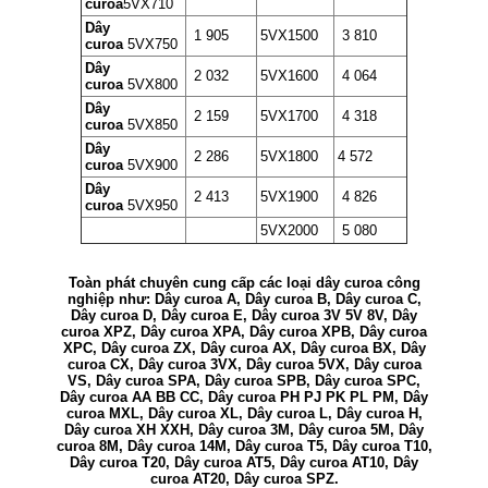
curoa
5VX710
Dây
1 905
5VX1500
3 810
curoa
5VX750
Dây
2 032
5VX1600
4 064
curoa
5VX800
Dây
2 159
5VX1700
4 318
curoa
5VX850
Dây
2 286
5VX1800
4 572
curoa
5VX900
Dây
2 413
5VX1900
4 826
curoa
5VX950
5VX2000
5 080
Toàn phát chuyên cung cấp các loại dây curoa công
nghiệp như: Dây curoa A, Dây curoa B, Dây curoa C,
Dây curoa D, Dây curoa E, Dây curoa 3V 5V 8V, Dây
curoa XPZ, Dây curoa XPA, Dây curoa XPB, Dây curoa
XPC, Dây curoa ZX, Dây curoa AX, Dây curoa BX, Dây
curoa CX, Dây curoa 3VX, Dây curoa 5VX, Dây curoa
VS, Dây curoa SPA, Dây curoa SPB, Dây curoa SPC,
Dây curoa AA BB CC, Dây curoa PH PJ PK PL PM, Dây
curoa MXL, Dây curoa XL, Dây curoa L, Dây curoa H,
Dây curoa XH XXH, Dây curoa 3M, Dây curoa 5M, Dây
curoa 8M, Dây curoa 14M, Dây curoa T5, Dây curoa T10,
Dây curoa T20, Dây curoa AT5, Dây curoa AT10, Dây
curoa AT20, Dây curoa SPZ.