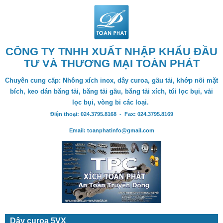
CÔNG TY TNHH XUẤT NHẬP KHẨU ĐẦU
TƯ VÀ THƯƠNG MẠI TOÀN PHÁT
Chuyên cung cấp: Nhông xích inox, dây curoa, gầu tải, khớp nối mặt
bích, keo dán băng tải, băng tải gầu, băng tải xích, túi lọc bụi, vải
lọc bụi, vòng bi các loại.
Điện thoại: 024.3795.8168 - Fax: 024.3795.8169
Email: toanphatinfo@gmail.com
Dây curoa 5VX