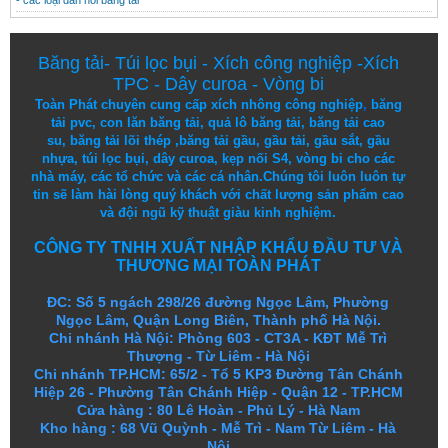
Băng tải
-
Túi lọc bụi
-
Xích công nghiệp
-
Xích
TPC
-
Dây curoa
-
Vòng bi
Toàn Phát chuyên cung cấp
xích nhông công nghiệp
,
băng
tải pvc
,
con lăn băng tải
,
quả lô băng tải
,
băng tải cao
su
,
băng tải lõi thép
,
băng tải gầu
,
gầu tải
,
gầu sắt
,
gầu
nhựa
,
túi lọc bụi
, dây curoa,
kẹp nối S4
,
vòng bi
cho các
nhà máy, các tổ chức và các cá nhân.
Chúng tôi
luôn luôn
tự
tin
sẽ
làm
hài lòng
quý khách
với
chất lượng
sản
phẩm
cao
và
đội ngũ
kỹ thuật
giàu kinh nghiệm.
CÔNG TY TNHH XUẤT NHẬP KHẨU ĐẦU TƯ VÀ
THƯƠNG MẠI TOÀN PHÁT
ĐC: Số 5 ngách 298/26 đường Ngọc Lâm, Phường
Ngọc Lâm, Quận Long Biên, Thành phố Hà Nội.
Chi nhánh Hà Nội: Phòng 603 - CT3A - KĐT Mễ Trì
Thượng - Từ Liêm - Hà Nội
Chi nhánh TP.HCM: 65/2 - Tổ 5 KP3 Đường Tân Chánh
Hiệp 26 - Phường Tân Chánh Hiệp - Quận 12 - TP.HCM
Cửa hàng
:
80 Lê Hoàn - Phủ Lý - Hà Nam
Kho hàng
:
68 Vũ Quỳnh - Mễ Trì - Nam Từ Liêm - Hà
Nội