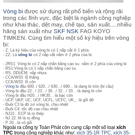
Vòng bi
được sử dụng rất phổ biến và rộng rãi
trong các lĩnh vực, đặc biệt là ngành công nghiệp
như khai thác, dệt may, chế tạo, sản xuất.....nhiều
hãng sản xuất như
SKF
NSK
FAG KOYO
TIMKEN. Cùng tìm hiểu một số ký hiệu trên vòng
bi:
- Z: Là ký hiệu của vòng bi có 1 nắp sắt ở 1 phía.
- ZZ: Là
vòng bi
có 2 nắp sắt nằm ở 2 phía của bi.
- 2RS1: Vòng bi
có 2 nắp chắn bằng cao su nằm ở 2 phía của vòng bi
- RS1:Vòng bi có 1 nắp chắn bằng cao su.
- RS, DDUCM: nắp nhựa
- CCA/W33: lỗ thẳng
- CCK/W33: lỗ côn
-
Vòng bi
đầu 600../ 620.../ 630.../ 690... là dạng bi tròn (bi cầu)
- Vòng bi đầu 22.../ 23.../ 30.../ 32.../ 33... là dạng bi côn
- Vòng bi đầu H20.../ HK30... là bạc côn
- UCP, UKP, UC, UCF, UCFL, UCFC, UK,,, là gối đỡ
- Đuôi C3 là độ zơ vòng bi, chịu nhiệt
- Đuôi C4: tốc độ cao chịu nhiệt
- NJ22.. ECP là rọ thép
- NJ 22..M là rọ đồng
- P 20...la vỏ gối
Ngoài ra công ty Toàn Phát còn cung cấp một số loại
xích
TPC
trong công nghiệp khác như:
xích 35-1R TPC
xích 35-
,