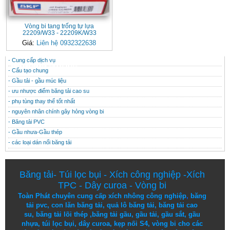
Vòng bi tang trống tự lựa
22209/W33 - 22209K/W33
Giá:
Liên hệ 0932322638
- Cung cấp dịch vụ
CONTACT
THÔNG TIN HỮU ÍCH
- Cấu tạo chung
- Gầu tải - gầu múc liệu
- ưu nhược điểm băng tải cao su
- phụ tùng thay thế tốt nhất
- nguyên nhân chính gây hỏng vòng bi
- Băng tải PVC
- Gầu nhưa-Gầu thép
- các loại dán nối băng tải
Băng tải
-
Túi lọc bụi
-
Xích công nghiệp
-
Xích
TPC
-
Dây curoa
-
Vòng bi
Toàn Phát chuyên cung cấp
xích nhông công nghiệp
,
băng
tải pvc
,
con lăn băng tải
,
quả lô băng tải
,
băng tải cao
su
,
băng tải lõi thép
,
băng tải gầu
,
gầu tải
,
gầu sắt
,
gầu
nhựa
,
túi lọc bụi
, dây curoa,
kẹp nối S4
,
vòng bi
cho các