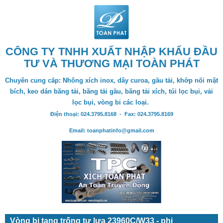
CÔNG TY TNHH XUẤT NHẬP KHẨU ĐẦU
TƯ VÀ THƯƠNG MẠI TOÀN PHÁT
Chuyên cung cấp: Nhông xích inox, dây curoa, gầu tải, khớp nối mặt
bích, keo dán băng tải, băng tải gầu, băng tải xích, túi lọc bụi, vải
lọc bụi, vòng bi các loại.
Điện thoại: 024.3795.8168 - Fax: 024.3795.8169
Email: toanphatinfo@gmail.com
Vòng bi tang trống tự lựa 23960C/W33 - phi