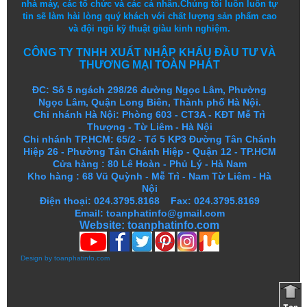
nhà máy, các tổ chức và các cá nhân.
Chúng tôi
luôn luôn
tự
tin
sẽ
làm
hài lòng
quý khách
với
chất lượng
sản
phẩm
cao
và
đội ngũ
kỹ thuật
giàu kinh nghiệm.
CÔNG TY TNHH XUẤT NHẬP KHẨU ĐẦU TƯ VÀ
THƯƠNG MẠI TOÀN PHÁT
ĐC: Số 5 ngách 298/26 đường Ngọc Lâm, Phường
Ngọc Lâm, Quận Long Biên, Thành phố Hà Nội.
Chi nhánh Hà Nội: Phòng 603 - CT3A - KĐT Mễ Trì
Thượng - Từ Liêm - Hà Nội
Chi nhánh TP.HCM: 65/2 - Tổ 5 KP3 Đường Tân Chánh
Hiệp 26 - Phường Tân Chánh Hiệp - Quận 12 - TP.HCM
Cửa hàng
:
80 Lê Hoàn - Phủ Lý - Hà Nam
Kho hàng
:
68 Vũ Quỳnh - Mễ Trì - Nam Từ Liêm - Hà
Nội
Điện thoại: 024.3795.8168 Fax: 024.3795.8169
Email: toanphatinfo@gmail.com
Website:
toanphatinfo.com
Design by
toanphatinfo.com