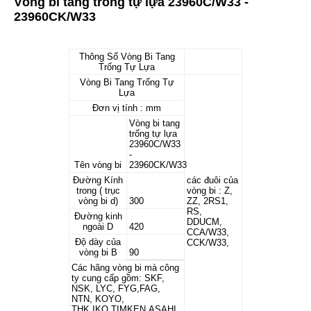
Vòng bi tang trống tự lựa 23960C/W33 -
23960CK/W33
Thông Số Vòng Bi Tang
Trống Tự Lựa
Vòng Bi Tang Trống Tự
Lựa
Đơn vị tính : mm
Vòng bi tang
trống tự lựa
23960C/W33
-
Tên vòng bi
23960CK/W33
Đường Kính
các đuôi của
trong ( trục
vòng bi : Z,
vòng bi d)
300
ZZ, 2RS1,
RS,
Đường kinh
DDUCM,
ngoài D
420
CCA/W33,
Độ dày của
CCK/W33,
vòng bi B
90
Các hãng vòng bi mà công
ty cung cấp gồm: SKF,
NSK, LYC, FYG,FAG,
NTN, KOYO,
THK,IKO,TIMKEN,ASAHI,