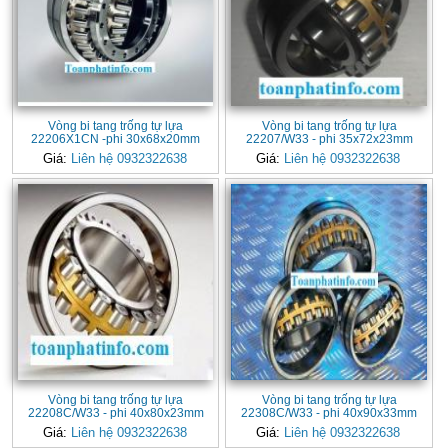
Vòng bi tang trống tự lựa
Vòng bi tang trống tự lựa
22206X1CN -phi 30x68x20mm
22207/W33 - phi 35x72x23mm
Giá:
Liên hệ 0932322638
Giá:
Liên hệ 0932322638
Vòng bi tang trống tự lựa
Vòng bi tang trống tự lựa
22208C/W33 - phi 40x80x23mm
22308C/W33 - phi 40x90x33mm
Giá:
Liên hệ 0932322638
Giá:
Liên hệ 0932322638