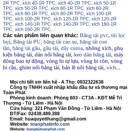
2R TPC
xích 40-1R TPC
xích 40-2R TPC
xích 50-1R
,
,
,
TPC
xích 50-2R TPC
xích 60-1R TPC
xích 60-2R
,
,
,
TPC
xích 80-1R TPC
xích 80-2R TPC
xích 100-1R
,
,
,
TPC
xích 100-2R TPC
xích 120-1R TPC
xích 120-2R
,
,
,
TPC
xích 140-1R TPC
xích 140-2R TPC
xích 160-1R
,
,
,
TPC
xích 160-2R TPC
,
,...
Băng tải pvc
,
túi lọc
Các sản phẩm liên quan khác:
bụi
,
Băng tải PU
,
băng tải cao su
,
băng tải con
lăn
,
băng tải gầu
,
gầu tải
,
dây curoa
,
nhông xích
,
phụ
kiện băng tải
,
dán nối băng tải
,
keo dán băng tải
,
máy
đóng bao tự động
,
vòng bi tự lựa
,
vòng bi côn
,
vòng
bi cầu
,
ghim nối băng tải
,
bản lề nối băng tải
,
xích
...
Mọi chi tiết xin liên hệ -
A
Thọ
:
0932322638
Công ty TNHH xuất nhập khẩu đầu tư và thương mại
Toàn Phát
Phòng kinh doanh: Phòng 603 - CT3A - KĐT Mễ Trì
Thượng - Từ Liêm - Hà Nội
Cửa hàng: 321 Phạm Văn Đồng - Từ Liêm - Hà Nội
ĐT/Fax: 02438.489.388
Email: huaquyetthang@gmail.com
Website:
toanphatinfo.com
Website:
bangtaitoanphat.com