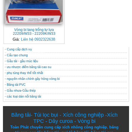
Vòng bi tang trống tự lựa
22209/W33 - 22209K/W33
Giá:
Liên hệ 0932322638
- Cung cấp dịch vụ
CONTACT
THÔNG TIN HỮU ÍCH
- Cấu tạo chung
- Gầu tải - gầu múc liệu
- ưu nhược điểm băng tải cao su
- phụ tùng thay thế tốt nhất
- nguyên nhân chính gây hỏng vòng bi
- Băng tải PVC
- Gầu nhưa-Gầu thép
- các loại dán nối băng tải
Băng tải
-
Túi lọc bụi
-
Xích công nghiệp
-
Xích
TPC
-
Dây curoa
-
Vòng bi
Toàn Phát chuyên cung cấp
xích nhông công nghiệp
,
băng