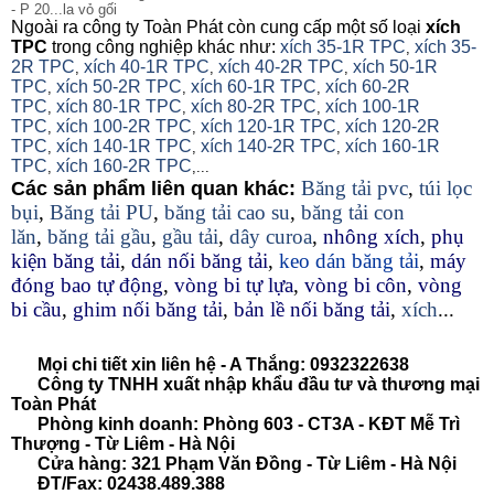
- P 20...la vỏ gối
Ngoài ra công ty Toàn Phát còn cung cấp một số loại
xích
TPC
trong công nghiệp khác như:
xích 35-1R TPC
xích 35-
,
2R TPC
xích 40-1R TPC
xích 40-2R TPC
xích 50-1R
,
,
,
TPC
xích 50-2R TPC
xích 60-1R TPC
xích 60-2R
,
,
,
TPC
xích 80-1R TPC
xích 80-2R TPC
xích 100-1R
,
,
,
TPC
xích 100-2R TPC
xích 120-1R TPC
xích 120-2R
,
,
,
TPC
xích 140-1R TPC
xích 140-2R TPC
xích 160-1R
,
,
,
TPC
xích 160-2R TPC
,
,...
Băng tải pvc
,
túi lọc
Các sản phẩm liên quan khác:
bụi
,
Băng tải PU
,
băng tải cao su
,
băng tải con
lăn
,
băng tải gầu
,
gầu tải
,
dây curoa
,
nhông xích
,
phụ
kiện băng tải
,
dán nối băng tải
,
keo dán băng tải
,
máy
đóng bao tự động
,
vòng bi tự lựa
,
vòng bi côn
,
vòng
bi cầu
,
ghim nối băng tải
,
bản lề nối băng tải
,
xích
...
Mọi chi tiết xin liên hệ - A Thắng:
0932322638
Công ty TNHH xuất nhập khẩu đầu tư và thương mại
Toàn Phát
Phòng kinh doanh: Phòng 603 - CT3A - KĐT Mễ Trì
Thượng - Từ Liêm - Hà Nội
Cửa hàng: 321 Phạm Văn Đồng - Từ Liêm - Hà Nội
ĐT/Fax: 02438.489.388