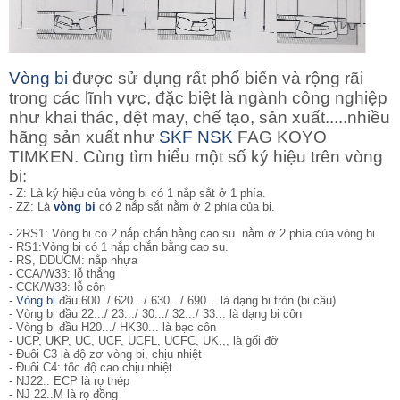
Vòng bi
được sử dụng rất phổ biến và rộng rãi
trong các lĩnh vực, đặc biệt là ngành công nghiệp
như khai thác, dệt may, chế tạo, sản xuất.....nhiều
hãng sản xuất như
SKF
NSK
FAG KOYO
TIMKEN. Cùng tìm hiểu một số ký hiệu trên vòng
bi:
- Z: Là ký hiệu của vòng bi có 1 nắp sắt ở 1 phía.
- ZZ: Là
vòng bi
có 2 nắp sắt nằm ở 2 phía của bi.
- 2RS1: Vòng bi
có 2 nắp chắn bằng cao su nằm ở 2 phía của vòng bi
- RS1:Vòng bi có 1 nắp chắn bằng cao su.
- RS, DDUCM: nắp nhựa
- CCA/W33: lỗ thẳng
- CCK/W33: lỗ côn
-
Vòng bi
đầu 600../ 620.../ 630.../ 690... là dạng bi tròn (bi cầu)
- Vòng bi đầu 22.../ 23.../ 30.../ 32.../ 33... là dạng bi côn
- Vòng bi đầu H20.../ HK30... là bạc côn
- UCP, UKP, UC, UCF, UCFL, UCFC, UK,,, là gối đỡ
- Đuôi C3 là độ zơ vòng bi, chịu nhiệt
- Đuôi C4: tốc độ cao chịu nhiệt
- NJ22.. ECP là rọ thép
- NJ 22..M là rọ đồng