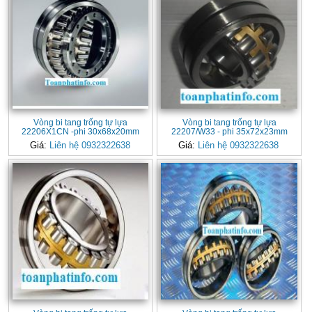
Vòng bi tang trống tự lựa
Vòng bi tang trống tự lựa
22206X1CN -phi 30x68x20mm
22207/W33 - phi 35x72x23mm
Giá:
Liên hệ 0932322638
Giá:
Liên hệ 0932322638