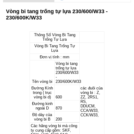
Vòng bi tang trống tự lựa 230/600/W33 -
230/600K/W33
Thông Số Vòng Bi Tang
Trống Tự Lựa
Vòng Bi Tang Trống Tự
Lựa
Đơn vị tính : mm
Vòng bi tang
trống tự lựa
230/600/W33
-
Tên vòng bi
230/600K/W33
Đường Kính
các đuôi của
trong ( trục
vòng bi : Z,
vòng bi d)
600
ZZ, 2RS1,
RS,
Đường kinh
DDUCM,
ngoài D
870
CCA/W33,
Độ dày của
CCK/W33,
vòng bi B
200
Các hãng vòng bi mà công
ty cung cấp gồm: SKF,