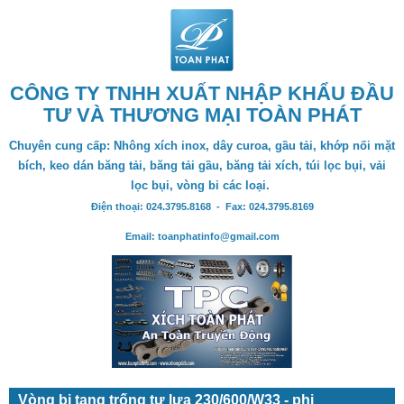
CÔNG TY TNHH XUẤT NHẬP KHẨU ĐẦU
TƯ VÀ THƯƠNG MẠI TOÀN PHÁT
Chuyên cung cấp: Nhông xích inox, dây curoa, gầu tải, khớp nối mặt
bích, keo dán băng tải, băng tải gầu, băng tải xích, túi lọc bụi, vải
lọc bụi, vòng bi các loại.
Điện thoại: 024.3795.8168 - Fax: 024.3795.8169
Email: toanphatinfo@gmail.com
Vòng bi tang trống tự lựa 230/600/W33 - phi