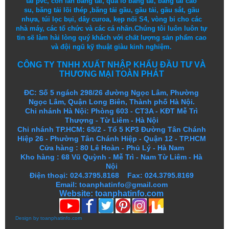
tải pvc
,
con lăn băng tải
,
quả lô băng tải
,
băng tải cao
su
,
băng tải lõi thép
,
băng tải gầu
,
gầu tải
,
gầu sắt
,
gầu
nhựa
,
túi lọc bụi
, dây curoa,
kẹp nối S4
,
vòng bi
cho các
nhà máy, các tổ chức và các cá nhân.
Chúng tôi
luôn luôn
tự
tin
sẽ
làm
hài lòng
quý khách
với
chất lượng
sản
phẩm
cao
và
đội ngũ
kỹ thuật
giàu kinh nghiệm.
CÔNG TY TNHH XUẤT NHẬP KHẨU ĐẦU TƯ VÀ
THƯƠNG MẠI TOÀN PHÁT
ĐC: Số 5 ngách 298/26 đường Ngọc Lâm, Phường
Ngọc Lâm, Quận Long Biên, Thành phố Hà Nội.
Chi nhánh Hà Nội: Phòng 603 - CT3A - KĐT Mễ Trì
Thượng - Từ Liêm - Hà Nội
Chi nhánh TP.HCM: 65/2 - Tổ 5 KP3 Đường Tân Chánh
Hiệp 26 - Phường Tân Chánh Hiệp - Quận 12 - TP.HCM
Cửa hàng
:
80 Lê Hoàn - Phủ Lý - Hà Nam
Kho hàng
:
68 Vũ Quỳnh - Mễ Trì - Nam Từ Liêm - Hà
Nội
Điện thoại: 024.3795.8168 Fax: 024.3795.8169
Email: toanphatinfo@gmail.com
Website:
toanphatinfo.com
Design by
toanphatinfo.com