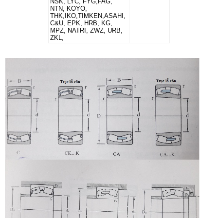
NSK, LYC, FYG,FAG,
NTN, KOYO,
THK,IKO,TIMKEN,ASAHI,
C&U, EPK, HRB, KG,
MPZ, NATRI, ZWZ, URB,
ZKL,