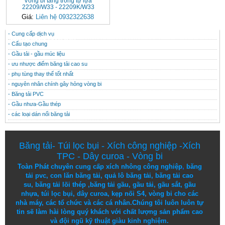
Vòng bi tang trống tự lựa
22209/W33 - 22209K/W33
Giá:
Liên hệ 0932322638
- Cung cấp dịch vụ
CONTACT
THÔNG TIN HỮU ÍCH
- Cấu tạo chung
- Gầu tải - gầu múc liệu
- ưu nhược điểm băng tải cao su
- phụ tùng thay thế tốt nhất
- nguyên nhân chính gây hỏng vòng bi
- Băng tải PVC
- Gầu nhưa-Gầu thép
- các loại dán nối băng tải
Băng tải
-
Túi lọc bụi
-
Xích công nghiệp
-
Xích
TPC
-
Dây curoa
-
Vòng bi
Toàn Phát chuyên cung cấp
xích nhông công nghiệp
,
băng
tải pvc
,
con lăn băng tải
,
quả lô băng tải
,
băng tải cao
su
,
băng tải lõi thép
,
băng tải gầu
,
gầu tải
,
gầu sắt
,
gầu
nhựa
,
túi lọc bụi
, dây curoa,
kẹp nối S4
,
vòng bi
cho các
nhà máy, các tổ chức và các cá nhân.
Chúng tôi
luôn luôn
tự
tin
sẽ
làm
hài lòng
quý khách
với
chất lượng
sản
phẩm
cao
và
đội ngũ
kỹ thuật
giàu kinh nghiệm.