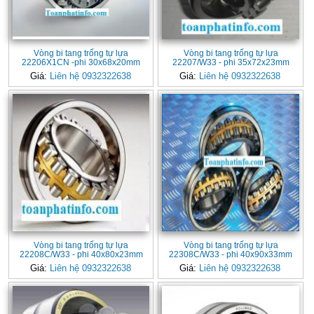
Vòng bi tang trống tự lựa
Vòng bi tang trống tự lựa
22206X1CN -phi 30x68x20mm
22207/W33 - phi 35x72x23mm
Giá:
Liên hệ 0932322638
Giá:
Liên hệ 0932322638
Vòng bi tang trống tự lựa
Vòng bi tang trống tự lựa
22208C/W33 - phi 40x80x23mm
22308C/W33 - phi 40x90x33mm
Giá:
Liên hệ 0932322638
Giá:
Liên hệ 0932322638