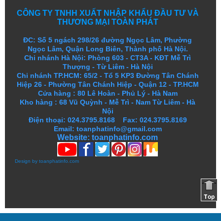
CÔNG TY TNHH XUẤT NHẬP KHẨU ĐẦU TƯ VÀ
THƯƠNG MẠI TOÀN PHÁT
ĐC: Số 5 ngách 298/26 đường Ngọc Lâm, Phường
Ngọc Lâm, Quận Long Biên, Thành phố Hà Nội.
Chi nhánh Hà Nội: Phòng 603 - CT3A - KĐT Mễ Trì
Thượng - Từ Liêm - Hà Nội
Chi nhánh TP.HCM: 65/2 - Tổ 5 KP3 Đường Tân Chánh
Hiệp 26 - Phường Tân Chánh Hiệp - Quận 12 - TP.HCM
Cửa hàng
:
80 Lê Hoàn - Phủ Lý - Hà Nam
Kho hàng
:
68 Vũ Quỳnh - Mễ Trì - Nam Từ Liêm - Hà
Nội
Điện thoại: 024.3795.8168 Fax: 024.3795.8169
Email: toanphatinfo@gmail.com
Website:
toanphatinfo.com
Design by
toanphatinfo.com