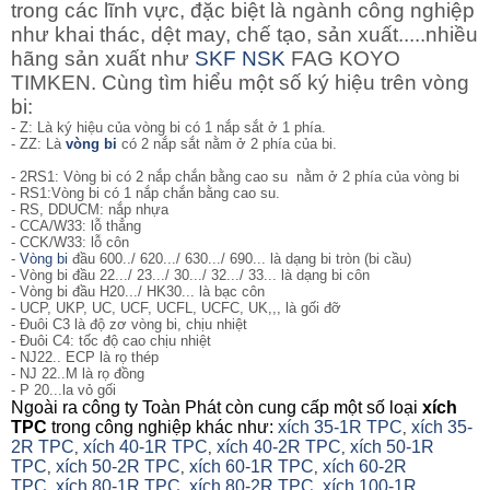
trong các lĩnh vực, đặc biệt là ngành công nghiệp
như khai thác, dệt may, chế tạo, sản xuất.....nhiều
hãng sản xuất như
SKF
NSK
FAG KOYO
TIMKEN. Cùng tìm hiểu một số ký hiệu trên vòng
bi:
- Z: Là ký hiệu của vòng bi có 1 nắp sắt ở 1 phía.
- ZZ: Là
vòng bi
có 2 nắp sắt nằm ở 2 phía của bi.
- 2RS1: Vòng bi
có 2 nắp chắn bằng cao su nằm ở 2 phía của vòng bi
- RS1:Vòng bi có 1 nắp chắn bằng cao su.
- RS, DDUCM: nắp nhựa
- CCA/W33: lỗ thẳng
- CCK/W33: lỗ côn
-
Vòng bi
đầu 600../ 620.../ 630.../ 690... là dạng bi tròn (bi cầu)
- Vòng bi đầu 22.../ 23.../ 30.../ 32.../ 33... là dạng bi côn
- Vòng bi đầu H20.../ HK30... là bạc côn
- UCP, UKP, UC, UCF, UCFL, UCFC, UK,,, là gối đỡ
- Đuôi C3 là độ zơ vòng bi, chịu nhiệt
- Đuôi C4: tốc độ cao chịu nhiệt
- NJ22.. ECP là rọ thép
- NJ 22..M là rọ đồng
- P 20...la vỏ gối
Ngoài ra công ty Toàn Phát còn cung cấp một số loại
xích
TPC
trong công nghiệp khác như:
xích 35-1R TPC
xích 35-
,
2R TPC
xích 40-1R TPC
xích 40-2R TPC
xích 50-1R
,
,
,
TPC
xích 50-2R TPC
xích 60-1R TPC
xích 60-2R
,
,
,
TPC
xích 80-1R TPC
xích 80-2R TPC
xích 100-1R
,
,
,