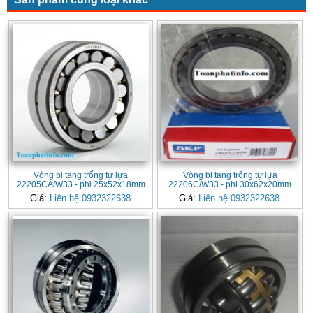
Vòng bi tang trống tự lựa
Vòng bi tang trống tự lựa
22205CA/W33 - phi 25x52x18mm
22206C/W33 - phi 30x62x20mm
Giá:
Liên hệ 0932322638
Giá:
Liên hệ 0932322638