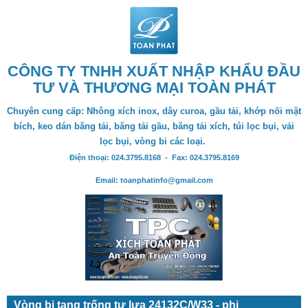
CÔNG TY TNHH XUẤT NHẬP KHẨU ĐẦU
TƯ VÀ THƯƠNG MẠI TOÀN PHÁT
Chuyên cung cấp: Nhông xích inox, dây curoa, gầu tải, khớp nối mặt
bích, keo dán băng tải, băng tải gầu, băng tải xích, túi lọc bụi, vải
lọc bụi, vòng bi các loại.
Điện thoại: 024.3795.8168 - Fax: 024.3795.8169
Email: toanphatinfo@gmail.com
Vòng bi tang trống tự lựa 24132C/W33 - phi