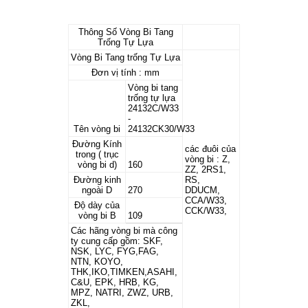
Thông Số Vòng Bi Tang
Trống Tự Lựa
Vòng Bi Tang trống Tự Lựa
Đơn vị tính : mm
Vòng bi tang
trống tự lựa
24132C/W33
-
Tên vòng bi
24132CK30/W33
Đường Kính
các đuôi của
trong ( trục
vòng bi : Z,
vòng bi d)
160
ZZ, 2RS1,
Đường kinh
RS,
ngoài D
270
DDUCM,
CCA/W33,
Độ dày của
CCK/W33,
vòng bi B
109
Các hãng vòng bi mà công
ty cung cấp gồm: SKF,
NSK, LYC, FYG,FAG,
NTN, KOYO,
THK,IKO,TIMKEN,ASAHI,
C&U, EPK, HRB, KG,
MPZ, NATRI, ZWZ, URB,
ZKL,