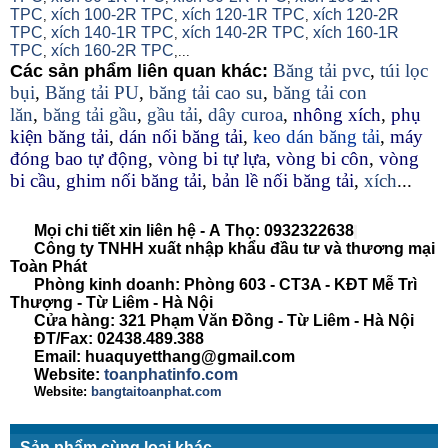
TPC
xích 100-2R TPC
xích 120-1R TPC
xích 120-2R
,
,
,
TPC
xích 140-1R TPC
xích 140-2R TPC
xích 160-1R
,
,
,
TPC
xích 160-2R TPC
,
,...
Băng tải pvc
,
túi lọc
Các sản phẩm liên quan khác:
bụi
,
Băng tải PU
,
băng tải cao su
,
băng tải con
lăn
,
băng tải gầu
,
gầu tải
,
dây curoa
,
nhông xích
,
phụ
kiện băng tải
,
dán nối băng tải
,
keo dán băng tải
,
máy
đóng bao tự động
,
vòng bi tự lựa
,
vòng bi côn
,
vòng
bi cầu
,
ghim nối băng tải
,
bản lề nối băng tải
,
xích
...
Mọi chi tiết xin liên hệ -
A
Thọ
: 0932322638
Công ty TNHH xuất nhập khẩu đầu tư và thương mại
Toàn Phát
Phòng kinh doanh: Phòng 603 - CT3A - KĐT Mễ Trì
Thượng - Từ Liêm - Hà Nội
Cửa hàng: 321 Phạm Văn Đồng - Từ Liêm - Hà Nội
ĐT/Fax: 02438.489.388
Email: huaquyetthang@gmail.com
Website:
toanphatinfo.com
Website:
bangtaitoanphat.com
Sản phẩm cùng loại khác