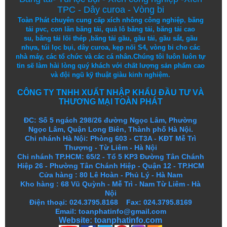
TPC
-
Dây curoa
-
Vòng bi
Toàn Phát chuyên cung cấp
xích nhông công nghiệp
,
băng
tải pvc
,
con lăn băng tải
,
quả lô băng tải
,
băng tải cao
su
,
băng tải lõi thép
,
băng tải gầu
,
gầu tải
,
gầu sắt
,
gầu
nhựa
,
túi lọc bụi
, dây curoa,
kẹp nối S4
,
vòng bi
cho các
nhà máy, các tổ chức và các cá nhân.
Chúng tôi
luôn luôn
tự
tin
sẽ
làm
hài lòng
quý khách
với
chất lượng
sản
phẩm
cao
và
đội ngũ
kỹ thuật
giàu kinh nghiệm.
CÔNG TY TNHH XUẤT NHẬP KHẨU ĐẦU TƯ VÀ
THƯƠNG MẠI TOÀN PHÁT
ĐC: Số 5 ngách 298/26 đường Ngọc Lâm, Phường
Ngọc Lâm, Quận Long Biên, Thành phố Hà Nội.
Chi nhánh Hà Nội: Phòng 603 - CT3A - KĐT Mễ Trì
Thượng - Từ Liêm - Hà Nội
Chi nhánh TP.HCM: 65/2 - Tổ 5 KP3 Đường Tân Chánh
Hiệp 26 - Phường Tân Chánh Hiệp - Quận 12 - TP.HCM
Cửa hàng
:
80 Lê Hoàn - Phủ Lý - Hà Nam
Kho hàng
:
68 Vũ Quỳnh - Mễ Trì - Nam Từ Liêm - Hà
Nội
Điện thoại: 024.3795.8168 Fax: 024.3795.8169
Email: toanphatinfo@gmail.com
Website:
toanphatinfo.com