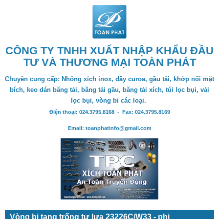
CÔNG TY TNHH XUẤT NHẬP KHẨU ĐẦU
TƯ VÀ THƯƠNG MẠI TOÀN PHÁT
Chuyên cung cấp: Nhông xích inox, dây curoa, gầu tải, khớp nối mặt
bích, keo dán băng tải, băng tải gầu, băng tải xích, túi lọc bụi, vải
lọc bụi, vòng bi các loại.
Điện thoại: 024.3795.8168 - Fax: 024.3795.8169
Email: toanphatinfo@gmail.com
Vòng bi tang trống tự lựa 23226C/W33 - phi