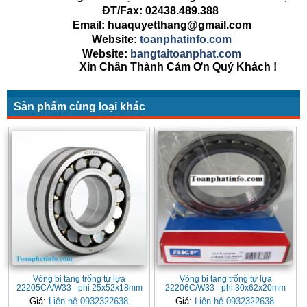
ĐT/Fax: 02438.489.388
Email: huaquyetthang@gmail.com
Website:
toanphatinfo.com
Website:
bangtaitoanphat.com
Xin Chân Thành Cảm Ơn Quý Khách !
Sản phẩm cùng loại khác
Vòng bi tang trống tự lựa
Vòng bi tang trống tự lựa
22205CA/W33 - phi 25x52x18mm
22206C/W33 - phi 30x62x20mm
Giá:
Liên hệ 0932322638
Giá:
Liên hệ 0932322638