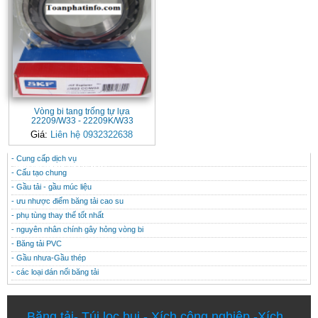
Vòng bi tang trống tự lựa
22209/W33 - 22209K/W33
Giá:
Liên hệ 0932322638
- Cung cấp dịch vụ
CONTACT
THÔNG TIN HỮU ÍCH
- Cấu tạo chung
- Gầu tải - gầu múc liệu
- ưu nhược điểm băng tải cao su
- phụ tùng thay thế tốt nhất
- nguyên nhân chính gây hỏng vòng bi
- Băng tải PVC
- Gầu nhưa-Gầu thép
- các loại dán nối băng tải
Băng tải
-
Túi lọc bụi
-
Xích công nghiệp
-
Xích