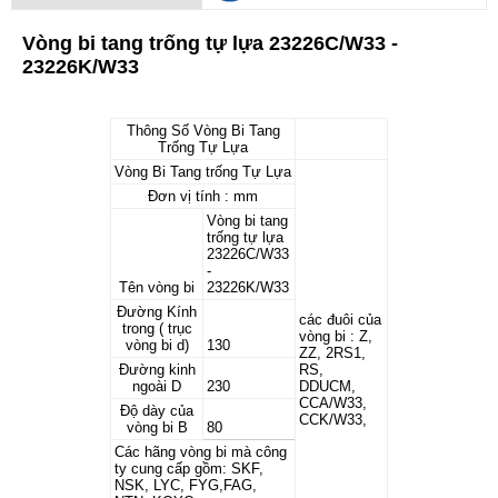
Vòng bi tang trống tự lựa 23226C/W33 -
23226K/W33
Thông Số Vòng Bi Tang
Trống Tự Lựa
Vòng Bi Tang trống Tự Lựa
Đơn vị tính : mm
Vòng bi tang
trống tự lựa
23226C/W33
-
Tên vòng bi
23226K/W33
Đường Kính
các đuôi của
trong ( trục
vòng bi : Z,
vòng bi d)
130
ZZ, 2RS1,
Đường kinh
RS,
ngoài D
230
DDUCM,
CCA/W33,
Độ dày của
CCK/W33,
vòng bi B
80
Các hãng vòng bi mà công
ty cung cấp gồm: SKF,
NSK, LYC, FYG,FAG,