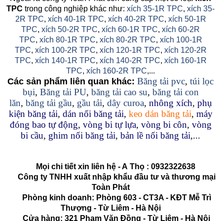
TPC
trong công nghiệp khác như:
xích 35-1R TPC
,
xích 35-
2R TPC
,
xích 40-1R TPC
,
xích 40-2R TPC
,
xích 50-1R
TPC
,
xích 50-2R TPC
,
xích 60-1R TPC
,
xích 60-2R
TPC
,
xích 80-1R TPC
,
xích 80-2R TPC
,
xích 100-1R
TPC
,
xích 100-2R TPC
,
xích 120-1R TPC
,
xích 120-2R
TPC
,
xích 140-1R TPC
,
xích 140-2R TPC
,
xích 160-1R
TPC
,
xích 160-2R TPC
,...
Băng tải pvc
,
túi lọc
Các sản phẩm liên quan khác:
bụi
,
Băng tải PU
,
băng tải cao su
,
băng tải con
lăn
,
băng tải gầu
,
gầu tải
,
dây curoa
,
nhông xích
,
phụ
kiện băng tải
,
dán nối băng tải
,
keo dán băng tải
,
máy
đóng bao tự động
,
vòng bi tự lựa
,
vòng bi côn
,
vòng
bi cầu
,
ghim nối băng tải
,
bản lề nối băng tải
,...
Mọi chi tiết xin liên hệ - A
Thọ
:
0932322638
Công ty TNHH xuất nhập khẩu đầu tư và thương mại
Toàn Phát
Phòng kinh doanh: Phòng 603 - CT3A - KĐT Mễ Trì
Thượng - Từ Liêm - Hà Nội
Cửa hàng: 321 Phạm Văn Đồng - Từ Liêm - Hà Nội