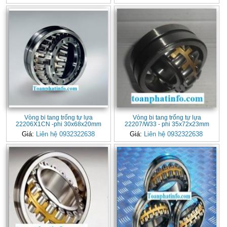
Vòng bi tang trống tự lựa
Vòng bi tang trống tự lựa
22206X1CN -phi 30x68x20mm
22207/W33 - phi 35x72x23mm
Giá:
Liên hệ 0932322638
Giá:
Liên hệ 0932322638