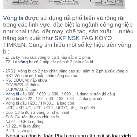
Vòng bi
được sử dụng rất phổ biến và rộng rãi
trong các lĩnh vực, đặc biệt là ngành công nghiệp
như khai thác, dệt may, chế tạo, sản xuất.....nhiều
hãng sản xuất như
SKF
NSK
FAG KOYO
TIMKEN. Cùng tìm hiểu một số ký hiệu trên vòng
bi:
- Z: Là ký hiệu của vòng bi có 1 nắp sắt ở 1 phía.
- ZZ: Là
vòng bi
có 2 nắp sắt nằm ở 2 phía của bi.
- 2RS1: Vòng bi
có 2 nắp chắn bằng cao su nằm ở 2 phía của vòng bi
- RS1:Vòng bi có 1 nắp chắn bằng cao su.
- RS, DDUCM: nắp nhựa
- CCA/W33: lỗ thẳng
- CCK/W33: lỗ côn
-
Vòng bi
đầu 600../ 620.../ 630.../ 690... là dạng bi tròn (bi cầu)
- Vòng bi đầu 22.../ 23.../ 30.../ 32.../ 33... là dạng bi côn
- Vòng bi đầu H20.../ HK30... là bạc côn
- UCP, UKP, UC, UCF, UCFL, UCFC, UK,,, là gối đỡ
- Đuôi C3 là độ zơ vòng bi, chịu nhiệt
- Đuôi C4: tốc độ cao chịu nhiệt
- NJ22.. ECP là rọ thép
- NJ 22..M là rọ đồng
- P 20...la vỏ gối
Ngoài ra công ty Toàn Phát còn cung cấp một số loại
xích