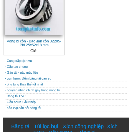
Vòng bi côn - Bạc đạn côn 32205-
Phi 25x52x18 mm
Giá:
- Cung cấp dịch vụ
CONTACT
THÔNG TIN HỮU ÍCH
- Cấu tạo chung
- Gầu tải - gầu múc liệu
- ưu nhược điểm băng tải cao su
- phụ tùng thay thế tốt nhất
- nguyên nhân chính gây hỏng vòng bi
- Băng tải PVC
- Gầu nhưa-Gầu thép
- các loại dán nối băng tải
Băng tải
-
Túi lọc bụi
-
Xích công nghiệp
-
Xích