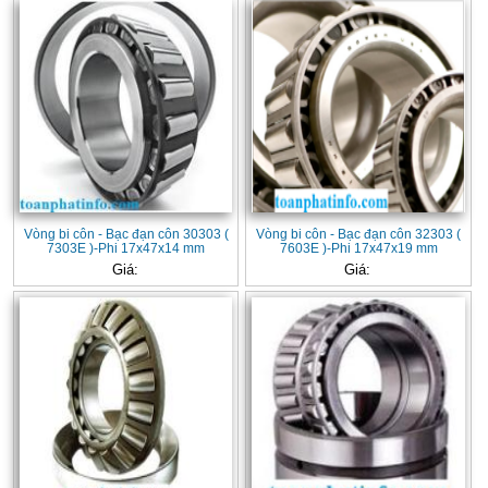
Vòng bi côn - Bạc đạn côn 30303 (
Vòng bi côn - Bạc đạn côn 32303 (
7303E )-Phi 17x47x14 mm
7603E )-Phi 17x47x19 mm
Giá:
Giá: