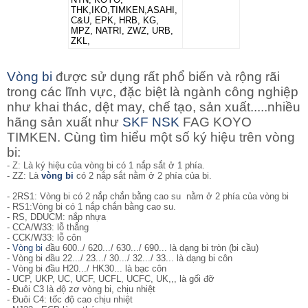
THK,IKO,TIMKEN,ASAHI,
C&U, EPK, HRB, KG,
MPZ, NATRI, ZWZ, URB,
ZKL,
Vòng bi
được sử dụng rất phổ biến và rộng rãi
trong các lĩnh vực, đặc biệt là ngành công nghiệp
như khai thác, dệt may, chế tạo, sản xuất.....nhiều
hãng sản xuất như
SKF
NSK
FAG KOYO
TIMKEN. Cùng tìm hiểu một số ký hiệu trên vòng
bi:
- Z: Là ký hiệu của vòng bi có 1 nắp sắt ở 1 phía.
- ZZ: Là
vòng bi
có 2 nắp sắt nằm ở 2 phía của bi.
- 2RS1: Vòng bi
có 2 nắp chắn bằng cao su nằm ở 2 phía của vòng bi
- RS1:Vòng bi có 1 nắp chắn bằng cao su.
- RS, DDUCM: nắp nhựa
- CCA/W33: lỗ thẳng
- CCK/W33: lỗ côn
-
Vòng bi
đầu 600../ 620.../ 630.../ 690... là dạng bi tròn (bi cầu)
- Vòng bi đầu 22.../ 23.../ 30.../ 32.../ 33... là dạng bi côn
- Vòng bi đầu H20.../ HK30... là bạc côn
- UCP, UKP, UC, UCF, UCFL, UCFC, UK,,, là gối đỡ
- Đuôi C3 là độ zơ vòng bi, chịu nhiệt
- Đuôi C4: tốc độ cao chịu nhiệt