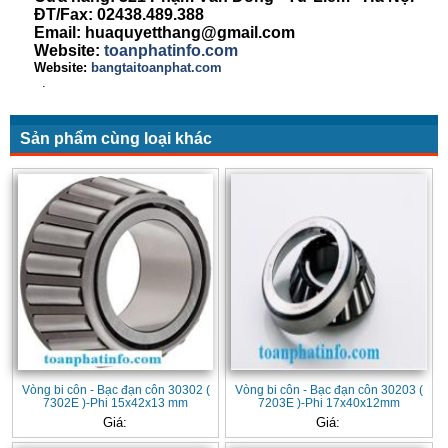
ĐT/Fax: 02438.489.388
Email: huaquyetthang@gmail.com
Website:
toanphatinfo.com
Website:
bangtaitoanphat.com
.
Sản phẩm cùng loại khác
Vòng bi côn - Bạc đạn côn 30302 (
Vòng bi côn - Bạc đạn côn 30203 (
7302E )-Phi 15x42x13 mm
7203E )-Phi 17x40x12mm
Giá:
Giá: