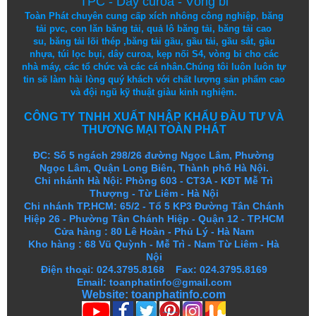
TPC
-
Dây curoa
-
Vòng bi
Toàn Phát chuyên cung cấp
xích nhông công nghiệp
,
băng
tải pvc
,
con lăn băng tải
,
quả lô băng tải
,
băng tải cao
su
,
băng tải lõi thép
,
băng tải gầu
,
gầu tải
,
gầu sắt
,
gầu
nhựa
,
túi lọc bụi
, dây curoa,
kẹp nối S4
,
vòng bi
cho các
nhà máy, các tổ chức và các cá nhân.
Chúng tôi
luôn luôn
tự
tin
sẽ
làm
hài lòng
quý khách
với
chất lượng
sản
phẩm
cao
và
đội ngũ
kỹ thuật
giàu kinh nghiệm.
CÔNG TY TNHH XUẤT NHẬP KHẨU ĐẦU TƯ VÀ
THƯƠNG MẠI TOÀN PHÁT
ĐC: Số 5 ngách 298/26 đường Ngọc Lâm, Phường
Ngọc Lâm, Quận Long Biên, Thành phố Hà Nội.
Chi nhánh Hà Nội: Phòng 603 - CT3A - KĐT Mễ Trì
Thượng - Từ Liêm - Hà Nội
Chi nhánh TP.HCM: 65/2 - Tổ 5 KP3 Đường Tân Chánh
Hiệp 26 - Phường Tân Chánh Hiệp - Quận 12 - TP.HCM
Cửa hàng
:
80 Lê Hoàn - Phủ Lý - Hà Nam
Kho hàng
:
68 Vũ Quỳnh - Mễ Trì - Nam Từ Liêm - Hà
Nội
Điện thoại: 024.3795.8168 Fax: 024.3795.8169
Email: toanphatinfo@gmail.com
Website:
toanphatinfo.com