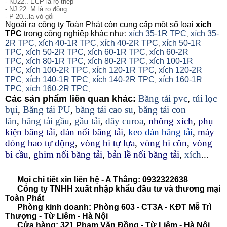
- NJ22.. ECP là rọ thép
- NJ 22..M là rọ đồng
- P 20...la vỏ gối
Ngoài ra công ty Toàn Phát còn cung cấp một số loại
xích
TPC
trong công nghiệp khác như:
xích 35-1R TPC
xích 35-
,
2R TPC
xích 40-1R TPC
xích 40-2R TPC
xích 50-1R
,
,
,
TPC
xích 50-2R TPC
xích 60-1R TPC
xích 60-2R
,
,
,
TPC
xích 80-1R TPC
xích 80-2R TPC
xích 100-1R
,
,
,
TPC
xích 100-2R TPC
xích 120-1R TPC
xích 120-2R
,
,
,
TPC
xích 140-1R TPC
xích 140-2R TPC
xích 160-1R
,
,
,
TPC
xích 160-2R TPC
,
,...
Băng tải pvc
,
túi lọc
Các sản phẩm liên quan khác:
bụi
,
Băng tải PU
,
băng tải cao su
,
băng tải con
lăn
,
băng tải gầu
,
gầu tải
,
dây curoa
,
nhông xích
,
phụ
kiện băng tải
,
dán nối băng tải
,
keo dán băng tải
,
máy
đóng bao tự động
,
vòng bi tự lựa
,
vòng bi côn
,
vòng
bi cầu
,
ghim nối băng tải
,
bản lề nối băng tải
,
xích
...
Mọi chi tiết xin liên hệ - A Thắng:
0932322638
Công ty TNHH xuất nhập khẩu đầu tư và thương mại
Toàn Phát
Phòng kinh doanh: Phòng 603 - CT3A - KĐT Mễ Trì
Thượng - Từ Liêm - Hà Nội
Cửa hàng: 321 Phạm Văn Đồng - Từ Liêm - Hà Nội