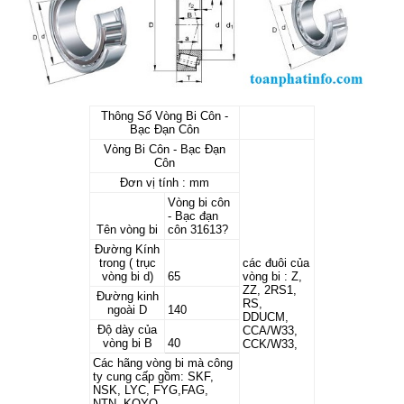
Thông Số Vòng Bi Côn -
Bạc Đạn Côn
Vòng Bi Côn - Bạc Đạn
Côn
Đơn vị tính : mm
Vòng bi côn
- Bạc đạn
Tên vòng bi
côn 31613?
Đường Kính
trong ( trục
các đuôi của
vòng bi d)
65
vòng bi : Z,
ZZ, 2RS1,
Đường kinh
RS,
ngoài D
140
DDUCM,
Độ dày của
CCA/W33,
vòng bi B
40
CCK/W33,
Các hãng vòng bi mà công
ty cung cấp gồm: SKF,
NSK, LYC, FYG,FAG,
NTN, KOYO,