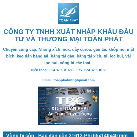
CÔNG TY TNHH XUẤT NHẬP KHẨU ĐẦU
TƯ VÀ THƯƠNG MẠI TOÀN PHÁT
Chuyên cung cấp: Nhông xích inox, dây curoa, gầu tải, khớp nối mặt
bích, keo dán băng tải, băng tải gầu, băng tải xích, túi lọc bụi, vải
lọc bụi, vòng bi các loại.
Điện thoại: 024.3795.8168 - Fax: 024.3795.8169
Email: toanphatinfo@gmail.com
Vòng bi côn - Bạc đạn côn 31613-Phi 65x140x40 mm