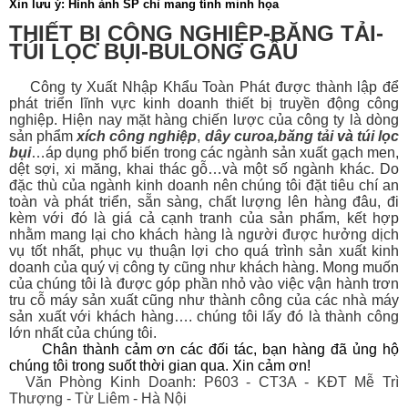
Xin lưu ý: Hình ảnh SP chỉ mang tính minh họa
THIẾT BỊ CÔNG NGHIỆP-BĂNG TẢI-
TÚI LỌC BỤI-BULONG GẦU
Công ty Xuất Nhập Khẩu Toàn Phát được thành lập để
phát triển lĩnh vực kinh doanh thiết bị
truyền động công
nghiệp. Hiện nay mặt hàng chiến lược của công ty là dòng
sản phẩm
xích công nghiệp
,
dây curoa
,
băng tải
và
túi lọc
bụi
…áp dụng phổ biến trong các ngành sản xuất gạch men,
dệt sợi, xi măng, khai thác gỗ…và một số ngành khác. Do
đặc thù của ngành kinh doanh nên chúng tôi đặt tiêu chí an
toàn và phát triển, sẵn sàng, chất lượng lên hàng đâu, đi
kèm với đó là giá cả cạnh tranh của sản phẩm, kết hợp
nhằm mang lại cho khách hàng là người được hưởng dịch
vụ tốt nhất, phục vụ thuận lợi cho quá trình sản xuất kinh
doanh của quý vị công ty cũng như khách hàng. Mong muốn
của chúng tôi là được góp phần nhỏ vào việc vận hành trơn
tru cỗ máy sản xuất cũng như thành công của các nhà máy
sản xuất với khách hàng…. chúng tôi lấy đó là thành công
lớn nhất của chúng tôi.
Chân thành cảm ơn các đối tác, bạn hàng đã ủng hộ
chúng tôi trong suốt thời gian qua. Xin cảm ơn!
Văn Phòng Kinh Doanh: P603 - CT3A - KĐT Mễ Trì
Thượng - Từ Liêm - Hà Nội