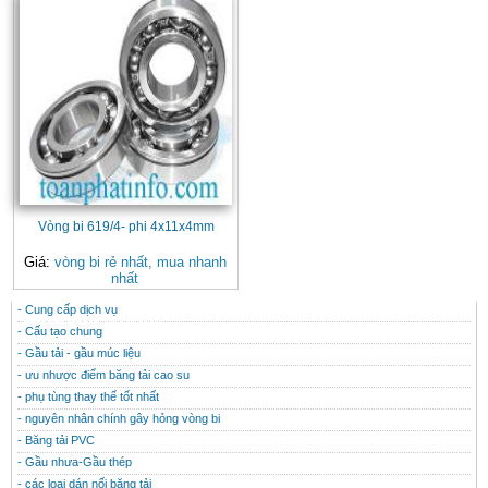
Vòng bi 619/4- phi 4x11x4mm
Giá:
vòng bi rẻ nhất, mua nhanh
nhất
- Cung cấp dịch vụ
CONTACT
THÔNG TIN HỮU ÍCH
- Cấu tạo chung
- Gầu tải - gầu múc liệu
- ưu nhược điểm băng tải cao su
- phụ tùng thay thế tốt nhất
- nguyên nhân chính gây hỏng vòng bi
- Băng tải PVC
- Gầu nhưa-Gầu thép
- các loại dán nối băng tải