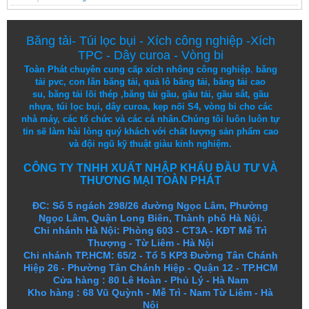
Băng tải
-
Túi lọc bụi
-
Xích công nghiệp
-
Xích
TPC
-
Dây curoa
-
Vòng bi
Toàn Phát chuyên cung cấp
xích nhông công nghiệp
,
băng
tải pvc
,
con lăn băng tải
,
quả lô băng tải
,
băng tải cao
su
,
băng tải lõi thép
,
băng tải gầu
,
gầu tải
,
gầu sắt
,
gầu
nhựa
,
túi lọc bụi
, dây curoa,
kẹp nối S4
,
vòng bi
cho các
nhà máy, các tổ chức và các cá nhân.
Chúng tôi
luôn luôn
tự
tin
sẽ
làm
hài lòng
quý khách
với
chất lượng
sản
phẩm
cao
và
đội ngũ
kỹ thuật
giàu kinh nghiệm.
CÔNG TY TNHH XUẤT NHẬP KHẨU ĐẦU TƯ VÀ
THƯƠNG MẠI TOÀN PHÁT
ĐC: Số 5 ngách 298/26 đường Ngọc Lâm, Phường
Ngọc Lâm, Quận Long Biên, Thành phố Hà Nội.
Chi nhánh Hà Nội: Phòng 603 - CT3A - KĐT Mễ Trì
Thượng - Từ Liêm - Hà Nội
Chi nhánh TP.HCM: 65/2 - Tổ 5 KP3 Đường Tân Chánh
Hiệp 26 - Phường Tân Chánh Hiệp - Quận 12 - TP.HCM
Cửa hàng
:
80 Lê Hoàn - Phủ Lý - Hà Nam
Kho hàng
:
68 Vũ Quỳnh - Mễ Trì - Nam Từ Liêm - Hà
Nội