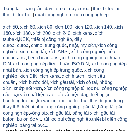
bang tai - băng tải
|
day curoa - dây curoa
|
thiet bi loc bui -
thiết bị lọc bụi
|
quat cong nghiep
|
xich cong nghiep
xích 50
,
xích 60
,
xích 80
,
xích 100
,
xích 120
,
xích 140
,
xích
160,
xích 180
,
xích 200
,
xích 240
,
xích kana
,
xích
tsubaki
,
NSK
,
thiết bị công nghiệp
,
dây
curoa
,
curoa
,
china
,
trung quốc
,
nhật
,
mỹ
,
xích
,
xích công
nghiệp
,
xích băng tải
,
xích ANSI
,
xích công nghiệp tiêu
chuẩn ansi
,
tiêu chuẩn ansi
,
xích công nghiệp tiêu chuẩn
DIN
,
xích công nghiệp tiêu chuẩn ISO
,
DIN
,
xích công nghiệp
nhật bản
,
xích công nghiệp trung quốc
,
xích công
nghiệp
,
xích DIN
,
xich kana,
xich hitachi
,
xích tiêu
chuẩn
,
xich bước đôi
,
xich gầu tải
,
xích có tai
,
nhông
xích
,
khớp nối xich
,
xích công nghiệp
,
túi lọc bụi công nghiệp
các loại với chất liệu cao cấp và hiện đaị
,
thiết bị lọc
bụi
,
lồng lọc bụi
,
túi vải lọc bụi
,
túi lọc bụi
,
thiết bị phụ tùng
thay thế
,
thiết bị
,
phụ tùng công nghiệp,
gầu tải
,
băng tải gầu
công nghiệp
,
vòng bi
,
xích gầu tải
,
băng tải xích
,
gầu tải
bulon
,
bulon ốc vít
,
túi lọc bụi công nghiệp
,
thiết bị điện công
nghiệp
,
băng tải pvc...