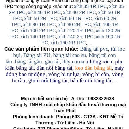
Ngoài ra công ty Toàn Phát còn cung cấp một số loại
xích
TPC
trong công nghiệp khác như:
xích 35-1R TPC
,
xích 35-
2R TPC
,
xích 40-1R TPC
,
xích 40-2R TPC
,
xích 50-1R
TPC
,
xích 50-2R TPC
,
xích 60-1R TPC
,
xích 60-2R
TPC
,
xích 80-1R TPC
,
xích 80-2R TPC
,
xích 100-1R
TPC
,
xích 100-2R TPC
,
xích 120-1R TPC
,
xích 120-2R
TPC
,
xích 140-1R TPC
,
xích 140-2R TPC
,
xích 160-1R
TPC
,
xích 160-2R TPC
,...
Băng tải pvc
,
túi lọc
Các sản phẩm liên quan khác:
bụi
,
Băng tải PU
,
băng tải cao su
,
băng tải con
lăn
,
băng tải gầu
,
gầu tải
,
dây curoa
,
nhông xích
,
phụ
kiện băng tải
,
dán nối băng tải
,
keo dán băng tải
,
máy
đóng bao tự động
,
vòng bi tự lựa
,
vòng bi côn
,
vòng
bi cầu
,
ghim nối băng tải
,
bản lề nối băng tải
,...
Mọi chi tiết xin liên hệ - A
Thọ
:
0932322638
Công ty TNHH xuất nhập khẩu đầu tư và thương mại
Toàn Phát
Phòng kinh doanh: Phòng 603 - CT3A - KĐT Mễ Trì
Thượng - Từ Liêm - Hà Nội
Cửa hàng: 321 Phạm Văn Đồng - Từ Liêm - Hà Nội