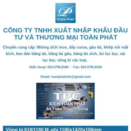
CÔNG TY TNHH XUẤT NHẬP KHẨU ĐẦU
TƯ VÀ THƯƠNG MẠI TOÀN PHÁT
Chuyên cung cấp: Nhông xích inox, dây curoa, gầu tải, khớp nối mặt
bích, keo dán băng tải, băng tải gầu, băng tải xích, túi lọc bụi, vải
lọc bụi, vòng bi các loại.
Điện thoại: 024.3795.8168 - Fax: 024.3795.8169
Email: toanphatinfo@gmail.com
Vòng bi 618/1180 M -phi 1180x1420x106mm