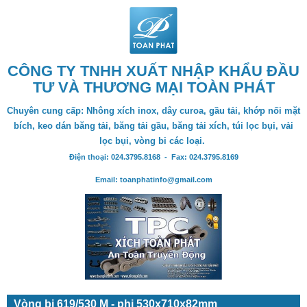
CÔNG TY TNHH XUẤT NHẬP KHẨU ĐẦU
TƯ VÀ THƯƠNG MẠI TOÀN PHÁT
Chuyên cung cấp: Nhông xích inox, dây curoa, gầu tải, khớp nối mặt
bích, keo dán băng tải, băng tải gầu, băng tải xích, túi lọc bụi, vải
lọc bụi, vòng bi các loại.
Điện thoại: 024.3795.8168 - Fax: 024.3795.8169
Email: toanphatinfo@gmail.com
Vòng bi 619/530 M - phi 530x710x82mm