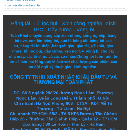
- các loại dán nối băng tải
Băng tải
-
Túi lọc bụi
-
Xích công nghiệp
-
Xích
TPC
-
Dây curoa
-
Vòng bi
Toàn Phát chuyên cung cấp
xích nhông công nghiệp
,
băng
tải pvc
,
con lăn băng tải
,
quả lô băng tải
,
băng tải cao
su
,
băng tải lõi thép
,
băng tải gầu
,
gầu tải
,
gầu sắt
,
gầu
nhựa
,
túi lọc bụi
, dây curoa,
kẹp nối S4
,
vòng bi
cho các
nhà máy, các tổ chức và các cá nhân.
Chúng tôi
luôn luôn
tự
tin
sẽ
làm
hài lòng
quý khách
với
chất lượng
sản
phẩm
cao
và
đội ngũ
kỹ thuật
giàu kinh nghiệm.
CÔNG TY TNHH XUẤT NHẬP KHẨU ĐẦU TƯ VÀ
THƯƠNG MẠI TOÀN PHÁT
ĐC: Số 5 ngách 298/26 đường Ngọc Lâm, Phường
Ngọc Lâm, Quận Long Biên, Thành phố Hà Nội.
Chi nhánh Hà Nội: Phòng 603 - CT3A - KĐT Mễ Trì
Thượng - Từ Liêm - Hà Nội
Chi nhánh TP.HCM: 65/2 - Tổ 5 KP3 Đường Tân Chánh
Hiệp 26 - Phường Tân Chánh Hiệp - Quận 12 - TP.HCM
Cửa hàng
:
80 Lê Hoàn - Phủ Lý - Hà Nam
Kho hàng
:
68 Vũ Quỳnh - Mễ Trì - Nam Từ Liêm - Hà