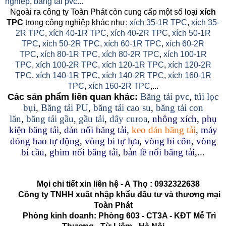
nghiệp
,
băng tải pvc...
Ngoài ra công ty Toàn Phát còn cung cấp một số loại
xích
TPC
trong công nghiệp khác như:
xích 35-1R TPC
,
xích 35-
2R TPC
,
xích 40-1R TPC
,
xích 40-2R TPC
,
xích 50-1R
TPC
,
xích 50-2R TPC
,
xích 60-1R TPC
,
xích 60-2R
TPC
,
xích 80-1R TPC
,
xích 80-2R TPC
,
xích 100-1R
TPC
,
xích 100-2R TPC
,
xích 120-1R TPC
,
xích 120-2R
TPC
,
xích 140-1R TPC
,
xích 140-2R TPC
,
xích 160-1R
TPC
,
xích 160-2R TPC
,...
Băng tải pvc
,
túi lọc
Các sản phẩm liên quan khác:
bụi
,
Băng tải PU
,
băng tải cao su
,
băng tải con
lăn
,
băng tải gầu
,
gầu tải
,
dây curoa
,
nhông xích
,
phụ
kiện băng tải
,
dán nối băng tải
,
keo dán băng tải
,
máy
đóng bao tự động
,
vòng bi tự lựa
,
vòng bi côn
,
vòng
bi cầu
,
ghim nối băng tải
,
bản lề nối băng tải
,...
Mọi chi tiết xin liên hệ - A
Thọ
:
0932322638
Công ty TNHH xuất nhập khẩu đầu tư và thương mại
Toàn Phát
Phòng kinh doanh: Phòng 603 - CT3A - KĐT Mễ Trì