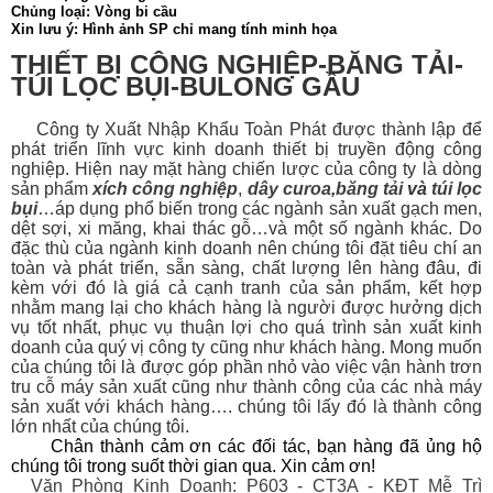
Chủng loại: Vòng bi cầu
Xin lưu ý: Hình ảnh SP chỉ mang tính minh họa
THIẾT BỊ CÔNG NGHIỆP-BĂNG TẢI-
TÚI LỌC BỤI-BULONG GẦU
Công ty Xuất Nhập Khẩu Toàn Phát được thành lập để
phát triển lĩnh vực kinh doanh thiết bị
truyền động công
nghiệp. Hiện nay mặt hàng chiến lược của công ty là dòng
sản phẩm
xích công nghiệp
,
dây curoa
,
băng tải
và
túi lọc
bụi
…áp dụng phổ biến trong các ngành sản xuất gạch men,
dệt sợi, xi măng, khai thác gỗ…và một số ngành khác. Do
đặc thù của ngành kinh doanh nên chúng tôi đặt tiêu chí an
toàn và phát triển, sẵn sàng, chất lượng lên hàng đâu, đi
kèm với đó là giá cả cạnh tranh của sản phẩm, kết hợp
nhằm mang lại cho khách hàng là người được hưởng dịch
vụ tốt nhất, phục vụ thuận lợi cho quá trình sản xuất kinh
doanh của quý vị công ty cũng như khách hàng. Mong muốn
của chúng tôi là được góp phần nhỏ vào việc vận hành trơn
tru cỗ máy sản xuất cũng như thành công của các nhà máy
sản xuất với khách hàng…. chúng tôi lấy đó là thành công
lớn nhất của chúng tôi.
Chân thành cảm ơn các đối tác, bạn hàng đã ủng hộ
chúng tôi trong suốt thời gian qua. Xin cảm ơn!
Văn Phòng Kinh Doanh: P603 - CT3A - KĐT Mễ Trì