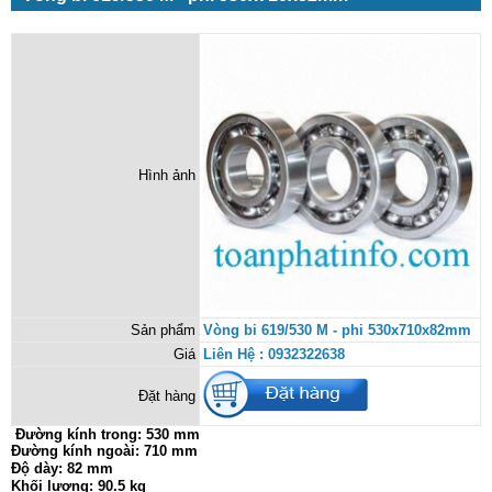
Hình ảnh
Sản phẩm
Vòng bi 619/530 M - phi 530x710x82mm
Giá
Liên Hệ : 0932322638
Đặt hàng
Đường kính trong:
530 mm
Đường kính ngoài: 710 mm
Độ dày: 82 mm
Khối lượng: 90.5 kg