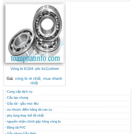
Vòng bi 619/4- phi 4x11x4mm
Giá:
vòng bi rẻ nhất, mua nhanh
nhất
- Cung cấp dịch vụ
CONTACT
THÔNG TIN HỮU ÍCH
- Cấu tạo chung
- Gầu tải - gầu múc liệu
- ưu nhược điểm băng tải cao su
- phụ tùng thay thế tốt nhất
- nguyên nhân chính gây hỏng vòng bi
- Băng tải PVC
- Gầu nhưa-Gầu thép