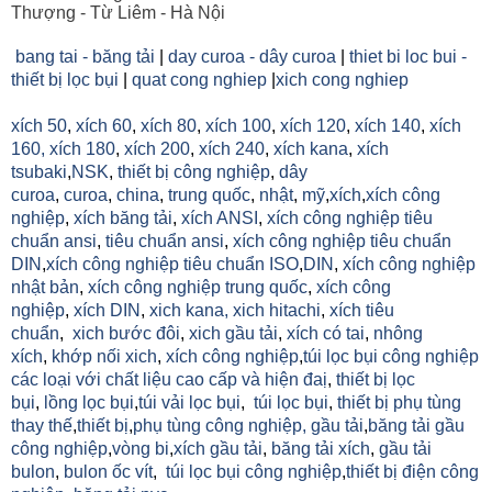
Thượng - Từ Liêm - Hà Nội
bang tai - băng tải
|
day curoa - dây curoa
|
thiet bi loc bui -
thiết bị lọc bụi
|
quat cong nghiep
|
xich cong nghiep
xích 50
,
xích 60
,
xích 80
,
xích 100
,
xích 120
,
xích 140
,
xích
160,
xích 180
,
xích 200
,
xích 240
,
xích kana
,
xích
tsubaki
,
NSK
,
thiết bị công nghiệp
,
dây
curoa
,
curoa
,
china
,
trung quốc
,
nhật
,
mỹ
,
xích
,
xích công
nghiệp
,
xích băng tải
,
xích ANSI
,
xích công nghiệp tiêu
chuẩn ansi
,
tiêu chuẩn ansi
,
xích công nghiệp tiêu chuẩn
DIN
,
xích công nghiệp tiêu chuẩn ISO
,
DIN
,
xích công nghiệp
nhật bản
,
xích công nghiệp trung quốc
,
xích công
nghiệp
,
xích DIN
,
xich kana,
xich hitachi
,
xích tiêu
chuẩn
,
xich bước đôi
,
xich gầu tải
,
xích có tai
,
nhông
xích
,
khớp nối xich
,
xích công nghiệp
,
túi lọc bụi công nghiệp
các loại với chất liệu cao cấp và hiện đaị
,
thiết bị lọc
bụi
,
lồng lọc bụi
,
túi vải lọc bụi
,
túi lọc bụi
,
thiết bị phụ tùng
thay thế
,
thiết bị
,
phụ tùng công nghiệp,
gầu tải
,
băng tải gầu
công nghiệp
,
vòng bi
,
xích gầu tải
,
băng tải xích
,
gầu tải
bulon
,
bulon ốc vít
,
túi lọc bụi công nghiệp
,
thiết bị điện công