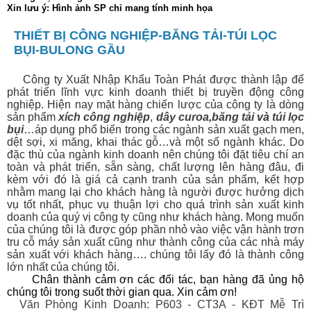
Xin lưu ý: Hình ảnh SP chỉ mang tính minh họa
THIẾT BỊ CÔNG NGHIỆP-BĂNG TẢI-TÚI LỌC
BỤI-BULONG GẦU
Công ty Xuất Nhập Khẩu Toàn Phát được thành lập để
phát triển lĩnh vực kinh doanh thiết bị
truyền động công
nghiệp. Hiện nay mặt hàng chiến lược của công ty là dòng
sản phẩm
xích công nghiệp
,
dây curoa
,
băng tải
và
túi lọc
bụi
…áp dụng phổ biến trong các ngành sản xuất gạch men,
dệt sợi, xi măng, khai thác gỗ…và một số ngành khác. Do
đặc thù của ngành kinh doanh nên chúng tôi đặt tiêu chí an
toàn và phát triển, sẵn sàng, chất lượng lên hàng đâu, đi
kèm với đó là giá cả cạnh tranh của sản phẩm, kết hợp
nhằm mang lại cho khách hàng là người được hưởng dịch
vụ tốt nhất, phục vụ thuận lợi cho quá trình sản xuất kinh
doanh của quý vị công ty cũng như khách hàng. Mong muốn
của chúng tôi là được góp phần nhỏ vào việc vận hành trơn
tru cỗ máy sản xuất cũng như thành công của các nhà máy
sản xuất với khách hàng…. chúng tôi lấy đó là thành công
lớn nhất của chúng tôi.
Chân thành cảm ơn các đối tác, bạn hàng đã ủng hộ
chúng tôi trong suốt thời gian qua. Xin cảm ơn!
Văn Phòng Kinh Doanh: P603 - CT3A - KĐT Mễ Trì