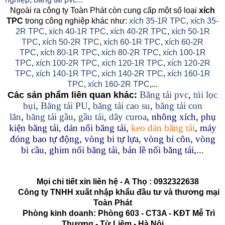
Ngoài ra công ty Toàn Phát còn cung cấp một số loại
xích
TPC
trong công nghiệp khác như:
xích 35-1R TPC
,
xích 35-
2R TPC
,
xích 40-1R TPC
,
xích 40-2R TPC
,
xích 50-1R
TPC
,
xích 50-2R TPC
,
xích 60-1R TPC
,
xích 60-2R
TPC
,
xích 80-1R TPC
,
xích 80-2R TPC
,
xích 100-1R
TPC
,
xích 100-2R TPC
,
xích 120-1R TPC
,
xích 120-2R
TPC
,
xích 140-1R TPC
,
xích 140-2R TPC
,
xích 160-1R
TPC
,
xích 160-2R TPC
,...
Băng tải pvc
,
túi lọc
Các sản phẩm liên quan khác:
bụi
,
Băng tải PU
,
băng tải cao su
,
băng tải con
lăn
,
băng tải gầu
,
gầu tải
,
dây curoa
,
nhông xích
,
phụ
kiện băng tải
,
dán nối băng tải
,
keo dán băng tải
,
máy
đóng bao tự động
,
vòng bi tự lựa
,
vòng bi côn
,
vòng
bi cầu
,
ghim nối băng tải
,
bản lề nối băng tải
,...
Mọi chi tiết xin liên hệ - A
Thọ
:
0932322638
Công ty TNHH xuất nhập khẩu đầu tư và thương mại
Toàn Phát
Phòng kinh doanh: Phòng 603 - CT3A - KĐT Mễ Trì
Thượng - Từ Liêm - Hà Nội