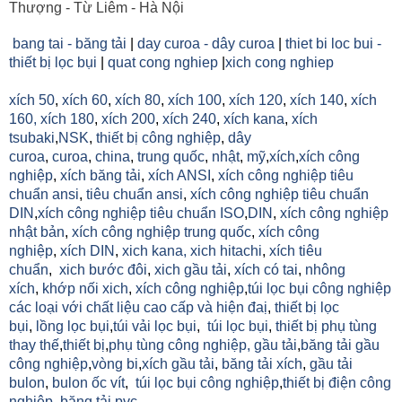
Thượng - Từ Liêm - Hà Nội
bang tai - băng tải
|
day curoa - dây curoa
|
thiet bi loc bui -
thiết bị lọc bụi
|
quat cong nghiep
|
xich cong nghiep
xích 50
,
xích 60
,
xích 80
,
xích 100
,
xích 120
,
xích 140
,
xích
160,
xích 180
,
xích 200
,
xích 240
,
xích kana
,
xích
tsubaki
,
NSK
,
thiết bị công nghiệp
,
dây
curoa
,
curoa
,
china
,
trung quốc
,
nhật
,
mỹ
,
xích
,
xích công
nghiệp
,
xích băng tải
,
xích ANSI
,
xích công nghiệp tiêu
chuẩn ansi
,
tiêu chuẩn ansi
,
xích công nghiệp tiêu chuẩn
DIN
,
xích công nghiệp tiêu chuẩn ISO
,
DIN
,
xích công nghiệp
nhật bản
,
xích công nghiệp trung quốc
,
xích công
nghiệp
,
xích DIN
,
xich kana,
xich hitachi
,
xích tiêu
chuẩn
,
xich bước đôi
,
xich gầu tải
,
xích có tai
,
nhông
xích
,
khớp nối xich
,
xích công nghiệp
,
túi lọc bụi công nghiệp
các loại với chất liệu cao cấp và hiện đaị
,
thiết bị lọc
bụi
,
lồng lọc bụi
,
túi vải lọc bụi
,
túi lọc bụi
,
thiết bị phụ tùng
thay thế
,
thiết bị
,
phụ tùng công nghiệp,
gầu tải
,
băng tải gầu
công nghiệp
,
vòng bi
,
xích gầu tải
,
băng tải xích
,
gầu tải
bulon
,
bulon ốc vít
,
túi lọc bụi công nghiệp
,
thiết bị điện công
nghiệp
,
băng tải pvc...