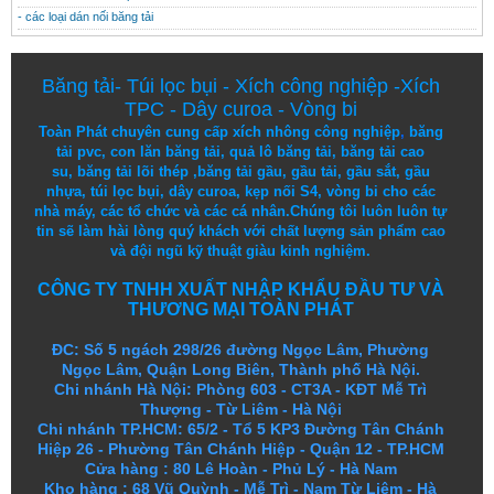
- các loại dán nối băng tải
Băng tải
-
Túi lọc bụi
-
Xích công nghiệp
-
Xích
TPC
-
Dây curoa
-
Vòng bi
Toàn Phát chuyên cung cấp
xích nhông công nghiệp
,
băng
tải pvc
,
con lăn băng tải
,
quả lô băng tải
,
băng tải cao
su
,
băng tải lõi thép
,
băng tải gầu
,
gầu tải
,
gầu sắt
,
gầu
nhựa
,
túi lọc bụi
, dây curoa,
kẹp nối S4
,
vòng bi
cho các
nhà máy, các tổ chức và các cá nhân.
Chúng tôi
luôn luôn
tự
tin
sẽ
làm
hài lòng
quý khách
với
chất lượng
sản
phẩm
cao
và
đội ngũ
kỹ thuật
giàu kinh nghiệm.
CÔNG TY TNHH XUẤT NHẬP KHẨU ĐẦU TƯ VÀ
THƯƠNG MẠI TOÀN PHÁT
ĐC: Số 5 ngách 298/26 đường Ngọc Lâm, Phường
Ngọc Lâm, Quận Long Biên, Thành phố Hà Nội.
Chi nhánh Hà Nội: Phòng 603 - CT3A - KĐT Mễ Trì
Thượng - Từ Liêm - Hà Nội
Chi nhánh TP.HCM: 65/2 - Tổ 5 KP3 Đường Tân Chánh
Hiệp 26 - Phường Tân Chánh Hiệp - Quận 12 - TP.HCM
Cửa hàng
:
80 Lê Hoàn - Phủ Lý - Hà Nam
Kho hàng
:
68 Vũ Quỳnh - Mễ Trì - Nam Từ Liêm - Hà