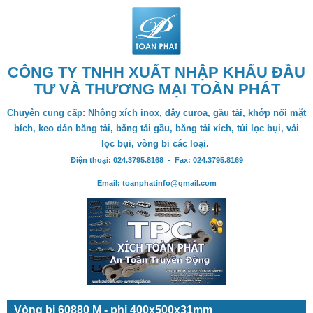
CÔNG TY TNHH XUẤT NHẬP KHẨU ĐẦU
TƯ VÀ THƯƠNG MẠI TOÀN PHÁT
Chuyên cung cấp: Nhông xích inox, dây curoa, gầu tải, khớp nối mặt
bích, keo dán băng tải, băng tải gầu, băng tải xích, túi lọc bụi, vải
lọc bụi, vòng bi các loại.
Điện thoại: 024.3795.8168 - Fax: 024.3795.8169
Email: toanphatinfo@gmail.com
Vòng bi 60880 M - phi 400x500x31mm