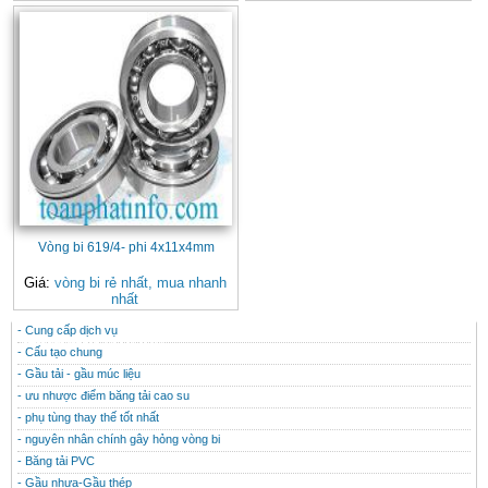
Vòng bi 619/4- phi 4x11x4mm
Giá:
vòng bi rẻ nhất, mua nhanh
nhất
- Cung cấp dịch vụ
CONTACT
THÔNG TIN HỮU ÍCH
- Cấu tạo chung
- Gầu tải - gầu múc liệu
- ưu nhược điểm băng tải cao su
- phụ tùng thay thế tốt nhất
- nguyên nhân chính gây hỏng vòng bi
- Băng tải PVC
- Gầu nhưa-Gầu thép