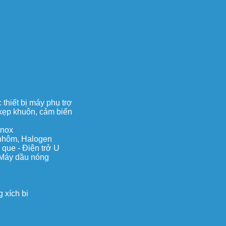
thiết bị máy phụ trợ
, kẹp khuôn, cảm biến
inox
c nhôm, Halogen
 que - Điện trở U
 Máy dầu nóng
 xích bi