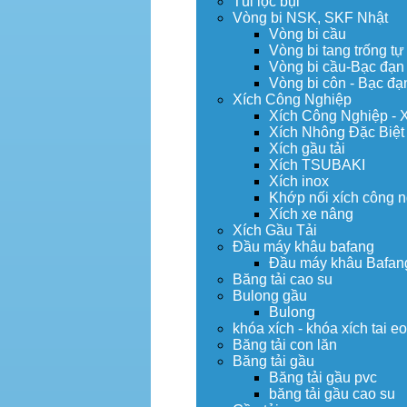
Túi lọc bụi
Vòng bi NSK, SKF Nhật
Vòng bi cầu
Vòng bi tang trống tự
Vòng bi cầu-Bạc đạn
Vòng bi côn - Bạc đạ
Xích Công Nghiệp
Xích Công Nghiệp - 
Xích Nhông Đặc Biệt
Xích gầu tải
Xích TSUBAKI
Xích inox
Khớp nối xích công 
Xích xe nâng
Xích Gầu Tải
Đầu máy khâu bafang
Đầu máy khâu Bafan
Băng tải cao su
Bulong gầu
Bulong
khóa xích - khóa xích tai e
Băng tải con lăn
Băng tải gầu
Băng tải gầu pvc
băng tải gầu cao su