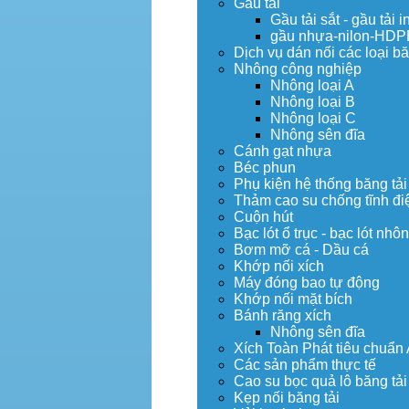
Gầu tải
Gầu tải sắt - gầu tải i
gầu nhựa-nilon-HDP
Dịch vụ dán nối các loại bă
Nhông công nghiệp
Nhông loại A
Nhông loại B
Nhông loại C
Nhông sên đĩa
Cánh gạt nhựa
Béc phun
Phụ kiện hệ thống băng tải
Thảm cao su chống tĩnh đi
Cuộn hút
Bạc lót ổ trục - bạc lót nhô
Bơm mỡ cá - Dầu cá
Khớp nối xích
Máy đóng bao tự động
Khớp nối mặt bích
Bánh răng xích
Nhông sên đĩa
Xích Toàn Phát tiêu chuẩn
Các sản phẩm thực tế
Cao su bọc quả lô băng tải
Kẹp nối băng tải