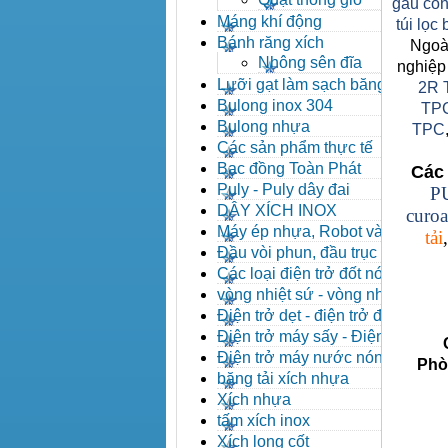
gầu côn
Máng khí động
túi lọc
Bánh răng xích
Ngoài
Nhông sên đĩa
nghiệp
Lưỡi gạt làm sạch băng tải
2R 
Bulong inox 304
TP
Bulong nhựa
TPC
Các sản phẩm thực tế
Bạc đồng Toàn Phát
Các 
Puly - Puly dây đai
P
DÂY XÍCH INOX
curoa
Máy ép nhựa, Robot và các
tải
thiết bị máy phụ trợ
Đầu vòi phun, đầu trục vít,
kẹp khuôn, cảm biến
Các loại điện trở đốt nóng
vòng nhiệt sứ - vòng nhiệt
inox
Điện trở dẹt - điện trở đúc
nhôm, Halogen
Điện trở máy sấy - Điện trở
Côn
que - Điện trở U
Điện trở máy nước nóng -
Phòng 
Máy dầu nóng
băng tải xích nhựa
Xích nhựa
tấm xích inox
Xích long cốt