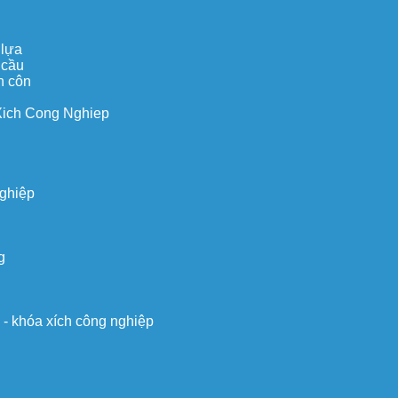
 lựa
 cầu
n côn
Xich Cong Nghiep
nghiệp
g
o - khóa xích công nghiệp