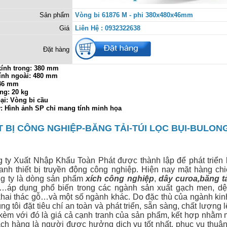
Sản phẩm
Vòng bi 61876 M - phi 380x480x46mm
Giá
Liên Hệ : 0932322638
Đặt hàng
ính trong:
380 mm
ính ngoài: 480 mm
 46 mm
ng: 20 kg
ại: Vòng bi cầu
ý: Hình ảnh SP chỉ mang tính minh họa
T BỊ CÔNG NGHIỆP-BĂNG TẢI-TÚI LỌC BỤI-BULON
 Xuất Nhập Khẩu Toàn Phát được thành lập để phát triển 
anh thiết bị
truyền động công nghiệp. Hiện nay mặt hàng ch
g ty là dòng sản phẩm
xích công nghiệp
,
dây curoa
,
băng t
…áp dụng phổ biến trong các ngành sản xuất gạch men, dệt
hai thác gỗ…và một số ngành khác. Do đặc thù của ngành ki
g tôi đặt tiêu chí an toàn và phát triển, sẵn sàng, chất lượng 
 kèm với đó là giá cả cạnh tranh của sản phẩm, kết hợp nhằm 
ch hàng là người được hưởng dịch vụ tốt nhất, phục vụ thuận