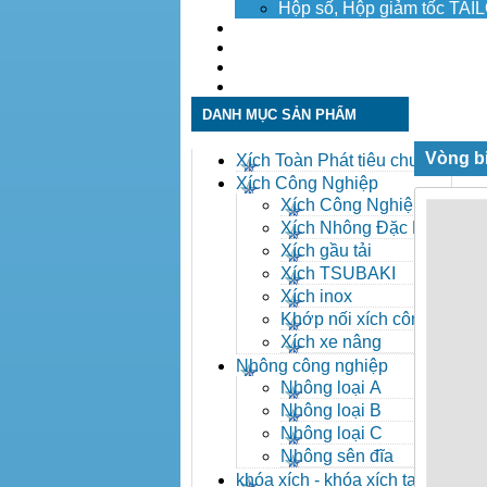
Hộp số, Hộp giảm tốc TA
Dịch vụ
Tuyển dụng
Tin tức
Liên hệ
DANH MỤC SẢN PHẨM
Vòng b
Xích Toàn Phát tiêu chuẩn
ANSI
Xích Công Nghiệp
Xích Công Nghiệp -
Xich Cong Nghiep
Xích Nhông Đặc Biệt
Xích gầu tải
Xích TSUBAKI
Xích inox
Khớp nối xích công
nghiệp
Xích xe nâng
Nhông công nghiệp
Nhông loại A
Nhông loại B
Nhông loại C
Nhông sên đĩa
khóa xích - khóa xích tai eo