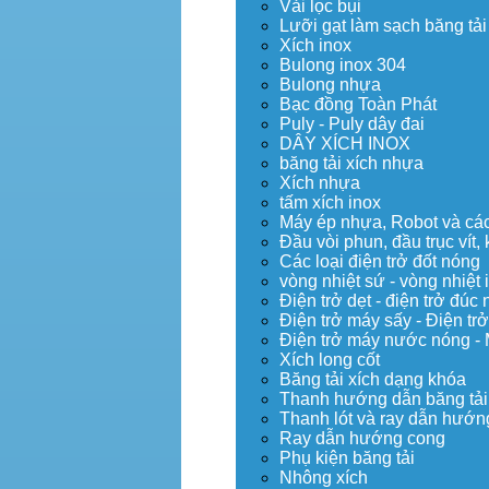
Vải lọc bụi
Lưỡi gạt làm sạch băng tải
Xích inox
Bulong inox 304
Bulong nhựa
Bạc đồng Toàn Phát
Puly - Puly dây đai
DÂY XÍCH INOX
băng tải xích nhựa
Xích nhựa
tấm xích inox
Máy ép nhựa, Robot và các 
Đầu vòi phun, đầu trục vít
Các loại điện trở đốt nóng
vòng nhiệt sứ - vòng nhiệt 
Điện trở dẹt - điện trở đú
Điện trở máy sấy - Điện trở
Điện trở máy nước nóng -
Xích long cốt
Băng tải xích dạng khóa
Thanh hướng dẫn băng tải
Thanh lót và ray dẫn hướng
Ray dẫn hướng cong
Phụ kiện băng tải
Nhông xích