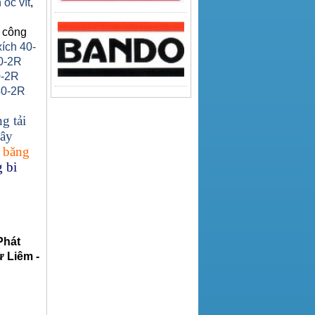
 ốc vít
,
 công
xích 40-
0-2R
0-2R
40-2R
g tải
ây
 băng
 bi
Phát
 Liêm -