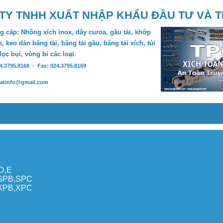
TY TNHH XUẤT NHẬP KHẨU ĐẦU TƯ VÀ 
 cấp: Nhông xích inox, dây curoa, gầu tải, khớp
, keo dán băng tải, băng tải gầu, băng tải xích, túi
 lọc bụi, vòng bi các loại.
24.3795.8168 - Fax: 024.3795.8169
hatinfo@gmail.com
,D,E
,SPB,SPC
,XPB,XPC