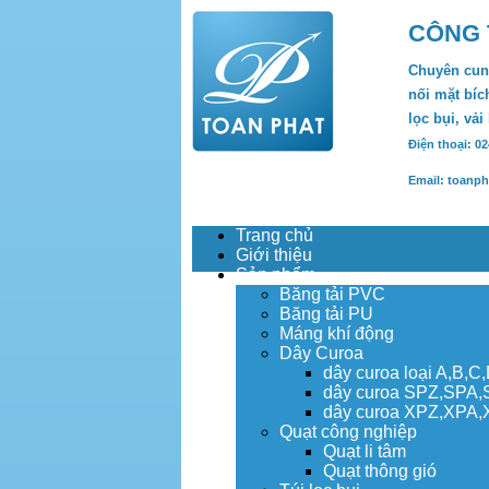
CÔNG 
Chuyên cung
nối mặt bích
lọc bụi, vải
Điện thoại: 0
Email: toanp
Trang chủ
Giới thiệu
Sản phẩm
Băng tải PVC
Băng tải PU
Máng khí động
Dây Curoa
dây curoa loại A,B,C
dây curoa SPZ,SPA
dây curoa XPZ,XPA
Quạt công nghiệp
Quạt li tâm
Quạt thông gió