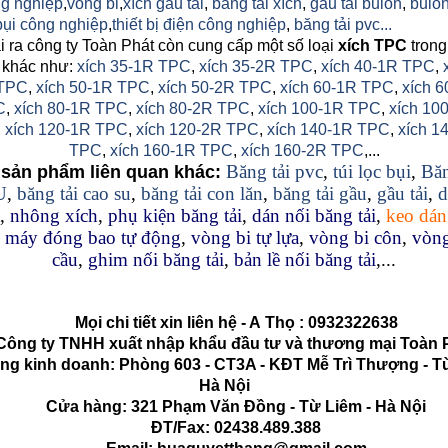
g nghiệp
,
vòng bi
,
xích gầu tải
,
băng tải xích
,
gầu tải bulon
,
bulon
 bụi công nghiệp
,
thiết bị điện công nghiệp
,
băng tải pvc...
 ra công ty Toàn Phát còn cung cấp một số loại
xích TPC
trong
 khác như:
xích 35-1R TPC
,
xích 35-2R TPC
,
xích 40-1R TPC
,
TPC
,
xích 50-1R TPC
,
xích 50-2R TPC
,
xích 60-1R TPC
,
xích 6
C
,
xích 80-1R TPC
,
xích 80-2R TPC
,
xích 100-1R TPC
,
xích 10
,
xích 120-1R TPC
,
xích 120-2R TPC
,
xích 140-1R TPC
,
xích 1
TPC
,
xích 160-1R TPC
,
xích 160-2R TPC
,...
Băng tải pvc
,
túi lọc bụi
,
Băn
sản phẩm liên quan khác:
U
,
băng tải cao su
,
băng tải con lăn
,
băng tải gầu
,
gầu tải
,
d
,
nhông xích
,
phụ kiện băng tải
,
dán nối băng tải
,
keo dán
,
máy đóng bao tự động
,
vòng bi tự lựa
,
vòng bi côn
,
vòng
cầu
,
ghim nối băng tải
,
bản lề nối băng tải
,...
Mọi chi tiết xin liên hệ - A
Thọ
:
0932322638
g ty TNHH xuất nhập khẩu đầu tư và thương mại Toàn 
kinh doanh: Phòng 603 - CT3A - KĐT Mễ Trì Thượng - Từ
Hà Nội
Cửa hàng: 321 Phạm Văn Đồng - Từ Liêm - Hà Nội
ĐT/Fax: 02438.489.388