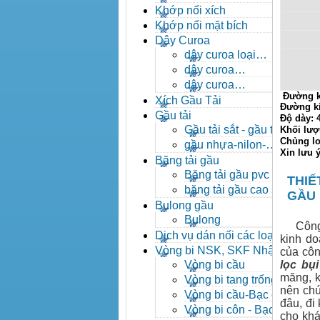
- khóa xích công nghiệp
Khớp nối xích
Khớp nối mặt bích
Dây Curoa
dây curoa loại
A,B,C,D,E
dây curoa
SPZ,SPA,SPB,SPC
dây curoa
Đường k
XPZ,XPA,XPB,XPC
Xích Gầu Tải
Đường k
Gầu tải
Độ dày:
Gầu tải sắt - gầu tải
Khối lượ
Chủng lo
inox
gầu nhựa-nilon-
Xin lưu 
HDPE
Băng tải gầu
Băng tải gầu pvc
THIẾ
băng tải gầu cao su
GẦU
Bulong gầu
Bulong
Công ty
Dịch vụ dán nối các loại
kinh do
băng tải
Vòng bi NSK, SKF Nhật
của côn
Vòng bi cầu
lọc bụi
măng, k
Vòng bi tang trống tự
nên chún
lựa
Vòng bi cầu-Bạc đạn
đâu, đi
cầu
Vòng bi côn - Bạc
cho khá