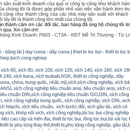
nh sản xuất kinh doanh của quý vị công ty cũng như khách hà
a chúng tôi là được góp phần nhỏ vào việc vận hành trơn tr
t cũng như thành công của các nhà máy sản xuất với khác
i lấy đó là thành công lớn nhất của chúng tôi.
n thành cảm ơn các đối tác, bạn hàng đã ủng hộ chúng tôi tr
an qua. Xin cảm ơn!
hòng Kinh Doanh: P603 - CT3A - KĐT Mễ Trì Thượng - Từ Li
i - băng tải
|
day curoa - dây curoa
|
thiet bi loc bui - thiết bị lọc 
hiep
|
xich cong nghiep
,
xích 60
,
xích 80
,
xích 100
,
xích 120
,
xích 140
,
xích 160,
xích 18
h 240
,
xích kana
,
xích tsubaki
,
NSK
,
thiết bị công nghiệp
,
dây
uroa
,
china
,
trung quốc
,
nhật
,
mỹ
,
xích
,
xích công nghiệp
,
xích b
h ANSI
,
xích công nghiệp tiêu chuẩn ansi
,
tiêu chuẩn ansi
,
xích 
tiêu chuẩn DIN
,
xích công nghiệp tiêu chuẩn ISO
,
DIN
,
xích công
n
,
xích công nghiệp trung quốc
,
xích công nghiệp
,
xích DIN
,
xic
ich hitachi
,
xích tiêu chuẩn
,
xich bước đôi
,
xich gầu tải
,
xích có
ng xích
,
khớp nối xich
,
xích công nghiệp
,
túi lọc bụi công nghiệp
 liệu cao cấp và hiện đaị
,
thiết bị lọc bụi
,
lồng lọc bụi
,
túi vải lọc 
thiết bị phụ tùng thay thế
,
thiết bị
,
phụ tùng công nghiệp,
gầu tải
,