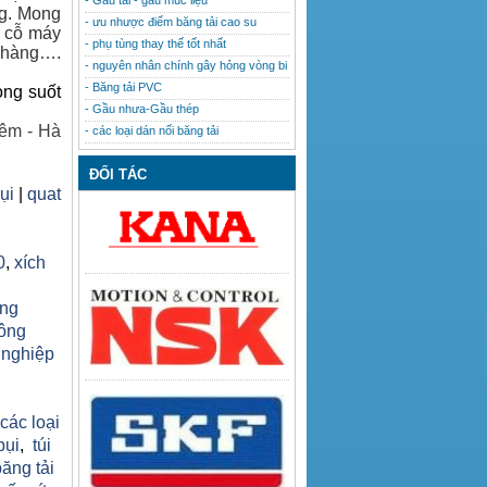
- Gầu tải - gầu múc liệu
ng. Mong
- ưu nhược điểm băng tải cao su
u cỗ máy
- phụ tùng thay thế tốt nhất
h hàng….
- nguyên nhân chính gây hỏng vòng bi
- Băng tải PVC
ong suốt
- Gầu nhưa-Gầu thép
êm - Hà
- các loại dán nối băng tải
ĐỐI TÁC
bụi
|
quat
0
,
xích
ăng
công
 nghiệp
h
 các loại
bụi
,
túi
băng tải