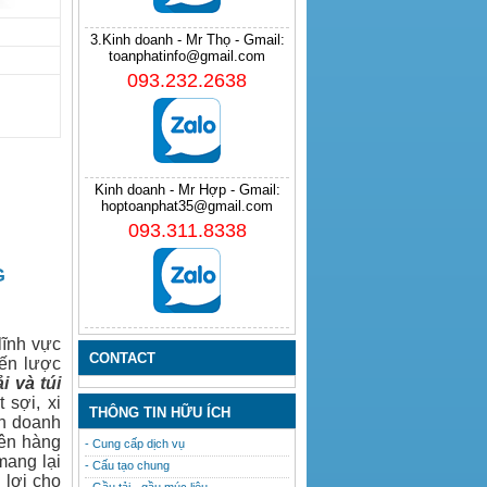
3.Kinh doanh - Mr Thọ - Gmail:
toanphatinfo@gmail.com
093.232.2638
Kinh doanh - Mr Hợp - Gmail:
hoptoanphat35@gmail.com
093.311.8338
G
lĩnh vực
CONTACT
iến lược
ải
và
túi
 sợi, xi
THÔNG TIN HỮU ÍCH
nh doanh
lên hàng
- Cung cấp dịch vụ
mang lại
- Cấu tạo chung
 lợi cho