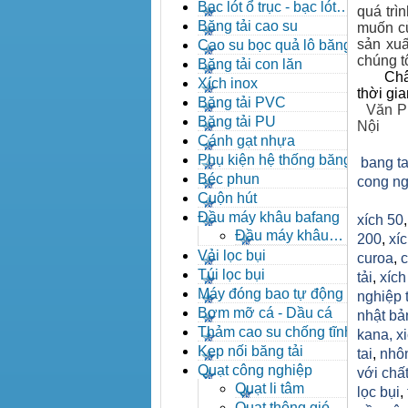
đạn côn
Bạc lót ổ trục - bạc lót
quá trì
nhông
Băng tải cao su
muốn củ
sản xuấ
Cao su bọc quả lô băng tải
chúng tô
Băng tải con lăn
Châ
Xích inox
thời gi
Băng tải PVC
Văn P
Băng tải PU
Nội
Cánh gạt nhựa
Phụ kiện hệ thống băng tải
bang ta
Béc phun
cong ng
Cuộn hút
Đầu máy khâu bafang
xích 50
Đầu máy khâu
200
,
xíc
Bafang
Vải lọc bụi
curoa
,
c
Túi lọc bụi
tải
,
xíc
Máy đóng bao tự động
nghiệp 
Bơm mỡ cá - Dầu cá
nhật bả
Thảm cao su chống tĩnh
kana,
x
điện
Kẹp nối băng tải
tai
,
nhô
Quạt công nghiệp
với chất
Quạt li tâm
lọc bụi
,
Quạt thông gió