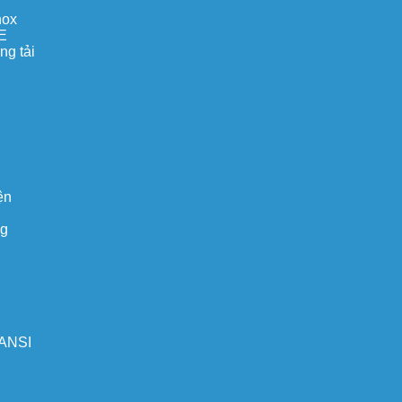
nox
E
ng tải
ện
ng
 ANSI