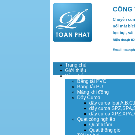
CÔNG 
Chuyên cung
nối mặt bích
lọc bụi, vải
Điện thoại: 0
Email: toanp
Trang chủ
Giới thiệu
Sản phẩm
Băng tải PVC
Băng tải PU
Máng khí động
Dây Curoa
dây curoa loại A,B,C
dây curoa SPZ,SPA
dây curoa XPZ,XPA
Quạt công nghiệp
Quạt li tâm
Quạt thông gió