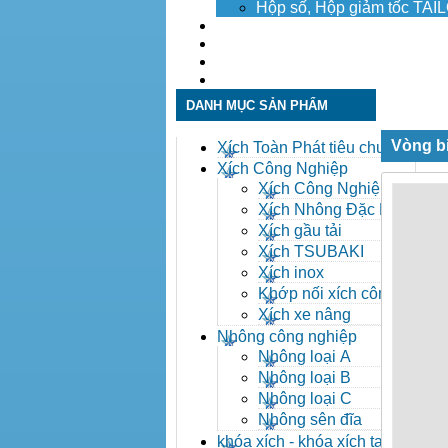
Hộp số, Hộp giảm tốc TA
Dịch vụ
Tuyển dụng
Tin tức
Liên hệ
DANH MỤC SẢN PHẨM
Vòng b
Xích Toàn Phát tiêu chuẩn
ANSI
Xích Công Nghiệp
Xích Công Nghiệp -
Xich Cong Nghiep
Xích Nhông Đặc Biệt
Xích gầu tải
Xích TSUBAKI
Xích inox
Khớp nối xích công
nghiệp
Xích xe nâng
Nhông công nghiệp
Nhông loại A
Nhông loại B
Nhông loại C
Nhông sên đĩa
khóa xích - khóa xích tai eo