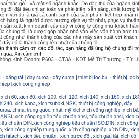
hai thác gỗ…và một số ngành khác. Do đặc thù của ngành ki
g tôi đặt tiêu chí an toàn và phát triển, sẵn sàng, chất lượng 
 kèm với đó là giá cả cạnh tranh của sản phẩm, kết hợp nhằm 
ch hàng là người được hưởng dịch vụ tốt nhất, phục vụ thuận
nh sản xuất kinh doanh của quý vị công ty cũng như khách hà
a chúng tôi là được góp phần nhỏ vào việc vận hành trơn tr
t cũng như thành công của các nhà máy sản xuất với khác
i lấy đó là thành công lớn nhất của chúng tôi.
n thành cảm ơn các đối tác, bạn hàng đã ủng hộ chúng tôi tr
an qua. Xin cảm ơn!
hòng Kinh Doanh: P603 - CT3A - KĐT Mễ Trì Thượng - Từ Li
i - băng tải
|
day curoa - dây curoa
|
thiet bi loc bui - thiết bị lọc 
hiep
|
xich cong nghiep
,
xích 60
,
xích 80
,
xích 100
,
xích 120
,
xích 140
,
xích 160,
xích 18
h 240
,
xích kana
,
xích tsubaki
,
NSK
,
thiết bị công nghiệp
,
dây
uroa
,
china
,
trung quốc
,
nhật
,
mỹ
,
xích
,
xích công nghiệp
,
xích b
h ANSI
,
xích công nghiệp tiêu chuẩn ansi
,
tiêu chuẩn ansi
,
xích 
tiêu chuẩn DIN
,
xích công nghiệp tiêu chuẩn ISO
,
DIN
,
xích công
n
,
xích công nghiệp trung quốc
,
xích công nghiệp
,
xích DIN
,
xic
ich hitachi
,
xích tiêu chuẩn
,
xich bước đôi
,
xich gầu tải
,
xích có