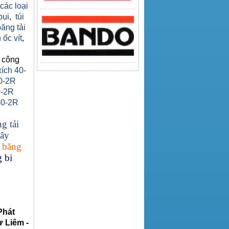
 các loại
bụi
,
túi
băng tải
 ốc vít
,
 công
xích 40-
0-2R
0-2R
40-2R
g tải
ây
 băng
 bi
Phát
 Liêm -