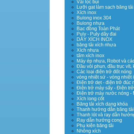
Vải lọc bụi
Lưỡi gạt làm sạch băng tải
Xích inox
Bulong inox 304
Bulong nhựa
Bạc đồng Toàn Phát
Puly - Puly dây đai
DÂY XÍCH INOX
băng tải xích nhựa
Xích nhựa
tấm xích inox
Máy ép nhựa, Robot và các 
Đầu vòi phun, đầu trục vít
Các loại điện trở đốt nóng
vòng nhiệt sứ - vòng nhiệt 
Điện trở dẹt - điện trở đú
Điện trở máy sấy - Điện trở
Điện trở máy nước nóng -
Xích long cốt
Băng tải xích dạng khóa
Thanh hướng dẫn băng tải
Thanh lót và ray dẫn hướng
Ray dẫn hướng cong
Phụ kiện băng tải
Nhông xích