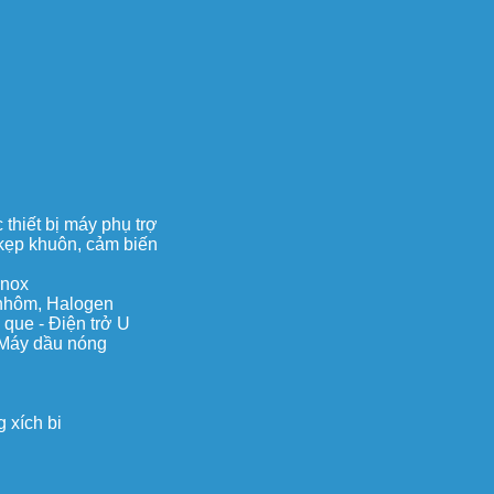
thiết bị máy phụ trợ
, kẹp khuôn, cảm biến
inox
c nhôm, Halogen
 que - Điện trở U
 Máy dầu nóng
 xích bi