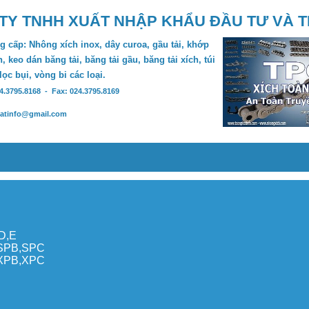
TY TNHH XUẤT NHẬP KHẨU ĐẦU TƯ VÀ 
 cấp: Nhông xích inox, dây curoa, gầu tải, khớp
, keo dán băng tải, băng tải gầu, băng tải xích, túi
 lọc bụi, vòng bi các loại.
24.3795.8168 - Fax: 024.3795.8169
hatinfo@gmail.com
,D,E
,SPB,SPC
,XPB,XPC