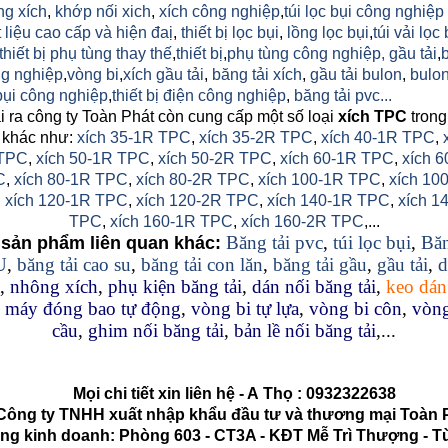
ng xích
,
khớp nối xich
,
xích công nghiệp
,
túi lọc bụi công nghiệp
 liệu cao cấp và hiện đaị
,
thiết bị lọc bụi
,
lồng lọc bụi
,
túi vải lọc 
thiết bị phụ tùng thay thế
,
thiết bị
,
phụ tùng công nghiệp,
gầu tải
,
g nghiệp
,
vòng bi
,
xích gầu tải
,
băng tải xích
,
gầu tải bulon
,
bulon
 bụi công nghiệp
,
thiết bị điện công nghiệp
,
băng tải pvc...
 ra công ty Toàn Phát còn cung cấp một số loại
xích TPC
trong
 khác như:
xích 35-1R TPC
,
xích 35-2R TPC
,
xích 40-1R TPC
,
TPC
,
xích 50-1R TPC
,
xích 50-2R TPC
,
xích 60-1R TPC
,
xích 6
C
,
xích 80-1R TPC
,
xích 80-2R TPC
,
xích 100-1R TPC
,
xích 10
,
xích 120-1R TPC
,
xích 120-2R TPC
,
xích 140-1R TPC
,
xích 1
TPC
,
xích 160-1R TPC
,
xích 160-2R TPC
,...
Băng tải pvc
,
túi lọc bụi
,
Băn
sản phẩm liên quan khác:
U
,
băng tải cao su
,
băng tải con lăn
,
băng tải gầu
,
gầu tải
,
d
,
nhông xích
,
phụ kiện băng tải
,
dán nối băng tải
,
keo dán
,
máy đóng bao tự động
,
vòng bi tự lựa
,
vòng bi côn
,
vòng
cầu
,
ghim nối băng tải
,
bản lề nối băng tải
,...
Mọi chi tiết xin liên hệ - A
Thọ
:
0932322638
g ty TNHH xuất nhập khẩu đầu tư và thương mại Toàn 
kinh doanh: Phòng 603 - CT3A - KĐT Mễ Trì Thượng - Từ