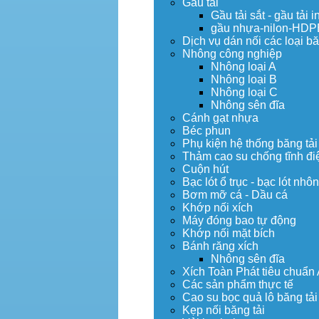
Gầu tải
Gầu tải sắt - gầu tải i
gầu nhựa-nilon-HDP
Dịch vụ dán nối các loại bă
Nhông công nghiệp
Nhông loại A
Nhông loại B
Nhông loại C
Nhông sên đĩa
Cánh gạt nhựa
Béc phun
Phụ kiện hệ thống băng tải
Thảm cao su chống tĩnh đi
Cuộn hút
Bạc lót ổ trục - bạc lót nhô
Bơm mỡ cá - Dầu cá
Khớp nối xích
Máy đóng bao tự động
Khớp nối mặt bích
Bánh răng xích
Nhông sên đĩa
Xích Toàn Phát tiêu chuẩn
Các sản phẩm thực tế
Cao su bọc quả lô băng tải
Kẹp nối băng tải