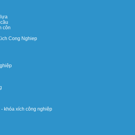
 lựa
 cầu
n côn
Xich Cong Nghiep
nghiệp
g
o - khóa xích công nghiệp