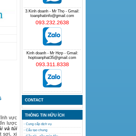
3.Kinh doanh - Mr Thọ - Gmail:
toanphatinfo@gmail.com
093.232.2638
Kinh doanh - Mr Hợp - Gmail:
hoptoanphat35@gmail.com
093.311.8338
G
CONTACT
THÔNG TIN HỮU ÍCH
lĩnh vực
iến lược
- Cung cấp dịch vụ
ải
và
túi
- Cấu tạo chung
 sợi, xi