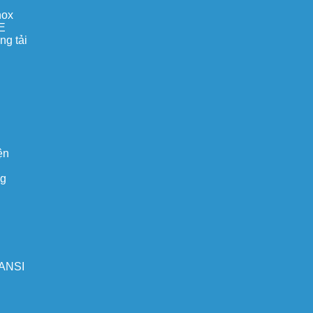
nox
E
ng tải
ện
ng
 ANSI