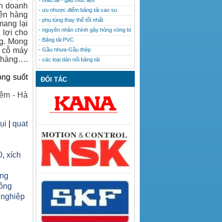
- Gầu tải - gầu múc liệu
nh doanh
- ưu nhược điểm băng tải cao su
lên hàng
- phụ tùng thay thế tốt nhất
mang lại
- nguyên nhân chính gây hỏng vòng bi
 lợi cho
- Băng tải PVC
ng. Mong
u cỗ máy
- Gầu nhưa-Gầu thép
h hàng….
- các loại dán nối băng tải
ong suốt
ĐỐI TÁC
êm - Hà
bụi
|
quat
0
,
xích
ăng
công
 nghiệp
h