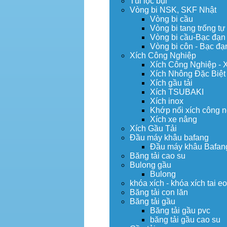
Túi lọc bụi
Vòng bi NSK, SKF Nhật
Vòng bi cầu
Vòng bi tang trống tự
Vòng bi cầu-Bạc đạn
Vòng bi côn - Bạc đạ
Xích Công Nghiệp
Xích Công Nghiệp - 
Xích Nhông Đặc Biệt
Xích gầu tải
Xích TSUBAKI
Xích inox
Khớp nối xích công 
Xích xe nâng
Xích Gầu Tải
Đầu máy khâu bafang
Đầu máy khâu Bafan
Băng tải cao su
Bulong gầu
Bulong
khóa xích - khóa xích tai e
Băng tải con lăn
Băng tải gầu
Băng tải gầu pvc
băng tải gầu cao su