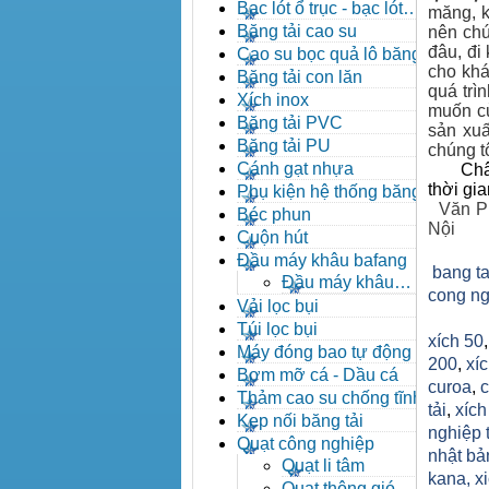
đạn côn
Bạc lót ổ trục - bạc lót
măng, k
nhông
Băng tải cao su
nên chún
đâu, đi
Cao su bọc quả lô băng tải
cho khá
Băng tải con lăn
quá trì
Xích inox
muốn củ
Băng tải PVC
sản xuấ
Băng tải PU
chúng tô
Cánh gạt nhựa
Châ
thời gi
Phụ kiện hệ thống băng tải
Văn P
Béc phun
Nội
Cuộn hút
Đầu máy khâu bafang
bang ta
Đầu máy khâu
cong ng
Bafang
Vải lọc bụi
Túi lọc bụi
xích 50
Máy đóng bao tự động
200
,
xíc
Bơm mỡ cá - Dầu cá
curoa
,
c
Thảm cao su chống tĩnh
tải
,
xíc
điện
Kẹp nối băng tải
nghiệp 
Quạt công nghiệp
nhật bả
Quạt li tâm
kana,
x
Quạt thông gió