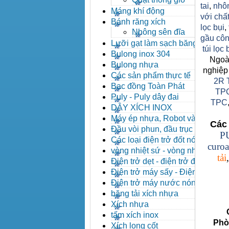
tai
,
nhô
Máng khí động
với chất
Bánh răng xích
lọc bụi
,
Nhông sên đĩa
gầu côn
Lưỡi gạt làm sạch băng tải
túi lọc
Bulong inox 304
Ngoài
Bulong nhựa
nghiệp
Các sản phẩm thực tế
2R 
Bạc đồng Toàn Phát
TP
Puly - Puly dây đai
TPC
DÂY XÍCH INOX
Máy ép nhựa, Robot và các
Các 
thiết bị máy phụ trợ
Đầu vòi phun, đầu trục vít,
P
kẹp khuôn, cảm biến
Các loại điện trở đốt nóng
curoa
vòng nhiệt sứ - vòng nhiệt
tải
inox
Điện trở dẹt - điện trở đúc
nhôm, Halogen
Điện trở máy sấy - Điện trở
que - Điện trở U
Điện trở máy nước nóng -
Máy dầu nóng
băng tải xích nhựa
Xích nhựa
Côn
tấm xích inox
Phòng 
Xích long cốt