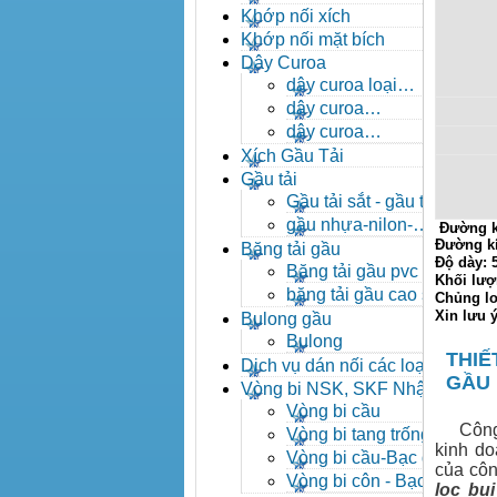
- khóa xích công nghiệp
Khớp nối xích
Khớp nối mặt bích
Dây Curoa
dây curoa loại
A,B,C,D,E
dây curoa
SPZ,SPA,SPB,SPC
dây curoa
XPZ,XPA,XPB,XPC
Xích Gầu Tải
Gầu tải
Gầu tải sắt - gầu tải
inox
gầu nhựa-nilon-
Đường k
HDPE
Đường k
Băng tải gầu
Độ dày:
Băng tải gầu pvc
Khối lượ
băng tải gầu cao su
Chủng lo
Xin lưu 
Bulong gầu
Bulong
THIẾ
Dịch vụ dán nối các loại
GẦU
băng tải
Vòng bi NSK, SKF Nhật
Vòng bi cầu
Công ty
Vòng bi tang trống tự
kinh do
lựa
Vòng bi cầu-Bạc đạn
của côn
cầu
Vòng bi côn - Bạc
lọc bụi