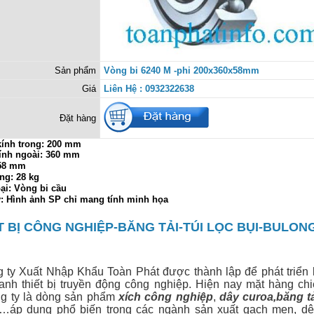
Sản phẩm
Vòng bi 6240 M -phi 200x360x58mm
Giá
Liên Hệ : 0932322638
Đặt hàng
ính trong:
200 mm
ính ngoài: 360 mm
 58 mm
ng: 28 kg
ại: Vòng bi cầu
ý: Hình ảnh SP chỉ mang tính minh họa
T BỊ CÔNG NGHIỆP-BĂNG TẢI-TÚI LỌC BỤI-BULON
 Xuất Nhập Khẩu Toàn Phát được thành lập để phát triển 
anh thiết bị
truyền động công nghiệp. Hiện nay mặt hàng ch
g ty là dòng sản phẩm
xích công nghiệp
,
dây curoa
,
băng t
…áp dụng phổ biến trong các ngành sản xuất gạch men, dệt