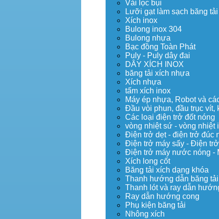
Vải lọc bụi
Lưỡi gạt làm sạch băng tải
Xích inox
Bulong inox 304
Bulong nhựa
Bạc đồng Toàn Phát
Puly - Puly dây đai
DÂY XÍCH INOX
băng tải xích nhựa
Xích nhựa
tấm xích inox
Máy ép nhựa, Robot và các 
Đầu vòi phun, đầu trục vít
Các loại điện trở đốt nóng
vòng nhiệt sứ - vòng nhiệt 
Điện trở dẹt - điện trở đú
Điện trở máy sấy - Điện trở
Điện trở máy nước nóng -
Xích long cốt
Băng tải xích dạng khóa
Thanh hướng dẫn băng tải
Thanh lót và ray dẫn hướng
Ray dẫn hướng cong
Phụ kiện băng tải
Nhông xích