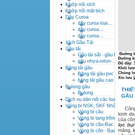
- khóa xích công nghiệp
Khớp nối xích
Khớp nối mặt bích
Dây Curoa
dây curoa loại
A,B,C,D,E
dây curoa
SPZ,SPA,SPB,SPC
dây curoa
XPZ,XPA,XPB,XPC
Xích Gầu Tải
Gầu tải
Đường k
Gầu tải sắt - gầu tải
Đường k
inox
gầu nhựa-nilon-
Độ dày:
HDPE
Băng tải gầu
Khối lượ
Chủng lo
Băng tải gầu pvc
Xin lưu 
băng tải gầu cao su
Bulong gầu
THIẾ
Bulong
GẦU
Dịch vụ dán nối các loại
băng tải
Vòng bi NSK, SKF Nhật
Công ty
Vòng bi cầu
kinh do
Vòng bi tang trống tự
của côn
lựa
Vòng bi cầu-Bạc đạn
lọc bụi
cầu
măng, k
Vòng bi côn - Bạc