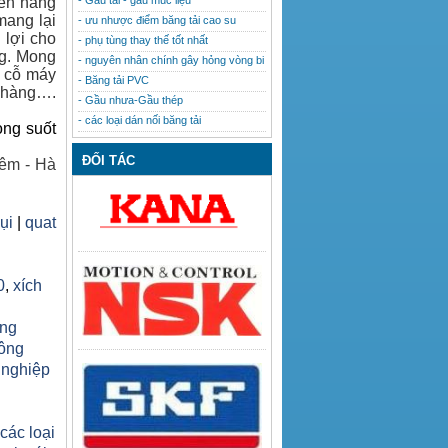
lên hàng
- Gầu tải - gầu múc liệu
mang lại
- ưu nhược điểm băng tải cao su
 lợi cho
- phụ tùng thay thế tốt nhất
ng. Mong
- nguyên nhân chính gây hỏng vòng bi
u cỗ máy
- Băng tải PVC
h hàng….
- Gầu nhưa-Gầu thép
- các loại dán nối băng tải
ong suốt
ĐỐI TÁC
êm - Hà
bụi
|
quat
0
,
xích
ăng
công
 nghiệp
h
 các loại