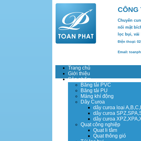
CÔNG 
Chuyên cung
nối mặt bích
lọc bụi, vải
Điện thoại: 0
Email: toanp
Trang chủ
Giới thiệu
Sản phẩm
Băng tải PVC
Băng tải PU
Máng khí động
Dây Curoa
dây curoa loại A,B,C
dây curoa SPZ,SPA
dây curoa XPZ,XPA
Quạt công nghiệp
Quạt li tâm
Quạt thông gió