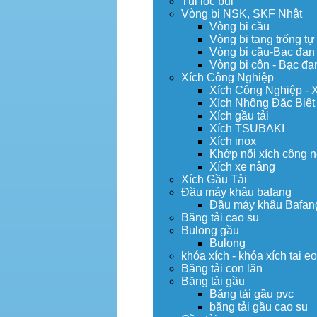
Túi lọc bụi
Vòng bi NSK, SKF Nhật
Vòng bi cầu
Vòng bi tang trống tự
Vòng bi cầu-Bạc đạn
Vòng bi côn - Bạc đạ
Xích Công Nghiệp
Xích Công Nghiệp - 
Xích Nhông Đặc Biệt
Xích gầu tải
Xích TSUBAKI
Xích inox
Khớp nối xích công 
Xích xe nâng
Xích Gầu Tải
Đầu máy khâu bafang
Đầu máy khâu Bafan
Băng tải cao su
Bulong gầu
Bulong
khóa xích - khóa xích tai e
Băng tải con lăn
Băng tải gầu
Băng tải gầu pvc
băng tải gầu cao su