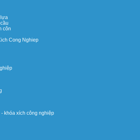
 lựa
 cầu
n côn
Xich Cong Nghiep
nghiệp
g
o - khóa xích công nghiệp