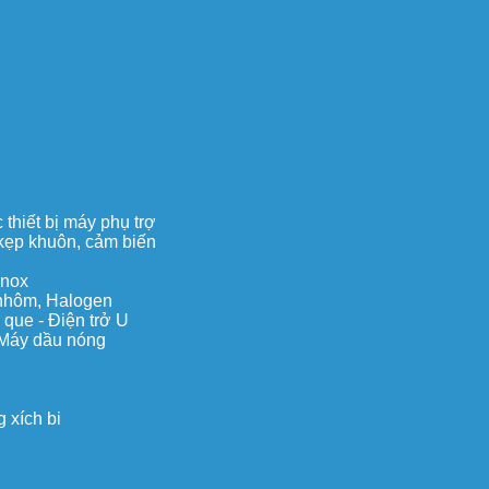
thiết bị máy phụ trợ
, kẹp khuôn, cảm biến
inox
c nhôm, Halogen
 que - Điện trở U
 Máy dầu nóng
 xích bi