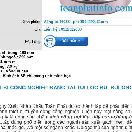
Sản phẩm
Vòng bi 16038 - phi 190x290x31mm
Giá
Liên Hệ : 0932322638
Đặt hàng
ính trong:
190 mm
ính ngoài: 290 mm
 31 mm m
ng: 7.9 kg
ại: Vòng bi cầu
ý: Hình ảnh SP chỉ mang tính minh họa
T BỊ CÔNG NGHIỆP-BĂNG TẢI-TÚI LỌC BỤI-BULON
 Xuất Nhập Khẩu Toàn Phát được thành lập để phát triển 
anh thiết bị
truyền động công nghiệp. Hiện nay mặt hàng ch
g ty là dòng sản phẩm
xích công nghiệp
,
dây curoa
,
băng t
…áp dụng phổ biến trong các ngành sản xuất gạch men, dệt
hai thác gỗ…và một số ngành khác. Do đặc thù của ngành ki