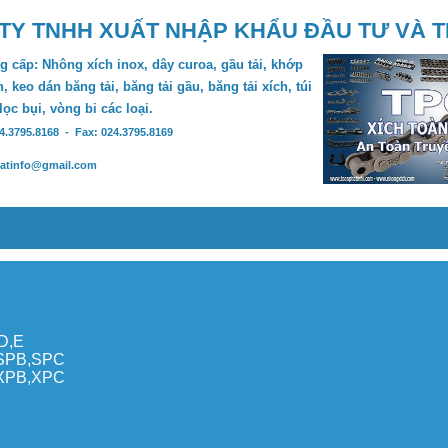
TY TNHH XUẤT NHẬP KHẨU ĐẦU TƯ VÀ 
 cấp: Nhông xích inox, dây curoa, gầu tải, khớp
, keo dán băng tải, băng tải gầu, băng tải xích, túi
 lọc bụi, vòng bi các loại.
24.3795.8168 - Fax: 024.3795.8169
hatinfo@gmail.com
,D,E
,SPB,SPC
,XPB,XPC