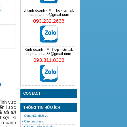
3.Kinh doanh - Mr Thọ - Gmail:
toanphatinfo@gmail.com
093.232.2638
Kinh doanh - Mr Hợp - Gmail:
hoptoanphat35@gmail.com
093.311.8338
G
CONTACT
lĩnh vực
iến lược
THÔNG TIN HỮU ÍCH
ải
và
túi
- Cung cấp dịch vụ
 sợi, xi
- Cấu tạo chung
nh doanh