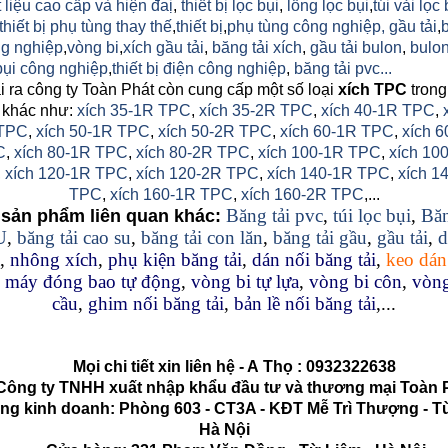
 liệu cao cấp và hiện đaị
,
thiết bị lọc bụi
,
lồng lọc bụi
,
túi vải lọc 
thiết bị phụ tùng thay thế
,
thiết bị
,
phụ tùng công nghiệp,
gầu tải
,
g nghiệp
,
vòng bi
,
xích gầu tải
,
băng tải xích
,
gầu tải bulon
,
bulon
 bụi công nghiệp
,
thiết bị điện công nghiệp
,
băng tải pvc...
 ra công ty Toàn Phát còn cung cấp một số loại
xích TPC
trong
 khác như:
xích 35-1R TPC
,
xích 35-2R TPC
,
xích 40-1R TPC
,
TPC
,
xích 50-1R TPC
,
xích 50-2R TPC
,
xích 60-1R TPC
,
xích 6
C
,
xích 80-1R TPC
,
xích 80-2R TPC
,
xích 100-1R TPC
,
xích 10
,
xích 120-1R TPC
,
xích 120-2R TPC
,
xích 140-1R TPC
,
xích 1
TPC
,
xích 160-1R TPC
,
xích 160-2R TPC
,...
Băng tải pvc
,
túi lọc bụi
,
Băn
sản phẩm liên quan khác:
U
,
băng tải cao su
,
băng tải con lăn
,
băng tải gầu
,
gầu tải
,
d
,
nhông xích
,
phụ kiện băng tải
,
dán nối băng tải
,
keo dán
,
máy đóng bao tự động
,
vòng bi tự lựa
,
vòng bi côn
,
vòng
cầu
,
ghim nối băng tải
,
bản lề nối băng tải
,...
Mọi chi tiết xin liên hệ - A
Thọ
:
0932322638
g ty TNHH xuất nhập khẩu đầu tư và thương mại Toàn 
kinh doanh: Phòng 603 - CT3A - KĐT Mễ Trì Thượng - Từ
Hà Nội