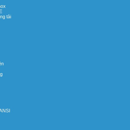
nox
E
ng tải
ện
ng
 ANSI