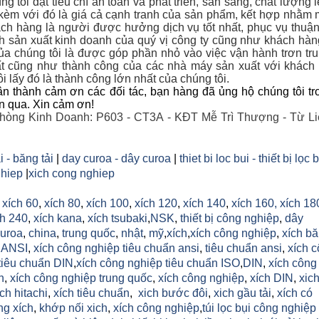
g tôi đặt tiêu chí an toàn và phát triển, sẵn sàng, chất lượng 
 kèm với đó là giá cả cạnh tranh của sản phẩm, kết hợp nhằm 
ch hàng là người được hưởng dịch vụ tốt nhất, phục vụ thuận
nh sản xuất kinh doanh của quý vị công ty cũng như khách hà
a chúng tôi là được góp phần nhỏ vào việc vận hành trơn tr
t cũng như thành công của các nhà máy sản xuất với khác
i lấy đó là thành công lớn nhất của chúng tôi.
n thành cảm ơn các đối tác, bạn hàng đã ủng hộ chúng tôi tr
an qua. Xin cảm ơn!
hòng Kinh Doanh: P603 - CT3A - KĐT Mễ Trì Thượng - Từ Li
i - băng tải
|
day curoa - dây curoa
|
thiet bi loc bui - thiết bị lọc 
hiep
|
xich cong nghiep
,
xích 60
,
xích 80
,
xích 100
,
xích 120
,
xích 140
,
xích 160,
xích 18
h 240
,
xích kana
,
xích tsubaki
,
NSK
,
thiết bị công nghiệp
,
dây
uroa
,
china
,
trung quốc
,
nhật
,
mỹ
,
xích
,
xích công nghiệp
,
xích b
h ANSI
,
xích công nghiệp tiêu chuẩn ansi
,
tiêu chuẩn ansi
,
xích 
tiêu chuẩn DIN
,
xích công nghiệp tiêu chuẩn ISO
,
DIN
,
xích công
n
,
xích công nghiệp trung quốc
,
xích công nghiệp
,
xích DIN
,
xic
ich hitachi
,
xích tiêu chuẩn
,
xich bước đôi
,
xich gầu tải
,
xích có
ng xích
,
khớp nối xich
,
xích công nghiệp
,
túi lọc bụi công nghiệp