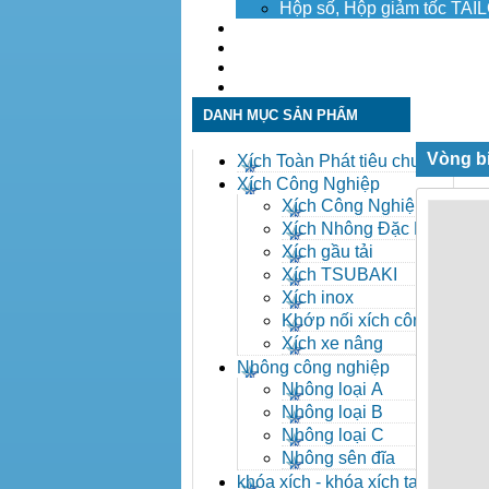
Hộp số, Hộp giảm tốc TA
Dịch vụ
Tuyển dụng
Tin tức
Liên hệ
DANH MỤC SẢN PHẨM
Vòng b
Xích Toàn Phát tiêu chuẩn
ANSI
Xích Công Nghiệp
Xích Công Nghiệp -
Xich Cong Nghiep
Xích Nhông Đặc Biệt
Xích gầu tải
Xích TSUBAKI
Xích inox
Khớp nối xích công
nghiệp
Xích xe nâng
Nhông công nghiệp
Nhông loại A
Nhông loại B
Nhông loại C
Nhông sên đĩa
khóa xích - khóa xích tai eo