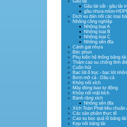
Gầu tải
Gầu tải sắt - gầu tải i
gầu nhựa-nilon-HDP
Dịch vụ dán nối các loại bă
Nhông công nghiệp
Nhông loại A
Nhông loại B
Nhông loại C
Nhông sên đĩa
Cánh gạt nhựa
Béc phun
Phụ kiện hệ thống băng tải
Thảm cao su chống tĩnh đi
Cuộn hút
Bạc lót ổ trục - bạc lót nhô
Bơm mỡ cá - Dầu cá
Khớp nối xích
Máy đóng bao tự động
Khớp nối mặt bích
Bánh răng xích
Nhông sên đĩa
Xích Toàn Phát tiêu chuẩn
Các sản phẩm thực tế
Cao su bọc quả lô băng tải
Kẹp nối băng tải