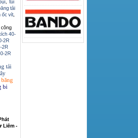
bụi
,
túi
băng tải
 ốc vít
,
 công
xích 40-
0-2R
0-2R
40-2R
g tải
ây
 băng
 bi
Phát
 Liêm -