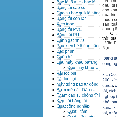
nên chún
đạn côn
Bạc lót ổ trục - bạc lót
đâu, đi
nhông
Băng tải cao su
cho khá
Cao su bọc quả lô băng tải
quá trì
Băng tải con lăn
muốn củ
Xích inox
sản xuấ
chúng tô
Băng tải PVC
Châ
Băng tải PU
thời gi
Cánh gạt nhựa
Văn P
Phụ kiện hệ thống băng tải
Nội
Béc phun
Cuộn hút
bang ta
Đầu máy khâu bafang
cong ng
Đầu máy khâu
Bafang
Vải lọc bụi
xích 50
Túi lọc bụi
200
,
xíc
Máy đóng bao tự động
curoa
,
c
Bơm mỡ cá - Dầu cá
tải
,
xíc
Thảm cao su chống tĩnh
nghiệp 
điện
Kẹp nối băng tải
nhật bả
Quạt công nghiệp
kana,
x
Quạt li tâm
tai
,
nhô
Quạt thông gió