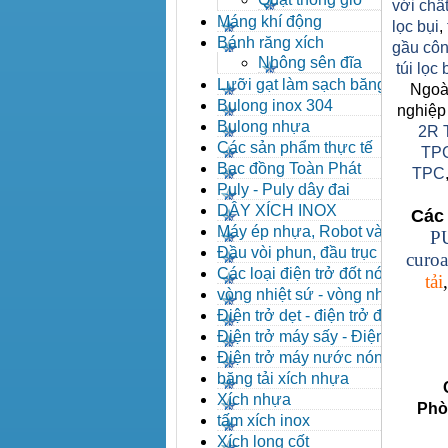
với chất
Máng khí động
lọc bụi
,
Bánh răng xích
gầu côn
Nhông sên đĩa
túi lọc
Lưỡi gạt làm sạch băng tải
Ngoài
Bulong inox 304
nghiệp
Bulong nhựa
2R 
Các sản phẩm thực tế
TP
Bạc đồng Toàn Phát
TPC
Puly - Puly dây đai
DÂY XÍCH INOX
Các 
Máy ép nhựa, Robot và các
P
thiết bị máy phụ trợ
Đầu vòi phun, đầu trục vít,
curoa
kẹp khuôn, cảm biến
Các loại điện trở đốt nóng
tải
vòng nhiệt sứ - vòng nhiệt
inox
Điện trở dẹt - điện trở đúc
nhôm, Halogen
Điện trở máy sấy - Điện trở
que - Điện trở U
Điện trở máy nước nóng -
Máy dầu nóng
băng tải xích nhựa
Côn
Xích nhựa
Phòng 
tấm xích inox
Xích long cốt