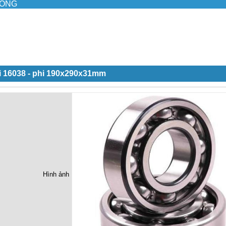
ILONG
i 16038 - phi 190x290x31mm
Hình ảnh