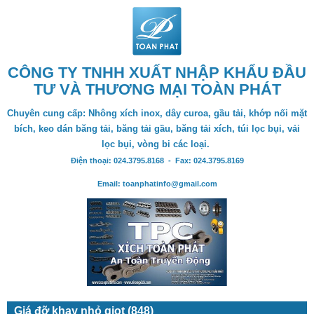
CÔNG TY TNHH XUẤT NHẬP KHẨU ĐẦU
TƯ VÀ THƯƠNG MẠI TOÀN PHÁT
Chuyên cung cấp: Nhông xích inox, dây curoa, gầu tải, khớp nối mặt
bích, keo dán băng tải, băng tải gầu, băng tải xích, túi lọc bụi, vải
lọc bụi, vòng bi các loại.
Điện thoại: 024.3795.8168 - Fax: 024.3795.8169
Email: toanphatinfo@gmail.com
Giá đỡ khay nhỏ giọt (848)