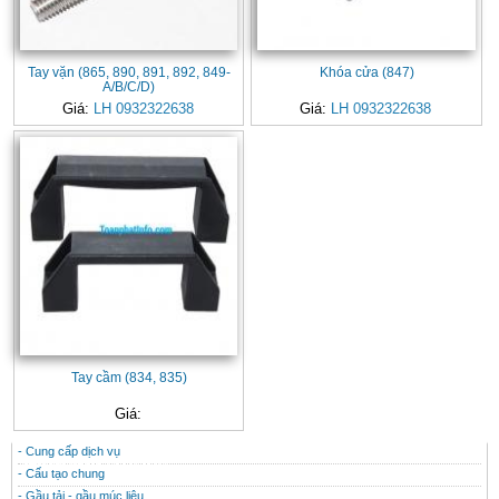
Tay vặn (865, 890, 891, 892, 849-
Khóa cửa (847)
A/B/C/D)
Giá:
LH 0932322638
Giá:
LH 0932322638
Tay cầm (834, 835)
Giá:
- Cung cấp dịch vụ
CONTACT
THÔNG TIN HỮU ÍCH
- Cấu tạo chung
- Gầu tải - gầu múc liệu