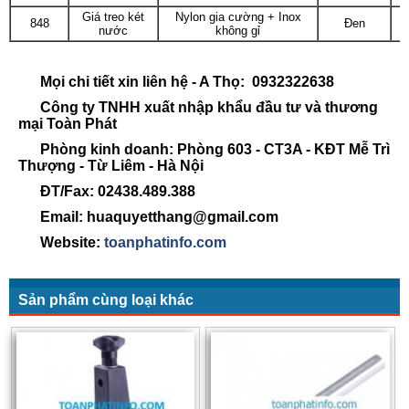
Giá treo két
Nylon gia cường + Inox
848
Đen
nước
không gỉ
Mọi chi tiết xin liên hệ - A Thọ: 0932322638
Công ty TNHH xuất nhập khẩu đầu tư và thương
mại Toàn Phát
Phòng kinh doanh: Phòng 603 - CT3A - KĐT Mễ Trì
Thượng - Từ Liêm - Hà Nội
ĐT/Fax: 02438.489.388
Email: huaquyetthang@gmail.com
Website:
toanphatinfo.com
Sản phẩm cùng loại khác