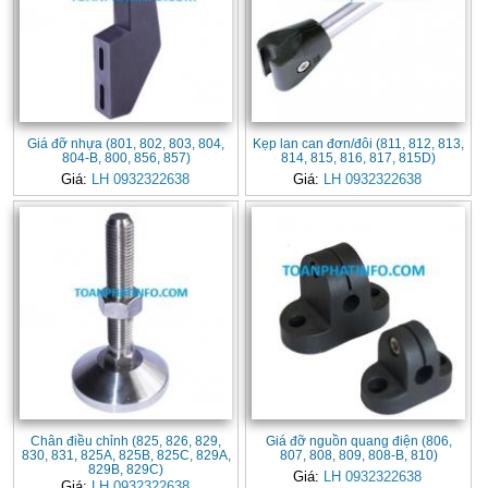
Giá đỡ nhựa (801, 802, 803, 804,
Kẹp lan can đơn/đôi (811, 812, 813,
804-B, 800, 856, 857)
814, 815, 816, 817, 815D)
Giá:
LH 0932322638
Giá:
LH 0932322638
Chân điều chỉnh (825, 826, 829,
Giá đỡ nguồn quang điện (806,
830, 831, 825A, 825B, 825C, 829A,
807, 808, 809, 808-B, 810)
829B, 829C)
Giá:
LH 0932322638
Giá:
LH 0932322638