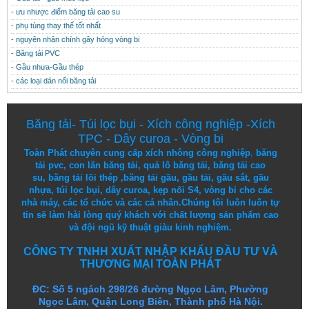
- ưu nhược điểm băng tải cao su
- phụ tùng thay thế tốt nhất
- nguyên nhân chính gây hỏng vòng bi
- Băng tải PVC
- Gầu nhưa-Gầu thép
- các loại dán nối băng tải
Băng tải
-
Túi lọc bụi
-
Xích công nghiệp
-
Xích
TPC
-
Dây curoa
-
Vòng bi
Toàn Phát chuyên cung cấp
xích nhông công nghiệp
,
băng
tải pvc
,
con lăn băng tải
,
quả lô băng tải
,
băng tải cao
su
,
băng tải lõi thép
,
băng tải gầu
,
gầu tải
,
gầu sắt
,
gầu
nhựa
,
túi lọc bụi
, dây curoa,
kẹp nối S4
,
vòng bi
cho các
nhà máy, các tổ chức và các cá nhân.
Chúng tôi
luôn luôn
tự
tin
sẽ
làm
hài lòng
quý khách
với
chất lượng
sản
phẩm
cao
và
đội ngũ
kỹ thuật
giàu kinh nghiệm.
CÔNG TY TNHH XUẤT NHẬP KHẨU ĐẦU TƯ VÀ
THƯƠNG MẠI TOÀN PHÁT
ĐC: Số 5 ngách 298/26 đường Ngọc Lâm, Phường
Ngọc Lâm, Quận Long Biên, Thành phố Hà Nội.