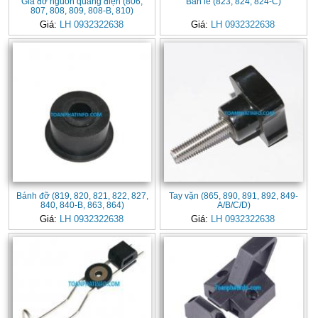
Giá đỡ nguồn quang điện (806,
Bản lề (823, 824, 824-C)
807, 808, 809, 808-B, 810)
Giá:
LH 0932322638
Giá:
LH 0932322638
Bánh đỡ (819, 820, 821, 822, 827,
Tay vặn (865, 890, 891, 892, 849-
840, 840-B, 863, 864)
A/B/C/D)
Giá:
LH 0932322638
Giá:
LH 0932322638