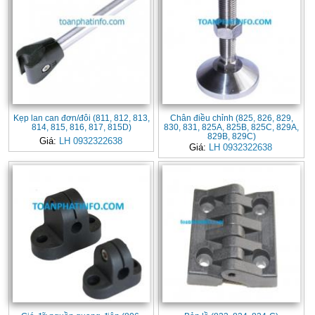
Kẹp lan can đơn/đôi (811, 812, 813,
Chân điều chỉnh (825, 826, 829,
814, 815, 816, 817, 815D)
830, 831, 825A, 825B, 825C, 829A,
829B, 829C)
Giá:
LH 0932322638
Giá:
LH 0932322638