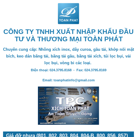
CÔNG TY TNHH XUẤT NHẬP KHẨU ĐẦU
TƯ VÀ THƯƠNG MẠI TOÀN PHÁT
Chuyên cung cấp: Nhông xích inox, dây curoa, gầu tải, khớp nối mặt
bích, keo dán băng tải, băng tải gầu, băng tải xích, túi lọc bụi, vải
lọc bụi, vòng bi các loại.
Điện thoại: 024.3795.8168 - Fax: 024.3795.8169
Email: toanphatinfo@gmail.com
Giá đỡ nhựa (801, 802, 803, 804, 804-B, 800, 856, 857)