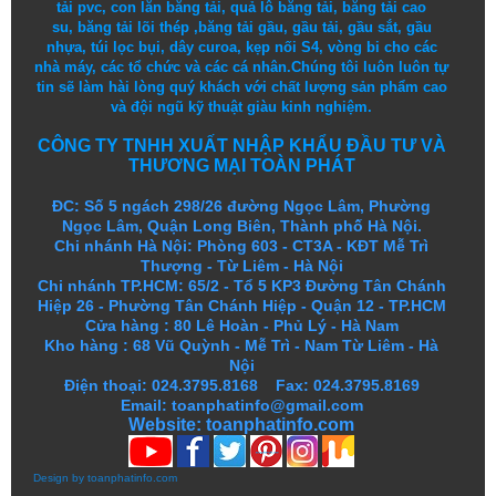
tải pvc
,
con lăn băng tải
,
quả lô băng tải
,
băng tải cao
su
,
băng tải lõi thép
,
băng tải gầu
,
gầu tải
,
gầu sắt
,
gầu
nhựa
,
túi lọc bụi
, dây curoa,
kẹp nối S4
,
vòng bi
cho các
nhà máy, các tổ chức và các cá nhân.
Chúng tôi
luôn luôn
tự
tin
sẽ
làm
hài lòng
quý khách
với
chất lượng
sản
phẩm
cao
và
đội ngũ
kỹ thuật
giàu kinh nghiệm.
CÔNG TY TNHH XUẤT NHẬP KHẨU ĐẦU TƯ VÀ
THƯƠNG MẠI TOÀN PHÁT
ĐC: Số 5 ngách 298/26 đường Ngọc Lâm, Phường
Ngọc Lâm, Quận Long Biên, Thành phố Hà Nội.
Chi nhánh Hà Nội: Phòng 603 - CT3A - KĐT Mễ Trì
Thượng - Từ Liêm - Hà Nội
Chi nhánh TP.HCM: 65/2 - Tổ 5 KP3 Đường Tân Chánh
Hiệp 26 - Phường Tân Chánh Hiệp - Quận 12 - TP.HCM
Cửa hàng
:
80 Lê Hoàn - Phủ Lý - Hà Nam
Kho hàng
:
68 Vũ Quỳnh - Mễ Trì - Nam Từ Liêm - Hà
Nội
Điện thoại: 024.3795.8168 Fax: 024.3795.8169
Email: toanphatinfo@gmail.com
Website:
toanphatinfo.com
Design by
toanphatinfo.com