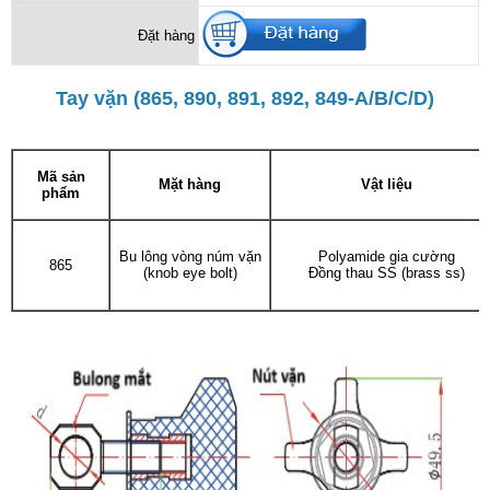
Đặt hàng
Tay vặn (865, 890, 891, 892, 849-A/B/C/D)
Mã sản
Mặt hàng
Vật liệu
phẩm
Bu lông vòng núm vặn
Polyamide gia cường
865
(knob eye bolt)
Đồng thau SS (brass ss)