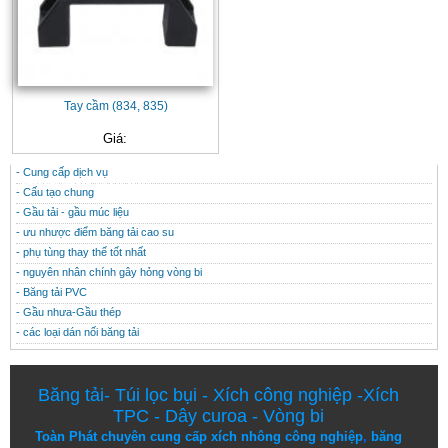
Tay cầm (834, 835)
Giá:
- Cung cấp dịch vụ
CONTACT
THÔNG TIN HỮU ÍCH
- Cấu tạo chung
- Gầu tải - gầu múc liệu
- ưu nhược điểm băng tải cao su
- phụ tùng thay thế tốt nhất
- nguyên nhân chính gây hỏng vòng bi
- Băng tải PVC
- Gầu nhưa-Gầu thép
- các loại dán nối băng tải
Băng tải
-
Túi lọc bụi
-
Xích công nghiệp
-
Xích
TPC
-
Dây curoa
-
Vòng bi
Toàn Phát chuyên cung cấp
xích nhông công nghiệp
,
băng