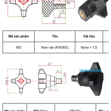
Mã sản phẩm
Tên
Vật liệu
T
892
Núm vặn (KNOBS)
Nylon + CS