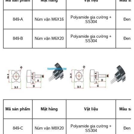
Mã sản phẩm
Mặt hàng
Vật liệu
Màu sắ
Polyamide gia cường +
849-A
Núm vặn M6X16
Đen
SS304
Polyamide gia cường +
849-B
Núm vặn M6X20
Đen
SS304
Mã sản phẩm
Mặt hàng
Vật liệu
Màu sắ
Polyamide gia cường +
849-C
Núm vặn M8X20
Đen
SS304