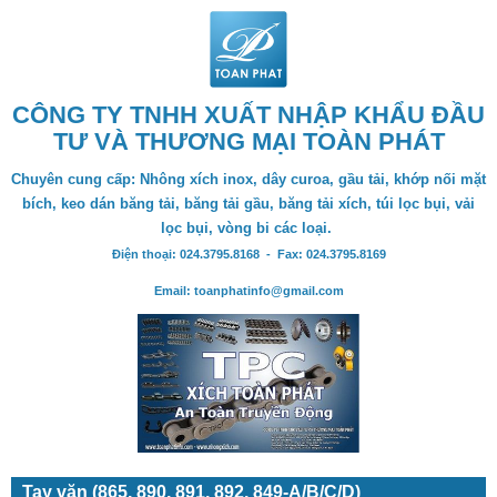
CÔNG TY TNHH XUẤT NHẬP KHẨU ĐẦU
TƯ VÀ THƯƠNG MẠI TOÀN PHÁT
Chuyên cung cấp: Nhông xích inox, dây curoa, gầu tải, khớp nối mặt
bích, keo dán băng tải, băng tải gầu, băng tải xích, túi lọc bụi, vải
lọc bụi, vòng bi các loại.
Điện thoại: 024.3795.8168 - Fax: 024.3795.8169
Email: toanphatinfo@gmail.com
Tay vặn (865, 890, 891, 892, 849-A/B/C/D)