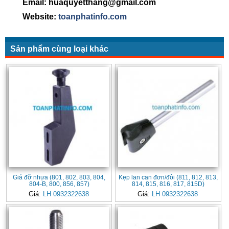
Email: huaquyetthang@gmail.com
Website:
toanphatinfo.com
Sản phẩm cùng loại khác
Giá đỡ nhựa (801, 802, 803, 804,
Kẹp lan can đơn/đôi (811, 812, 813,
804-B, 800, 856, 857)
814, 815, 816, 817, 815D)
Giá:
LH 0932322638
Giá:
LH 0932322638