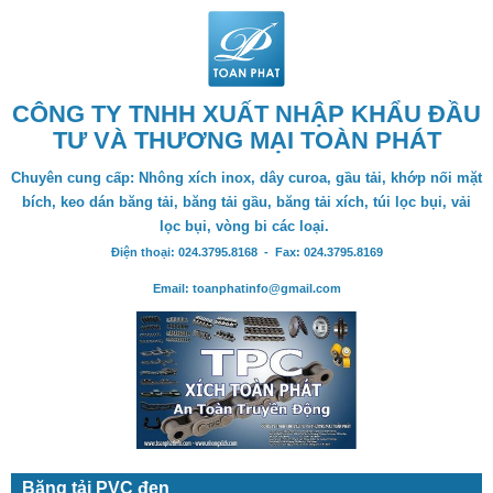
CÔNG TY TNHH XUẤT NHẬP KHẨU ĐẦU
TƯ VÀ THƯƠNG MẠI TOÀN PHÁT
Chuyên cung cấp: Nhông xích inox, dây curoa, gầu tải, khớp nối mặt
bích, keo dán băng tải, băng tải gầu, băng tải xích, túi lọc bụi, vải
lọc bụi, vòng bi các loại.
Điện thoại: 024.3795.8168 - Fax: 024.3795.8169
Email: toanphatinfo@gmail.com
Băng tải PVC đen