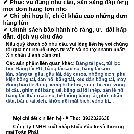
✔ Phục vụ đúng nhu cầu, sẵn sàng đáp ứng
mọi đơn hàng lớn nhỏ
✔
Chi phí hợp lí, chiết khấu cao những đơn
hàng lớn
✔ Chính sách bảo hành rõ ràng, ưu đãi hấp
dẫn, dịch vụ chu đáo
Nếu quý khách có nhu cầu, vui lòng liên hệ với chúng
tôi qua hotline để được tư vấn và hỗ trợ nhanh nhất!
Xin chân thành cảm ơn!
Các sản phẩm liên quan khác:
Băng tải pvc
,
túi lọc
bụi
,
Băng tải PU
,
băng tải cao su
,
băng tải con
lăn
,
băng tải gầu
,
gầu tải
,
dây curoa
,
nhông xích
,
phụ
kiện băng tải
,
dán nối băng tải
,
keo dán băng tải
,
máy
đóng bao tự động
,
vòng bi tự lựa
,
vòng bi côn
,
vòng
bi cầu
,
ghim nối băng tải
,
băng tải lõi thép
,
bản lề nối
băng tải
,
thảm cao su
,
hệ thống băng tải
,
phớt chắn
dầu
,
băng tải xích
,
khớp nối mặt bích
,
vòng bi
,...
Mọi chi tiết xin liên hệ - A Thọ: 0932322638
Công ty TNHH xuất nhập khẩu đầu tư và thương
mại Toàn Phát