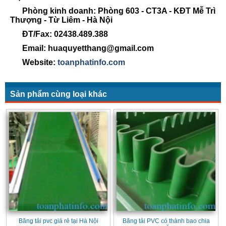
Phòng kinh doanh: Phòng 603 - CT3A - KĐT Mễ Trì
Thượng - Từ Liêm - Hà Nội
ĐT/Fax: 02438.489.388
Email: huaquyetthang@gmail.com
Website:
toanphatinfo.com
Sản phẩm cùng loại khác
Băng tải pvc giá rẻ tại Hà Nội
Băng tải PVC có thành bao chia