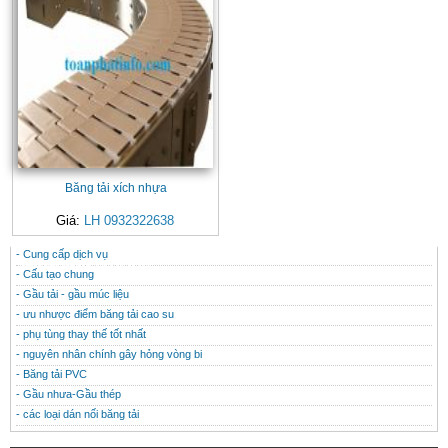
Băng tải xích nhựa
Giá:
LH 0932322638
- Cung cấp dịch vụ
CONTACT
THÔNG TIN HỮU ÍCH
- Cấu tạo chung
- Gầu tải - gầu múc liệu
- ưu nhược điểm băng tải cao su
- phụ tùng thay thế tốt nhất
- nguyên nhân chính gây hỏng vòng bi
- Băng tải PVC
- Gầu nhưa-Gầu thép
- các loại dán nối băng tải