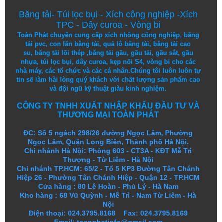
Băng tải
-
Túi lọc bụi
-
Xích công nghiệp
-
Xích
TPC
-
Dây curoa
-
Vòng bi
Toàn Phát chuyên cung cấp
xích nhông công nghiệp
,
băng
tải pvc
,
con lăn băng tải
,
quả lô băng tải
,
băng tải cao
su
,
băng tải lõi thép
,
băng tải gầu
,
gầu tải
,
gầu sắt
,
gầu
nhựa
,
túi lọc bụi
, dây curoa,
kẹp nối S4
,
vòng bi
cho các
nhà máy, các tổ chức và các cá nhân.
Chúng tôi
luôn luôn
tự
tin
sẽ
làm
hài lòng
quý khách
với
chất lượng
sản
phẩm
cao
và
đội ngũ
kỹ thuật
giàu kinh nghiệm.
CÔNG TY TNHH XUẤT NHẬP KHẨU ĐẦU TƯ VÀ
THƯƠNG MẠI TOÀN PHÁT
ĐC: Số 5 ngách 298/26 đường Ngọc Lâm, Phường
Ngọc Lâm, Quận Long Biên, Thành phố Hà Nội.
Chi nhánh Hà Nội: Phòng 603 - CT3A - KĐT Mễ Trì
Thượng - Từ Liêm - Hà Nội
Chi nhánh TP.HCM: 65/2 - Tổ 5 KP3 Đường Tân Chánh
Hiệp 26 - Phường Tân Chánh Hiệp - Quận 12 - TP.HCM
Cửa hàng
:
80 Lê Hoàn - Phủ Lý - Hà Nam
Kho hàng
:
68 Vũ Quỳnh - Mễ Trì - Nam Từ Liêm - Hà
Nội
Điện thoại: 024.3795.8168 Fax: 024.3795.8169
Email: toanphatinfo@gmail.com