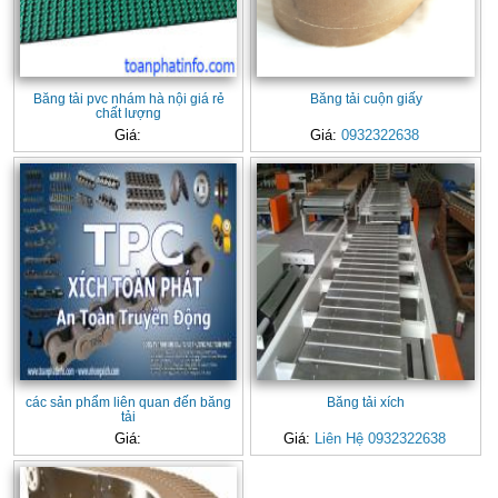
Băng tải pvc nhám hà nội giá rẻ
Băng tải cuộn giấy
chất lượng
Giá:
Giá:
0932322638
các sản phẩm liên quan đến băng
Băng tải xích
tải
Giá:
Giá:
Liên Hệ 0932322638