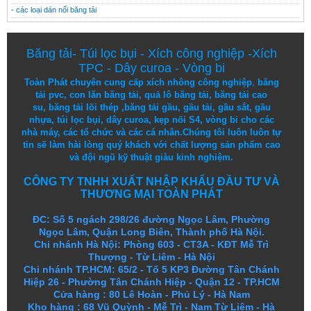
- các loại dán nối băng tải
Băng tải
-
Túi lọc bụi
-
Xích công nghiệp
-
Xích
TPC
-
Dây curoa
-
Vòng bi
Toàn Phát chuyên cung cấp
xích nhông công nghiệp
,
băng
tải pvc
,
con lăn băng tải
,
quả lô băng tải
,
băng tải cao
su
,
băng tải lõi thép
,
băng tải gầu
,
gầu tải
,
gầu sắt
,
gầu
nhựa
,
túi lọc bụi
, dây curoa,
kẹp nối S4
,
vòng bi
cho các
nhà máy, các tổ chức và các cá nhân.
Chúng tôi
luôn luôn
tự
tin
sẽ
làm
hài lòng
quý khách
với
chất lượng
sản
phẩm
cao
và
đội ngũ
kỹ thuật
giàu kinh nghiệm.
CÔNG TY TNHH XUẤT NHẬP KHẨU ĐẦU TƯ VÀ
THƯƠNG MẠI TOÀN PHÁT
ĐC: Số 5 ngách 298/26 đường Ngọc Lâm, Phường
Ngọc Lâm, Quận Long Biên, Thành phố Hà Nội.
Chi nhánh Hà Nội: Phòng 603 - CT3A - KĐT Mễ Trì
Thượng - Từ Liêm - Hà Nội
Chi nhánh TP.HCM: 65/2 - Tổ 5 KP3 Đường Tân Chánh
Hiệp 26 - Phường Tân Chánh Hiệp - Quận 12 - TP.HCM
Cửa hàng
:
80 Lê Hoàn - Phủ Lý - Hà Nam
Kho hàng
:
68 Vũ Quỳnh - Mễ Trì - Nam Từ Liêm - Hà