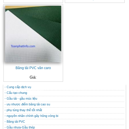
Băng tải PVC vân caro
Giá:
- Cung cấp dịch vụ
CONTACT
THÔNG TIN HỮU ÍCH
- Cấu tạo chung
- Gầu tải - gầu múc liệu
- ưu nhược điểm băng tải cao su
- phụ tùng thay thế tốt nhất
- nguyên nhân chính gây hỏng vòng bi
- Băng tải PVC
- Gầu nhưa-Gầu thép