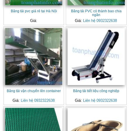
Băng tải pvc giá rẻ tại Hà Nội
Băng tải PVC có thành bao chia
ngăn
Giá:
Giá:
Liên hệ 0932322638
Băng tải vận chuyển lên container
Băng tải tiết liệu công nghiệp
Giá:
Liên hệ 0932322638
Giá:
Liên hệ 0932322638