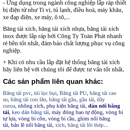
- Ứng dụng trong ngành công nghiệp lắp ráp thiết
bị điện tử như Ti vi, tủ lạnh, điều hoà, máy khâu,
xe đạp điện, xe máy, ô tô,...
Băng tải xích, băng tải xích nhựa, băng tải xích
inox được lắp ráp bởi Công Ty Toàn Phát nhanh
rẻ bền tốt nhất, đảm bảo chất lượng phục vụ công
nghiệp.
+ Khi có nhu cầu lắp đặt hệ thống băng tải xích
hãy liên hệ với chúng tôi để được tư vấn tốt nhất
.
Các sản phẩm liên quan khác:
Băng tải pvc
,
túi lọc bụi
,
Băng tải PU
,
băng tải cao
su
,
băng tải con lăn
,
băng tải gầu
,
gầu tải
,
dây
curoa
,
nhông xích
,
phụ kiện băng tải
,
dán nối băng
tải
,
keo dán băng tải
,
máy đóng bao tự động
,
vòng bi
tự lựa
,
vòng bi côn
,
vòng bi cầu
,
ghim nối băng
tải
,
bản lề nối băng tải
,
xích
,
băng tải lõi thép
...