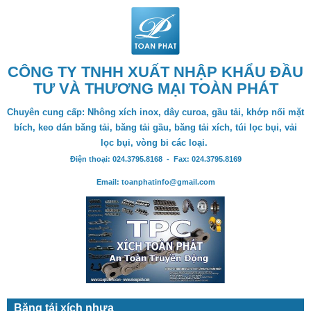
CÔNG TY TNHH XUẤT NHẬP KHẨU ĐẦU
TƯ VÀ THƯƠNG MẠI TOÀN PHÁT
Chuyên cung cấp: Nhông xích inox, dây curoa, gầu tải, khớp nối mặt
bích, keo dán băng tải, băng tải gầu, băng tải xích, túi lọc bụi, vải
lọc bụi, vòng bi các loại.
Điện thoại: 024.3795.8168 - Fax: 024.3795.8169
Email: toanphatinfo@gmail.com
Băng tải xích nhựa