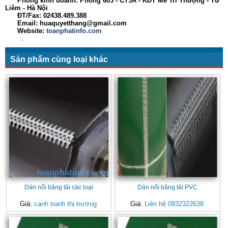
Phòng kinh doanh: Phòng 603 - CT3A - KĐT Mễ Trì Thượng - Từ
Liêm - Hà Nội
ĐT/Fax: 02438.489.388
Email: huaquyetthang@gmail.com
Website:
toanphatinfo.com
.
Sản phẩm cùng loại khác
Dán nối băng tải các loại
Dán nối băng tải PVC
Giá:
cạnh tranh thị trường
Giá:
Liên hệ 0932322638