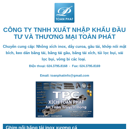
CÔNG TY TNHH XUẤT NHẬP KHẨU ĐẦU
TƯ VÀ THƯƠNG MẠI TOÀN PHÁT
Chuyên cung cấp: Nhông xích inox, dây curoa, gầu tải, khớp nối mặt
bích, keo dán băng tải, băng tải gầu, băng tải xích, túi lọc bụi, vải
lọc bụi, vòng bi các loại.
Điện thoại: 024.3795.8168 - Fax: 024.3795.8169
Email: toanphatinfo@gmail.com
Ghim nối băng tải inox xương cá