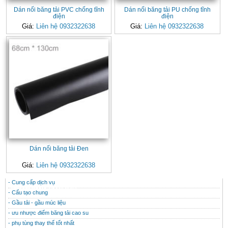
Dán nối băng tải PVC chống tĩnh
Dán nối băng tải PU chống tĩnh
điện
điện
Giá:
Liên hệ 0932322638
Giá:
Liên hệ 0932322638
Dán nối băng tải Đen
Giá:
Liên hệ 0932322638
- Cung cấp dịch vụ
CONTACT
THÔNG TIN HỮU ÍCH
- Cấu tạo chung
- Gầu tải - gầu múc liệu
- ưu nhược điểm băng tải cao su
- phụ tùng thay thế tốt nhất