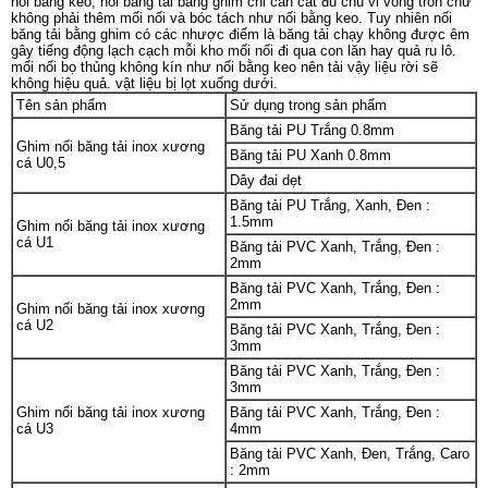
nối bằng keo, nối băng tải bằng ghim chỉ cần cắt đủ chu vi vòng tròn chứ
không phải thêm mối nối và bóc tách như nối bằng keo. Tuy nhiên nối
băng tải bằng ghim có các nhược điểm là băng tải chạy không được êm
gây tiếng động lạch cạch mỗi kho mối nối đi qua con lăn hay quả ru lô.
mối nối bọ thủng không kín như nối bằng keo nên tải vậy liệu rời sẽ
không hiệu quả. vật liệu bị lọt xuống dưới.
Tên sản phẩm
Sử dụng trong sản phẩm
Băng tải PU Trắng 0.8mm
Ghim nối băng tải inox xương
Băng tải PU Xanh 0.8mm
cá U0,5
Dây đai dẹt
Băng tải PU Trắng, Xanh, Đen :
1.5mm
Ghim nối băng tải inox xương
cá U1
Băng tải PVC Xanh, Trắng, Đen :
2mm
Băng tải PVC Xanh, Trắng, Đen :
2mm
Ghim nối băng tải inox xương
cá U2
Băng tải PVC Xanh, Trắng, Đen :
3mm
Băng tải PVC Xanh, Trắng, Đen :
3mm
Ghim nối băng tải inox xương
Băng tải PVC Xanh, Trắng, Đen :
cá U3
4mm
Băng tải PVC Xanh, Đen, Trắng, Caro
: 2mm