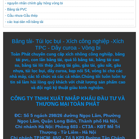
- nguyên nhân chính gây hỏng vòng bi
- Băng tải PVC
- Gầu nhưa-Gầu thép
- các loại dán nối băng tải
Băng tải
-
Túi lọc bụi
-
Xích công nghiệp
-
Xích
TPC
-
Dây curoa
-
Vòng bi
Toàn Phát chuyên cung cấp
xích nhông công nghiệp
,
băng
tải pvc
,
con lăn băng tải
,
quả lô băng tải
,
băng tải cao
su
,
băng tải lõi thép
,
băng tải gầu
,
gầu tải
,
gầu sắt
,
gầu
nhựa
,
túi lọc bụi
, dây curoa,
kẹp nối S4
,
vòng bi
cho các
nhà máy, các tổ chức và các cá nhân.
Chúng tôi
luôn luôn
tự
tin
sẽ
làm
hài lòng
quý khách
với
chất lượng
sản
phẩm
cao
và
đội ngũ
kỹ thuật
giàu kinh nghiệm.
CÔNG TY TNHH XUẤT NHẬP KHẨU ĐẦU TƯ VÀ
THƯƠNG MẠI TOÀN PHÁT
ĐC: Số 5 ngách 298/26 đường Ngọc Lâm, Phường
Ngọc Lâm, Quận Long Biên, Thành phố Hà Nội.
Chi nhánh Hà Nội: Phòng 603 - CT3A - KĐT Mễ Trì
Thượng - Từ Liêm - Hà Nội
Chi nhánh TP.HCM: 65/2 - Tổ 5 KP3 Đường Tân Chánh