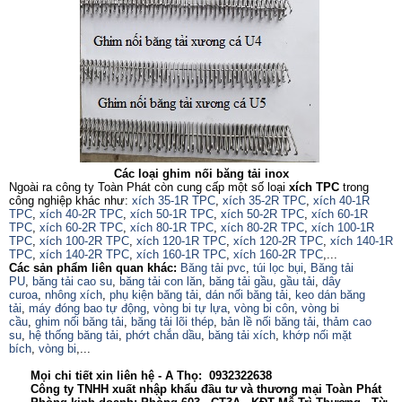
Các loại ghim nối băng tải inox
Ngoài ra công ty Toàn Phát còn cung cấp một số loại
xích TPC
trong
công nghiệp khác như:
xích 35-1R TPC
,
xích 35-2R TPC
,
xích 40-1R
TPC
,
xích 40-2R TPC
,
xích 50-1R TPC
,
xích 50-2R TPC
,
xích 60-1R
TPC
,
xích 60-2R TPC
,
xích 80-1R TPC
,
xích 80-2R TPC
,
xích 100-1R
TPC
,
xích 100-2R TPC
,
xích 120-1R TPC
,
xích 120-2R TPC
,
xích 140-1R
TPC
,
xích 140-2R TPC
,
xích 160-1R TPC
,
xích 160-2R TPC
,...
Các sản phẩm liên quan khác:
Băng tải pvc
,
túi lọc bụi
,
Băng tải
PU
,
băng tải cao su
,
băng tải con lăn
,
băng tải gầu
,
gầu tải
,
dây
curoa
,
nhông xích
,
phụ kiện băng tải
,
dán nối băng tải
,
keo dán băng
tải
,
máy đóng bao tự động
,
vòng bi tự lựa
,
vòng bi côn
,
vòng bi
cầu
,
ghim nối băng tải
,
băng tải lõi thép
,
bản lề nối băng tải
,
thảm cao
su
,
hệ thống băng tải
,
phớt chắn dầu
,
băng tải xích
,
khớp nối mặt
bích
,
vòng bi
,...
Mọi chi tiết xin liên hệ - A Thọ: 0932322638
Công ty TNHH xuất nhập khẩu đầu tư và thương mại Toàn Phát