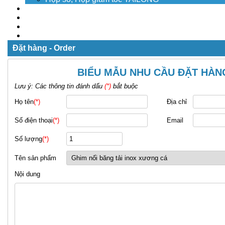
Dịch vụ
Tuyển dụng
Tin tức
Liên hệ
Đặt hàng - Order
BIỂU MẪU NHU CẦU ĐẶT HÀN
Lưu ý: Các thông tin đánh dấu
(*)
bắt buộc
Họ tên
(*)
Địa chỉ
Số điện thoại
(*)
Email
Số lượng
(*)
Tên sản phẩm
Nội dung