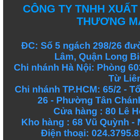
CÔNG TY TNHH XUẤT
THƯƠNG MẠ
ĐC: Số 5 ngách 298/26 đ
Lâm, Quận Long Bi
Chi nhánh Hà Nội: Phòng 60
Từ Liê
Chi nhánh TP.HCM: 65/2 - 
26 - Phường Tân Chánh
Cửa hàng
:
80 Lê H
Kho hàng
:
68 Vũ Quỳnh - 
Điện thoại: 024.3795