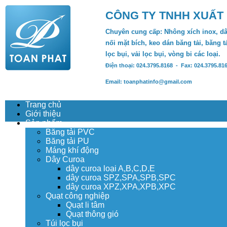
CÔNG TY TNHH XUẤT
Chuyên cung cấp: Nhông xích inox, dâ
nối mặt bích, keo dán băng tải, băng tả
lọc bụi, vải lọc bụi, vòng bi các loại.
Điện thoại: 024.3795.8168 - Fax: 024.3795.81
Email: toanphatinfo@gmail.com
Trang chủ
Giới thiệu
Sản phẩm
Băng tải PVC
Băng tải PU
Máng khí động
Dây Curoa
dây curoa loại A,B,C,D,E
dây curoa SPZ,SPA,SPB,SPC
dây curoa XPZ,XPA,XPB,XPC
Quạt công nghiệp
Quạt li tâm
Quạt thông gió
Túi lọc bụi