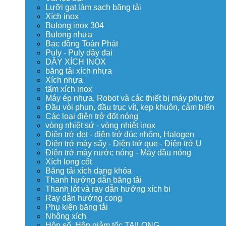
Lưỡi gạt làm sạch băng tải
Xích inox
Bulong inox 304
Bulong nhựa
Bạc đồng Toàn Phát
Puly - Puly dây đai
DÂY XÍCH INOX
băng tải xích nhựa
Xích nhựa
tấm xích inox
Máy ép nhựa, Robot và các thiết bị máy phụ trợ
Đầu vòi phun, đầu trục vít, kẹp khuôn, cảm biến
Các loại điện trở đốt nóng
vòng nhiệt sứ - vòng nhiệt inox
Điện trở dẹt - điện trở đúc nhôm, Halogen
Điện trở máy sấy - Điện trở que - Điện trở U
Điện trở máy nước nóng - Máy dầu nóng
Xích long cốt
Băng tải xích dạng khóa
Thanh hướng dẫn băng tải
Thanh lót và ray dẫn hướng xích bi
Ray dẫn hướng cong
Phụ kiện băng tải
Nhông xích
Hộp số, Hộp giảm tốc TAILONG