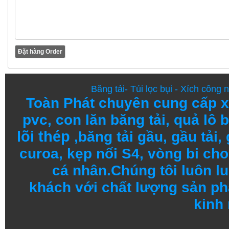
Băng tải
-
Túi lọc bụi
-
Xích công 
Toàn Phát chuyên cung cấp
x
pvc
,
con lăn băng tải
,
quả lô b
lõi thép
,
băng tải gầu
,
gầu tải
,
curoa,
kẹp nối S4
,
vòng bi
cho 
cá nhân.
Chúng tôi
luôn l
khách
với
chất lượng
sản
ph
kinh