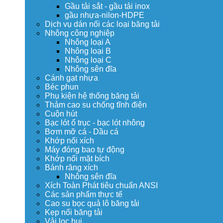
Gầu tải sắt - gầu tải inox
gầu nhựa-nilon-HDPE
Dịch vụ dán nối các loại băng tải
Nhông công nghiệp
Nhông loại A
Nhông loại B
Nhông loại C
Nhông sên đĩa
Cánh gạt nhựa
Béc phun
Phụ kiện hệ thống băng tải
Thảm cao su chống tĩnh điện
Cuộn hút
Bạc lót ổ trục - bạc lót nhông
Bơm mỡ cá - Dầu cá
Khớp nối xích
Máy đóng bao tự động
Khớp nối mặt bích
Bánh răng xích
Nhông sên đĩa
Xích Toàn Phát tiêu chuẩn ANSI
Các sản phẩm thực tế
Cao su bọc quả lô băng tải
Kẹp nối băng tải
Vải lọc bụi