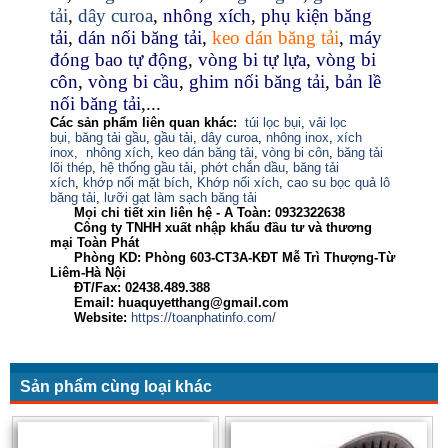
tải
,
dây curoa
,
nhông xích
,
phụ kiện băng
tải
,
dán nối băng tải
,
keo dán băng tải
,
máy
đóng bao tự động
,
vòng bi tự lựa
,
vòng bi
côn
,
vòng bi cầu
,
ghim nối băng tải
,
bản lề
nối băng tải
,...
Các sản phẩm liên quan khác:
túi lọc bụi
,
vải lọc
bụi,
băng tải gầu
,
gầu tải
,
dây curoa
,
nhông inox
,
xích
inox,
nhông xích
,
keo dán băng tải
,
vòng bi côn
,
băng tải
lõi thép
,
hệ thống gầu tải
,
phớt chắn dầu
,
băng tải
xích
,
khớp nối mặt bích
,
Khớp nối xích
,
cao su bọc quả lô
băng tải
,
lưỡi gạt làm sạch băng tải
Mọi chi tiết xin liên hệ - A Toàn:
0932322638
Công ty TNHH xuất nhập khẩu đầu tư và thương
mại Toàn Phát
Phòng KD: Phòng 603-CT3A-KĐT Mễ Trì Thượng-Từ
Liêm-Hà Nội
ĐT/Fax: 02438.489.388
Email: huaquyetthang@gmail.com
Website:
https://toanphatinfo.com/
Sản phẩm cùng loại khác