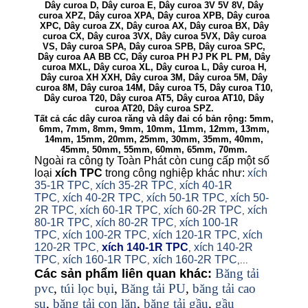
Dây curoa D, Dây curoa E, Dây curoa 3V 5V 8V, Dây
curoa XPZ, Dây curoa XPA, Dây curoa XPB, Dây curoa
XPC, Dây curoa ZX, Dây curoa AX, Dây curoa BX, Dây
curoa CX, Dây curoa 3VX, Dây curoa 5VX, Dây curoa
VS, Dây curoa SPA, Dây curoa SPB, Dây curoa SPC,
Dây curoa AA BB CC, Dây curoa PH PJ PK PL PM, Dây
curoa MXL, Dây curoa XL, Dây curoa L, Dây curoa H,
Dây curoa XH XXH, Dây curoa 3M, Dây curoa 5M, Dây
curoa 8M, Dây curoa 14M, Dây curoa T5, Dây curoa T10,
Dây curoa T20, Dây curoa AT5, Dây curoa AT10, Dây
curoa AT20, Dây curoa SPZ.
Tất cả các dây curoa răng và dây đai có bản rộng: 5mm,
6mm, 7mm, 8mm, 9mm, 10mm, 11mm, 12mm, 13mm,
14mm, 15mm, 20mm, 25mm, 30mm, 35mm, 40mm,
45mm, 50mm, 55mm, 60mm, 65mm, 70mm.
Ngoài ra công ty Toàn Phát còn cung cấp một số
loại
xích TPC
trong công nghiệp khác như:
xích
35-1R TPC
xích 35-2R TPC
xích 40-1R
,
,
TPC
xích 40-2R TPC
xích 50-1R TPC
xích 50-
,
,
,
2R TPC
xích 60-1R TPC
xích 60-2R TPC
xích
,
,
,
80-1R TPC
xích 80-2R TPC
xích 100-1R
,
,
TPC
xích 100-2R TPC
xích 120-1R TPC
xích
,
,
,
120-2R TPC
xích 140-1R TPC
xích 140-2R
,
,
TPC
xích 160-1R TPC
xích 160-2R TPC
,
,
,...
Băng tải
Các sản phẩm liên quan khác:
pvc
,
túi lọc bụi
,
Băng tải PU
,
băng tải cao
su
,
băng tải con lăn
,
băng tải gầu
,
gầu