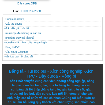
Dây curoa XPB
Giá:
LH 0932322638
- Cung cấp dịch vụ
CONTACT
THÔNG TIN HỮU ÍCH
- Cấu tạo chung
- Gầu tải - gầu múc liệu
- ưu nhược điểm băng tải cao su
- phụ tùng thay thế tốt nhất
- nguyên nhân chính gây hỏng vòng bi
- Băng tải PVC
- Gầu nhưa-Gầu thép
- các loại dán nối băng tải
Băng tải
-
Túi lọc bụi
-
Xích công nghiệp
-
Xích
TPC
-
Dây curoa
-
Vòng bi
Toàn Phát chuyên cung cấp
xích nhông công nghiệp
,
băng
tải pvc
,
con lăn băng tải
,
quả lô băng tải
,
băng tải cao
su
,
băng tải lõi thép
,
băng tải gầu
,
gầu tải
,
gầu sắt
,
gầu
nhựa
,
túi lọc bụi
, dây curoa,
kẹp nối S4
,
vòng bi
cho các
nhà máy, các tổ chức và các cá nhân.
Chúng tôi
luôn luôn
tự
tin
sẽ
làm
hài lòng
quý khách
với
chất lượng
sản
phẩm
cao