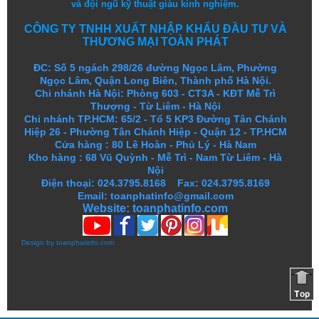
và
đội ngũ
kỹ thuật
giàu kinh nghiệm.
CÔNG TY TNHH XUẤT NHẬP KHẨU ĐẦU TƯ VÀ
THƯƠNG MẠI TOÀN PHÁT
ĐC: Số 5 ngách 298/26 đường Ngọc Lâm, Phường
Ngọc Lâm, Quận Long Biên, Thành phố Hà Nội.
Chi nhánh Hà Nội: Phòng 603 - CT3A - KĐT Mễ Trì
Thượng - Từ Liêm - Hà Nội
Chi nhánh TP.HCM: 65/2 - Tổ 5 KP3 Đường Tân Chánh
Hiệp 26 - Phường Tân Chánh Hiệp - Quận 12 - TP.HCM
Cửa hàng
:
80 Lê Hoàn - Phủ Lý - Hà Nam
Kho hàng
:
68 Vũ Quỳnh - Mễ Trì - Nam Từ Liêm - Hà
Nội
Điện thoại: 024.3795.8168 Fax: 024.3795.8169
Email: toanphatinfo@gmail.com
Website:
toanphatinfo.com
Design by
toanphatinfo.com