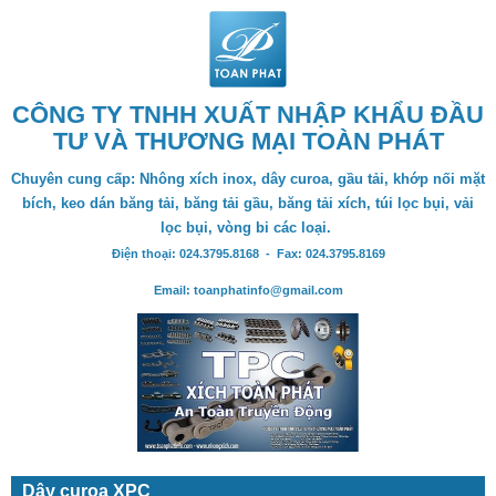
CÔNG TY TNHH XUẤT NHẬP KHẨU ĐẦU
TƯ VÀ THƯƠNG MẠI TOÀN PHÁT
Chuyên cung cấp: Nhông xích inox, dây curoa, gầu tải, khớp nối mặt
bích, keo dán băng tải, băng tải gầu, băng tải xích, túi lọc bụi, vải
lọc bụi, vòng bi các loại.
Điện thoại: 024.3795.8168 - Fax: 024.3795.8169
Email: toanphatinfo@gmail.com
Dây curoa XPC