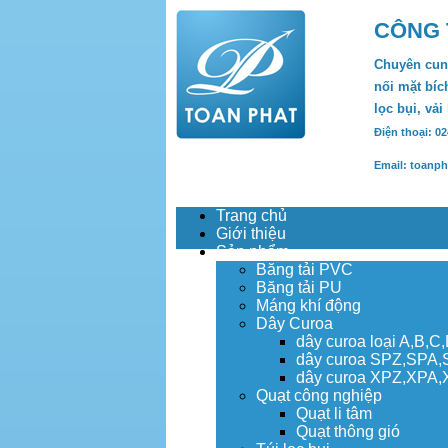
CÔNG 
Chuyên cung
nối mặt bích
lọc bụi, vải
Điện thoại: 0
Email: toanp
Trang chủ
Giới thiệu
Sản phẩm
Băng tải PVC
Băng tải PU
Máng khí động
Dây Curoa
dây curoa loại A,B,C
dây curoa SPZ,SPA
dây curoa XPZ,XPA
Quạt công nghiệp
Quạt li tâm
Quạt thông gió