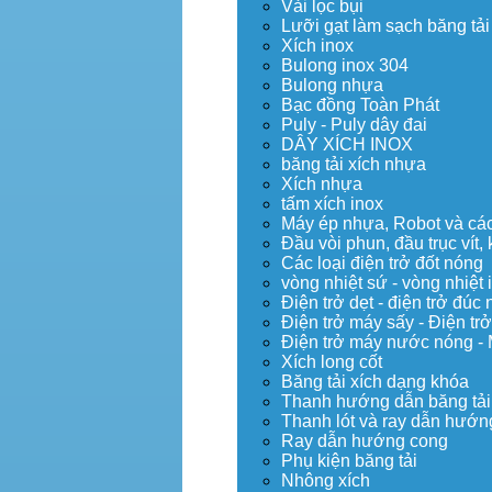
Vải lọc bụi
Lưỡi gạt làm sạch băng tải
Xích inox
Bulong inox 304
Bulong nhựa
Bạc đồng Toàn Phát
Puly - Puly dây đai
DÂY XÍCH INOX
băng tải xích nhựa
Xích nhựa
tấm xích inox
Máy ép nhựa, Robot và các 
Đầu vòi phun, đầu trục vít
Các loại điện trở đốt nóng
vòng nhiệt sứ - vòng nhiệt 
Điện trở dẹt - điện trở đú
Điện trở máy sấy - Điện trở
Điện trở máy nước nóng -
Xích long cốt
Băng tải xích dạng khóa
Thanh hướng dẫn băng tải
Thanh lót và ray dẫn hướng
Ray dẫn hướng cong
Phụ kiện băng tải
Nhông xích