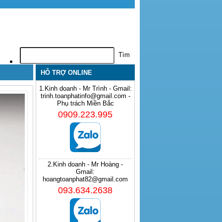
HỖ TRỢ ONLINE
1.Kinh doanh - Mr Trình - Gmail:
trinh.toanphatinfo@gmail.com -
Phụ trách Miền Bắc
0909.223.995
2.Kinh doanh - Mr Hoàng -
Gmail:
hoangtoanphat82@gmail.com
093.634.2638