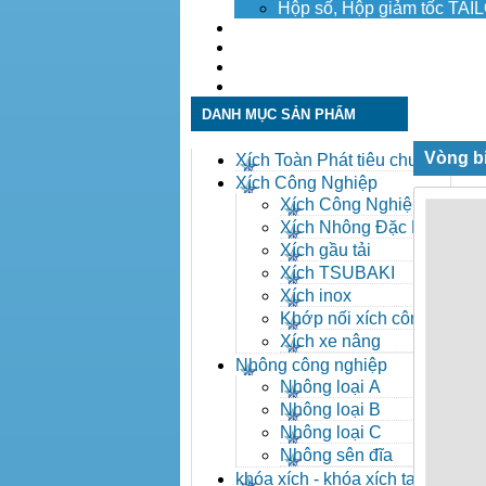
Hộp số, Hộp giảm tốc TA
Dịch vụ
Tuyển dụng
Tin tức
Liên hệ
DANH MỤC SẢN PHẨM
Vòng b
Xích Toàn Phát tiêu chuẩn
ANSI
Xích Công Nghiệp
Xích Công Nghiệp -
Xich Cong Nghiep
Xích Nhông Đặc Biệt
Xích gầu tải
Xích TSUBAKI
Xích inox
Khớp nối xích công
nghiệp
Xích xe nâng
Nhông công nghiệp
Nhông loại A
Nhông loại B
Nhông loại C
Nhông sên đĩa
khóa xích - khóa xích tai eo