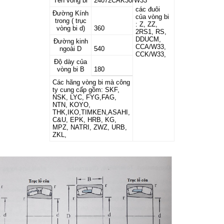
Tên vòng bi
24072CAK30/W33
các đuôi
Đường Kính
của vòng bi
trong ( trục
: Z, ZZ,
vòng bi d)
360
2RS1, RS,
DDUCM,
Đường kinh
CCA/W33,
ngoài D
540
CCK/W33,
Độ dày của
vòng bi B
180
Các hãng vòng bi mà công
ty cung cấp gồm: SKF,
NSK, LYC, FYG,FAG,
NTN, KOYO,
THK,IKO,TIMKEN,ASAHI,
C&U, EPK, HRB, KG,
MPZ, NATRI, ZWZ, URB,
ZKL,