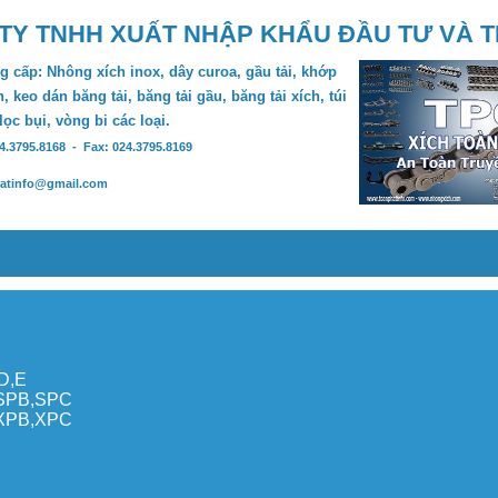
TY TNHH XUẤT NHẬP KHẨU ĐẦU TƯ VÀ 
 cấp: Nhông xích inox, dây curoa, gầu tải, khớp
, keo dán băng tải, băng tải gầu, băng tải xích, túi
 lọc bụi, vòng bi các loại.
24.3795.8168 - Fax: 024.3795.8169
hatinfo@gmail.com
,D,E
,SPB,SPC
,XPB,XPC