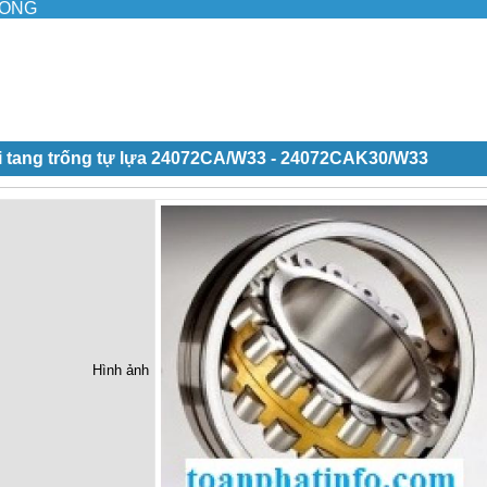
ILONG
i tang trống tự lựa 24072CA/W33 - 24072CAK30/W33
Hình ảnh