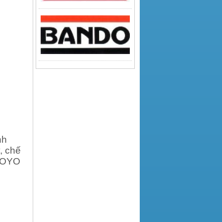
nh
, chế
KOYO