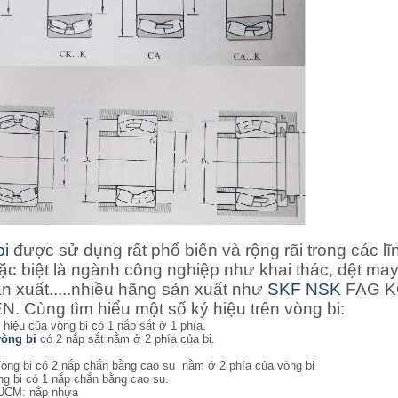
bi
được sử dụng rất phổ biến và rộng rãi trong các lĩ
ặc biệt là ngành công nghiệp như khai thác, dệt may
ản xuất.....nhiều hãng sản xuất như
SKF
NSK
FAG 
. Cùng tìm hiểu một số ký hiệu trên vòng bi:
ý hiệu của vòng bi có 1 nắp sắt ở 1 phía.
vòng bi
có 2 nắp sắt nằm ở 2 phía của bi.
òng bi
có 2 nắp chắn bằng cao su nằm ở 2 phía của vòng bi
g bi có 1 nắp chắn bằng cao su.
UCM: nắp nhựa