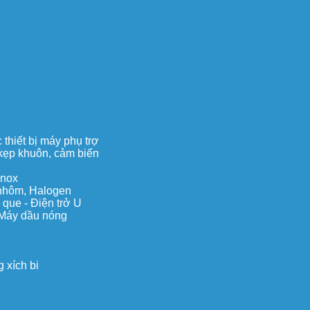
thiết bị máy phụ trợ
, kẹp khuôn, cảm biến
inox
c nhôm, Halogen
 que - Điện trở U
 Máy dầu nóng
 xích bi