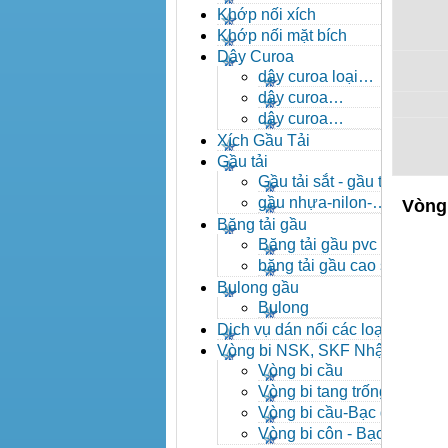
- khóa xích công nghiệp
Khớp nối xích
Khớp nối mặt bích
Dây Curoa
dây curoa loại
A,B,C,D,E
dây curoa
SPZ,SPA,SPB,SPC
dây curoa
XPZ,XPA,XPB,XPC
Xích Gầu Tải
Gầu tải
Gầu tải sắt - gầu tải
inox
gầu nhựa-nilon-
Vòng
HDPE
Băng tải gầu
Băng tải gầu pvc
băng tải gầu cao su
Bulong gầu
Bulong
Dịch vụ dán nối các loại
băng tải
Vòng bi NSK, SKF Nhật
Vòng bi cầu
Vòng bi tang trống tự
lựa
Vòng bi cầu-Bạc đạn
cầu
Vòng bi côn - Bạc