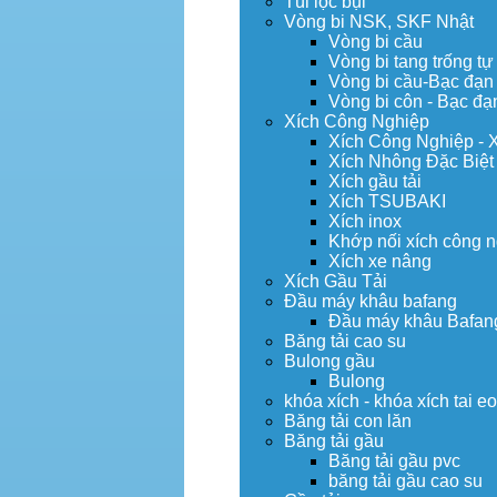
Túi lọc bụi
Vòng bi NSK, SKF Nhật
Vòng bi cầu
Vòng bi tang trống tự
Vòng bi cầu-Bạc đạn
Vòng bi côn - Bạc đạ
Xích Công Nghiệp
Xích Công Nghiệp - 
Xích Nhông Đặc Biệt
Xích gầu tải
Xích TSUBAKI
Xích inox
Khớp nối xích công 
Xích xe nâng
Xích Gầu Tải
Đầu máy khâu bafang
Đầu máy khâu Bafan
Băng tải cao su
Bulong gầu
Bulong
khóa xích - khóa xích tai e
Băng tải con lăn
Băng tải gầu
Băng tải gầu pvc
băng tải gầu cao su