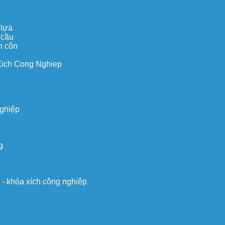
 lựa
 cầu
n côn
Xich Cong Nghiep
nghiệp
g
o - khóa xích công nghiệp