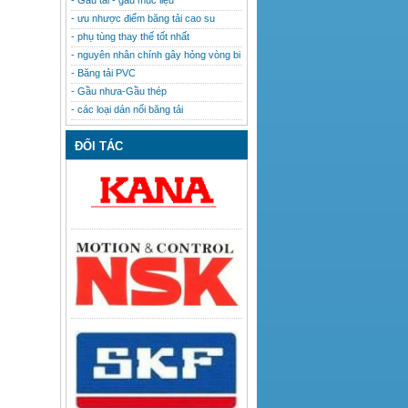
- Gầu tải - gầu múc liệu
- ưu nhược điểm băng tải cao su
- phụ tùng thay thế tốt nhất
- nguyên nhân chính gây hỏng vòng bi
- Băng tải PVC
- Gầu nhưa-Gầu thép
- các loại dán nối băng tải
ĐỐI TÁC