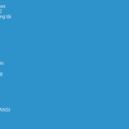
nox
E
ng tải
ện
ng
 ANSI