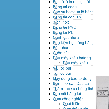
đạn côn
Bạc lót ổ trục - bạc lót
nhông
Băng tải cao su
Cao su bọc quả lô băng tải
Băng tải con lăn
Xích inox
Băng tải PVC
Băng tải PU
Cánh gạt nhựa
Phụ kiện hệ thống băng tải
Béc phun
Cuộn hút
Đầu máy khâu bafang
Đầu máy khâu
Bafang
Vải lọc bụi
Túi lọc bụi
Máy đóng bao tự động
Bơm mỡ cá - Dầu cá
Thảm cao su chống tĩnh
điện
Kẹp nối băng tải
Quạt công nghiệp
Quạt li tâm
Quạt thông gió