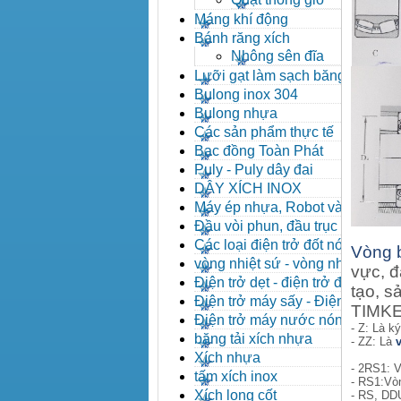
Máng khí động
Bánh răng xích
Nhông sên đĩa
Lưỡi gạt làm sạch băng tải
Bulong inox 304
Bulong nhựa
Các sản phẩm thực tế
Bạc đồng Toàn Phát
Puly - Puly dây đai
DÂY XÍCH INOX
Máy ép nhựa, Robot và các
thiết bị máy phụ trợ
Đầu vòi phun, đầu trục vít,
kẹp khuôn, cảm biến
Các loại điện trở đốt nóng
Vòng 
vòng nhiệt sứ - vòng nhiệt
vực, đ
inox
Điện trở dẹt - điện trở đúc
tạo, s
nhôm, Halogen
Điện trở máy sấy - Điện trở
TIMKEN
que - Điện trở U
Điện trở máy nước nóng -
- Z: Là k
Máy dầu nóng
băng tải xích nhựa
- ZZ: Là
Xích nhựa
- 2RS1: V
tấm xích inox
- RS1:Vòn
Xích long cốt
- RS, DD