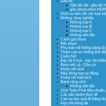
Gầu tải
Gầu tải sắt - gầu tải i
gầu nhựa-nilon-HDP
Dịch vụ dán nối các loại bă
Nhông công nghiệp
Nhông loại A
Nhông loại B
Nhông loại C
Nhông sên đĩa
Cánh gạt nhựa
Béc phun
Phụ kiện hệ thống băng tải
Thảm cao su chống tĩnh đi
Cuộn hút
Bạc lót ổ trục - bạc lót nhô
Bơm mỡ cá - Dầu cá
Khớp nối xích
Máy đóng bao tự động
Khớp nối mặt bích
Bánh răng xích
Nhông sên đĩa
Xích Toàn Phát tiêu chuẩn
Các sản phẩm thực tế
Cao su bọc quả lô băng tải
Kẹp nối băng tải