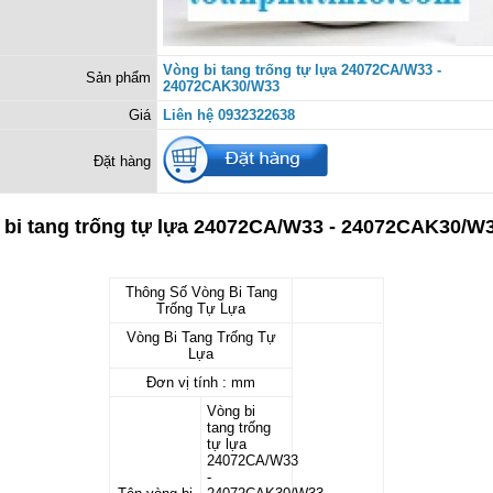
Vòng bi tang trống tự lựa 24072CA/W33 -
Sản phẩm
24072CAK30/W33
Giá
Liên hệ 0932322638
Đặt hàng
 bi tang trống tự lựa 24072CA/W33 - 24072CAK30/W
Thông Số Vòng Bi Tang
Trống Tự Lựa
Vòng Bi Tang Trống Tự
Lựa
Đơn vị tính : mm
Vòng bi
tang trống
tự lựa
24072CA/W33
-