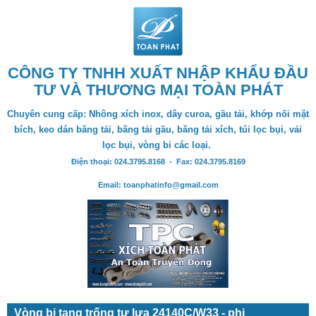
CÔNG TY TNHH XUẤT NHẬP KHẨU ĐẦU
TƯ VÀ THƯƠNG MẠI TOÀN PHÁT
Chuyên cung cấp: Nhông xích inox, dây curoa, gầu tải, khớp nối mặt
bích, keo dán băng tải, băng tải gầu, băng tải xích, túi lọc bụi, vải
lọc bụi, vòng bi các loại.
Điện thoại: 024.3795.8168 - Fax: 024.3795.8169
Email: toanphatinfo@gmail.com
Vòng bi tang trống tự lựa 24140C/W33 - phi