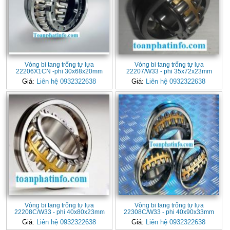
Vòng bi tang trống tự lựa
Vòng bi tang trống tự lựa
22206X1CN -phi 30x68x20mm
22207/W33 - phi 35x72x23mm
Giá:
Liên hệ 0932322638
Giá:
Liên hệ 0932322638
Vòng bi tang trống tự lựa
Vòng bi tang trống tự lựa
22208C/W33 - phi 40x80x23mm
22308C/W33 - phi 40x90x33mm
Giá:
Liên hệ 0932322638
Giá:
Liên hệ 0932322638