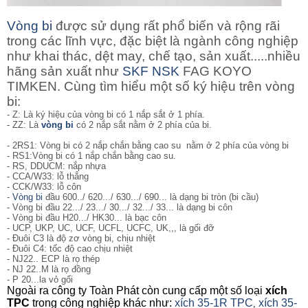
Vòng bi
được sử dụng rất phổ biến và rộng rãi
trong các lĩnh vực, đặc biệt là ngành công nghiệp
như khai thác, dệt may, chế tạo, sản xuất.....nhiều
hãng sản xuất như
SKF
NSK
FAG KOYO
TIMKEN. Cùng tìm hiểu một số ký hiệu trên vòng
bi:
- Z: Là ký hiệu của vòng bi có 1 nắp sắt ở 1 phía.
- ZZ: Là
vòng bi
có 2 nắp sắt nằm ở 2 phía của bi.
- 2RS1: Vòng bi
có 2 nắp chắn bằng cao su nằm ở 2 phía của vòng bi
- RS1:Vòng bi có 1 nắp chắn bằng cao su.
- RS, DDUCM: nắp nhựa
- CCA/W33: lỗ thẳng
- CCK/W33: lỗ côn
-
Vòng bi
đầu 600../ 620.../ 630.../ 690... là dạng bi tròn (bi cầu)
- Vòng bi đầu 22.../ 23.../ 30.../ 32.../ 33... là dạng bi côn
- Vòng bi đầu H20.../ HK30... là bạc côn
- UCP, UKP, UC, UCF, UCFL, UCFC, UK,,, là gối đỡ
- Đuôi C3 là độ zơ vòng bi, chịu nhiệt
- Đuôi C4: tốc độ cao chịu nhiệt
- NJ22.. ECP là rọ thép
- NJ 22..M là rọ đồng
- P 20...la vỏ gối
Ngoài ra công ty Toàn Phát còn cung cấp một số loại
xích
TPC
trong công nghiệp khác như:
xích 35-1R TPC
xích 35-
,