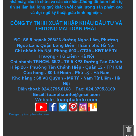
nhà máy, các tổ chức và các cá nhân.
Chúng tôi
luôn luôn
tự
tin
sẽ
làm
hài lòng
quý khách
với
chất lượng
sản
phẩm
cao
và
đội ngũ
kỹ thuật
giàu kinh nghiệm.
CÔNG TY TNHH XUẤT NHẬP KHẨU ĐẦU TƯ VÀ
THƯƠNG MẠI TOÀN PHÁT
ĐC: Số 5 ngách 298/26 đường Ngọc Lâm, Phường
Ngọc Lâm, Quận Long Biên, Thành phố Hà Nội.
Chi nhánh Hà Nội: Phòng 603 - CT3A - KĐT Mễ Trì
Thượng - Từ Liêm - Hà Nội
Chi nhánh TP.HCM: 65/2 - Tổ 5 KP3 Đường Tân Chánh
Hiệp 26 - Phường Tân Chánh Hiệp - Quận 12 - TP.HCM
Cửa hàng
:
80 Lê Hoàn - Phủ Lý - Hà Nam
Kho hàng
:
68 Vũ Quỳnh - Mễ Trì - Nam Từ Liêm - Hà
Nội
Điện thoại: 024.3795.8168 Fax: 024.3795.8169
Email: toanphatinfo@gmail.com
Website:
toanphatinfo.com
Design by
toanphatinfo.com