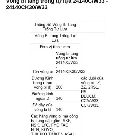
Vòng bi tang trống tự lựa 24140C/W33 -
24140CK30/W33
Thông Số Vòng Bi Tang
Trống Tự Lựa
Vòng Bi Tang Trống Tự
Lựa
Đơn vị tính : mm
Vòng bi tang
trống tự lựa
24140C/W33
-
Tên vòng bi
24140CK30/W33
Đường Kính
các đuôi của
trong ( trục
vòng bi : Z,
vòng bi d)
200
ZZ, 2RS1,
RS,
Đường kinh
DDUCM,
ngoài D
340
CCA/W33,
Độ dày của
CCK/W33,
vòng bi B
140
Các hãng vòng bi mà công
ty cung cấp gồm: SKF,
NSK, LYC, FYG,FAG,
NTN, KOYO,
THK,IKO,TIMKEN,ASAHI,