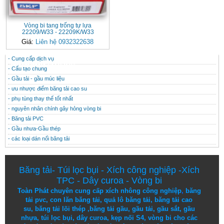
Vòng bi tang trống tự lựa
22209/W33 - 22209K/W33
Giá:
Liên hệ 0932322638
- Cung cấp dịch vụ
CONTACT
THÔNG TIN HỮU ÍCH
- Cấu tạo chung
- Gầu tải - gầu múc liệu
- ưu nhược điểm băng tải cao su
- phụ tùng thay thế tốt nhất
- nguyên nhân chính gây hỏng vòng bi
- Băng tải PVC
- Gầu nhưa-Gầu thép
- các loại dán nối băng tải
Băng tải
-
Túi lọc bụi
-
Xích công nghiệp
-
Xích
TPC
-
Dây curoa
-
Vòng bi
Toàn Phát chuyên cung cấp
xích nhông công nghiệp
,
băng
tải pvc
,
con lăn băng tải
,
quả lô băng tải
,
băng tải cao
su
,
băng tải lõi thép
,
băng tải gầu
,
gầu tải
,
gầu sắt
,
gầu
nhựa
,
túi lọc bụi
, dây curoa,
kẹp nối S4
,
vòng bi
cho các