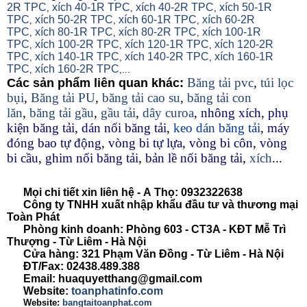
2R TPC
xích 40-1R TPC
xích 40-2R TPC
xích 50-1R
,
,
,
TPC
xích 50-2R TPC
xích 60-1R TPC
xích 60-2R
,
,
,
TPC
xích 80-1R TPC
xích 80-2R TPC
xích 100-1R
,
,
,
TPC
xích 100-2R TPC
xích 120-1R TPC
xích 120-2R
,
,
,
TPC
xích 140-1R TPC
xích 140-2R TPC
xích 160-1R
,
,
,
TPC
xích 160-2R TPC
,
,...
Băng tải pvc
,
túi lọc
Các sản phẩm liên quan khác:
bụi
,
Băng tải PU
,
băng tải cao su
,
băng tải con
lăn
,
băng tải gầu
,
gầu tải
,
dây curoa
,
nhông xích
,
phụ
kiện băng tải
,
dán nối băng tải
,
keo dán băng tải
,
máy
đóng bao tự động
,
vòng bi tự lựa
,
vòng bi côn
,
vòng
bi cầu
,
ghim nối băng tải
,
bản lề nối băng tải
,
xích
...
Mọi chi tiết xin liên hệ -
A
Thọ
: 0932322638
Công ty TNHH xuất nhập khẩu đầu tư và thương mại
Toàn Phát
Phòng kinh doanh: Phòng 603 - CT3A - KĐT Mễ Trì
Thượng - Từ Liêm - Hà Nội
Cửa hàng: 321 Phạm Văn Đồng - Từ Liêm - Hà Nội
ĐT/Fax: 02438.489.388
Email: huaquyetthang@gmail.com
Website:
toanphatinfo.com
Website:
bangtaitoanphat.com