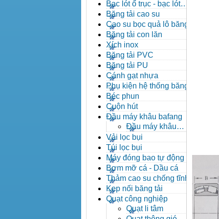
đạn côn
Bạc lót ổ trục - bạc lót
nhông
Băng tải cao su
Cao su bọc quả lô băng tải
Băng tải con lăn
Xích inox
Băng tải PVC
Băng tải PU
Cánh gạt nhựa
Phụ kiện hệ thống băng tải
Béc phun
Cuộn hút
Đầu máy khâu bafang
Đầu máy khâu
Bafang
Vải lọc bụi
Túi lọc bụi
Máy đóng bao tự động
Bơm mỡ cá - Dầu cá
Thảm cao su chống tĩnh
điện
Kẹp nối băng tải
Quạt công nghiệp
Quạt li tâm
Quạt thông gió