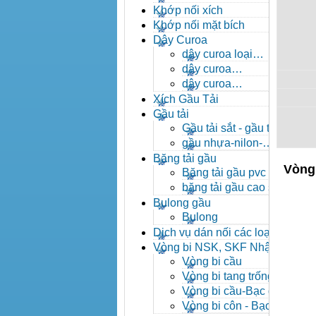
- khóa xích công nghiệp
Khớp nối xích
Khớp nối mặt bích
Dây Curoa
dây curoa loại
A,B,C,D,E
dây curoa
SPZ,SPA,SPB,SPC
dây curoa
XPZ,XPA,XPB,XPC
Xích Gầu Tải
Gầu tải
Gầu tải sắt - gầu tải
inox
gầu nhựa-nilon-
HDPE
Băng tải gầu
Vòng 
Băng tải gầu pvc
băng tải gầu cao su
Bulong gầu
Bulong
Dịch vụ dán nối các loại
băng tải
Vòng bi NSK, SKF Nhật
Vòng bi cầu
Vòng bi tang trống tự
lựa
Vòng bi cầu-Bạc đạn
cầu
Vòng bi côn - Bạc