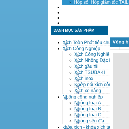
Hộp số, Hộp giảm tốc TA
Dịch vụ
Tuyển dụng
Tin tức
Liên hệ
DANH MỤC SẢN PHẨM
Vòng bi
Xích Toàn Phát tiêu chuẩn
ANSI
Xích Công Nghiệp
Xích Công Nghiệp -
Xich Cong Nghiep
Xích Nhông Đặc Biệt
Xích gầu tải
Xích TSUBAKI
Xích inox
Khớp nối xích công
nghiệp
Xích xe nâng
Nhông công nghiệp
Nhông loại A
Nhông loại B
Nhông loại C
Nhông sên đĩa
khóa xích - khóa xích tai eo