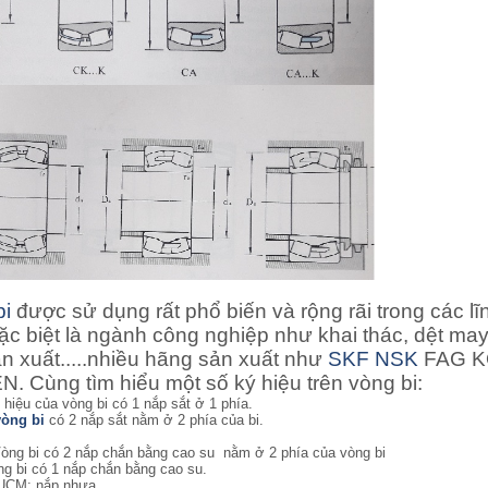
bi
được sử dụng rất phổ biến và rộng rãi trong các lĩ
ặc biệt là ngành công nghiệp như khai thác, dệt may
ản xuất.....nhiều hãng sản xuất như
SKF
NSK
FAG 
. Cùng tìm hiểu một số ký hiệu trên vòng bi:
ý hiệu của vòng bi có 1 nắp sắt ở 1 phía.
vòng bi
có 2 nắp sắt nằm ở 2 phía của bi.
òng bi
có 2 nắp chắn bằng cao su nằm ở 2 phía của vòng bi
g bi có 1 nắp chắn bằng cao su.
UCM: nắp nhựa