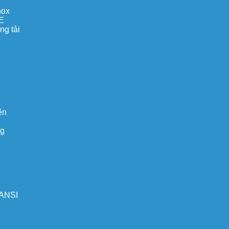
nox
E
ng tải
ện
ng
 ANSI