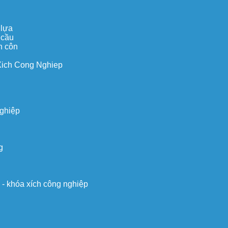
 lựa
 cầu
n côn
Xich Cong Nghiep
nghiệp
g
o - khóa xích công nghiệp