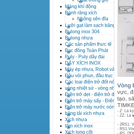
Máng khí động
Bánh răng xích
Nhông sên đĩa
Lưỡi gạt làm sạch băng tải
Bulong inox 304
Bulong nhựa
Các sản phẩm thực tế
Bạc đồng Toàn Phát
Puly - Puly dây đai
DÂY XÍCH INOX
Máy ép nhựa, Robot và các
thiết bị máy phụ trợ
Đầu vòi phun, đầu trục vít,
kẹp khuôn, cảm biến
Các loại điện trở đốt nóng
Vòng 
vòng nhiệt sứ - vòng nhiệt
vực, đ
inox
Điện trở dẹt - điện trở đúc
tạo, s
nhôm, Halogen
Điện trở máy sấy - Điện trở
TIMKEN
que - Điện trở U
Điện trở máy nước nóng -
- Z: Là k
Máy dầu nóng
băng tải xích nhựa
- ZZ: Là
Xích nhựa
- 2RS1: V
tấm xích inox
- RS1:Vòn
Xích long cốt
- RS, DD