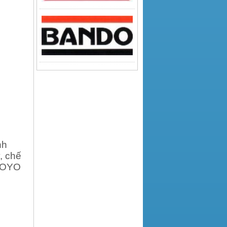
nh
, chế
KOYO