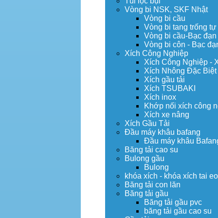
Túi lọc bụi
Vòng bi NSK, SKF Nhật
Vòng bi cầu
Vòng bi tang trống tự
Vòng bi cầu-Bạc đạn
Vòng bi côn - Bạc đạ
Xích Công Nghiệp
Xích Công Nghiệp - 
Xích Nhông Đặc Biệt
Xích gầu tải
Xích TSUBAKI
Xích inox
Khớp nối xích công 
Xích xe nâng
Xích Gầu Tải
Đầu máy khâu bafang
Đầu máy khâu Bafan
Băng tải cao su
Bulong gầu
Bulong
khóa xích - khóa xích tai e
Băng tải con lăn
Băng tải gầu
Băng tải gầu pvc
băng tải gầu cao su