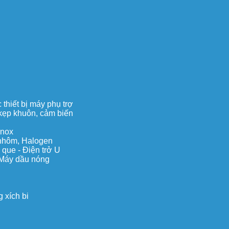
thiết bị máy phụ trợ
, kẹp khuôn, cảm biến
inox
c nhôm, Halogen
 que - Điện trở U
 Máy dầu nóng
 xích bi