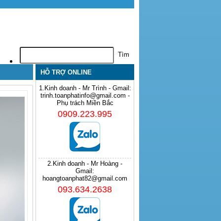
HỖ TRỢ ONLINE
1.Kinh doanh - Mr Trình - Gmail:
trinh.toanphatinfo@gmail.com -
Phụ trách Miền Bắc
0909.223.995
2.Kinh doanh - Mr Hoàng -
Gmail:
hoangtoanphat82@gmail.com
093.634.2638