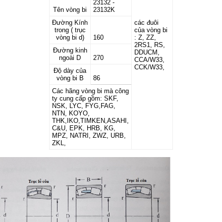
23132 -
Tên vòng bi
23132K
Đường Kính
các đuôi
trong ( trục
của vòng bi
vòng bi d)
160
: Z, ZZ,
2RS1, RS,
Đường kinh
DDUCM,
ngoài D
270
CCA/W33,
CCK/W33,
Độ dày của
vòng bi B
86
Các hãng vòng bi mà công
ty cung cấp gồm: SKF,
NSK, LYC, FYG,FAG,
NTN, KOYO,
THK,IKO,TIMKEN,ASAHI,
C&U, EPK, HRB, KG,
MPZ, NATRI, ZWZ, URB,
ZKL,