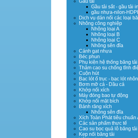
Gầu tải
Gầu tải sắt - gầu tải i
gầu nhựa-nilon-HDP
Dịch vụ dán nối các loại bă
Nhông công nghiệp
Nhông loại A
Nhông loại B
Nhông loại C
Nhông sên đĩa
Cánh gạt nhựa
Béc phun
Phụ kiện hệ thống băng tải
Thảm cao su chống tĩnh đi
Cuộn hút
Bạc lót ổ trục - bạc lót nhô
Bơm mỡ cá - Dầu cá
Khớp nối xích
Máy đóng bao tự động
Khớp nối mặt bích
Bánh răng xích
Nhông sên đĩa
Xích Toàn Phát tiêu chuẩn
Các sản phẩm thực tế
Cao su bọc quả lô băng tải
Kẹp nối băng tải