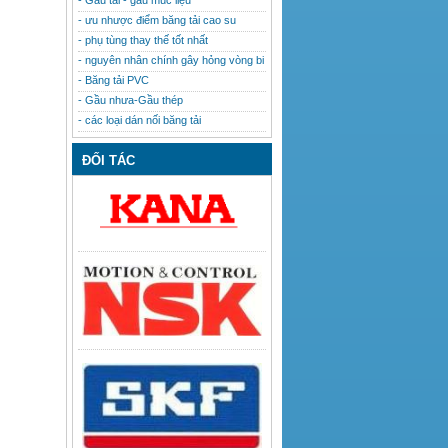
- Gầu tải - gầu múc liệu
- ưu nhược điểm băng tải cao su
- phụ tùng thay thế tốt nhất
- nguyên nhân chính gây hỏng vòng bi
- Băng tải PVC
- Gầu nhưa-Gầu thép
- các loại dán nối băng tải
ĐỐI TÁC