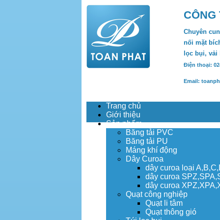
CÔNG 
Chuyên cung
nối mặt bích
lọc bụi, vải
Điện thoại: 0
Email: toanp
Trang chủ
Giới thiệu
Sản phẩm
Băng tải PVC
Băng tải PU
Máng khí động
Dây Curoa
dây curoa loại A,B,C
dây curoa SPZ,SPA
dây curoa XPZ,XPA
Quạt công nghiệp
Quạt li tâm
Quạt thông gió