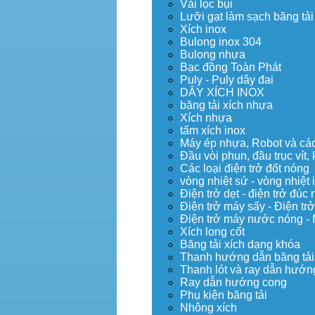
Vải lọc bụi
Lưỡi gạt làm sạch băng tải
Xích inox
Bulong inox 304
Bulong nhựa
Bạc đồng Toàn Phát
Puly - Puly dây đai
DÂY XÍCH INOX
băng tải xích nhựa
Xích nhựa
tấm xích inox
Máy ép nhựa, Robot và các 
Đầu vòi phun, đầu trục vít
Các loại điện trở đốt nóng
vòng nhiệt sứ - vòng nhiệt 
Điện trở dẹt - điện trở đú
Điện trở máy sấy - Điện trở
Điện trở máy nước nóng -
Xích long cốt
Băng tải xích dạng khóa
Thanh hướng dẫn băng tải
Thanh lót và ray dẫn hướng
Ray dẫn hướng cong
Phụ kiện băng tải
Nhông xích