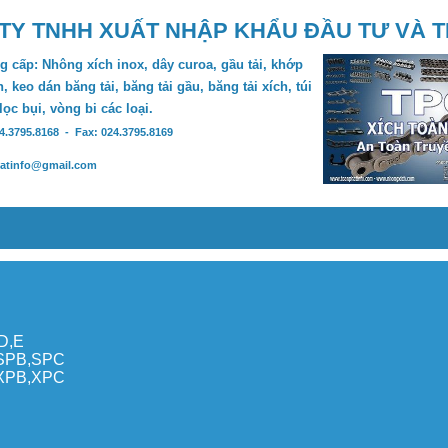
TY TNHH XUẤT NHẬP KHẨU ĐẦU TƯ VÀ 
 cấp: Nhông xích inox, dây curoa, gầu tải, khớp
, keo dán băng tải, băng tải gầu, băng tải xích, túi
 lọc bụi, vòng bi các loại.
24.3795.8168 - Fax: 024.3795.8169
hatinfo@gmail.com
,D,E
,SPB,SPC
,XPB,XPC