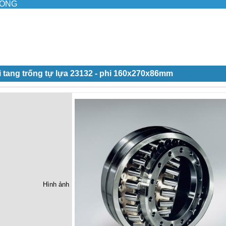
ILONG
 tang trống tự lựa 23132 - phi 160x270x86mm
Hình ảnh