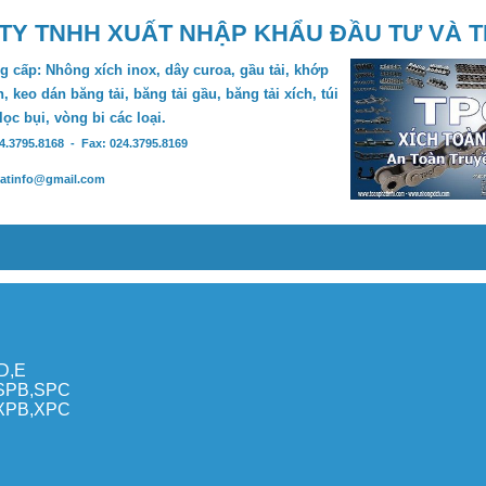
TY TNHH XUẤT NHẬP KHẨU ĐẦU TƯ VÀ 
 cấp: Nhông xích inox, dây curoa, gầu tải, khớp
, keo dán băng tải, băng tải gầu, băng tải xích, túi
 lọc bụi, vòng bi các loại.
24.3795.8168 - Fax: 024.3795.8169
hatinfo@gmail.com
,D,E
,SPB,SPC
,XPB,XPC