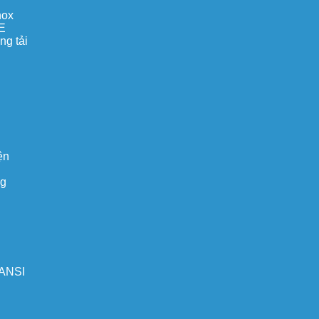
nox
E
ng tải
ện
ng
 ANSI