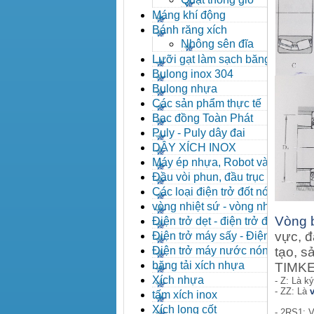
Máng khí động
Bánh răng xích
Nhông sên đĩa
Lưỡi gạt làm sạch băng tải
Bulong inox 304
Bulong nhựa
Các sản phẩm thực tế
Bạc đồng Toàn Phát
Puly - Puly dây đai
DÂY XÍCH INOX
Máy ép nhựa, Robot và các
thiết bị máy phụ trợ
Đầu vòi phun, đầu trục vít,
kẹp khuôn, cảm biến
Các loại điện trở đốt nóng
vòng nhiệt sứ - vòng nhiệt
inox
Vòng 
Điện trở dẹt - điện trở đúc
nhôm, Halogen
vực, đ
Điện trở máy sấy - Điện trở
que - Điện trở U
Điện trở máy nước nóng -
tạo, s
Máy dầu nóng
băng tải xích nhựa
TIMKEN
Xích nhựa
- Z: Là k
- ZZ: Là
tấm xích inox
Xích long cốt
- 2RS1: V