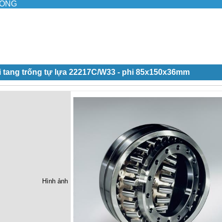
ILONG
i tang trống tự lựa 22217C/W33 - phi 85x150x36mm
Hình ảnh