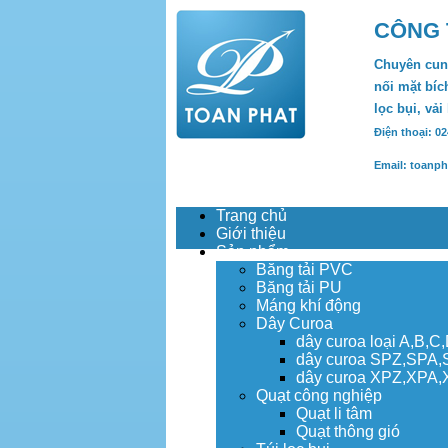
CÔNG 
Chuyên cung
nối mặt bích
lọc bụi, vải
Điện thoại: 0
Email: toanp
Trang chủ
Giới thiệu
Sản phẩm
Băng tải PVC
Băng tải PU
Máng khí động
Dây Curoa
dây curoa loại A,B,C
dây curoa SPZ,SPA
dây curoa XPZ,XPA
Quạt công nghiệp
Quạt li tâm
Quạt thông gió