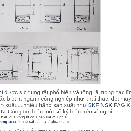
bi
được sử dụng rất phổ biến và rộng rãi trong các lĩ
ặc biệt là ngành công nghiệp như khai thác, dệt may
ản xuất.....nhiều hãng sản xuất như
SKF
NSK
FAG 
. Cùng tìm hiểu một số ký hiệu trên vòng bi:
ý hiệu của vòng bi có 1 nắp sắt ở 1 phía.
vòng bi
có 2 nắp sắt nằm ở 2 phía của bi.
òng bi
có 2 nắp chắn bằng cao su nằm ở 2 phía của vòng bi