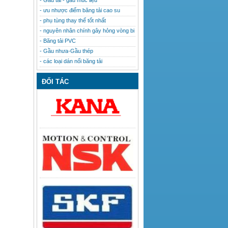
- Gầu tải - gầu múc liệu
- ưu nhược điểm băng tải cao su
- phụ tùng thay thế tốt nhất
- nguyên nhân chính gây hỏng vòng bi
- Băng tải PVC
- Gầu nhưa-Gầu thép
- các loại dán nối băng tải
ĐỐI TÁC