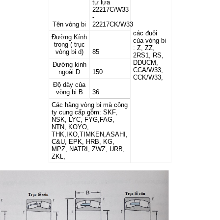
tự lựa
22217C/W33
-
Tên vòng bi
22217CK/W33
các đuôi
Đường Kính
của vòng bi
trong ( trục
: Z, ZZ,
vòng bi d)
85
2RS1, RS,
DDUCM,
Đường kinh
CCA/W33,
ngoài D
150
CCK/W33,
Độ dày của
vòng bi B
36
Các hãng vòng bi mà công
ty cung cấp gồm: SKF,
NSK, LYC, FYG,FAG,
NTN, KOYO,
THK,IKO,TIMKEN,ASAHI,
C&U, EPK, HRB, KG,
MPZ, NATRI, ZWZ, URB,
ZKL,