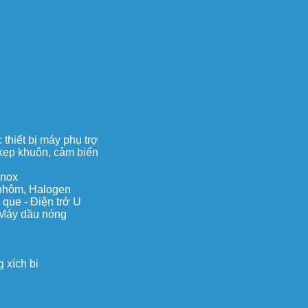
thiết bị máy phụ trợ
, kẹp khuôn, cảm biến
inox
c nhôm, Halogen
 que - Điện trở U
 Máy dầu nóng
 xích bi