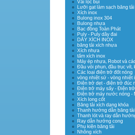
Vải lọc bụi
Lưỡi gạt làm sạch băng tải
Xích inox
Bulong inox 304
Bulong nhựa
Bạc đồng Toàn Phát
Puly - Puly dây đai
DÂY XÍCH INOX
băng tải xích nhựa
Xích nhựa
tấm xích inox
Máy ép nhựa, Robot và các 
Đầu vòi phun, đầu trục vít
Các loại điện trở đốt nóng
vòng nhiệt sứ - vòng nhiệt 
Điện trở dẹt - điện trở đú
Điện trở máy sấy - Điện trở
Điện trở máy nước nóng -
Xích long cốt
Băng tải xích dạng khóa
Thanh hướng dẫn băng tải
Thanh lót và ray dẫn hướng
Ray dẫn hướng cong
Phụ kiện băng tải
Nhông xích