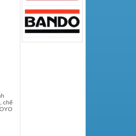
nh
, chế
KOYO