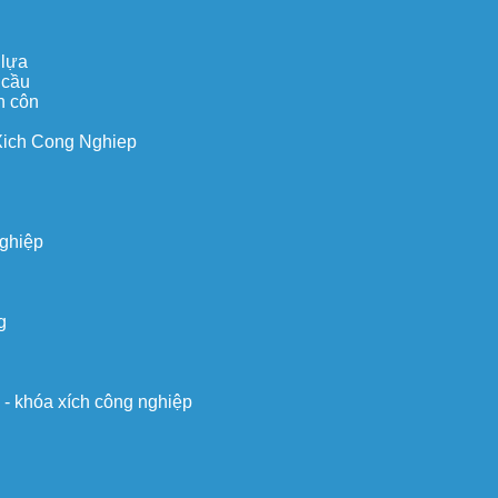
 lựa
 cầu
n côn
Xich Cong Nghiep
nghiệp
g
o - khóa xích công nghiệp