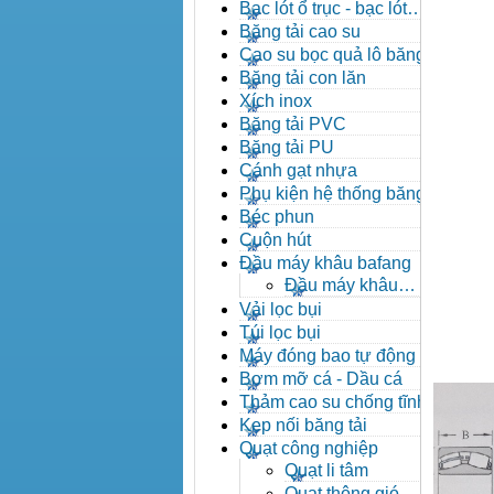
đạn côn
Bạc lót ổ trục - bạc lót
nhông
Băng tải cao su
Cao su bọc quả lô băng tải
Băng tải con lăn
Xích inox
Băng tải PVC
Băng tải PU
Cánh gạt nhựa
Phụ kiện hệ thống băng tải
Béc phun
Cuộn hút
Đầu máy khâu bafang
Đầu máy khâu
Bafang
Vải lọc bụi
Túi lọc bụi
Máy đóng bao tự động
Bơm mỡ cá - Dầu cá
Thảm cao su chống tĩnh
điện
Kẹp nối băng tải
Quạt công nghiệp
Quạt li tâm
Quạt thông gió