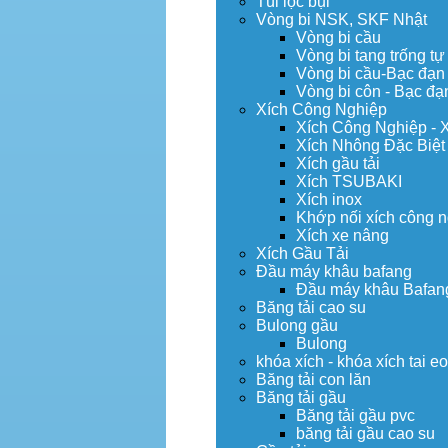
Túi lọc bụi
Vòng bi NSK, SKF Nhật
Vòng bi cầu
Vòng bi tang trống tự
Vòng bi cầu-Bạc đạn
Vòng bi côn - Bạc đạ
Xích Công Nghiệp
Xích Công Nghiệp - 
Xích Nhông Đặc Biệt
Xích gầu tải
Xích TSUBAKI
Xích inox
Khớp nối xích công 
Xích xe nâng
Xích Gầu Tải
Đầu máy khâu bafang
Đầu máy khâu Bafan
Băng tải cao su
Bulong gầu
Bulong
khóa xích - khóa xích tai e
Băng tải con lăn
Băng tải gầu
Băng tải gầu pvc
băng tải gầu cao su