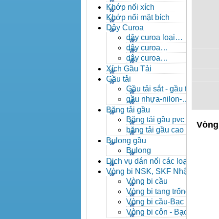
- khóa xích công nghiệp
Khớp nối xích
Khớp nối mặt bích
Dây Curoa
dây curoa loại
A,B,C,D,E
dây curoa
SPZ,SPA,SPB,SPC
dây curoa
XPZ,XPA,XPB,XPC
Xích Gầu Tải
Gầu tải
Gầu tải sắt - gầu tải
inox
gầu nhựa-nilon-
HDPE
Băng tải gầu
Băng tải gầu pvc
Vòng
băng tải gầu cao su
Bulong gầu
Bulong
Dịch vụ dán nối các loại
băng tải
Vòng bi NSK, SKF Nhật
Vòng bi cầu
Vòng bi tang trống tự
lựa
Vòng bi cầu-Bạc đạn
cầu
Vòng bi côn - Bạc