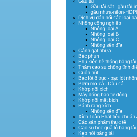
Gầu tải
Gầu tải sắt - gầu tải i
gầu nhựa-nilon-HDP
Dịch vụ dán nối các loại bă
Nhông công nghiệp
Nhông loại A
Nhông loại B
Nhông loại C
Nhông sên đĩa
Cánh gạt nhựa
Béc phun
Phụ kiện hệ thống băng tải
Thảm cao su chống tĩnh đi
Cuộn hút
Bạc lót ổ trục - bạc lót nhô
Bơm mỡ cá - Dầu cá
Khớp nối xích
Máy đóng bao tự động
Khớp nối mặt bích
Bánh răng xích
Nhông sên đĩa
Xích Toàn Phát tiêu chuẩn
Các sản phẩm thực tế
Cao su bọc quả lô băng tải
Kẹp nối băng tải