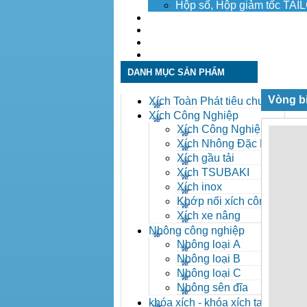
Hộp số, Hộp giảm tốc TA
Dịch vụ
Tuyển dụng
Tin tức
Liên hệ
DANH MỤC SẢN PHẨM
Vòng b
Xích Toàn Phát tiêu chuẩn
ANSI
Xích Công Nghiệp
Xích Công Nghiệp -
Xich Cong Nghiep
Xích Nhông Đặc Biệt
Xích gầu tải
Xích TSUBAKI
Xích inox
Khớp nối xích công
nghiệp
Xích xe nâng
Nhông công nghiệp
Nhông loại A
Nhông loại B
Nhông loại C
Nhông sên đĩa
khóa xích - khóa xích tai eo