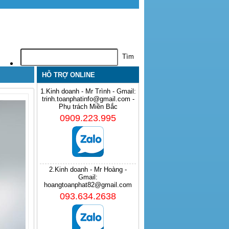
HỖ TRỢ ONLINE
1.Kinh doanh - Mr Trình - Gmail:
trinh.toanphatinfo@gmail.com -
Phụ trách Miền Bắc
0909.223.995
2.Kinh doanh - Mr Hoàng -
Gmail:
hoangtoanphat82@gmail.com
093.634.2638