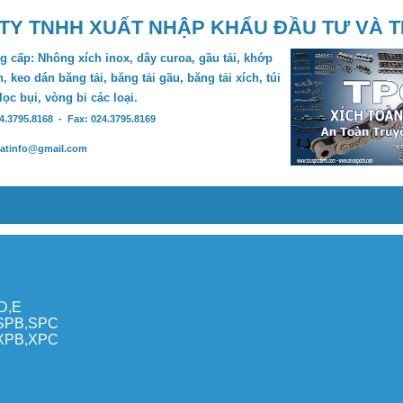
TY TNHH XUẤT NHẬP KHẨU ĐẦU TƯ VÀ 
 cấp: Nhông xích inox, dây curoa, gầu tải, khớp
, keo dán băng tải, băng tải gầu, băng tải xích, túi
 lọc bụi, vòng bi các loại.
24.3795.8168 - Fax: 024.3795.8169
hatinfo@gmail.com
,D,E
,SPB,SPC
,XPB,XPC