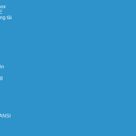
nox
E
ng tải
ện
ng
 ANSI