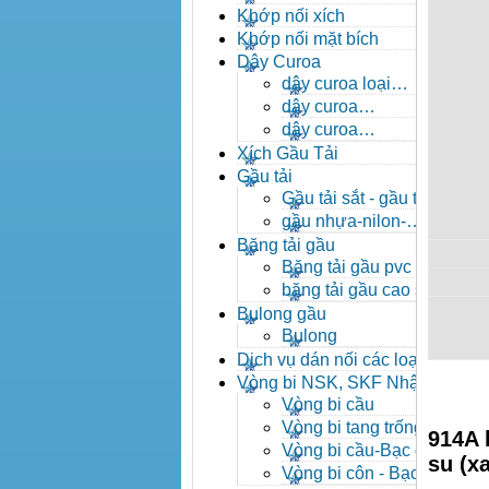
- khóa xích công nghiệp
Khớp nối xích
Khớp nối mặt bích
Dây Curoa
dây curoa loại
A,B,C,D,E
dây curoa
SPZ,SPA,SPB,SPC
dây curoa
XPZ,XPA,XPB,XPC
Xích Gầu Tải
Gầu tải
Gầu tải sắt - gầu tải
inox
gầu nhựa-nilon-
HDPE
Băng tải gầu
Băng tải gầu pvc
băng tải gầu cao su
Bulong gầu
Bulong
Dịch vụ dán nối các loại
băng tải
Vòng bi NSK, SKF Nhật
Vòng bi cầu
Vòng bi tang trống tự
914A 
lựa
Vòng bi cầu-Bạc đạn
su (x
cầu
Vòng bi côn - Bạc