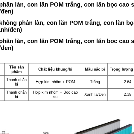
phân làn, con lăn POM trắng, con lăn bọc cao 
/đen)
không phân làn, con lăn POM trắng, con lăn bọ
anh/đen)
phân làn, con lăn POM trắng, con lăn bọc cao 
/đen)
Tên sản
Chất liệu khung/bi
Màu sắc bi
Trọng lượng
phẩm
Thanh chắn
Hợp kim nhôm + POM
Trắng
2.64
bi
Thanh chắn
Hợp kim nhôm + Bọc cao
Xanh lá/Đen
2.39
bi
su