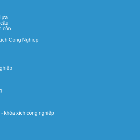
 lựa
 cầu
n côn
Xich Cong Nghiep
nghiệp
g
o - khóa xích công nghiệp