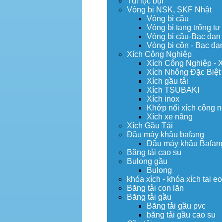
Túi lọc bụi
Vòng bi NSK, SKF Nhật
Vòng bi cầu
Vòng bi tang trống tự
Vòng bi cầu-Bạc đạn
Vòng bi côn - Bạc đạ
Xích Công Nghiệp
Xích Công Nghiệp - 
Xích Nhông Đặc Biệt
Xích gầu tải
Xích TSUBAKI
Xích inox
Khớp nối xích công 
Xích xe nâng
Xích Gầu Tải
Đầu máy khâu bafang
Đầu máy khâu Bafan
Băng tải cao su
Bulong gầu
Bulong
khóa xích - khóa xích tai e
Băng tải con lăn
Băng tải gầu
Băng tải gầu pvc
băng tải gầu cao su