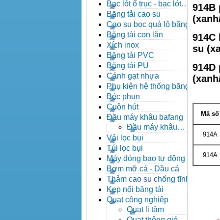
đạn côn
Bạc lót ổ trục - bạc lót
914B 
nhông
Băng tải cao su
(xanh
Cao su bọc quả lô băng tải
Băng tải con lăn
914C 
Xích inox
su (x
Băng tải PVC
Băng tải PU
914D 
Cánh gạt nhựa
(xanh
Phụ kiện hệ thống băng tải
Béc phun
Cuộn hút
Mã số
Đầu máy khâu bafang
Đầu máy khâu
914A
Bafang
Vải lọc bụi
Túi lọc bụi
914A
Máy đóng bao tự động
Bơm mỡ cá - Dầu cá
Thảm cao su chống tĩnh
điện
Kẹp nối băng tải
Quạt công nghiệp
Quạt li tâm
Quạt thông gió