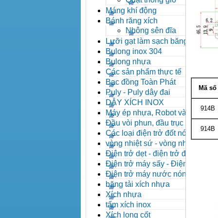
Máng khí động
Bánh răng xích
Nhông sên đĩa
Lưỡi gạt làm sạch băng tải
Bulong inox 304
Bulong nhựa
Các sản phẩm thực tế
Bạc đồng Toàn Phát
Mã số
Puly - Puly dây đai
DÂY XÍCH INOX
914B
Máy ép nhựa, Robot và các
thiết bị máy phụ trợ
Đầu vòi phun, đầu trục vít,
914B
kẹp khuôn, cảm biến
Các loại điện trở đốt nóng
vòng nhiệt sứ - vòng nhiệt
inox
Điện trở dẹt - điện trở đúc
nhôm, Halogen
Điện trở máy sấy - Điện trở
que - Điện trở U
Điện trở máy nước nóng -
Máy dầu nóng
băng tải xích nhựa
Xích nhựa
tấm xích inox
Xích long cốt