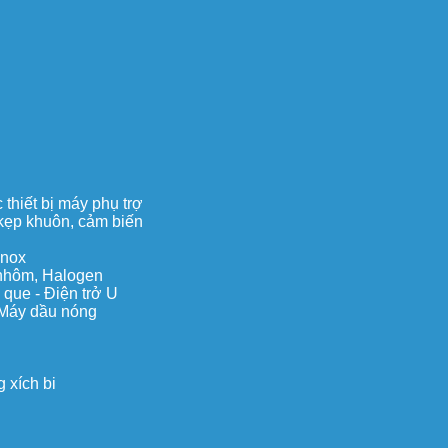
thiết bị máy phụ trợ
, kẹp khuôn, cảm biến
inox
c nhôm, Halogen
 que - Điện trở U
 Máy dầu nóng
 xích bi