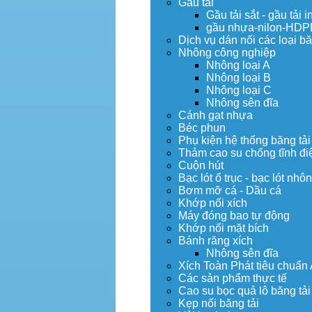
Gầu tải
Gầu tải sắt - gầu tải i
gầu nhựa-nilon-HDP
Dịch vụ dán nối các loại bă
Nhông công nghiệp
Nhông loại A
Nhông loại B
Nhông loại C
Nhông sên đĩa
Cánh gạt nhựa
Béc phun
Phụ kiện hệ thống băng tải
Thảm cao su chống tĩnh đi
Cuộn hút
Bạc lót ổ trục - bạc lót nhô
Bơm mỡ cá - Dầu cá
Khớp nối xích
Máy đóng bao tự động
Khớp nối mặt bích
Bánh răng xích
Nhông sên đĩa
Xích Toàn Phát tiêu chuẩn
Các sản phẩm thực tế
Cao su bọc quả lô băng tải
Kẹp nối băng tải