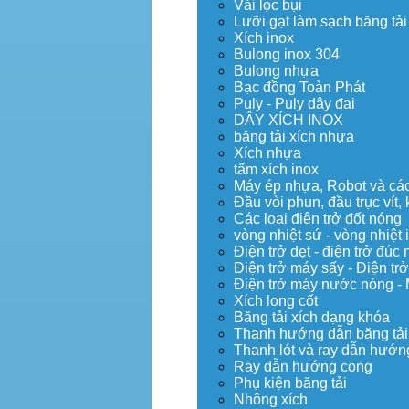
Vải lọc bụi
Lưỡi gạt làm sạch băng tải
Xích inox
Bulong inox 304
Bulong nhựa
Bạc đồng Toàn Phát
Puly - Puly dây đai
DÂY XÍCH INOX
băng tải xích nhựa
Xích nhựa
tấm xích inox
Máy ép nhựa, Robot và các 
Đầu vòi phun, đầu trục vít
Các loại điện trở đốt nóng
vòng nhiệt sứ - vòng nhiệt 
Điện trở dẹt - điện trở đú
Điện trở máy sấy - Điện trở
Điện trở máy nước nóng -
Xích long cốt
Băng tải xích dạng khóa
Thanh hướng dẫn băng tải
Thanh lót và ray dẫn hướng
Ray dẫn hướng cong
Phụ kiện băng tải
Nhông xích