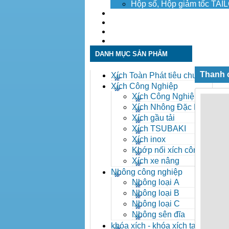
Hộp số, Hộp giảm tốc TA
Dịch vụ
Tuyển dụng
Tin tức
Liên hệ
DANH MỤC SẢN PHẨM
Thanh c
Xích Toàn Phát tiêu chuẩn
ANSI
Xích Công Nghiệp
Xích Công Nghiệp -
Xich Cong Nghiep
Xích Nhông Đặc Biệt
Xích gầu tải
Xích TSUBAKI
Xích inox
Khớp nối xích công
nghiệp
Xích xe nâng
Nhông công nghiệp
Nhông loại A
Nhông loại B
Nhông loại C
Nhông sên đĩa
khóa xích - khóa xích tai eo