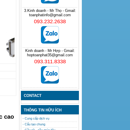
3.Kinh doanh - Mr Thọ - Gmail:
toanphatinfo@gmail.com
093.232.2638
Kinh doanh - Mr Hợp - Gmail:
hoptoanphat35@gmail.com
093.311.8338
CONTACT
THÔNG TIN HỮU ÍCH
c cao
- Cung cấp dịch vụ
- Cấu tạo chung