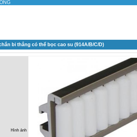
ILONG
hắn bi thẳng có thể bọc cao su (914A/B/C/D)
Hình ảnh