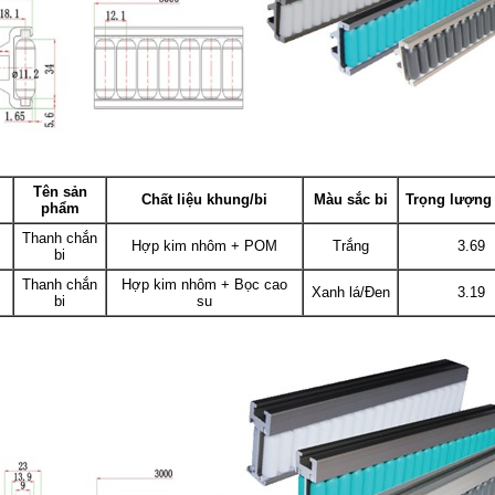
Tên sản
Chất liệu khung/bi
Màu sắc bi
Trọng lượng
phẩm
Thanh chắn
Hợp kim nhôm + POM
Trắng
3.69
bi
Thanh chắn
Hợp kim nhôm + Bọc cao
Xanh lá/Đen
3.19
bi
su