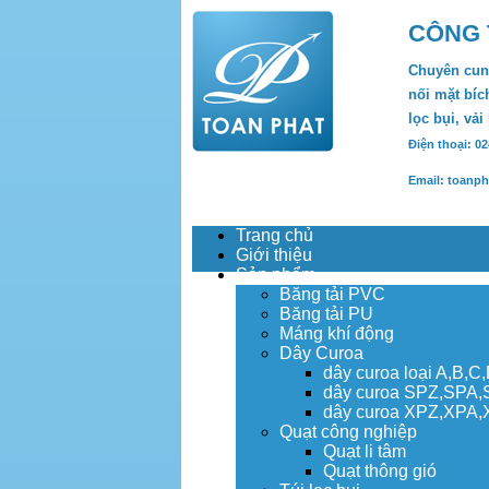
CÔNG 
Chuyên cung
nối mặt bích
lọc bụi, vải
Điện thoại: 0
Email: toanp
Trang chủ
Giới thiệu
Sản phẩm
Băng tải PVC
Băng tải PU
Máng khí động
Dây Curoa
dây curoa loại A,B,C
dây curoa SPZ,SPA
dây curoa XPZ,XPA
Quạt công nghiệp
Quạt li tâm
Quạt thông gió