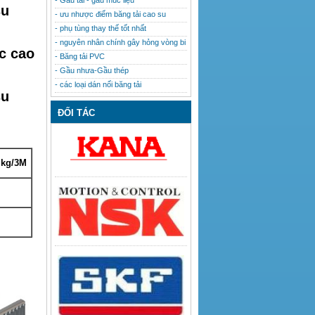
- Gầu tải - gầu múc liệu
su
- ưu nhược điểm băng tải cao su
- phụ tùng thay thế tốt nhất
- nguyên nhân chính gây hỏng vòng bi
c cao
- Băng tải PVC
- Gầu nhưa-Gầu thép
- các loại dán nối băng tải
su
ĐỐI TÁC
 kg/3M