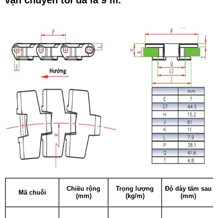
vận chuyển tối đa là 9 m.
Chiều rộng
Trọng lượng
Độ dày tấm sau
Mã chuỗi
(mm)
(kg/m)
(mm)