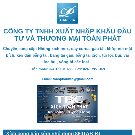
CÔNG TY TNHH XUẤT NHẬP KHẨU ĐẦU
TƯ VÀ THƯƠNG MẠI TOÀN PHÁT
Chuyên cung cấp: Nhông xích inox, dây curoa, gầu tải, khớp nối mặt
bích, keo dán băng tải, băng tải gầu, băng tải xích, túi lọc bụi, vải
lọc bụi, vòng bi các loại.
Điện thoại: 024.3795.8168 - Fax: 024.3795.8169
Email: toanphatinfo@gmail.com
Xích cong bán kính nhỏ dòng 880TAB-RT