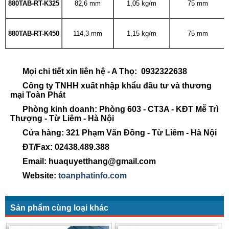
880TAB-RT-K325
82,6 mm
1,05 kg/m
75 mm
880TAB-RT-K450
114,3 mm
1,15 kg/m
75 mm
Mọi chi tiết xin liên hệ - A Thọ: 0932322638
Công ty TNHH xuất nhập khẩu đầu tư và thương
mại Toàn Phát
Phòng kinh doanh: Phòng 603 - CT3A - KĐT Mễ Trì
Thượng - Từ Liêm - Hà Nội
Cửa hàng: 321 Phạm Văn Đồng - Từ Liêm - Hà Nội
ĐT/Fax: 02438.489.388
Email: huaquyetthang@gmail.com
Website:
toanphatinfo.com
Sản phẩm cùng loại khác