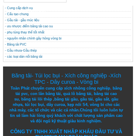
- Cung cấp dịch vụ
CONTACT
THÔNG TIN HỮU ÍCH
- Cấu tạo chung
- Gầu tải - gầu múc liệu
- ưu nhược điểm băng tải cao su
- phụ tùng thay thế tốt nhất
- nguyên nhân chính gây hỏng vòng bi
- Băng tải PVC
- Gầu nhưa-Gầu thép
- các loại dán nối băng tải
Băng tải
-
Túi lọc bụi
-
Xích công nghiệp
-
Xích
TPC
-
Dây curoa
-
Vòng bi
Toàn Phát chuyên cung cấp
xích nhông công nghiệp
,
băng
tải pvc
,
con lăn băng tải
,
quả lô băng tải
,
băng tải cao
su
,
băng tải lõi thép
,
băng tải gầu
,
gầu tải
,
gầu sắt
,
gầu
nhựa
,
túi lọc bụi
, dây curoa,
kẹp nối S4
,
vòng bi
cho các
nhà máy, các tổ chức và các cá nhân.
Chúng tôi
luôn luôn
tự
tin
sẽ
làm
hài lòng
quý khách
với
chất lượng
sản
phẩm
cao
và
đội ngũ
kỹ thuật
giàu kinh nghiệm.
CÔNG TY TNHH XUẤT NHẬP KHẨU ĐẦU TƯ VÀ