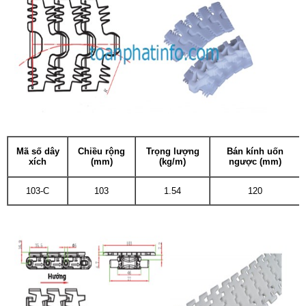
Mã số dây
Chiều rộng
Trọng lượng
Bán kính uốn
xích
(mm)
(kg/m)
ngược (mm)
103-C
103
1.54
120