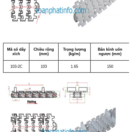
Mã số dây
Chiều rộng
Trọng lượng
Bán kính uốn
xích
(mm)
(kg/m)
ngược (mm)
103-2C
103
1.65
150