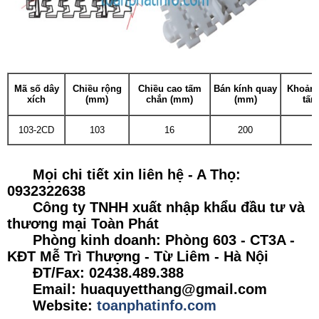
Mã số dây
Chiều rộng
Chiều cao tấm
Bán kính quay
Khoảng
xích
(mm)
chắn (mm)
(mm)
tấm
103-2CD
103
16
200
Mọi chi tiết xin liên hệ - A Thọ:
0932322638
Công ty TNHH xuất nhập khẩu đầu tư và
thương mại Toàn Phát
Phòng kinh doanh: Phòng 603 - CT3A -
KĐT Mễ Trì Thượng - Từ Liêm - Hà Nội
ĐT/Fax: 02438.489.388
Email: huaquyetthang@gmail.com
Website:
toanphatinfo.com