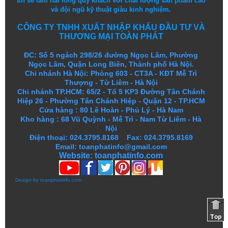
tin
sẽ
làm
hài lòng
quý khách
với
chất lượng
sản
phẩm
cao
và
đội ngũ
kỹ thuật
giàu kinh nghiệm.
CÔNG TY TNHH XUẤT NHẬP KHẨU ĐẦU TƯ VÀ
THƯƠNG MẠI TOÀN PHÁT
ĐC: Số 5 ngách 298/26 đường Ngọc Lâm, Phường
Ngọc Lâm, Quận Long Biên, Thành phố Hà Nội.
Chi nhánh Hà Nội: Phòng 603 - CT3A - KĐT Mễ Trì
Thượng - Từ Liêm - Hà Nội
Chi nhánh TP.HCM: 65/2 - Tổ 5 KP3 Đường Tân Chánh
Hiệp 26 - Phường Tân Chánh Hiệp - Quận 12 - TP.HCM
Cửa hàng
:
80 Lê Hoàn - Phủ Lý - Hà Nam
Kho hàng
:
68 Vũ Quỳnh - Mễ Trì - Nam Từ Liêm - Hà
Nội
Điện thoại: 024.3795.8168 Fax: 024.3795.8169
Email: toanphatinfo@gmail.com
Website:
toanphatinfo.com
Design by
toanphatinfo.com