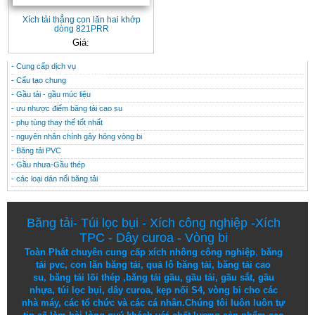
Xích tải thẳng con lăn hai khớp
dòng 821PRR
Giá:
- Cung cấp dịch vụ
CONTACT
THÔNG TIN HỮU ÍCH
- Cấu tạo chung
- Gầu tải - gầu múc liệu
- ưu nhược điểm băng tải cao su
- phụ tùng thay thế tốt nhất
- nguyên nhân chính gây hỏng vòng bi
- Băng tải PVC
- Gầu nhưa-Gầu thép
- các loại dán nối băng tải
Băng tải
-
Túi lọc bụi
-
Xích công nghiệp
-
Xích
TPC
-
Dây curoa
-
Vòng bi
Toàn Phát chuyên cung cấp
xích nhông công nghiệp
,
băng
tải pvc
,
con lăn băng tải
,
quả lô băng tải
,
băng tải cao
su
,
băng tải lõi thép
,
băng tải gầu
,
gầu tải
,
gầu sắt
,
gầu
nhựa
,
túi lọc bụi
, dây curoa,
kẹp nối S4
,
vòng bi
cho các
nhà máy, các tổ chức và các cá nhân.
Chúng tôi
luôn luôn
tự