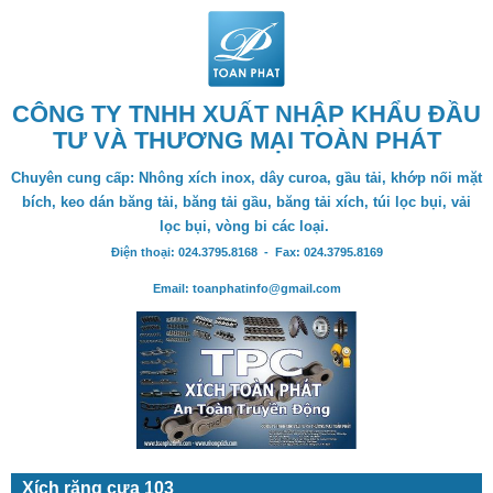
CÔNG TY TNHH XUẤT NHẬP KHẨU ĐẦU
TƯ VÀ THƯƠNG MẠI TOÀN PHÁT
Chuyên cung cấp: Nhông xích inox, dây curoa, gầu tải, khớp nối mặt
bích, keo dán băng tải, băng tải gầu, băng tải xích, túi lọc bụi, vải
lọc bụi, vòng bi các loại.
Điện thoại: 024.3795.8168 - Fax: 024.3795.8169
Email: toanphatinfo@gmail.com
Xích răng cưa 103