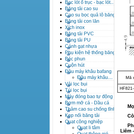
đạn côn
Bạc lót ổ trục - bạc lót
nhông
Băng tải cao su
Cao su bọc quả lô băng tải
Băng tải con lăn
Xích inox
Băng tải PVC
Băng tải PU
Cánh gạt nhựa
Phụ kiện hệ thống băng tải
Béc phun
Cuộn hút
Đầu máy khâu bafang
Đầu máy khâu
Mã 
Bafang
Vải lọc bụi
HF821
Túi lọc bụi
Máy đóng bao tự động
Bơm mỡ cá - Dầu cá
Mọi c
Thảm cao su chống tĩnh
điện
Kẹp nối băng tải
Công 
Quạt công nghiệp
Phòng
Quạt li tâm
Liêm 
Quạt thông gió