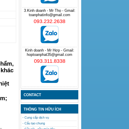
3.Kinh doanh - Mr Thọ - Gmail:
toanphatinfo@gmail.com
093.232.2638
Kinh doanh - Mr Hợp - Gmail:
hoptoanphat35@gmail.com
093.311.8338
phẩm,
 khác
hiệt
CONTACT
mm;
THÔNG TIN HỮU ÍCH
- Cung cấp dịch vụ
- Cấu tạo chung