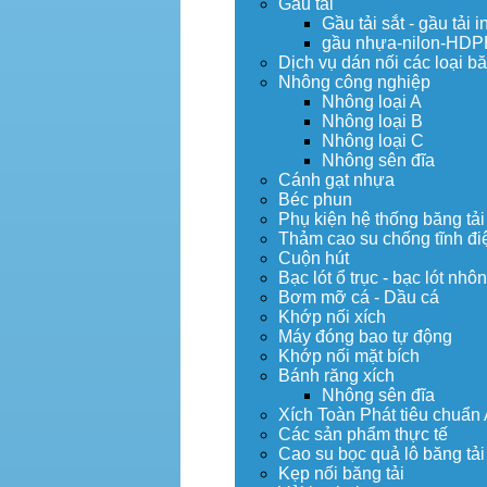
Gầu tải
Gầu tải sắt - gầu tải i
gầu nhựa-nilon-HDP
Dịch vụ dán nối các loại bă
Nhông công nghiệp
Nhông loại A
Nhông loại B
Nhông loại C
Nhông sên đĩa
Cánh gạt nhựa
Béc phun
Phụ kiện hệ thống băng tải
Thảm cao su chống tĩnh đi
Cuộn hút
Bạc lót ổ trục - bạc lót nhô
Bơm mỡ cá - Dầu cá
Khớp nối xích
Máy đóng bao tự động
Khớp nối mặt bích
Bánh răng xích
Nhông sên đĩa
Xích Toàn Phát tiêu chuẩn
Các sản phẩm thực tế
Cao su bọc quả lô băng tải
Kẹp nối băng tải