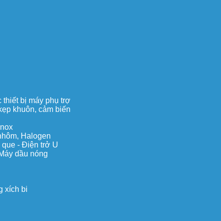
thiết bị máy phụ trợ
, kẹp khuôn, cảm biến
inox
c nhôm, Halogen
 que - Điện trở U
 Máy dầu nóng
 xích bi