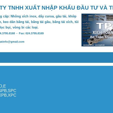
TY TNHH XUẤT NHẬP KHẨU ĐẦU TƯ VÀ 
 cấp: Nhông xích inox, dây curoa, gầu tải, khớp
, keo dán băng tải, băng tải gầu, băng tải xích, túi
 lọc bụi, vòng bi các loại.
24.3795.8168 - Fax: 024.3795.8169
hatinfo@gmail.com
,D,E
,SPB,SPC
,XPB,XPC