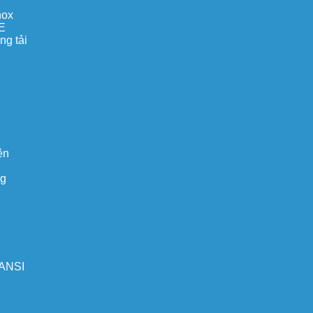
nox
E
ng tải
ện
ng
 ANSI