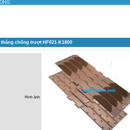
ILONG
i thẳng chống trượt HF821-K1800
Hình ảnh