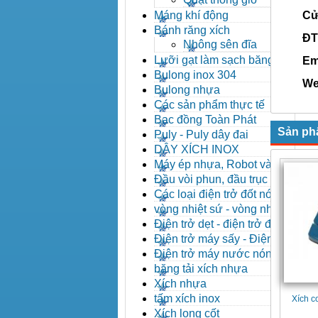
Máng khí động
Cửa h
Bánh răng xích
ĐT/F
Nhông sên đĩa
Lưỡi gạt làm sạch băng tải
Emai
Bulong inox 304
Webs
Bulong nhựa
Các sản phẩm thực tế
Bạc đồng Toàn Phát
Sản ph
Puly - Puly dây đai
DÂY XÍCH INOX
Máy ép nhựa, Robot và các
thiết bị máy phụ trợ
Đầu vòi phun, đầu trục vít,
kẹp khuôn, cảm biến
Các loại điện trở đốt nóng
vòng nhiệt sứ - vòng nhiệt
inox
Điện trở dẹt - điện trở đúc
nhôm, Halogen
Điện trở máy sấy - Điện trở
que - Điện trở U
Điện trở máy nước nóng -
Máy dầu nóng
băng tải xích nhựa
Xích nhựa
tấm xích inox
Xích c
Xích long cốt