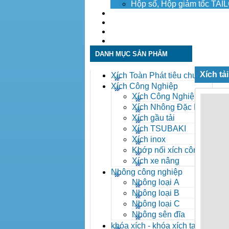
Hộp số, Hộp giảm tốc TA
Dịch vụ
Tuyển dụng
Tin tức
Liên hệ
DANH MỤC SẢN PHẨM
Xích tả
Xích Toàn Phát tiêu chuẩn
ANSI
Xích Công Nghiệp
Xích Công Nghiệp -
Xich Cong Nghiep
Xích Nhông Đặc Biệt
Xích gầu tải
Xích TSUBAKI
Xích inox
Khớp nối xích công
nghiệp
Xích xe nâng
Nhông công nghiệp
Nhông loại A
Nhông loại B
Nhông loại C
Nhông sên đĩa
khóa xích - khóa xích tai eo