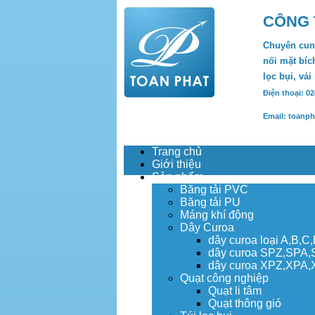
CÔNG 
Chuyên cung
nối mặt bích
lọc bụi, vải
Điện thoại: 0
Email: toanp
Trang chủ
Giới thiệu
Sản phẩm
Băng tải PVC
Băng tải PU
Máng khí động
Dây Curoa
dây curoa loại A,B,C
dây curoa SPZ,SPA
dây curoa XPZ,XPA
Quạt công nghiệp
Quạt li tâm
Quạt thông gió