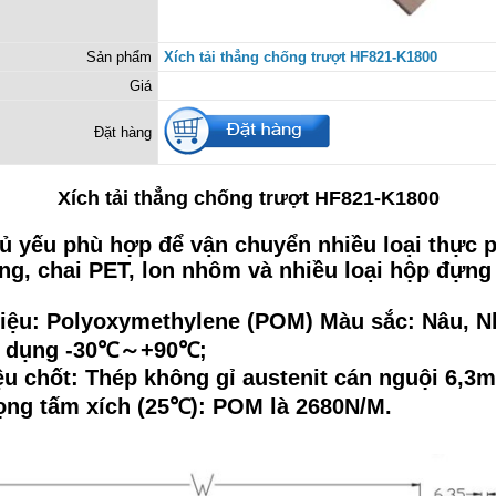
Sản phẩm
Xích tải thẳng chống trượt HF821-K1800
Giá
Đặt hàng
Xích tải thẳng chống trượt HF821-K1800
ủ yếu phù hợp để vận chuyển nhiều loại thực 
ng, chai PET, lon nhôm và nhiều loại hộp đựng
liệu: Polyoxymethylene (POM) Màu sắc: Nâu, N
ử dụng -30℃～+90℃;
iệu chốt: Thép không gỉ austenit cán nguội 6,3
rọng tấm xích (25℃): POM là 2680N/M.