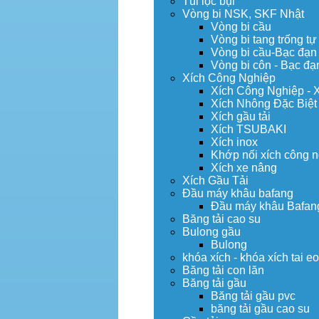
Túi lọc bụi
Vòng bi NSK, SKF Nhật
Vòng bi cầu
Vòng bi tang trống tự
Vòng bi cầu-Bạc đạn
Vòng bi côn - Bạc đạ
Xích Công Nghiệp
Xích Công Nghiệp - 
Xích Nhông Đặc Biệt
Xích gầu tải
Xích TSUBAKI
Xích inox
Khớp nối xích công 
Xích xe nâng
Xích Gầu Tải
Đầu máy khâu bafang
Đầu máy khâu Bafan
Băng tải cao su
Bulong gầu
Bulong
khóa xích - khóa xích tai e
Băng tải con lăn
Băng tải gầu
Băng tải gầu pvc
băng tải gầu cao su