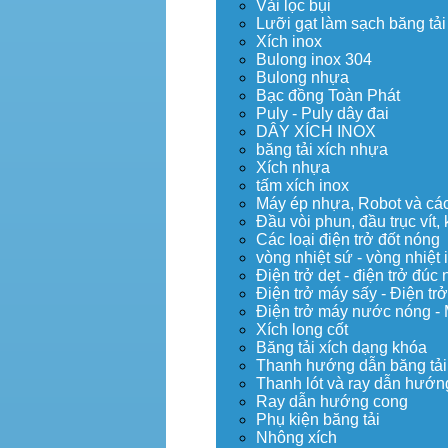
Vải lọc bụi
Lưỡi gạt làm sạch băng tải
Xích inox
Bulong inox 304
Bulong nhựa
Bạc đồng Toàn Phát
Puly - Puly dây đai
DÂY XÍCH INOX
băng tải xích nhựa
Xích nhựa
tấm xích inox
Máy ép nhựa, Robot và các 
Đầu vòi phun, đầu trục vít
Các loại điện trở đốt nóng
vòng nhiệt sứ - vòng nhiệt 
Điện trở dẹt - điện trở đú
Điện trở máy sấy - Điện trở
Điện trở máy nước nóng -
Xích long cốt
Băng tải xích dạng khóa
Thanh hướng dẫn băng tải
Thanh lót và ray dẫn hướng
Ray dẫn hướng cong
Phụ kiện băng tải
Nhông xích