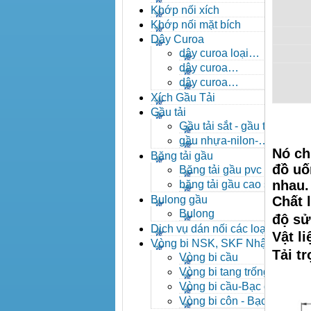
- khóa xích công nghiệp
Khớp nối xích
Khớp nối mặt bích
Dây Curoa
dây curoa loại
A,B,C,D,E
dây curoa
SPZ,SPA,SPB,SPC
dây curoa
XPZ,XPA,XPB,XPC
Xích Gầu Tải
Gầu tải
Gầu tải sắt - gầu tải
inox
gầu nhựa-nilon-
Nó ch
HDPE
Băng tải gầu
đồ uố
Băng tải gầu pvc
nhau.
băng tải gầu cao su
Bulong gầu
Chất 
Bulong
độ s
Dịch vụ dán nối các loại
Vật l
băng tải
Vòng bi NSK, SKF Nhật
Tải t
Vòng bi cầu
Vòng bi tang trống tự
lựa
Vòng bi cầu-Bạc đạn
cầu
Vòng bi côn - Bạc