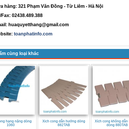
àng: 321 Phạm Văn Đồng - Từ Liêm - Hà Nội
ax: 02438.489.388
l: huaquyetthang@gmail.com
ite:
toanphatinfo.com
ẩm cùng loại khác
ong hạng nặng dòng
Xich cong dẫn hướng dòng
Xích cong không dẫn
1060
882TAB
dòng 880TAB