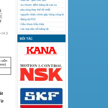
- Gầu tải - gầu múc liệu
- ưu nhược điểm băng tải cao su
- phụ tùng thay thế tốt nhất
- nguyên nhân chính gây hỏng vòng bi
- Băng tải PVC
- Gầu nhưa-Gầu thép
- các loại dán nối băng tải
ĐỐI TÁC
h uốn
mm)
át
Từ