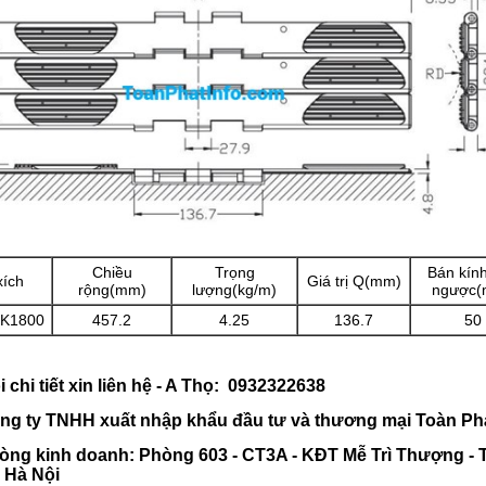
Chiều
Trọng
Bán kín
xích
Giá trị Q(mm)
rộng(mm)
lượng(kg/m)
ngược(
-K1800
457.2
4.25
136.7
50
hi tiết xin liên hệ - A Thọ: 0932322638
ty TNHH xuất nhập khẩu đầu tư và thương mại Toàn Ph
 kinh doanh: Phòng 603 - CT3A - KĐT Mễ Trì Thượng - 
- Hà Nội