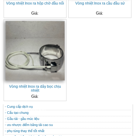
Vòng nhiệt Inox ra hộp chờ đầu nối
Vòng nhiệt Inox ra cầu đầu sứ
Giá:
Giá:
Vòng nhiệt Inox ra dây bọc chịu
nhiệt
Giá:
- Cung cấp dịch vụ
CONTACT
THÔNG TIN HỮU ÍCH
- Cấu tạo chung
- Gầu tải - gầu múc liệu
- ưu nhược điểm băng tải cao su
- phụ tùng thay thế tốt nhất