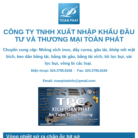
CÔNG TY TNHH XUẤT NHẬP KHẨU ĐẦU
TƯ VÀ THƯƠNG MẠI TOÀN PHÁT
Chuyên cung cấp: Nhông xích inox, dây curoa, gầu tải, khớp nối mặt
bích, keo dán băng tải, băng tải gầu, băng tải xích, túi lọc bụi, vải
lọc bụi, vòng bi các loại.
Điện thoại: 024.3795.8168 - Fax: 024.3795.8169
Email: toanphatinfo@gmail.com
Vòng nhiệt sứ ra chân ốc bịt sứ