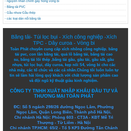
- nguyên nhân chính gây hỏng vòng bi
- Băng tải PVC
- Gầu nhưa-Gầu thép
- các loại dán nối băng tải
Băng tải
-
Túi lọc bụi
-
Xích công nghiệp
-
Xích
TPC
-
Dây curoa
-
Vòng bi
Toàn Phát chuyên cung cấp
xích nhông công nghiệp
,
băng
tải pvc
,
con lăn băng tải
,
quả lô băng tải
,
băng tải cao
su
,
băng tải lõi thép
,
băng tải gầu
,
gầu tải
,
gầu sắt
,
gầu
nhựa
,
túi lọc bụi
, dây curoa,
kẹp nối S4
,
vòng bi
cho các
nhà máy, các tổ chức và các cá nhân.
Chúng tôi
luôn luôn
tự
tin
sẽ
làm
hài lòng
quý khách
với
chất lượng
sản
phẩm
cao
và
đội ngũ
kỹ thuật
giàu kinh nghiệm.
CÔNG TY TNHH XUẤT NHẬP KHẨU ĐẦU TƯ VÀ
THƯƠNG MẠI TOÀN PHÁT
ĐC: Số 5 ngách 298/26 đường Ngọc Lâm, Phường
Ngọc Lâm, Quận Long Biên, Thành phố Hà Nội.
Chi nhánh Hà Nội: Phòng 603 - CT3A - KĐT Mễ Trì
Thượng - Từ Liêm - Hà Nội
Chi nhánh TP.HCM: 65/2 - Tổ 5 KP3 Đường Tân Chánh