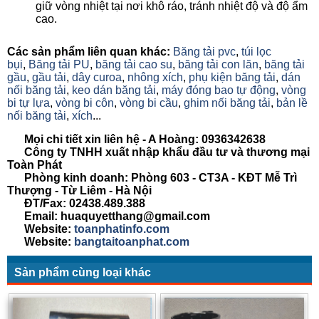
giữ vòng nhiệt tại nơi khô ráo, tránh nhiệt độ và độ ẩm
cao.
Các sản phẩm liên quan khác:
Băng tải pvc
,
túi lọc
bụi
,
Băng tải PU
,
băng tải cao su
,
băng tải con lăn
,
băng tải
gầu
,
gầu tải
,
dây curoa
,
nhông xích
,
phụ kiện băng tải
,
dán
nối băng tải
,
keo dán băng tải
,
máy đóng bao tự động
,
vòng
bi tự lựa
,
vòng bi côn
,
vòng bi cầu
,
ghim nối băng tải
,
bản lề
nối băng tải
,
xích
...
Mọi chi tiết xin liên hệ - A Hoàng: 0936342638
Công ty TNHH xuất nhập khẩu đầu tư và thương mại
Toàn Phát
Phòng kinh doanh: Phòng 603 - CT3A - KĐT Mễ Trì
Thượng - Từ Liêm - Hà Nội
ĐT/Fax: 02438.489.388
Email: huaquyetthang@gmail.com
Website:
toanphatinfo.com
Website:
bangtaitoanphat.com
Sản phẩm cùng loại khác