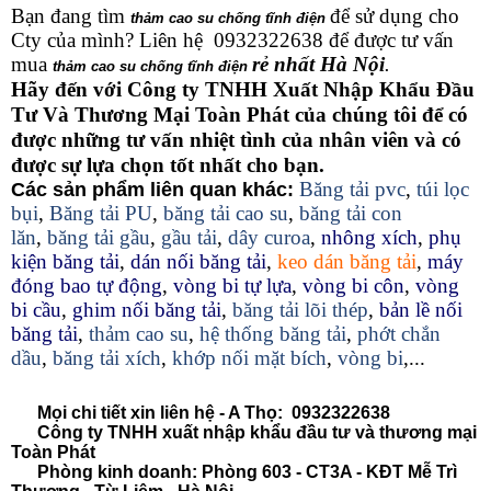
Bạn đang tìm
để sử dụng cho
thảm cao su chống tĩnh điện
Cty của mình? Liên hệ 0932322638 để được tư vấn
mua
rẻ nhất Hà Nội
.
thảm cao su chống tĩnh điện
Hãy đến với Công ty TNHH Xuất Nhập Khẩu Đầu
Tư Và Thương Mại Toàn Phát của chúng tôi để có
được những tư vấn nhiệt tình của nhân viên và có
được sự lựa chọn tốt nhất cho bạn.
Băng tải pvc
,
túi lọc
Các sản phẩm liên quan khác:
bụi
,
Băng tải PU
,
băng tải cao su
,
băng tải con
lăn
,
băng tải gầu
,
gầu tải
,
dây curoa
,
nhông xích
,
phụ
kiện băng tải
,
dán nối băng tải
,
keo dán băng tải
,
máy
đóng bao tự động
,
vòng bi tự lựa
,
vòng bi côn
,
vòng
bi cầu
,
ghim nối băng tải
,
băng tải lõi thép
,
bản lề nối
băng tải
,
thảm cao su
,
hệ thống băng tải
,
phớt chắn
dầu
,
băng tải xích
,
khớp nối mặt bích
,
vòng bi
,...
Mọi chi tiết xin liên hệ - A Thọ: 0932322638
Công ty TNHH xuất nhập khẩu đầu tư và thương mại
Toàn Phát
Phòng kinh doanh: Phòng 603 - CT3A - KĐT Mễ Trì