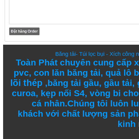
Băng tải
-
Túi lọc bụi
-
Xích công 
Toàn Phát chuyên cung cấp
x
pvc
,
con lăn băng tải
,
quả lô b
lõi thép
,
băng tải gầu
,
gầu tải
,
curoa,
kẹp nối S4
,
vòng bi
cho 
cá nhân.
Chúng tôi
luôn l
khách
với
chất lượng
sản
ph
kinh