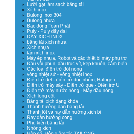
Lưỡi gạt làm sạch băng tải
Xích inox
Bulong inox 304
Bulong nhựa
Bạc đồng Toàn Phát
Puly - Puly dây đai
DÂY XÍCH INOX
băng tải xích nhựa
Xích nhựa
tấm xích inox
Máy ép nhựa, Robot và các thiết bị máy phụ trợ
Đầu vòi phun, đầu trục vít, kẹp khuôn, cảm biến
Các loại điện trở đốt nóng
vòng nhiệt sứ - vòng nhiệt inox
Điện trở dẹt - điện trở đúc nhôm, Halogen
Điện trở máy sấy - Điện trở que - Điện trở U
Điện trở máy nước nóng - Máy dầu nóng
Xích long cốt
Băng tải xích dạng khóa
Thanh hướng dẫn băng tải
Thanh lót và ray dẫn hướng xích bi
Ray dẫn hướng cong
Phụ kiện băng tải
Nhông xích
Hộp số, Hộp giảm tốc TAILONG