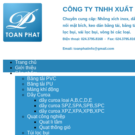
CÔNG TY TNHH XUẤT
Chuyên cung cấp: Nhông xích inox, dâ
nối mặt bích, keo dán băng tải, băng tả
lọc bụi, vải lọc bụi, vòng bi các loại.
Điện thoại: 024.3795.8168 - Fax: 024.3795.81
Email: toanphatinfo@gmail.com
Trang chủ
Giới thiệu
Sản phẩm
Băng tải PVC
Băng tải PU
Máng khí động
Dây Curoa
dây curoa loại A,B,C,D,E
dây curoa SPZ,SPA,SPB,SPC
dây curoa XPZ,XPA,XPB,XPC
Quạt công nghiệp
Quạt li tâm
Quạt thông gió
Túi lọc bụi