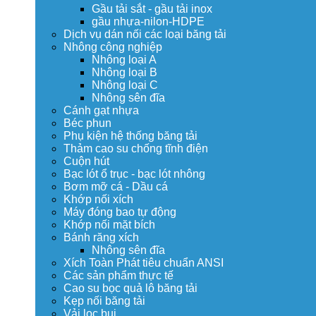
Gầu tải sắt - gầu tải inox
gầu nhựa-nilon-HDPE
Dịch vụ dán nối các loại băng tải
Nhông công nghiệp
Nhông loại A
Nhông loại B
Nhông loại C
Nhông sên đĩa
Cánh gạt nhựa
Béc phun
Phụ kiện hệ thống băng tải
Thảm cao su chống tĩnh điện
Cuộn hút
Bạc lót ổ trục - bạc lót nhông
Bơm mỡ cá - Dầu cá
Khớp nối xích
Máy đóng bao tự động
Khớp nối mặt bích
Bánh răng xích
Nhông sên đĩa
Xích Toàn Phát tiêu chuẩn ANSI
Các sản phẩm thực tế
Cao su bọc quả lô băng tải
Kẹp nối băng tải
Vải lọc bụi