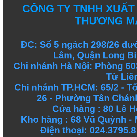
CÔNG TY TNHH XUẤT
THƯƠNG MẠ
ĐC: Số 5 ngách 298/26 đ
Lâm, Quận Long Bi
Chi nhánh Hà Nội: Phòng 60
Từ Liê
Chi nhánh TP.HCM: 65/2 - 
26 - Phường Tân Chánh
Cửa hàng
:
80 Lê H
Kho hàng
:
68 Vũ Quỳnh - 
Điện thoại: 024.3795