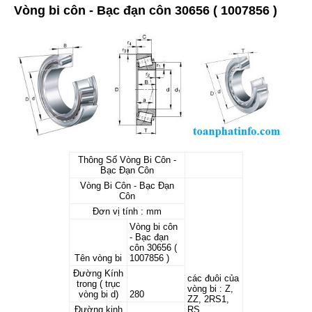
Vòng bi côn - Bạc đạn côn 30656 ( 1007856 )
Thông Số Vòng Bi Côn -
Bạc Đạn Côn
Vòng Bi Côn - Bạc Đạn
Côn
Đơn vị tính : mm
Vòng bi côn
- Bạc đạn
côn 30656 (
Tên vòng bi
1007856 )
Đường Kính
các đuôi của
trong ( trục
vòng bi : Z,
vòng bi d)
280
ZZ, 2RS1,
Đường kinh
RS,