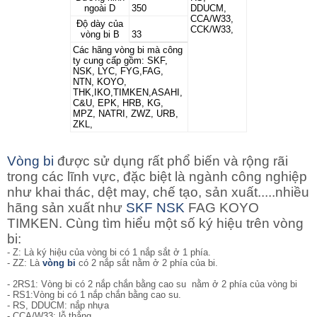
ngoài D
350
DDUCM,
CCA/W33,
Độ dày của
CCK/W33,
vòng bi B
33
Các hãng vòng bi mà công
ty cung cấp gồm: SKF,
NSK, LYC, FYG,FAG,
NTN, KOYO,
THK,IKO,TIMKEN,ASAHI,
C&U, EPK, HRB, KG,
MPZ, NATRI, ZWZ, URB,
ZKL,
Vòng bi
được sử dụng rất phổ biến và rộng rãi
trong các lĩnh vực, đặc biệt là ngành công nghiệp
như khai thác, dệt may, chế tạo, sản xuất.....nhiều
hãng sản xuất như
SKF
NSK
FAG KOYO
TIMKEN. Cùng tìm hiểu một số ký hiệu trên vòng
bi:
- Z: Là ký hiệu của vòng bi có 1 nắp sắt ở 1 phía.
- ZZ: Là
vòng bi
có 2 nắp sắt nằm ở 2 phía của bi.
- 2RS1: Vòng bi
có 2 nắp chắn bằng cao su nằm ở 2 phía của vòng bi
- RS1:Vòng bi có 1 nắp chắn bằng cao su.
- RS, DDUCM: nắp nhựa
- CCA/W33: lỗ thẳng