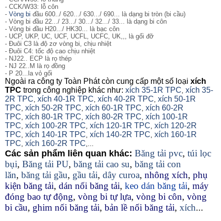
- CCK/W33: lỗ côn
-
Vòng bi
đầu 600../ 620.../ 630.../ 690... là dạng bi tròn (bi cầu)
- Vòng bi đầu 22.../ 23.../ 30.../ 32.../ 33... là dạng bi côn
- Vòng bi đầu H20.../ HK30... là bạc côn
- UCP, UKP, UC, UCF, UCFL, UCFC, UK,,, là gối đỡ
- Đuôi C3 là độ zơ vòng bi, chịu nhiệt
- Đuôi C4: tốc độ cao chịu nhiệt
- NJ22.. ECP là rọ thép
- NJ 22..M là rọ đồng
- P 20...la vỏ gối
Ngoài ra công ty Toàn Phát còn cung cấp một số loại
xích
TPC
trong công nghiệp khác như:
xích 35-1R TPC
xích 35-
,
2R TPC
xích 40-1R TPC
xích 40-2R TPC
xích 50-1R
,
,
,
TPC
xích 50-2R TPC
xích 60-1R TPC
xích 60-2R
,
,
,
TPC
xích 80-1R TPC
xích 80-2R TPC
xích 100-1R
,
,
,
TPC
xích 100-2R TPC
xích 120-1R TPC
xích 120-2R
,
,
,
TPC
xích 140-1R TPC
xích 140-2R TPC
xích 160-1R
,
,
,
TPC
xích 160-2R TPC
,
,...
Băng tải pvc
,
túi lọc
Các sản phẩm liên quan khác:
bụi
,
Băng tải PU
,
băng tải cao su
,
băng tải con
lăn
,
băng tải gầu
,
gầu tải
,
dây curoa
,
nhông xích
,
phụ
kiện băng tải
,
dán nối băng tải
,
keo dán băng tải
,
máy
đóng bao tự động
,
vòng bi tự lựa
,
vòng bi côn
,
vòng
bi cầu
,
ghim nối băng tải
,
bản lề nối băng tải
,
xích
...