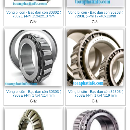
Vòng bi côn - Bạc đạn côn 30302 (
Vòng bi côn - Bạc đạn côn 30203 (
7302E )-Phi 15x42x13 mm
7203E )-Phi 17x40x12mm
Giá:
Giá:
Vòng bi côn - Bạc đạn côn 30303 (
Vòng bi côn - Bạc đạn côn 32303 (
7303E )-Phi 17x47x14 mm
7603E )-Phi 17x47x19 mm
Giá:
Giá: