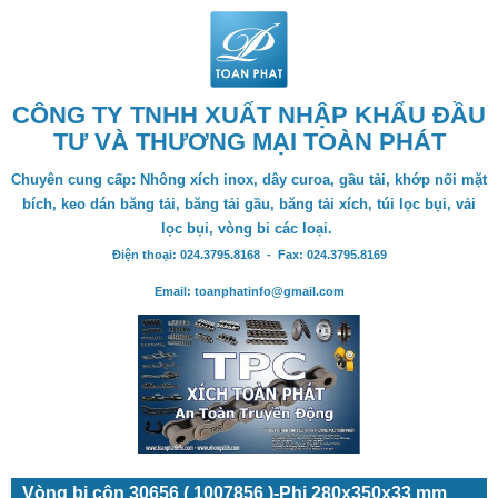
CÔNG TY TNHH XUẤT NHẬP KHẨU ĐẦU
TƯ VÀ THƯƠNG MẠI TOÀN PHÁT
Chuyên cung cấp: Nhông xích inox, dây curoa, gầu tải, khớp nối mặt
bích, keo dán băng tải, băng tải gầu, băng tải xích, túi lọc bụi, vải
lọc bụi, vòng bi các loại.
Điện thoại: 024.3795.8168 - Fax: 024.3795.8169
Email: toanphatinfo@gmail.com
Vòng bi côn 30656 ( 1007856 )-Phi 280x350x33 mm