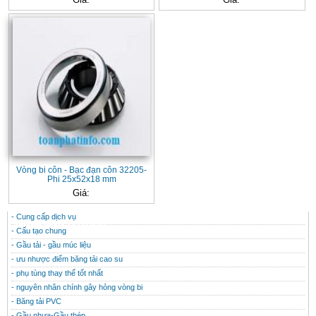
Vòng bi côn - Bạc đạn côn 32205-
Phi 25x52x18 mm
Giá:
- Cung cấp dịch vụ
CONTACT
THÔNG TIN HỮU ÍCH
- Cấu tạo chung
- Gầu tải - gầu múc liệu
- ưu nhược điểm băng tải cao su
- phụ tùng thay thế tốt nhất
- nguyên nhân chính gây hỏng vòng bi
- Băng tải PVC
- Gầu nhưa-Gầu thép