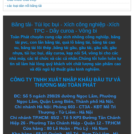
- các loại dán nối băng tải
Băng tải
-
Túi lọc bụi
-
Xích công nghiệp
-
Xích
TPC
-
Dây curoa
-
Vòng bi
Toàn Phát chuyên cung cấp
xích nhông công nghiệp
,
băng
tải pvc
,
con lăn băng tải
,
quả lô băng tải
,
băng tải cao
su
,
băng tải lõi thép
,
băng tải gầu
,
gầu tải
,
gầu sắt
,
gầu
nhựa
,
túi lọc bụi
, dây curoa,
kẹp nối S4
,
vòng bi
cho các
nhà máy, các tổ chức và các cá nhân.
Chúng tôi
luôn luôn
tự
tin
sẽ
làm
hài lòng
quý khách
với
chất lượng
sản
phẩm
cao
và
đội ngũ
kỹ thuật
giàu kinh nghiệm.
CÔNG TY TNHH XUẤT NHẬP KHẨU ĐẦU TƯ VÀ
THƯƠNG MẠI TOÀN PHÁT
ĐC: Số 5 ngách 298/26 đường Ngọc Lâm, Phường
Ngọc Lâm, Quận Long Biên, Thành phố Hà Nội.
Chi nhánh Hà Nội: Phòng 603 - CT3A - KĐT Mễ Trì
Thượng - Từ Liêm - Hà Nội
Chi nhánh TP.HCM: 65/2 - Tổ 5 KP3 Đường Tân Chánh
Hiệp 26 - Phường Tân Chánh Hiệp - Quận 12 - TP.HCM
Cửa hàng
:
80 Lê Hoàn - Phủ Lý - Hà Nam
Kho hàng
:
68 Vũ Quỳnh - Mễ Trì - Nam Từ Liêm - Hà