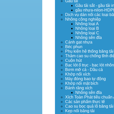
Gầu tải
Gầu tải sắt - gầu tải i
gầu nhựa-nilon-HDP
Dịch vụ dán nối các loại bă
Nhông công nghiệp
Nhông loại A
Nhông loại B
Nhông loại C
Nhông sên đĩa
Cánh gạt nhựa
Béc phun
Phụ kiện hệ thống băng tải
Thảm cao su chống tĩnh đi
Cuộn hút
Bạc lót ổ trục - bạc lót nhô
Bơm mỡ cá - Dầu cá
Khớp nối xích
Máy đóng bao tự động
Khớp nối mặt bích
Bánh răng xích
Nhông sên đĩa
Xích Toàn Phát tiêu chuẩn
Các sản phẩm thực tế
Cao su bọc quả lô băng tải
Kẹp nối băng tải