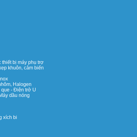
thiết bị máy phụ trợ
, kẹp khuôn, cảm biến
inox
c nhôm, Halogen
 que - Điện trở U
 Máy dầu nóng
 xích bi