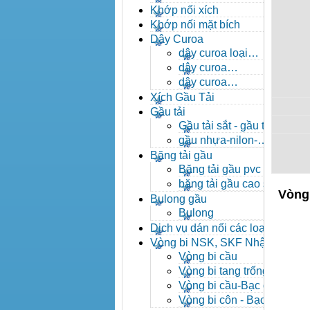
- khóa xích công nghiệp
Khớp nối xích
Khớp nối mặt bích
Dây Curoa
dây curoa loại
A,B,C,D,E
dây curoa
SPZ,SPA,SPB,SPC
dây curoa
XPZ,XPA,XPB,XPC
Xích Gầu Tải
Gầu tải
Gầu tải sắt - gầu tải
inox
gầu nhựa-nilon-
HDPE
Băng tải gầu
Băng tải gầu pvc
băng tải gầu cao su
Vòng 
Bulong gầu
Bulong
Dịch vụ dán nối các loại
băng tải
Vòng bi NSK, SKF Nhật
Vòng bi cầu
Vòng bi tang trống tự
lựa
Vòng bi cầu-Bạc đạn
cầu
Vòng bi côn - Bạc