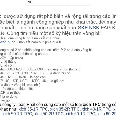
ZKL,
bi
được sử dụng rất phổ biến và rộng rãi trong các lĩ
ặc biệt là ngành công nghiệp như khai thác, dệt may
ản xuất.....nhiều hãng sản xuất như
SKF
NSK
FAG 
. Cùng tìm hiểu một số ký hiệu trên vòng bi:
ý hiệu của vòng bi có 1 nắp sắt ở 1 phía.
vòng bi
có 2 nắp sắt nằm ở 2 phía của bi.
òng bi
có 2 nắp chắn bằng cao su nằm ở 2 phía của vòng bi
g bi có 1 nắp chắn bằng cao su.
UCM: nắp nhựa
3: lỗ thẳng
3: lỗ côn
đầu 600../ 620.../ 630.../ 690... là dạng bi tròn (bi cầu)
đầu 22.../ 23.../ 30.../ 32.../ 33... là dạng bi côn
 đầu H20.../ HK30... là bạc côn
KP, UC, UCF, UCFL, UCFC, UK,,, là gối đỡ
 là độ zơ vòng bi, chịu nhiệt
: tốc độ cao chịu nhiệt
ECP là rọ thép
M là rọ đồng
a vỏ gối
a công ty Toàn Phát còn cung cấp một số loại
xích TPC
trong c
khác như:
xích 35-1R TPC
xích 35-2R TPC
xích 40-1R TPC
x
,
,
,
C
xích 50-1R TPC
xích 50-2R TPC
xích 60-1R TPC
xích 60-2
,
,
,
,