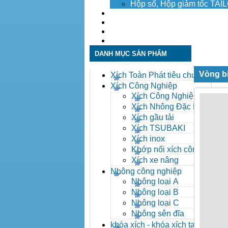
Hộp số, Hộp giảm tốc TA
Dịch vụ
Tuyển dụng
Tin tức
Liên hệ
DANH MỤC SẢN PHẨM
Vòng b
Xích Toàn Phát tiêu chuẩn
ANSI
Xích Công Nghiệp
Xích Công Nghiệp -
Xich Cong Nghiep
Xích Nhông Đặc Biệt
Xích gầu tải
Xích TSUBAKI
Xích inox
Khớp nối xích công
nghiệp
Xích xe nâng
Nhông công nghiệp
Nhông loại A
Nhông loại B
Nhông loại C
Nhông sên đĩa
khóa xích - khóa xích tai eo