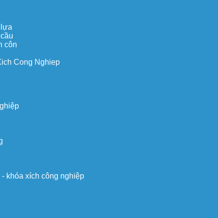
 lựa
 cầu
n côn
Xich Cong Nghiep
nghiệp
g
o - khóa xích công nghiệp