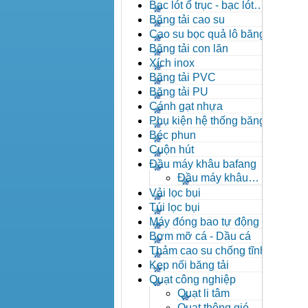
đạn côn
Bạc lót ổ trục - bạc lót
nhông
Băng tải cao su
Cao su bọc quả lô băng tải
Băng tải con lăn
Xích inox
Băng tải PVC
Băng tải PU
Cánh gạt nhựa
Phụ kiện hệ thống băng tải
Béc phun
Cuộn hút
Đầu máy khâu bafang
Đầu máy khâu
Bafang
Vải lọc bụi
Túi lọc bụi
Máy đóng bao tự động
Bơm mỡ cá - Dầu cá
Thảm cao su chống tĩnh
điện
Kẹp nối băng tải
Quạt công nghiệp
Quạt li tâm
Quạt thông gió