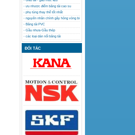
- Gầu tải - gầu múc liệu
- ưu nhược điểm băng tải cao su
- phụ tùng thay thế tốt nhất
- nguyên nhân chính gây hỏng vòng bi
- Băng tải PVC
- Gầu nhưa-Gầu thép
- các loại dán nối băng tải
ĐỐI TÁC