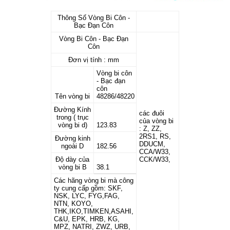
Thông Số Vòng Bi Côn -
Bạc Đạn Côn
Vòng Bi Côn - Bạc Đạn
Côn
Đơn vị tính : mm
Vòng bi côn
- Bạc đạn
côn
Tên vòng bi
48286/48220
Đường Kính
các đuôi
trong ( trục
của vòng bi
vòng bi d)
123.83
: Z, ZZ,
2RS1, RS,
Đường kinh
DDUCM,
ngoài D
182.56
CCA/W33,
Độ dày của
CCK/W33,
vòng bi B
38.1
Các hãng vòng bi mà công
ty cung cấp gồm: SKF,
NSK, LYC, FYG,FAG,
NTN, KOYO,
THK,IKO,TIMKEN,ASAHI,
C&U, EPK, HRB, KG,
MPZ, NATRI, ZWZ, URB,