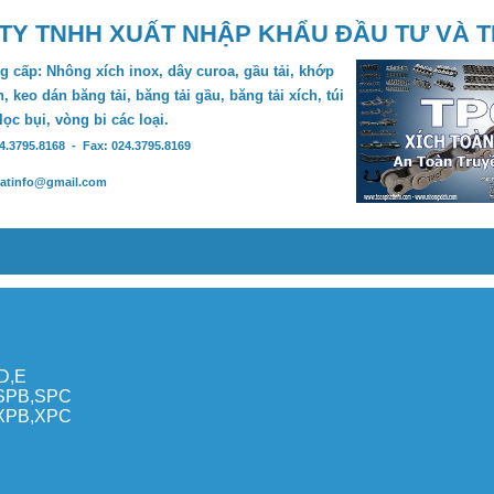
TY TNHH XUẤT NHẬP KHẨU ĐẦU TƯ VÀ 
 cấp: Nhông xích inox, dây curoa, gầu tải, khớp
, keo dán băng tải, băng tải gầu, băng tải xích, túi
 lọc bụi, vòng bi các loại.
24.3795.8168 - Fax: 024.3795.8169
hatinfo@gmail.com
,D,E
,SPB,SPC
,XPB,XPC